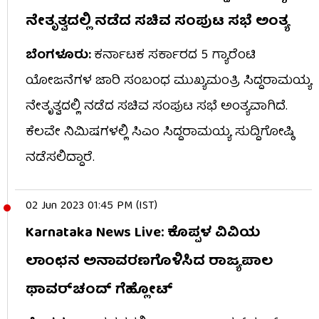
ನೇತೃತ್ವದಲ್ಲಿ ನಡೆದ ಸಚಿವ ಸಂಪುಟ ಸಭೆ ಅಂತ್ಯ
ಬೆಂಗಳೂರು:
ಕರ್ನಾಟಕ ಸರ್ಕಾರದ 5 ಗ್ಯಾರೆಂಟಿ
ಯೋಜನೆಗಳ ಜಾರಿ ಸಂಬಂಧ ಮುಖ್ಯಮಂತ್ರಿ ಸಿದ್ದರಾಮಯ್ಯ
ನೇತೃತ್ವದಲ್ಲಿ ನಡೆದ ಸಚಿವ ಸಂಪುಟ ಸಭೆ ಅಂತ್ಯವಾಗಿದೆ.
ಕೆಲವೇ ನಿಮಿಷಗಳಲ್ಲಿ ಸಿಎಂ ಸಿದ್ದರಾಮಯ್ಯ ಸುದ್ದಿಗೋಷ್ಠಿ
ನಡೆಸಲಿದ್ದಾರೆ.
02 Jun 2023 01:45 PM (IST)
Karnataka News Live: ಕೊಪ್ಪಳ ವಿವಿಯ
ಲಾಂಛನ ಅನಾವರಣಗೊಳಿಸಿದ ರಾಜ್ಯಪಾಲ
ಥಾವರ್​ಚಂದ್ ಗೆಹ್ಲೋಟ್