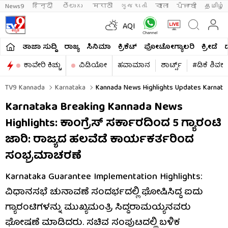
News9
हिन्दी 
తెలుగు 
मराठी
ગુજરાતી
বাংলা
ਪੰਜਾਬੀ
தமிழ்
AQI
ತಾಜಾ ಸುದ್ದಿ
ರಾಜ್ಯ
ಸಿನಿಮಾ
ಕ್ರಿಕೆಟ್​
ಫೋಟೋಗ್ಯಾಲರಿ
ಕ್ರೀಡೆ
ಕಾವೇರಿ ಕಿಚ್ಚು
ವಿಡಿಯೋ
ಹವಾಮಾನ
ಶಾರ್ಟ್ಸ್​
#ಡಿಕೆ ಶಿವಕ
TV9 Kannada
Karnataka
Kannada News Highlights Updates Karnatak
Karnataka Breaking Kannada News
Highlights: ಕಾಂಗ್ರೆಸ್​ ಸರ್ಕಾರದಿಂದ 5 ಗ್ಯಾರಂಟಿ
ಜಾರಿ: ರಾಜ್ಯದ ಹಲವೆಡೆ ಕಾರ್ಯಕರ್ತರಿಂದ
ಸಂಭ್ರಮಾಚರಣೆ
Karnataka Guarantee Implementation Highlights​​:
ವಿಧಾನಸಭೆ ಚುನಾವಣೆ ಸಂದರ್ಭದಲ್ಲಿ ಘೋಷಿಸಿದ್ದ ಐದು
ಗ್ಯಾರಂಟಿಗಳನ್ನು ಮುಖ್ಯಮಂತ್ರಿ ಸಿದ್ದರಾಮಯ್ಯನವರು
ಘೋಷಣೆ ಮಾಡಿದರು. ಸಚಿವ ಸಂಪುಟದಲ್ಲಿ ಬಳಿಕ