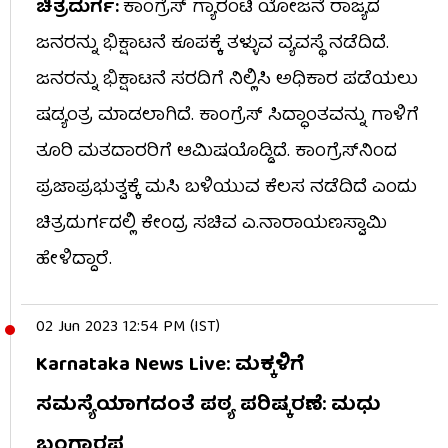
ಚಿತ್ರದುರ್ಗ:
ಕಾಂಗ್ರೆಸ್​ ಗ್ಯಾರಂಟಿ ಯೋಜನೆ ರಾಜ್ಯದ
ಜನರನ್ನು ಭಿಕ್ಷಾಟನೆ ಕೂಪಕ್ಕೆ ತಳ್ಳುವ ವ್ಯವಸ್ಥೆ ನಡೆದಿದೆ.
ಜನರನ್ನು ಭಿಕ್ಷಾಟನೆ ಸರದಿಗೆ ನಿಲ್ಲಿಸಿ ಅಧಿಕಾರ ಪಡೆಯಲು
ಷಡ್ಯಂತ್ರ ಮಾಡಲಾಗಿದೆ. ಕಾಂಗ್ರೆಸ್ ಸಿದ್ಧಾಂತವನ್ನು ಗಾಳಿಗೆ
ತೂರಿ ಮತದಾರರಿಗೆ ಆಮಿಷಯೊಡ್ಡಿದೆ. ಕಾಂಗ್ರೆಸ್​ನಿಂದ
ಪ್ರಜಾಪ್ರಭುತ್ವಕ್ಕೆ ಮಸಿ ಬಳಿಯುವ ಕೆಲಸ ನಡೆದಿದೆ ಎಂದು
ಚಿತ್ರದುರ್ಗದಲ್ಲಿ ಕೇಂದ್ರ ಸಚಿವ ಎ.ನಾರಾಯಣಸ್ವಾಮಿ
ಹೇಳಿದ್ದಾರೆ.
02 Jun 2023 12:54 PM (IST)
Karnataka News Live: ಮಕ್ಕಳಿಗೆ
ಸಮಸ್ಯೆಯಾಗದಂತೆ ಪಠ್ಯ ಪರಿಷ್ಕರಣೆ: ಮಧು
ಬಂಗಾರಪ್ಪ