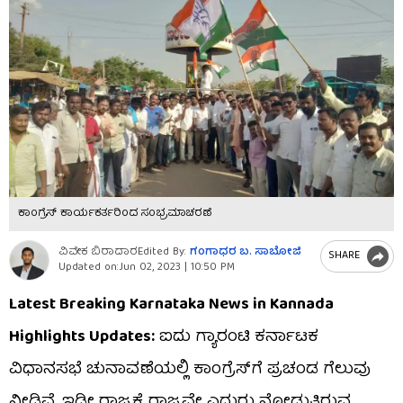
ಕಾಂಗ್ರೆಸ್ ಕಾರ್ಯಕರ್ತರಿಂದ ಸಂಭ್ರಮಾಚರಣೆ
ವಿವೇಕ ಬಿರಾದಾರ
Edited By:
ಗಂಗಾಧರ​ ಬ. ಸಾಬೋಜಿ
SHARE
Updated on:
Jun 02, 2023 | 10:50 PM
Latest Breaking Karnataka News in Kannada
Highlights Updates:
ಐದು ಗ್ಯಾರಂಟಿ ಕರ್ನಾಟಕ
ವಿಧಾನಸಭೆ ಚುನಾವಣೆಯಲ್ಲಿ ಕಾಂಗ್ರೆಸ್​ಗೆ ಪ್ರಚಂಡ ಗೆಲುವು
ನೀಡಿವೆ. ಇಡೀ ರಾಜ್ಯಕ್ಕೆ ರಾಜ್ಯವೇ ಎದುರು ನೋಡುತ್ತಿರುವ