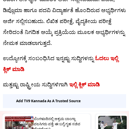
ಡಿಪ್ಲೊಮಾ ಹಾಗೂ ಪದವಿ ವಿದ್ಯಾರ್ಹತೆ ಹೊಂದಿರುವ ಅಭ್ಯರ್ಥಿಗಳು
ಅರ್ಜಿ ಸಲ್ಲಿಸಬಹುದು. ಲಿಖಿತ ಪರೀಕ್ಷೆ, ವೈದ್ಯಕೀಯ ಪರೀಕ್ಷೆ
ಸೇರಿದಂತೆ ನಿಗದಿತ ಆಯ್ಕೆ ಪ್ರಕ್ರಿಯೆಯ ಮೂಲಕ ಅಭ್ಯರ್ಥಿಗಳನ್ನು
ನೇಮಕ ಮಾಡಲಾಗುತ್ತದೆ.
ಉದ್ಯೋಗಕ್ಕೆ ಸಂಬಂಧಿಸಿದ ಇನ್ನಷ್ಟು ಸುದ್ದಿಗಳನ್ನು
ಓದಲು ಇಲ್ಲಿ
ಕ್ಲಿಕ್​ ಮಾಡಿ
ಮತ್ತಷ್ಟು ರಾಷ್ಟ್ರೀಯ ಸುದ್ದಿಗಳಿಗಾಗಿ
ಇಲ್ಲಿ ಕ್ಲಿಕ್ ಮಾಡಿ
Add TV9 Kannada As A Trusted Source
ಬೆಂಗಳೂರಿನಲ್ಲಿ ಅಕ್ರಮ ಬಾಂಗ್ಲಾ
I
ವಲಸಿಗರು ಪತ್ತೆ: ಈ ಬಗ್ಗೆ ಗೃಹ ಸಚಿವ
ರ