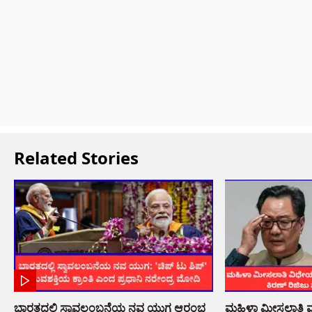
Related Stories
ಭಾರತದಲ್ಲಿ ಸ್ವಾವಲಂಬನೆಯ ನವ ಯುಗ ಆರಂಭ
ಮಹಿಳಾ ಮೀಸಲಾತಿ ಮಸ