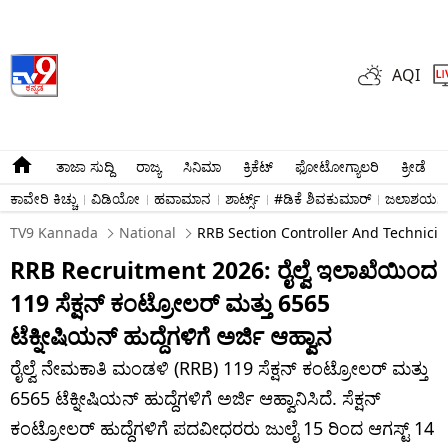
AQI
ತಾಜಾ ಸುದ್ದಿ
ರಾಜ್ಯ
ಸಿನಿಮಾ
ಕ್ರಿಕೆಟ್​
ಫೋಟೋಗ್ಯಾಲರಿ
ಕ್ರೀಡೆ
ಕಾವೇರಿ ಕಿಚ್ಚು
ವಿಡಿಯೋ
ಹವಾಮಾನ
ಶಾರ್ಟ್ಸ್​
#ಡಿಕೆ ಶಿವಕುಮಾರ್​
ಜಲಾಶಯಗಳ 
TV9 Kannada
National
RRB Section Controller And Technicia
RRB Recruitment 2026: ರೈಲ್ವೆ ಇಲಾಖೆಯಿಂದ
119 ಸೆಕ್ಷನ್ ಕಂಟ್ರೋಲರ್ ಮತ್ತು 6565
ಟೆಕ್ನೀಷಿಯನ್ ಹುದ್ದೆಗಳಿಗೆ ಅರ್ಜಿ ಆಹ್ವಾನ
ರೈಲ್ವೆ ನೇಮಕಾತಿ ಮಂಡಳಿ (RRB) 119 ಸೆಕ್ಷನ್ ಕಂಟ್ರೋಲರ್ ಮತ್ತು
6565 ಟೆಕ್ನೀಷಿಯನ್ ಹುದ್ದೆಗಳಿಗೆ ಅರ್ಜಿ ಆಹ್ವಾನಿಸಿದೆ. ಸೆಕ್ಷನ್
ಕಂಟ್ರೋಲರ್ ಹುದ್ದೆಗಳಿಗೆ ಪದವೀಧರರು ಜುಲೈ 15 ರಿಂದ ಆಗಸ್ಟ್ 14