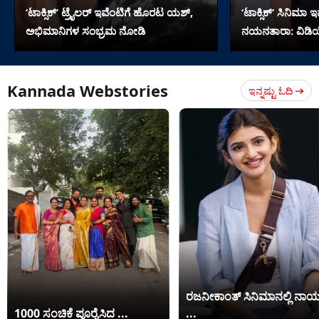
‘ಟಾಕ್ಸಿಕ್’ ಟ್ರೈಲರ್ ಇವೆಂಟಿಗೆ ಹೊರಟ ಯಶ್,
‘ಟಾಕ್ಸಿಕ್’ ಸಿನಿಮಾ 
ಅಭಿಮಾನಿಗಳ ಸಂಭ್ರಮ ನೋಡಿ
ನಯನತಾರಾ: ವಿಡ
Kannada Webstories
ಇನ್ನಷ್ಟು ಓದಿ
ರಜನೀಕಾಂತ್ ಸಿನಿಮಾನಲ್ಲಿ ನಾಯ
1000 ಸಂಚಿಕೆ ಪೂರೈಸಿದ ...
...