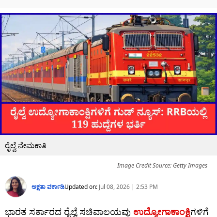
ರೈಲ್ವೆ ನೇಮಕಾತಿ
Image Credit Source: Getty Images
ಅಕ್ಷತಾ ವರ್ಕಾಡಿ
Updated on:
Jul 08, 2026 | 2:53 PM
ಭಾರತ ಸರ್ಕಾರದ ರೈಲ್ವೆ ಸಚಿವಾಲಯವು
ಉದ್ಯೋಗಾಕಾಂಕ್ಷಿ
ಗಳಿಗೆ