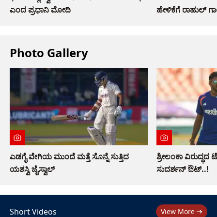
ಎಂದ ಪ್ರಧಾನಿ ಮೋದಿ
ಹೇಳಿಕೆಗೆ ರಾಹುಲ್ ಗಾ
Photo Gallery
ಎಡಗೈ ವೇಗಿಯ ಮುಂದೆ ಮತ್ತೆ ಸೊನ್ನೆ ಸುತ್ತಿದ
ಶ್ರೀಲಂಕಾ ವಿರುದ್ಧದ 
ಯಶಸ್ವಿ ಜೈಸ್ವಾಲ್
ಸುದರ್ಶನ್ ಔಟ್..!
Short Videos
View More