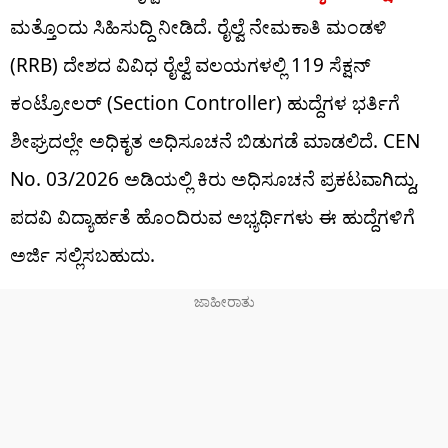
ಮತ್ತೊಂದು ಸಿಹಿಸುದ್ದಿ ನೀಡಿದೆ. ರೈಲ್ವೆ ನೇಮಕಾತಿ ಮಂಡಳಿ
(RRB) ದೇಶದ ವಿವಿಧ ರೈಲ್ವೆ ವಲಯಗಳಲ್ಲಿ 119 ಸೆಕ್ಷನ್
ಕಂಟ್ರೋಲರ್ (Section Controller) ಹುದ್ದೆಗಳ ಭರ್ತಿಗೆ
ಶೀಘ್ರದಲ್ಲೇ ಅಧಿಕೃತ ಅಧಿಸೂಚನೆ ಬಿಡುಗಡೆ ಮಾಡಲಿದೆ. CEN
No. 03/2026 ಅಡಿಯಲ್ಲಿ ಕಿರು ಅಧಿಸೂಚನೆ ಪ್ರಕಟವಾಗಿದ್ದು,
ಪದವಿ ವಿದ್ಯಾರ್ಹತೆ ಹೊಂದಿರುವ ಅಭ್ಯರ್ಥಿಗಳು ಈ ಹುದ್ದೆಗಳಿಗೆ
ಅರ್ಜಿ ಸಲ್ಲಿಸಬಹುದು.