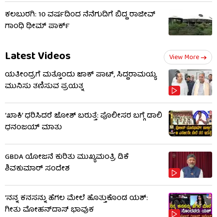
ಕಲಬುರಗಿ: 10 ವರ್ಷದಿಂದ ನೆನೆಗುದಿಗೆ ಬಿದ್ದ ರಾಜೀವ್
ಗಾಂಧಿ ಥೀಮ್ ಪಾರ್ಕ್
Latest Videos
View More
ಯತೀಂದ್ರಗೆ ಮತ್ತೊಂದು ಜಾಕ್​​ ಪಾಟ್, ಸಿದ್ದರಾಮಯ್ಯ
ಮುನಿಸು ತಣಿಸುವ ಪ್ರಯತ್ನ
‘ಖಾಕಿ’ ಧರಿಸಿದರೆ ಜೋಶ್ ಬರುತ್ತೆ: ಪೊಲೀಸರ ಬಗ್ಗೆ ಡಾಲಿ
ಧನಂಜಯ್ ಮಾತು
GBDA ಯೋಜನೆ ಕುರಿತು ಮುಖ್ಯಮಂತ್ರಿ ಡಿಕೆ
ಶಿವಕುಮಾರ್ ಸಂದೇಶ
‘ನನ್ನ ಕನಸನ್ನು ಹೆಗಲ ಮೇಲೆ ಹೊತ್ತುಕೊಂಡ ಯಶ್:
ಗೀತು ಮೋಹನ್​​ದಾಸ್ ಭಾವುಕ