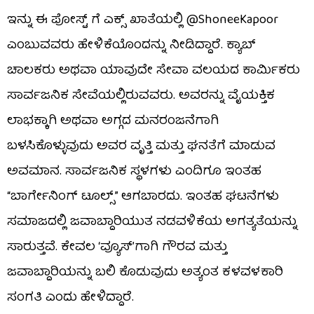
ಇನ್ನು ಈ ಪೋಸ್ಟ್ ಗೆ ಎಕ್ಸ್​​​ ಖಾತೆಯಲ್ಲಿ @ShoneeKapoor
ಎಂಬುವವರು ಹೇಳಿಕೆಯೊಂದನ್ನು ನೀಡಿದ್ದಾರೆ. ಕ್ಯಾಬ್
ಚಾಲಕರು ಅಥವಾ ಯಾವುದೇ ಸೇವಾ ವಲಯದ ಕಾರ್ಮಿಕರು
ಸಾರ್ವಜನಿಕ ಸೇವೆಯಲ್ಲಿರುವವರು. ಅವರನ್ನು ವೈಯಕ್ತಿಕ
ಲಾಭಕ್ಕಾಗಿ ಅಥವಾ ಅಗ್ಗದ ಮನರಂಜನೆಗಾಗಿ
ಬಳಸಿಕೊಳ್ಳುವುದು ಅವರ ವೃತ್ತಿ ಮತ್ತು ಘನತೆಗೆ ಮಾಡುವ
ಅವಮಾನ. ಸಾರ್ವಜನಿಕ ಸ್ಥಳಗಳು ಎಂದಿಗೂ ಇಂತಹ
“ಬಾರ್ಗೇನಿಂಗ್ ಟೂಲ್ಸ್” ಆಗಬಾರದು. ಇಂತಹ ಘಟನೆಗಳು
ಸಮಾಜದಲ್ಲಿ ಜವಾಬ್ದಾರಿಯುತ ನಡವಳಿಕೆಯ ಅಗತ್ಯತೆಯನ್ನು
ಸಾರುತ್ತವೆ. ಕೇವಲ ‘ವ್ಯೂಸ್’ಗಾಗಿ ಗೌರವ ಮತ್ತು
ಜವಾಬ್ದಾರಿಯನ್ನು ಬಲಿ ಕೊಡುವುದು ಅತ್ಯಂತ ಕಳವಳಕಾರಿ
ಸಂಗತಿ ಎಂದು ಹೇಳಿದ್ದಾರೆ.