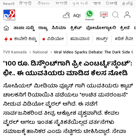
News9
हिन्दी 
తెలుగు 
मराठी
ગુજરાતી
বাংলা
ਪੰਜਾਬੀ
தமிழ்
AQI
ತಾಜಾ ಸುದ್ದಿ
ರಾಜ್ಯ
ಸಿನಿಮಾ
ಕ್ರಿಕೆಟ್​
ಫೋಟೋಗ್ಯಾಲರಿ
ಕ್ರೀಡೆ
ಕಾವೇರಿ ಕಿಚ್ಚು
ವಿಡಿಯೋ
ಹವಾಮಾನ
ಶಾರ್ಟ್ಸ್​
#ಡಿಕೆ ಶಿವಕ
TV9 Kannada
National
Viral Video Sparks Debate: The Dark Side O
‘100 ರೂ. ಡಿಸ್ಕೌಂಟ್​​ಗಾಗಿ ಫ್ರೀ ಎಂಟರ್ಟೈನ್ಮೆಂಟ್’:
ಛೀ.. ಈ ಯುವತಿಯರು ಮಾಡಿದ ಕೆಲಸ ನೋಡಿ
ಸೋಷಿಯಲ್ ಮೀಡಿಯಾ ವ್ಯೂಸ್ ಗಾಗಿ ಯುವತಿಯರು ಕ್ಯಾಬ್
ಚಾಲಕನಿಗೆ ರಿಯಾಯಿತಿ ಪಡೆಯಲು "ಉಚಿತ ಮನರಂಜನೆ"
ನೀಡುವ ವಿಡಿಯೋ ವೈರಲ್ ಆಗಿದೆ. ಈ ನಡೆಗೆ
ಸಾರ್ವಜನಿಕರಿಂದ ತೀವ್ರ ಆಕ್ರೋಶ ವ್ಯಕ್ತವಾಗಿದೆ. ಕೇವಲ
ವೈರಲ್ ಆಗಲು ಇಂತಹ ನೈತಿಕತೆಯಿಲ್ಲದ ವರ್ತನೆಗಳು
ಸಮಾಜಕ್ಕೆ ಹಾನಿಕರ ಎಂದು ನೆಟ್ಟಿಗರು ಟೀಕಿಸಿದ್ದಾರೆ. ಸೇವಾ