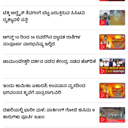
ಟೆಕ್ಕಿ ಅದ್ವೈತ್ ಶಿವಗಂಗೆ ಬೆಟ್ಟ ಏರುತ್ತಿರುವ ಸಿಸಿಟಿವಿ
ದೃಶ್ಯಾವಳಿ ಪತ್ತೆ!
ಆಗಸ್ಟ್ 10 ರಿಂದ 16 ರವರೆಗಿನ ದ್ವಾದಶ ರಾಶಿಗಳ
ಸಂಪೂರ್ಣ ವಾರಭವಿಷ್ಯ ಇಲ್ಲಿದೆ
ಚಾಮುಂಡೇಶ್ವರಿ ದರ್ಶನ ಪಡೆದ ಕೇಂದ್ರ ಸಚಿವ ಹೆಚ್​​ಡಿಕೆ
ಇಂದು ಕಾಮಿಕಾ ಏಕಾದಶಿ; ಉಪವಾಸ ವೃತದಿಂದ
ಭಗವಂತನ ಕೃಪೆಗೆ ಪಾತ್ರರಾಗುವಿರಿ
ದೆಹಲಿಯಲ್ಲಿ ಭಾರೀ ಮಳೆ; ಪಾರ್ಕಿಂಗ್ ಗೋಡೆ ಕುಸಿದು 8
ಕಾರುಗಳು ಪೂರ್ತಿ ಜಖಂ