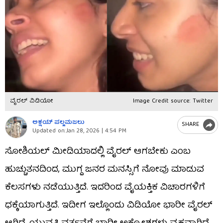
ವೈರಲ್​ ವಿಡಿಯೋ
Image Credit source: Twitter
ಅಕ್ಷಯ್​ ಪಲ್ಲಮಜಲು​​
SHARE
Updated on:
Jan 28, 2026 | 4:54 PM
ಸೋಶಿಯಲ್​​ ಮೀಡಿಯಾದಲ್ಲಿ ವೈರಲ್​ ಆಗಬೇಕು ಎಂಬ
ಹುಚ್ಚುತನದಿಂದ, ಮುಗ್ದ ಜನರ ಮನಸ್ಸಿಗೆ ನೋವು ಮಾಡುವ
ಕೆಲಸಗಳು ನಡೆಯುತ್ತಿದೆ. ಇದರಿಂದ ವೈಯಕ್ತಿಕ ವಿಚಾರಗಳಿಗೆ
ಧಕ್ಕೆಯಾಗುತ್ತಿದೆ. ಇದೀಗ ಇಲ್ಲೊಂದು ವಿಡಿಯೋ ಭಾರೀ ವೈರಲ್​