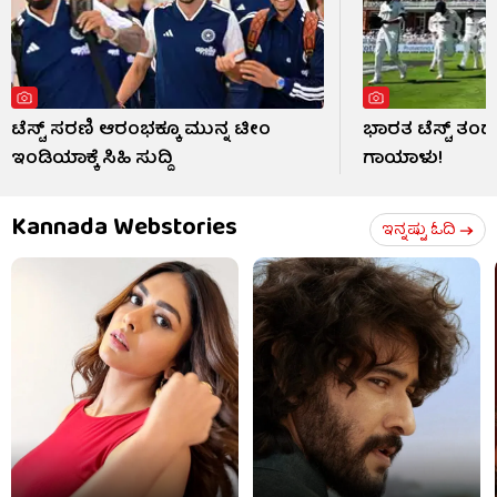
ಟೆಸ್ಟ್ ಸರಣಿ ಆರಂಭಕ್ಕೂ ಮುನ್ನ ಟೀಂ
ಭಾರತ ಟೆಸ್ಟ್ ತ
ಇಂಡಿಯಾಕ್ಕೆ ಸಿಹಿ ಸುದ್ದಿ
ಗಾಯಾಳು!
Kannada Webstories
ಇನ್ನಷ್ಟು ಓದಿ