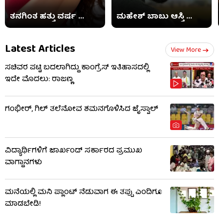
ತನಗಿಂತ ಹತ್ತು ವರ್ಷ ...
ಮಹೇಶ್ ಬಾಬು ಆಸ್ತಿ ...
Latest Articles
View More
ಸಚಿವರ ಪಟ್ಟಿ ಬದಲಾಗಿದ್ದು ಕಾಂಗ್ರೆಸ್ ಇತಿಹಾಸದಲ್ಲಿ
ಇದೇ ಮೊದಲು: ರಾಜಣ್ಣ
ಗಂಭೀರ್, ಗಿಲ್ ತಲೆನೋವ ಶಮನಗೊಳಿಸಿದ ಜೈಸ್ವಾಲ್
ವಿದ್ಯಾರ್ಥಿಗಳಿಗೆ ಜಾರ್ಖಂಡ್ ಸರ್ಕಾರದ ಪ್ರಮುಖ
ವಾಗ್ದಾನಗಳು
ಮನೆಯಲ್ಲಿ ಮನಿ ಪ್ಲಾಂಟ್ ನೆಡುವಾಗ ಈ ತಪ್ಪು ಎಂದಿಗೂ
ಮಾಡಬೇಡಿ!