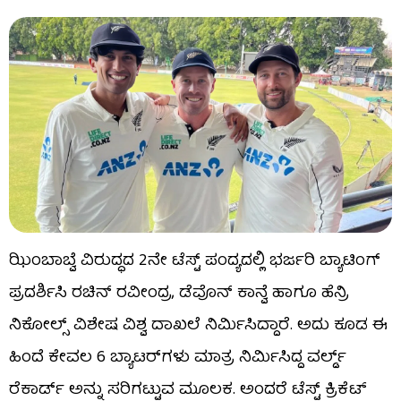
ಝಿಂಬಾಬ್ವೆ ವಿರುದ್ಧದ 2ನೇ ಟೆಸ್ಟ್ ಪಂದ್ಯದಲ್ಲಿ ಭರ್ಜರಿ ಬ್ಯಾಟಿಂಗ್
ಪ್ರದರ್ಶಿಸಿ ರಚಿನ್ ರವೀಂದ್ರ, ಡೆವೊನ್ ಕಾನ್ವೆ ಹಾಗೂ ಹೆನ್ರಿ
ನಿಕೋಲ್ಸ್ ವಿಶೇಷ ವಿಶ್ವ ದಾಖಲೆ ನಿರ್ಮಿಸಿದ್ದಾರೆ. ಅದು ಕೂಡ ಈ
ಹಿಂದೆ ಕೇವಲ 6 ಬ್ಯಾಟರ್​ಗಳು ಮಾತ್ರ ನಿರ್ಮಿಸಿದ್ದ ವರ್ಲ್ಡ್​
ರೆಕಾರ್ಡ್ ಅನ್ನು ಸರಿಗಟ್ಟುವ ಮೂಲಕ. ಅಂದರೆ ಟೆಸ್ಟ್ ಕ್ರಿಕೆಟ್