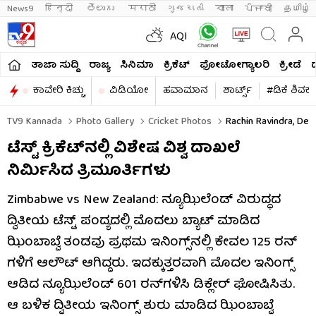
News9
हिन्दी 
తెలుగు 
मराठी
ગુજરાતી
বাংলা
ਪੰਜਾਬੀ
தமிழ்
AQI
ತಾಜಾ ಸುದ್ದಿ
ರಾಜ್ಯ
ಸಿನಿಮಾ
ಕ್ರಿಕೆಟ್​
ಫೋಟೋಗ್ಯಾಲರಿ
ಕ್ರೀಡೆ
ಕಾವೇರಿ ಕಿಚ್ಚು
ವಿಡಿಯೋ
ಹವಾಮಾನ
ಶಾರ್ಟ್ಸ್​
#ಡಿಕೆ ಶಿವಕ
TV9 Kannada
Photo Gallery
Cricket Photos
Rachin Ravindra, Dev
ಟೆಸ್ಟ್ ಕ್ರಿಕೆಟ್​ನಲ್ಲಿ ವಿಶೇಷ ವಿಶ್ವ ದಾಖಲೆ
ನಿರ್ಮಿಸಿದ ತ್ರಿಮೂರ್ತಿಗಳು
Zimbabwe vs New Zealand: ನ್ಯೂಝಿಲೆಂಡ್ ವಿರುದ್ಧದ
ದ್ವಿತೀಯ ಟೆಸ್ಟ್ ಪಂದ್ಯದಲ್ಲಿ ಮೊದಲು ಬ್ಯಾಟ್ ಮಾಡಿದ
ಝಿಂಬಾಬ್ವೆ ತಂಡವು ಪ್ರಥಮ ಇನಿಂಗ್ಸ್​ನಲ್ಲಿ ಕೇವಲ 125 ರನ್​
ಗಳಿಗೆ ಆಲೌಟ್ ಆಗಿದ್ದರು. ಇದಕ್ಕುತ್ತರವಾಗಿ ಮೊದಲ ಇನಿಂಗ್ಸ್
ಆಡಿದ ನ್ಯೂಝಿಲೆಂಡ್ 601 ರನ್​ಗಳಿಸಿ ಡಿಕ್ಲೇರ್ ಘೋಷಿಸಿತು.
ಆ ಬಳಿಕ ದ್ವಿತೀಯ ಇನಿಂಗ್ಸ್ ಶುರು ಮಾಡಿದ ಝಿಂಬಾಬ್ವೆ