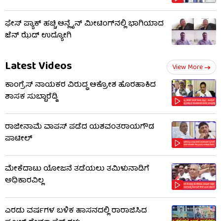
ಫೇಸ್ ಪ್ಯಾಕ್ ಹಚ್ಚಿ ಆನ್ಲೈನ್ ಮೀಟಿಂಗ್‌ನಲ್ಲಿ ಭಾಗಿಯಾದ
ಜೆನ್ ಝೆಡ್ ಉದ್ಯೋಗಿ
Latest Videos
View More
ಕಾಂಗ್ರೆಸ್ ನಾಯಕರ ವಿರುದ್ಧ ಆಕ್ರೋಶ ಹೊರಹಾಕಿದ
ಶಾಸಕ ಸುಬ್ಬಾರೆಡ್ಡಿ
ರಾಜೀನಾಮೆ ವಾಪಸ್ ಪಡೆದ ಯಶವಂತರಾಯಗೌಡ
ಪಾಟೀಲ್
ಮೇಕೆದಾಟು ಯೋಜನೆ ತಡೆಯಲು ತಮಿಳುನಾಡಿಗೆ
ಅಧಿಕಾರವಿಲ್ಲ
ಎರಡು ವರ್ಷಗಳ ಬಳಿಕ ಹಾಸನದಲ್ಲಿ ರಾರಾಜಿಸಿದ