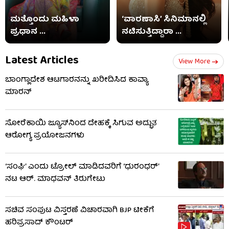
ಮತ್ತೊಂದು ಮಹಿಳಾ
‘ವಾರಣಾಸಿ’ ಸಿನಿಮಾನಲ್ಲಿ
ಪ್ರಧಾನ ...
ನಟಿಸುತ್ತಿದ್ದಾರಾ ...
Latest Articles
View More
ಬಾಂಗ್ಲಾದೇಶ ಆಟಗಾರನನ್ನು ಖರೀದಿಸಿದ ಕಾವ್ಯಾ
ಮಾರನ್
ಸೋರೆಕಾಯಿ ಜ್ಯೂಸ್‌ನಿಂದ ದೇಹಕ್ಕೆ ಸಿಗುವ ಅದ್ಭುತ
ಆರೋಗ್ಯ ಪ್ರಯೋಜನಗಳು
‘ಸಂಘಿ’ ಎಂದು ಟ್ರೋಲ್ ಮಾಡಿದವರಿಗೆ ‘ಧುರಂಧರ್’
ನಟ ಆರ್‌. ಮಾಧವನ್ ತಿರುಗೇಟು
ಸಚಿವ ಸಂಪುಟ ವಿಸ್ತರಣೆ ವಿಚಾರವಾಗಿ BJP ಟೀಕೆಗೆ
ಹರಿಪ್ರಸಾದ್ ಕೌಂಟರ್​​