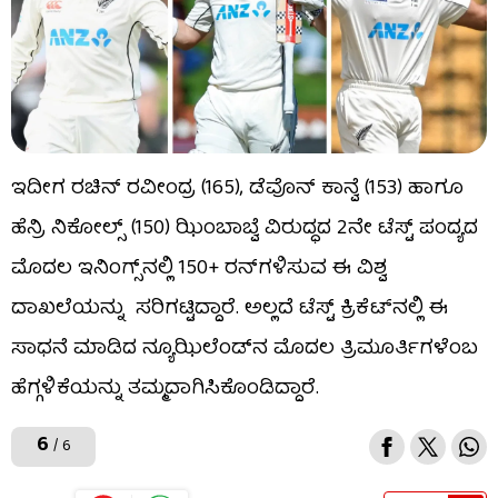
ಇದೀಗ ರಚಿನ್ ರವೀಂದ್ರ (165), ಡೆವೊನ್ ಕಾನ್ವೆ (153) ಹಾಗೂ
ಹೆನ್ರಿ ನಿಕೋಲ್ಸ್ (150) ಝಿಂಬಾಬ್ವೆ ವಿರುದ್ಧದ 2ನೇ ಟೆಸ್ಟ್ ಪಂದ್ಯದ
ಮೊದಲ ಇನಿಂಗ್ಸ್​ನಲ್ಲಿ 150+ ರನ್​ಗಳಿಸುವ ಈ ವಿಶ್ವ
ದಾಖಲೆಯನ್ನು ಸರಿಗಟ್ಟಿದ್ದಾರೆ. ಅಲ್ಲದೆ ಟೆಸ್ಟ್ ಕ್ರಿಕೆಟ್​​ನಲ್ಲಿ ಈ
ಸಾಧನೆ ಮಾಡಿದ ನ್ಯೂಝಿಲೆಂಡ್​ನ ಮೊದಲ ತ್ರಿಮೂರ್ತಿಗಳೆಂಬ
ಹೆಗ್ಗಳಿಕೆಯನ್ನು ತಮ್ಮದಾಗಿಸಿಕೊಂಡಿದ್ದಾರೆ.
6
/ 6