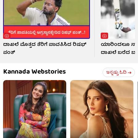
ದಾಖಲೆ ಮೊತ್ತದ ತೆರಿಗೆ ಪಾವತಿಸಿದ ರಿಷಭ್
ಯಾರಿಂದಲೂ ಸಾಧ್
ಪಂತ್
ದಾಖಲೆ ಬರೆದ 
Kannada Webstories
ಇನ್ನಷ್ಟು ಓದಿ