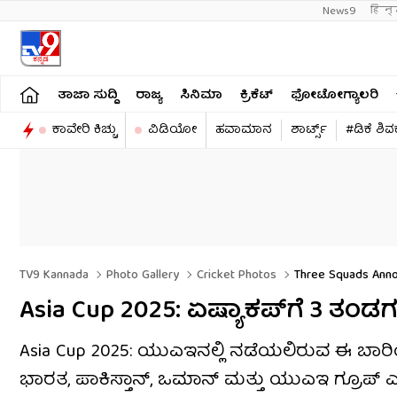
News9
हिन्
ತಾಜಾ ಸುದ್ದಿ
ರಾಜ್ಯ
ಸಿನಿಮಾ
ಕ್ರಿಕೆಟ್​
ಫೋಟೋಗ್ಯಾಲರಿ
ಕಾವೇರಿ ಕಿಚ್ಚು
ವಿಡಿಯೋ
ಹವಾಮಾನ
ಶಾರ್ಟ್ಸ್​
#ಡಿಕೆ ಶಿ
TV9 Kannada
Photo Gallery
Cricket Photos
Three Squads Anno
Asia Cup 2025: ಏಷ್ಯಾಕಪ್​ಗೆ 3 ತಂಡ
Asia Cup 2025: ಯುಎಇನಲ್ಲಿ ನಡೆಯಲಿರುವ ಈ ಬಾರಿಯ ಏ
ಭಾರತ, ಪಾಕಿಸ್ತಾನ್, ಒಮಾನ್ ಮತ್ತು ಯುಎಇ ಗ್ರೂಪ್ ಎ ನಲ್