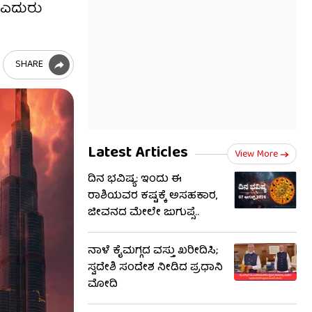
ು ಎದುರು
SHARE
Latest Articles
View More
ದಿನ ಭವಿಷ್ಯ: ಇಂದು ಈ
ರಾಶಿಯವರ ಕಷ್ಟಕ್ಕೆ ಅಸಹಕಾರ,
ಜೀವನದ ಮೇಲೇ ಜುಗುಪ್ಸೆ..
ನಾಳೆ ಕೈಮಗ್ಗದ ವಸ್ತು ಖರೀದಿಸಿ;
ಸ್ವದೇಶಿ ಸಂದೇಶ ನೀಡಿದ ಪ್ರಧಾನಿ
ಮೋದಿ