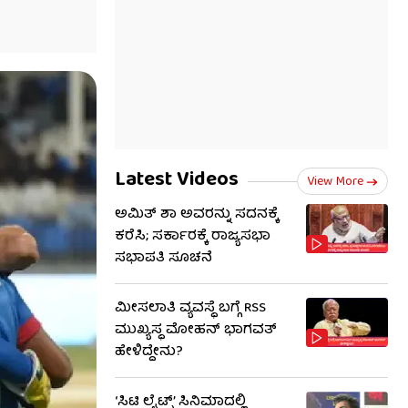
Latest Videos
View More
ಅಮಿತ್ ಶಾ ಅವರನ್ನು ಸದನಕ್ಕೆ
ಕರೆಸಿ; ಸರ್ಕಾರಕ್ಕೆ ರಾಜ್ಯಸಭಾ
ಸಭಾಪತಿ ಸೂಚನೆ
ಮೀಸಲಾತಿ ವ್ಯವಸ್ಥೆ ಬಗ್ಗೆ RSS​
ಮುಖ್ಯಸ್ಥ ಮೋಹನ್ ಭಾಗವತ್
ಹೇಳಿದ್ದೇನು?
‘ಸಿಟಿ ಲೈಟ್ಸ್’ ಸಿನಿಮಾದಲ್ಲಿ