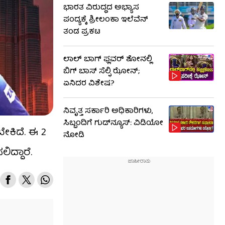
ಭಾರತ ವಿರುದ್ಧದ ಅಭ್ಯಾಸ
ಪಂದ್ಯಕ್ಕೆ ಶ್ರೀಲಂಕಾ ಇಲೆವೆನ್
ತಂಡ ಪ್ರಕಟ
ಲಾಲ್ ಬಾಗ್ ಫ್ಲವರ್ ಶೋನಲ್ಲಿ
ಬಿಗ್ ಬಾಸ್ ಸೆಲ್ಫಿ ಝೋನ್;
ಏನಿದರ ವಿಶೇಷ?
ನಿವೃತ್ತ ಸರ್ಕಾರಿ ಅಧಿಕಾರಿಗಳು,
ಸಿಬ್ಬಂದಿಗೆ ಗುಡ್​ನ್ಯೂಸ್: ವಿಡಿಯೋ
ೇಕಿದೆ. ಈ 2
ನೋಡಿ
ದ್ದಾರೆ.