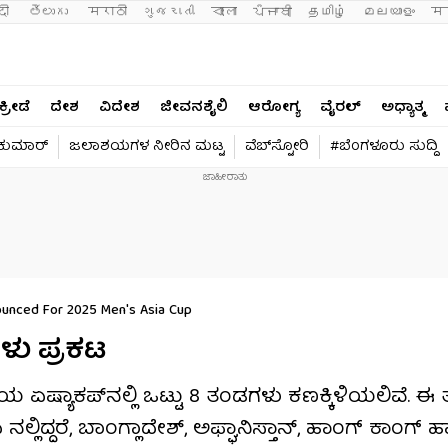
दी 
తెలుగు 
मराठी
ગુજરાતી
বাংলা
ਪੰਜਾਬੀ
தமிழ்
മലയാളം
मन
ಕ್ರೀಡೆ
ದೇಶ
ವಿದೇಶ
ಜೀವನಶೈಲಿ
ಆರೋಗ್ಯ
ವೈರಲ್​
ಅಧ್ಯಾತ್ಮ
ವಕುಮಾರ್​
ಜಲಾಶಯಗಳ ನೀರಿನ ಮಟ್ಟ
ವೆಬ್​ಸ್ಟೋರಿ
#ಬೆಂಗಳೂರು ಸುದ್ದಿ
unced For 2025 Men's Asia Cup
ಗಳು ಪ್ರಕಟ
ಷ್ಯಾಕಪ್​ನಲ್ಲಿ ಒಟ್ಟು 8 ತಂಡಗಳು ಕಣಕ್ಕಿಳಿಯಲಿವೆ. ಈ 
ಲಿದ್ದರೆ, ಬಾಂಗ್ಲಾದೇಶ್, ಅಫ್ಘಾನಿಸ್ತಾನ್, ಹಾಂಗ್​ ಕಾಂಗ್ 