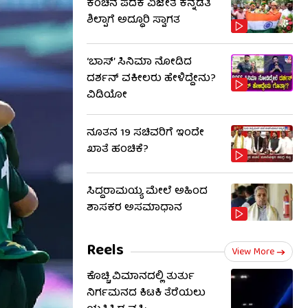
ಕಂಚಿನ ಪದಕ ವಿಜೇತೆ ಕನ್ನಡತಿ
ಶಿಲ್ಪಾಗೆ ಅದ್ಧೂರಿ ಸ್ವಾಗತ
‘ಬಾಸ್’ ಸಿನಿಮಾ ನೋಡಿದ
ದರ್ಶನ್ ವಕೀಲರು ಹೇಳಿದ್ದೇನು?
ವಿಡಿಯೋ
ನೂತನ 19 ಸಚಿವರಿಗೆ ಇಂದೇ
ಖಾತೆ ಹಂಚಿಕೆ?
ಸಿದ್ದರಾಮಯ್ಯ ಮೇಲೆ ಅಹಿಂದ
ಶಾಸಕರ ಅಸಮಾಧಾನ
Reels
View More
ಕೊಚ್ಚಿ ವಿಮಾನದಲ್ಲಿ ತುರ್ತು
ನಿರ್ಗಮನದ ಕಿಟಕಿ ತೆರೆಯಲು