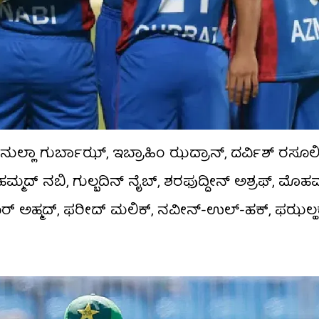
ಲ್ಲಾ ಗುರ್ಬಾಝ್, ಇಬ್ರಾಹಿಂ ಝದ್ರಾನ್, ದರ್ವಿಶ್ ರಸೂಲಿ,
ದ್ ನಬಿ, ಗುಲ್ಬದಿನ್ ನೈಬ್, ಶರಫುದ್ದೀನ್ ಅಶ್ರಫ್, ಮೊಹಮ
್ ಅಹ್ಮದ್, ಫರೀದ್ ಮಲಿಕ್, ನವೀನ್-ಉಲ್-ಹಕ್, ಫಝಲ್ಹಕ