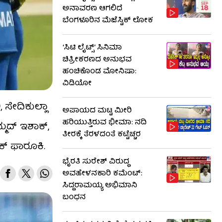
ಅನಾವರಣ ಆಗಲಿದೆ
ಬೆಂಗಳೂರಿನ ಮೆಜೆಸ್ಟಿಕ್ ಲೋಕ
‘ಸಿಟಿ ಲೈಟ್ಸ್’ ಸಿನಿಮಾ
ಚಿತ್ರೀಕರಣದ ಅನುಭವ
ಹಂಚಿಕೊಂಡ ಮೋನಿಷಾ:
ವಿಡಿಯೋ
 ಸೇದಿಕುಲ್ಲಾ
ಅಪಾಯದ ಮಟ್ಟ ಮೀರಿ
ಹರಿಯುತ್ತಿರುವ ಭೀಮಾ: ನದಿ
್ಮದ್ ಇಶಾಕ್,
ತೀರಕ್ಕೆ ತೆರಳದಂತೆ ಕಟ್ಟೆಚ್ಚರ
್ ಫಾರೂಕಿ.
ಭೈರತಿ ಸುರೇಶ್ ವಿರುದ್ಧ
ಅವಹೇಳನಕಾರಿ ಕಮೆಂಟ್:
ಸಿದ್ದರಾಮಯ್ಯ ಅಭಿಮಾನಿ
ಬಂಧನ