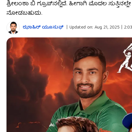
ಶ್ರೀಲಂಕಾ ಬಿ ಗ್ರೂಪ್​ನಲ್ಲಿದೆ. ಹೀಗಾಗಿ ಮೊದಲ ಸುತ್ತ
ನೋಡಬಹುದು.
ಝಾಹಿರ್ ಯೂಸುಫ್
|
Updated on:
Aug 21, 2025 | 2:0