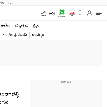
ी9
TV9-UP
AQI
ವಾಣಿಜ್ಯ
ಜ್ಯೋತಿಷ್ಯ
ಕ್ರೈಂ
#ನರೇಂದ್ರ ಮೋದಿ
ಉದ್ಯೋಗ
ತಂಡಗಳಲ್ಲಿ
ಹಾಗೂ