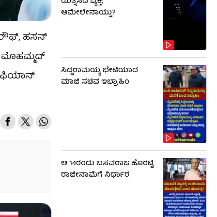
ಯತ್ನಿಸಿದ ವ್ಯಕ್ತಿ;
ಆಮೇಲೇನಾಯ್ತು?
 ರೌಫ್, ಹಸನ್
, ಮೊಹಮ್ಮದ್
ಸಿದ್ದರಾಮಯ್ಯ ಭೇಟಿಯಾದ
ಸುಫಿಯಾನ್
ಮಾಜಿ ಸಚಿವ ಇಬ್ರಾಹಿಂ
ಆ 14ರಂದು ಬಸವರಾಜ ಹೊರಟ್ಟಿ
ರಾಜೀನಾಮೆಗೆ ನಿರ್ಧಾರ