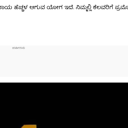
ಾಯ ಹೆಚ್ಚಳ ಆಗುವ ಯೋಗ ಇದೆ. ನಿಮ್ಮಲ್ಲಿ ಕೆಲವರಿಗೆ ಪ್