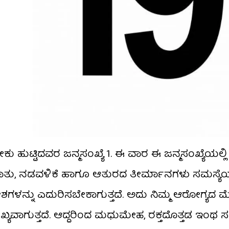
ೀಕು ಹುಟ್ಟಿದವರ ಜನ್ಮಸಂಖ್ಯೆ 1. ಈ ವಾರ ಈ ಜನ್ಮಸಂಖ್ಯೆಯಲ್ಲಿ
ಿಮ್ಮ ಮಾತು, ನಡವಳಿಕೆ ಹಾಗೂ ಆತುರದ ತೀರ್ಮಾನಗಳು ಸಮಸ್ಯೆಯ
ನಿವೇಶಗಳನ್ನು ಎದುರಿಸಬೇಕಾಗುತ್ತದೆ. ಅದು ನಿಮ್ಮ ಆರೋಗ್ಯದ 
ಯವಾಗುತ್ತದೆ. ಆದ್ದರಿಂದ ಮಧುಮೇಹ, ರಕ್ತದೊತ್ತಡ ಇಂಥ ಸ