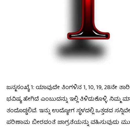
ಜನ್ಮಸಂಖ್ಯೆ 1: ಯಾವುದೇ ತಿಂಗಳಿನ 1, 10, 19, 28ನೇ ತಾರ
ಭವಿಷ್ಯ ಹೇಗಿದೆ ಎಂಬುದನ್ನು ಇಲ್ಲಿ ತಿಳಿದುಕೊಳ್ಳಿ. ನ
ತಂದೊಡ್ಡಲಿವೆ. ಇನ್ನು ಉದ್ಯೋಗ ಸ್ಥಳದಲ್ಲಿ ಒತ್ತಡದ ಸನ್
ಪರಿಣಾಮ ಬೀರದಂತೆ ಜಾಗ್ರತೆಯನ್ನು ವಹಿಸುವುದು ಮುಖ್