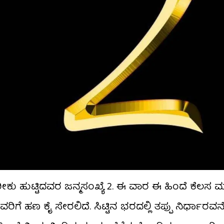
ರೀಕು ಹುಟ್ಟಿದವರ ಜನ್ಮಸಂಖ್ಯೆ 2. ಈ ವಾರ ಈ ಹಿಂದೆ ಕೆಲಸ ಮಾ
ಗೆ ಹಣ ಕೈ ಸೇರಲಿದೆ. ಸಿಟ್ಟಿನ ಭರದಲ್ಲಿ ತಪ್ಪು ನಿರ್ಧಾರ