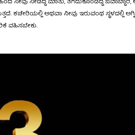
 ಈ ಹಿಂದೆ ನೀವು ನೀಡಿದ್ದ ಮಾತು, ತೆಗೆದುಕೊಂಡಿದ್ದ ಜವಾಬ್ದಾರಿ
್ತದೆ. ಕಚೇರಿಯಲ್ಲಿ ಅಥವಾ ನೀವು ಇರುವಂಥ ಸ್ಥಳದಲ್ಲಿ ಅಗ್ನಿ
ಕೆ ವಹಿಸಬೇಕು.