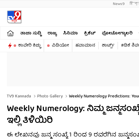
News9
हिन्
ತಾಜಾ ಸುದ್ದಿ
ರಾಜ್ಯ
ಸಿನಿಮಾ
ಕ್ರಿಕೆಟ್​
ಫೋಟೋಗ್ಯಾಲರಿ
ಕಾವೇರಿ ಕಿಚ್ಚು
ವಿಡಿಯೋ
ಹವಾಮಾನ
ಶಾರ್ಟ್ಸ್​
#ಡಿಕೆ ಶಿ
TV9 Kannada
Photo Gallery
Weekly Numerology Predictions: Your
Weekly Numerology: ನಿಮ್ಮ ಜನ್ಮಸಂಖ
ಇಲ್ಲಿ ತಿಳಿಯಿರಿ
ಈ ಲೇಖನವು ಜನ್ಮ ಸಂಖ್ಯೆ 1 ರಿಂದ 9 ರವರೆಗಿನ ಜನ್ಮಸಂಖ್ಯ