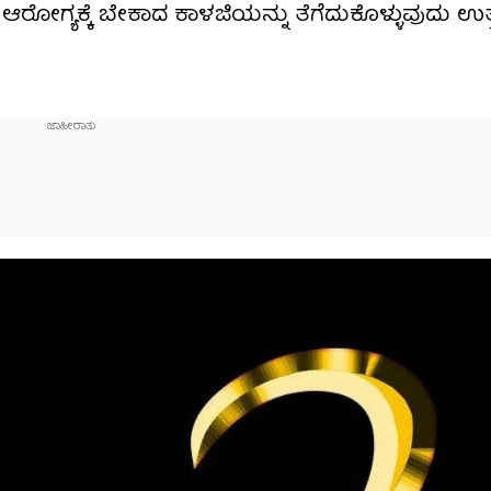
ಆರೋಗ್ಯಕ್ಕೆ ಬೇಕಾದ ಕಾಳಜಿಯನ್ನು ತೆಗೆದುಕೊಳ್ಳುವುದು ಉತ