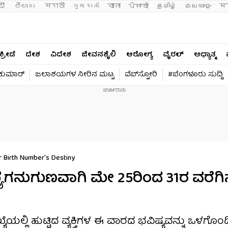
दी 
తెలుగు 
मराठी
ગુજરાતી
বাংলা
ਪੰਜਾਬੀ
தமிழ்
മലയാളം
मन
ಕ್ರೀಡೆ
ದೇಶ
ವಿದೇಶ
ಜೀವನಶೈಲಿ
ಆರೋಗ್ಯ
ವೈರಲ್​
ಅಧ್ಯಾತ್ಮ
ವಕುಮಾರ್​
ಜಲಾಶಯಗಳ ನೀರಿನ ಮಟ್ಟ
ವೆಬ್​ಸ್ಟೋರಿ
#ಬೆಂಗಳೂರು ಸುದ್ದಿ
 Birth Number's Destiny
್ಯೆಗನುಗುಣವಾಗಿ ಮೇ 25ರಿಂದ 31ರ ವರೆಗಿ
ೆಯಲ್ಲಿ ಹುಟ್ಟಿದ ವ್ಯಕ್ತಿಗಳ ಈ ವಾರದ ಭವಿಷ್ಯವನ್ನು ಒಳಗೊಂಡ