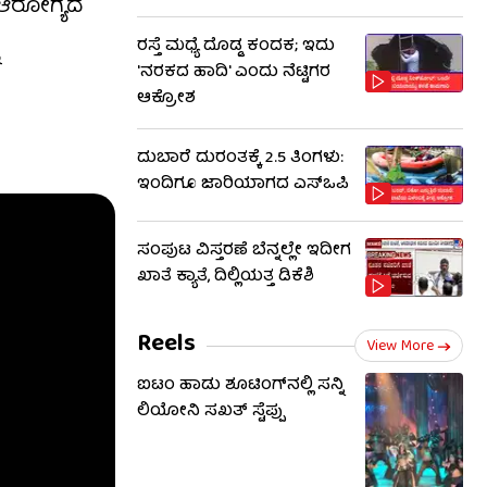
, ಆರೋಗ್ಯದ
ರಸ್ತೆ ಮಧ್ಯೆ ದೊಡ್ಡ ಕಂದಕ; ಇದು
'ನರಕದ ಹಾದಿ' ಎಂದು ನೆಟ್ಟಿಗರ
ಆಕ್ರೋಶ
ದುಬಾರೆ ದುರಂತಕ್ಕೆ 2.5 ತಿಂಗಳು:
ಇಂದಿಗೂ ಜಾರಿಯಾಗದ ಎಸ್‌ಒಪಿ
ಸಂಪುಟ ವಿಸ್ತರಣೆ ಬೆನ್ನಲ್ಲೇ ಇದೀಗ
ಖಾತೆ ಕ್ಯಾತೆ, ದಿಲ್ಲಿಯತ್ತ ಡಿಕೆಶಿ
Reels
View More
ಐಟಂ ಹಾಡು ಶೂಟಿಂಗ್​​ನಲ್ಲಿ ಸನ್ನಿ
ಲಿಯೋನಿ ಸಖತ್ ಸ್ಟೆಪ್ಪು