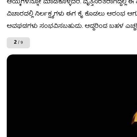
ಆಯ್ಕೆಗಳನ್ನೋ ಮಾಡಿಕೊಳ್ಳದಿರಿ. ವೃತ್ತಿನಿರತರಾಗಿದ್ದಲ್ಲಿ
ವಿಚಾರದಲ್ಲಿ ನಿರ್ಲಕ್ಷ್ಯಗಳು ಈಗ ಕೈ ಕೊಡಲು ಆರಂಭ ಆಗುತ
ಅವಘಡಗಳು ಸಂಭವಿಸಬಹುದು. ಆದ್ದರಿಂದ ಬಹಳ ಎಚ್ಚರಿ
2
/ 9