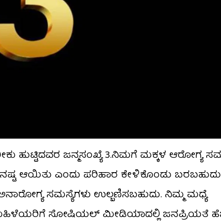
ರೀಕು ಹುಟ್ಟಿದವರ ಜನ್ಮಸಂಖ್ಯೆ 3.ನಿಮಗೆ ಮಕ್ಕಳ ಆರೋಗ್ಯ ಸಮಸ
್ಯದಿಂದ ನಷ್ಟ ಆಯಿತು ಎಂದು ಪರಿಹಾರ ಕೇಳಿಕೊಂಡು ಬರಬಹುದು
 ಅನಾರೋಗ್ಯ ಸಮಸ್ಯೆಗಳು ಉಲ್ಬಣಿಸಬಹುದು. ನಿಮ್ಮ ಮಧ್ಯೆ
 ಮಹಿಳೆಯರಿಗೆ ಸೋಷಿಯಲ್ ಮೀಡಿಯಾದಲ್ಲಿ ಜನಪ್ರಿಯತೆ ಹೆಚ್