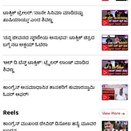
ಟಾಕ್ಸಿಕ್ ಟ್ರೇಲರ್​: ‘ನಾನೇ ಸಿನಿಮಾ ಮಾಡಿದಷ್ಟು
ಖುಷಿಯಾಯ್ತು’ ಎಂದ ಶಿವಣ್ಣ
‘ನನ್ನ ಜೀವನದ ಸ್ಮರಣೀಯ ಅನುಭವ’: ಟಾಕ್ಸಿಕ್ ಚಿತ್ರದ
ಬಗ್ಗೆ ನಟ ಅಕ್ಷಯ್ ಓಬೆರಾ
‘ಆಲ್​ ದಿ ಬೆಸ್ಟ್​ ಟಾಕ್ಸಿಕ್’: ಟ್ರೈಲರ್​ ಲಾಂಚ್ ಮಾಡಿದ
ಶಿವಣ್ಣ
ಕಾಂಗ್ರೆಸ್ ಅಸಮಾಧಾನಿತ ಶಾಸಕರಿಗೆ ಕುಮಾರಸ್ವಾಮಿ
ಓಪರ್ ಆಫರ್!
Reels
View More
ಕಾಂಗ್ರೆಸ್ ಮುಖಂಡ ಡೇವಿಡ್ ಡಿಸೋಜ ಹತ್ಯೆ: ಮೂವರ