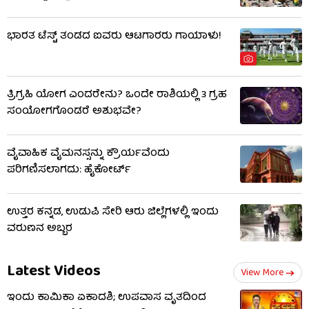
ಭಾರತ ಟೆಸ್ಟ್ ತಂಡದ ಐವರು ಆಟಗಾರರು ಗಾಯಾಳು!
ತ್ರಿಗ್ರಹಿ ಯೋಗ ಎಂದರೇನು? ಒಂದೇ ರಾಶಿಯಲ್ಲಿ 3 ಗ್ರಹ
ಸಂಯೋಗಗೊಂಡರೆ ಅಶುಭವೇ?
ವೈವಾಹಿಕ ವೈಮನಸ್ಸನ್ನು ಕ್ರೌರ್ಯವೆಂದು
ಪರಿಗಣಿಸಲಾಗದು: ಹೈಕೋರ್ಟ್
ಉತ್ತರ ಕನ್ನಡ, ಉಡುಪಿ ಸೇರಿ ಆರು ಜಿಲ್ಲೆಗಳಲ್ಲಿ ಇಂದು
ವರುಣನ ಅಬ್ಬರ
Latest Videos
View More
ಇಂದು ಕಾಮಿಕಾ ಏಕಾದಶಿ; ಉಪವಾಸ ವೃತದಿಂದ