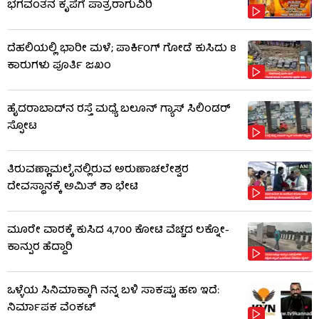
ಭಗವಂತನ ಕೃಪೆಗೆ ಪಾತ್ರರಾಗುವಿರಿ
ದೆಹಲಿಯಲ್ಲಿ ಭಾರೀ ಮಳೆ; ಪಾರ್ಕಿಂಗ್ ಗೋಡೆ ಕುಸಿದು 8
ಕಾರುಗಳು ಪೂರ್ತಿ ಜಖಂ
ಹೈದರಾಬಾದ್​ನ ರಸ್ತೆ ಮಧ್ಯೆ ಬಲೂನ್ ಗ್ಯಾಸ್ ಸಿಲಿಂಡರ್
ಸ್ಫೋಟ
ತಿರುವಣ್ಣಾಮಲೈನಲ್ಲಿರುವ ಅರುಣಾಚಲೇಶ್ವರ
ದೇವಸ್ಥಾನಕ್ಕೆ ಅಮಿತ್ ಶಾ ಭೇಟಿ
ಮೂರೇ ವಾರಕ್ಕೆ ಕುಸಿದ 4,700 ಕೋಟಿ ವೆಚ್ಚದ ಲಕ್ನೋ-
ಕಾನ್ಪುರ ಹೆದ್ದಾರಿ
ಒಳ್ಳೆಯ ಸಿನಿಮಾಕ್ಕಾಗಿ ನನ್ನ ಬಳಿ ಸಾಕಷ್ಟು ಹಣ ಇದೆ:
ನಿರ್ಮಾಪಕ ವೆಂಕಟ್