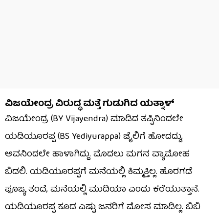
ವಿಜಯೇಂದ್ರ ವಿರುದ್ಧ ಮತ್ತೆ ಗುಡುಗಿದ ಯತ್ನಾಳ್
ವಿಜಯೇಂದ್ರ (BY Vijayendra) ಮಾಡಿದ ತಪ್ಪಿನಿಂದಲೇ
ಯಡಿಯೂರಪ್ಪ (BS Yediyurappa) ಜೈಲಿಗೆ ಹೋದದ್ದು,
ಅವನಿಂದಲೇ ಹಾಳಾಗಿದ್ದು. ಮೊದಲು ಮಗನ ವ್ಯಾಮೋಹ
ಬಿಡಲಿ. ಯಡಿಯೂರಪ್ಪಗೆ ಮನೆಯಲ್ಲಿ ಕಿಮ್ಮತ್ತಿಲ್ಲ. ಹೊರಗಡೆ
ಪೂಜ್ಯ ತಂದೆ, ಮನೆಯಲ್ಲಿ ಮುದಿಯಾ ಎಂದು ಕರೆಯುತ್ತಾನೆ.
ಯಡಿಯೂರಪ್ಪ ಕೂಡ ಎಷ್ಟು ಜನರಿಗೆ ಮೋಸ ಮಾಡಿಲ್ಲ. ಬಿಬಿ