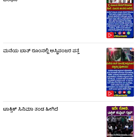
ಬಂಧನ
ಮನೆಯ ಬಾತ್ ರೂಂನಲ್ಲಿ ಅಸ್ಥಿಪಂಜರ ಪತ್ತೆ
ಟಾಕ್ಸಿಕ್​​​ ಸಿನಿಮಾ ತಂಡ ಹೀಗಿದೆ