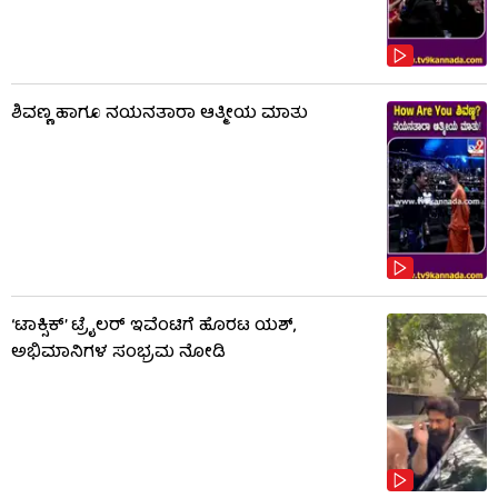
ಶಿವಣ್ಣ ಹಾಗೂ ನಯನತಾರಾ ಆತ್ಮೀಯ ಮಾತು
‘ಟಾಕ್ಸಿಕ್’ ಟ್ರೈಲರ್ ಇವೆಂಟಿಗೆ ಹೊರಟ ಯಶ್,
ಅಭಿಮಾನಿಗಳ ಸಂಭ್ರಮ ನೋಡಿ