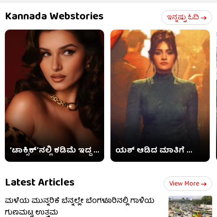
Kannada Webstories
ಇನ್ನಷ್ಟು ಓದಿ
‘ಟಾಕ್ಸಿಕ್​’ನಲ್ಲಿ ಕಡಿಮೆ ಇದ್ದ ...
ಯಶ್ ಆಡಿದ ಮಾತಿಗೆ ...
Latest Articles
View More
ಮಳೆಯ ಮುನ್ನರಿಕೆ ಬೆನ್ನಲ್ಲೇ ಬೆಂಗಳೂರಿನಲ್ಲಿ ಗಾಳಿಯ
ಗುಣಮಟ್ಟ ಉತ್ತಮ