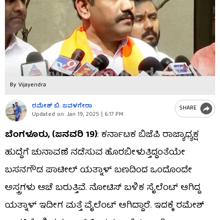
By Vijayendra
ರಮೇಶ್ ಬಿ. ಜವಳಗೇರಾ
SHARE
Updated on:
Jan 19, 2025 | 6:17 PM
ಬೆಂಗಳೂರು, (ಜನವರಿ 19)
: ಕರ್ನಾಟಕ ಬಿಜೆಪಿ ರಾಜ್ಯಾಧ್ಯಕ್ಷ
ಹುದ್ದೆಗೆ ಚುನಾವಣೆ ನಡೆಸುವ ಹೊರಬೀಳುತ್ತಿದ್ದಂತೆಯೇ
ಬಸನಗೌಡ ಪಾಟೀಲ್ ಯತ್ನಾಳ್ ಬಣದಿಂದ ಒಂದೊಂದೇ
ಅಸ್ತ್ರಗಳು ಆಚೆ ಬರುತ್ತಿವೆ. ನೋಟಿಸ್ ಬಳಿಕ ಸೈಲೆಂಟ್ ಆಗಿದ್ದ
ಯತ್ನಾಳ್​ ಇದೀಗ ಮತ್ತೆ ವೈಲೆಂಟ್ ಆಗಿದ್ದಾರೆ. ಇದಕ್ಕೆ ರಮೇಶ್