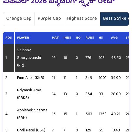
ಐಪಿಎಲ್ 2026
ಬ್ಯಾಟಿಂಗ್ ಸ್ಟ್ರೈಕ್ ರೇಟ್
Orange Cap
Purple Cap
Highest Score
Best Strike R
POS
PLAYER
MAT
INNS
NO
RUNS
HS
AVG
SR
Vaibhav
1
Sooryavanshi
16
16
0
776
103
48.50
237
(RR)
2
Finn Allen (KKR)
11
11
1
349
100*
34.90
214
Priyansh Arya
3
14
13
0
364
93
28.00
211
(PBKS)
Abhishek Sharma
4
15
15
1
563
135*
40.21
204
(SRH)
5
Urvil Patel (CSK)
7
7
0
129
65
18.43
201