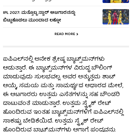
IPL 2027: ಮತ್ತೊಬ್ಬ ಸ್ಟಾರ್ ಆಟಗಾರನನ್ನು
ಬಿಟ್ಟುಕೊಡಲು ಮುಂದಾದ ಲಕ್ನೋ
READ MORE
ಐಪಿಎಲ್‌ನಲ್ಲಿ ಅನೇಕ ಶ್ರೇಷ್ಠ ಬ್ಯಾಟ್ಸ್‌ಮನ್‌ಗಳು
ಆಡುತ್ತಾರೆ. ಈ ಬ್ಯಾಟ್ಸ್‌ಮನ್‌ಗಳ ವಿರುದ್ಧ ಬೌಲಿಂಗ್
ಮಾಡುವುದು ಸುಲಭವಲ್ಲ. ಅವರ ಅತ್ಯುತ್ತಮ ಶಾಟ್
ಆಯ್ಕೆ, ಸಮಯ ಮತ್ತು ಸಾಮರ್ಥ್ಯದ ಆಧಾರದ ಮೇಲೆ,
ಈ ಆಟಗಾರರು ಉತ್ತಮ ಎಸೆತಗಳನ್ನು ಸಹ ಬೌಂಡರಿ
ದಾಟುವಂತೆ ಮಾಡುತ್ತಾರೆ. ಉತ್ತಮ ಸ್ಟ್ರೈಕ್ ರೇಟ್
ಹೊಂದಿರುವ ಇಂತಹ ಬ್ಯಾಟ್ಸ್‌ಮನ್‌ಗಳಿಗೆ ಐಪಿಎಲ್‌ನಲ್ಲಿ
ಸಾಕಷ್ಟು ಬೇಡಿಕೆಯಿದೆ. ಉತ್ತಮ ಸ್ಟ್ರೈಕ್ ರೇಟ್
ಹೊಂದಿರುವ ಬ್ಯಾಟ್ಸ್‌ಮನ್‌ಗಳು ಆಗಾಗ್ಗೆ ಪಂದ್ಯವನ್ನು