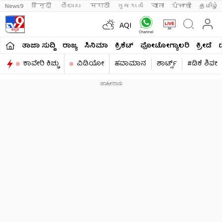
News9
हिन्दी 
తెలుగు 
मराठी
ગુજરાતી
বাংলা
ਪੰਜਾਬੀ
தமிழ்
AQI
ತಾಜಾ ಸುದ್ದಿ
ರಾಜ್ಯ
ಸಿನಿಮಾ
ಕ್ರಿಕೆಟ್​
ಫೋಟೋಗ್ಯಾಲರಿ
ಕ್ರೀಡೆ
ಕಾವೇರಿ ಕಿಚ್ಚು
ವಿಡಿಯೋ
ಹವಾಮಾನ
ಶಾರ್ಟ್ಸ್​
#ಡಿಕೆ ಶಿವಕ