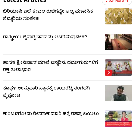
Latest Articles
View More
ಬಿರಿಯಾನಿ ಎಲೆ ಕೇವಲ ರುಚಿಗಷ್ಟೇ ಅಲ್ಲ, ಮಾನಸಿಕ
ನೆಮ್ಮದಿಯ ಸಂಕೇತ!
ರಾಷ್ಟ್ರೀಯ ಕೈಮಗ್ಗ ದಿನವನ್ನು ಆಚರಿಸುವುದೇಕೆ?
ಶಾಸಕ ಶ್ರೀನಿವಾಸ್ ಮಾನೆ ಜನ್ಮದಿನ: ಧರ್ಮಗುರುಗಳಿಗೆ
ರಕ್ತ ತುಲಾಭಾರ
ಕೊಪ್ಪಳ ಉಸ್ತುವಾರಿ ಸ್ಥಾನಕ್ಕೆ ರಾಯರೆಡ್ಡಿ, ತಂಗಡಗಿ
ಪೈಪೋಟಿ
ಕುಂಬಳಗೋಡು ರೀಮಾಕುಮಾರಿ ಹತ್ಯೆ ರಹಸ್ಯ ಬಯಲು