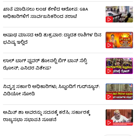
ಖಾತೆ ಮಾಡಿಸಲು ಲಂಚ ಕೇಳಿದ ಆರೋಪ: GBA
ಅಧಿಕಾರಿಗಳಿಗೆ ಸಾರ್ವಜನಿಕರಿಂದ ತರಾಟೆ
ಆಷಾಢ ಮಾಸದ ಆಡಿ ಶುಕ್ರವಾರ: ದ್ವಾದಶ ರಾಶಿಗಳ ದಿನ
ಭವಿಷ್ಯ ಇಲ್ಲಿದೆ
ಲಾಲ್ ಬಾಗ್ ಫ್ಲವರ್ ಶೋನಲ್ಲಿ ಬಿಗ್ ಬಾಸ್ ಸೆಲ್ಫಿ
ಝೋನ್; ಏನಿದರ ವಿಶೇಷ?
ನಿವೃತ್ತ ಸರ್ಕಾರಿ ಅಧಿಕಾರಿಗಳು, ಸಿಬ್ಬಂದಿಗೆ ಗುಡ್​ನ್ಯೂಸ್:
ವಿಡಿಯೋ ನೋಡಿ
ಅಮಿತ್ ಶಾ ಅವರನ್ನು ಸದನಕ್ಕೆ ಕರೆಸಿ; ಸರ್ಕಾರಕ್ಕೆ
ರಾಜ್ಯಸಭಾ ಸಭಾಪತಿ ಸೂಚನೆ