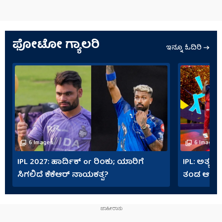
ಫೋಟೋ ಗ್ಯಾಲರಿ
ಇನ್ನೂ ಓದಿರಿ
6 Images
6 Images
IPL 2027: ಹಾರ್ದಿಕ್ or ರಿಂಕು; ಯಾರಿಗೆ
IPL: ಅತ್ಯಧ
ಸಿಗಲಿದೆ ಕೆಕೆಆರ್ ನಾಯಕತ್ವ?
ತಂಡ ಆರ್​ಸಿ