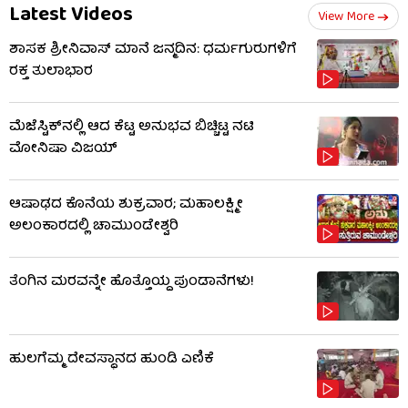
Latest Videos
View More
ಶಾಸಕ ಶ್ರೀನಿವಾಸ್ ಮಾನೆ ಜನ್ಮದಿನ: ಧರ್ಮಗುರುಗಳಿಗೆ
ರಕ್ತ ತುಲಾಭಾರ
ಮೆಜೆಸ್ಟಿಕ್​​ನಲ್ಲಿ ಆದ ಕೆಟ್ಟ ಅನುಭವ ಬಿಚ್ಚಿಟ್ಟ ನಟಿ
ಮೋನಿಷಾ ವಿಜಯ್
ಆಷಾಢದ ಕೊನೆಯ ಶುಕ್ರವಾರ; ಮಹಾಲಕ್ಷ್ಮೀ
ಅಲಂಕಾರದಲ್ಲಿ ಚಾಮುಂಡೇಶ್ವರಿ
ತೆಂಗಿನ ಮರವನ್ನೇ ಹೊತ್ತೊಯ್ದ ಪುಂಡಾನೆಗಳು!
ಹುಲಗೆಮ್ಮ ದೇವಸ್ಥಾನದ ಹುಂಡಿ ಎಣಿಕೆ