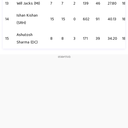
13
Will Jacks (MI)
7
7
2
139
46
27.80
182
Ishan Kishan
14
15
15
0
602
91
40.13
182
(SRH)
Ashutosh
15
8
8
3
171
39
34.20
181
Sharma (DC)