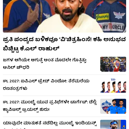
ಪ್ರತಿ ಪಂದ್ಯದ ಬಳಿಕವೂ ‘ವಿ’ಚಿತ್ರಹಿಂಸೆ! ಕಹಿ ಅನುಭವ
ಬಿಚ್ಚಿಟ್ಟ ಕೆ.ಎಲ್ ರಾಹುಲ್
ಜಗಳ ಆಗಿಯೇ ಆಗುತ್ತೆ ಅಂತ ಮೊದಲೇ ಗೊತ್ತಿತ್ತು:
ಅನಿಲ್ ಚೌಧರಿ
IPL 2027: ಐಪಿಎಲ್ ಟ್ರೇಡ್ ವಿಂಡೋ: ತೆರೆಮರೆಯ
ರಣತಂತ್ರಗಳು
IPL 2027: ಮುಂಬೈ ಯುವ ಪ್ರತಿಭೆಗಳೇ ಟಾರ್ಗೆಟ್: ಡೆಲ್ಲಿ
ಕ್ಯಾಪಿಟಲ್ಸ್ ಟ್ರಯಲ್ಸ್ ಶುರು!
ಯಾವುದೇ ಮಾತುಕತೆ ನಡೆದಿಲ್ಲ: ಮುಂಬೈ ಇಂಡಿಯನ್ಸ್​