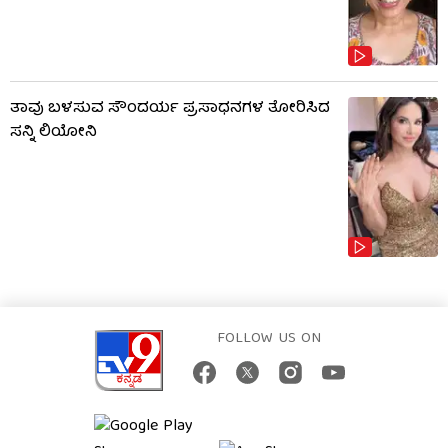
ತಾವು ಬಳಸುವ ಸೌಂದರ್ಯ ಪ್ರಸಾಧನಗಳ ತೋರಿಸಿದ
ಸನ್ನಿ ಲಿಯೋನಿ
FOLLOW US ON