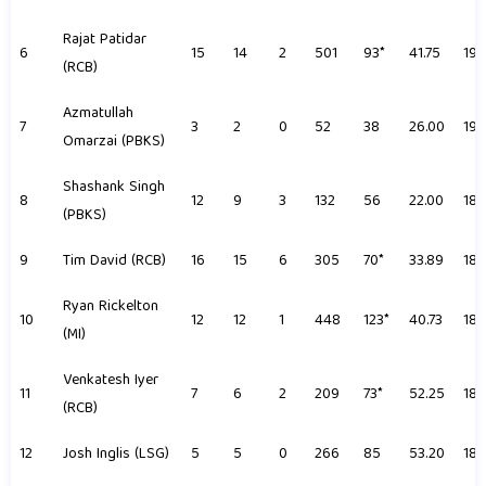
Rajat Patidar
6
15
14
2
501
93*
41.75
192
(RCB)
Azmatullah
7
3
2
0
52
38
26.00
192
Omarzai (PBKS)
Shashank Singh
8
12
9
3
132
56
22.00
188
(PBKS)
9
Tim David (RCB)
16
15
6
305
70*
33.89
188
Ryan Rickelton
10
12
12
1
448
123*
40.73
186
(MI)
Venkatesh Iyer
11
7
6
2
209
73*
52.25
186
(RCB)
12
Josh Inglis (LSG)
5
5
0
266
85
53.20
186