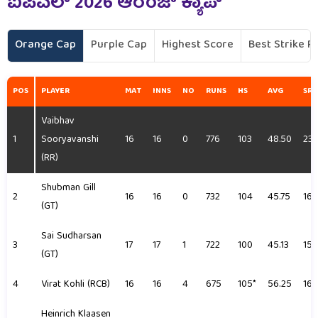
ಐಪಿಎಲ್ 2026
ಆರೆಂಜ್ ಕ್ಯಾಪ್
Orange Cap
Purple Cap
Highest Score
Best Strike R
POS
PLAYER
MAT
INNS
NO
RUNS
HS
AVG
SR
Vaibhav
1
Sooryavanshi
16
16
0
776
103
48.50
237
(RR)
Shubman Gill
2
16
16
0
732
104
45.75
163
(GT)
Sai Sudharsan
3
17
17
1
722
100
45.13
157
(GT)
4
Virat Kohli (RCB)
16
16
4
675
105*
56.25
165
Heinrich Klaasen