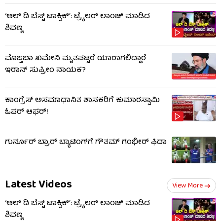
‘ಆಲ್​ ದಿ ಬೆಸ್ಟ್​ ಟಾಕ್ಸಿಕ್’: ಟ್ರೈಲರ್​ ಲಾಂಚ್ ಮಾಡಿದ
ಶಿವಣ್ಣ
ಮೊಜ್ತಬಾ ಖಮೇನಿ ಮೃತಪಟ್ಟರೆ ಯಾರಾಗಲಿದ್ದಾರೆ
ಇರಾನ್ ಸುಪ್ರೀಂ ನಾಯಕ?
ಕಾಂಗ್ರೆಸ್ ಅಸಮಾಧಾನಿತ ಶಾಸಕರಿಗೆ ಕುಮಾರಸ್ವಾಮಿ
ಓಪರ್ ಆಫರ್!
ಗುರ್ನೂರ್ ಬ್ರಾರ್ ಬ್ಯಾಟಿಂಗ್​ಗೆ ಗೌತಮ್ ಗಂಭೀರ್ ಫಿದಾ
Latest Videos
View More
‘ಆಲ್​ ದಿ ಬೆಸ್ಟ್​ ಟಾಕ್ಸಿಕ್’: ಟ್ರೈಲರ್​ ಲಾಂಚ್ ಮಾಡಿದ
ಶಿವಣ್ಣ