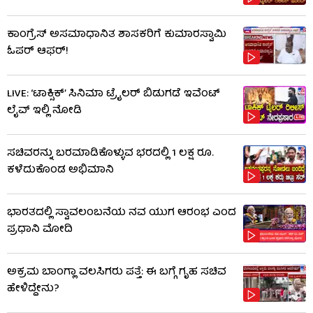
ಕಾಂಗ್ರೆಸ್ ಅಸಮಾಧಾನಿತ ಶಾಸಕರಿಗೆ ಕುಮಾರಸ್ವಾಮಿ
ಓಪರ್ ಆಫರ್!
LIVE: ‘ಟಾಕ್ಸಿಕ್’ ಸಿನಿಮಾ ಟ್ರೈಲರ್ ಬಿಡುಗಡೆ ಇವೆಂಟ್
ಲೈವ್ ಇಲ್ಲಿ ನೋಡಿ
ಸಚಿವರನ್ನು ಬರಮಾಡಿಕೊಳ್ಳುವ ಭರದಲ್ಲಿ 1 ಲಕ್ಷ ರೂ.
ಕಳೆದುಕೊಂಡ ಅಭಿಮಾನಿ
ಭಾರತದಲ್ಲಿ ಸ್ವಾವಲಂಬನೆಯ ನವ ಯುಗ ಆರಂಭ ಎಂದ
ಪ್ರಧಾನಿ ಮೋದಿ
ಅಕ್ರಮ ಬಾಂಗ್ಲಾ ವಲಸಿಗರು ಪತ್ತೆ: ಈ ಬಗ್ಗೆ ಗೃಹ ಸಚಿವ
ಹೇಳಿದ್ದೇನು?