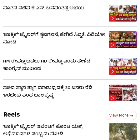
ನೂತನ ಸಚಿವ ಕೆ.ಎಸ್. ಬಸವಂತಪ್ಪ ಅಭಯ
‘ಟಾಕ್ಸಿಕ್’ ಟ್ರೈಲರ್​​ಗೆ ಕ್ಷಣಗಣನೆ, ಹೇಗಿದೆ ಸಿದ್ಧತೆ: ವಿಡಿಯೋ
ನೋಡಿ
HM ರೇವಣ್ಣ ಬದಲು HD ರೇವಣ್ಣ ಎಂದು ಹೇಳಿದ
ಕಾಂಗ್ರೆಸ್ ಮುಖಂಡ
ಸಚಿವ ಸ್ಥಾನ ತ್ಯಾಗ ಮಾಡುವುದಕ್ಕೆ 30 ಜನರು ರೆಡಿ
ಇರಬೇಕು ಎಂದ ಬಾಲಕೃಷ್ಣ
Reels
View More
‘ಟಾಕ್ಸಿಕ್’ ಟ್ರೈಲರ್ ಇವೆಂಟಿಗೆ ಹೊರಟ ಯಶ್,
ಅಭಿಮಾನಿಗಳ ಸಂಭ್ರಮ ನೋಡಿ