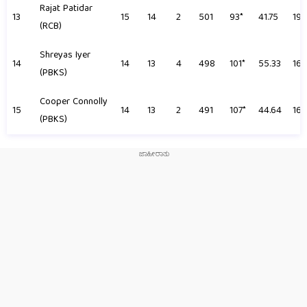
Rajat Patidar
13
15
14
2
501
93*
41.75
192
(RCB)
Shreyas Iyer
14
14
13
4
498
101*
55.33
168
(PBKS)
Cooper Connolly
15
14
13
2
491
107*
44.64
163
(PBKS)