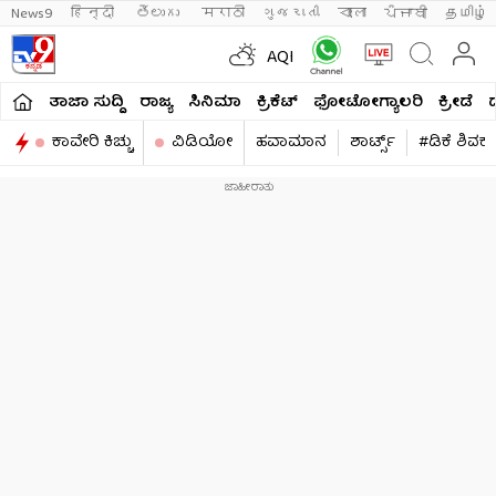
News9
हिन्दी 
తెలుగు 
मराठी
ગુજરાતી
বাংলা
ਪੰਜਾਬੀ
தமிழ்
AQI
ತಾಜಾ ಸುದ್ದಿ
ರಾಜ್ಯ
ಸಿನಿಮಾ
ಕ್ರಿಕೆಟ್​
ಫೋಟೋಗ್ಯಾಲರಿ
ಕ್ರೀಡೆ
ಕಾವೇರಿ ಕಿಚ್ಚು
ವಿಡಿಯೋ
ಹವಾಮಾನ
ಶಾರ್ಟ್ಸ್​
#ಡಿಕೆ ಶಿವಕ