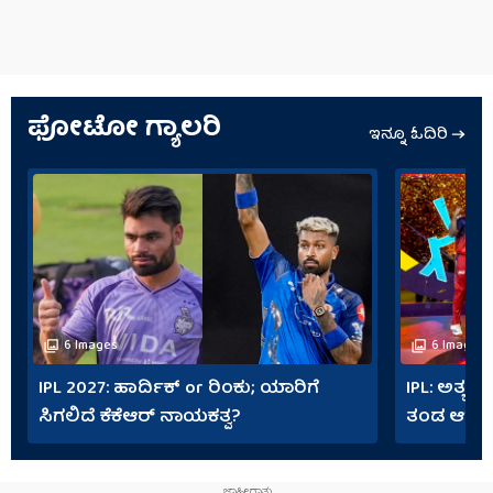
ಫೋಟೋ ಗ್ಯಾಲರಿ
ಇನ್ನೂ ಓದಿರಿ
6 Images
6 Images
IPL 2027: ಹಾರ್ದಿಕ್ or ರಿಂಕು; ಯಾರಿಗೆ
IPL: ಅತ್ಯಧ
ಸಿಗಲಿದೆ ಕೆಕೆಆರ್ ನಾಯಕತ್ವ?
ತಂಡ ಆರ್​ಸಿ