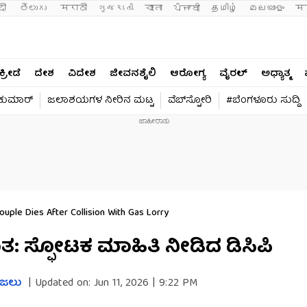
दी 
తెలుగు 
मराठी
ગુજરાતી
বাংলা
ਪੰਜਾਬੀ
தமிழ்
മലയാളം
मन
ಕ್ರೀಡೆ
ದೇಶ
ವಿದೇಶ
ಜೀವನಶೈಲಿ
ಆರೋಗ್ಯ
ವೈರಲ್​
ಅಧ್ಯಾತ್ಮ
ವಕುಮಾರ್​
ಜಲಾಶಯಗಳ ನೀರಿನ ಮಟ್ಟ
ವೆಬ್​ಸ್ಟೋರಿ
#ಬೆಂಗಳೂರು ಸುದ್ದಿ
ouple Dies After Collision With Gas Lorry
ತ: ಸ್ಫೋಟಕ ಮಾಹಿತಿ ನೀಡಿದ ಡಿಸಿಪಿ
ಜಲು​​
|
Updated on:
Jun 11, 2026 | 9:22 PM