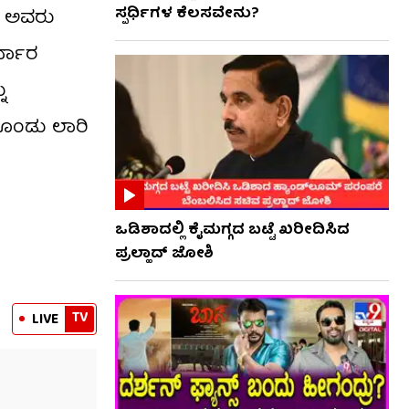
ಸ್ಪರ್ಧಿಗಳ ಕೆಲಸವೇನು?
ಿ ಅವರು
ರ್ಧಾರ
ು
ಕೊಂಡು ಲಾರಿ
ಒಡಿಶಾದಲ್ಲಿ ಕೈಮಗ್ಗದ ಬಟ್ಟೆ ಖರೀದಿಸಿದ
ಪ್ರಲ್ಹಾದ್ ಜೋಶಿ
TV
LIVE