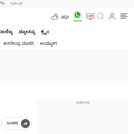
ी9
TV9-UP
AQI
ವಾಣಿಜ್ಯ
ಜ್ಯೋತಿಷ್ಯ
ಕ್ರೈಂ
#ನರೇಂದ್ರ ಮೋದಿ
ಉದ್ಯೋಗ
SHARE