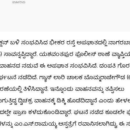
ಷನ್ ಬಳಿ ಸಂಭವಿಸಿದ ಭೀಕರ ರಸ್ತೆ ಅಪಘಾತದಲ್ಲಿ ನಾಗರಬ
ಸಾವನ್ನಪ್ಪಿದ್ದಾರೆ. ಯಶವಂತಪುರ ಪೊಲೀಸ್ ಠಾಣೆ ವ್ಯಾಪ್ತಿಯಲ್ಲಿ
ಿಚಕ್ರ ವಾಹನದ ನಡುವೆ ಈ ಅಪಘಾತ ಸಂಭವಿಸಿದೆ. ದಂಪತಿ ಗೊರ
ರ್ಘಟನೆ ನಡೆದಿದೆ. ಗ್ಯಾಸ್ ಲಾರಿ ಚಾಲಕ ಬೊಮ್ಮರಾಜೇಗೌಡ (
ಯಲ್ಲಿ ತಿಳಿಸಿದ್ದಾನೆ. ಇನ್ನೊಂದು ವಾಹನವನ್ನು ತಪ್ಪಿಸಲು
ದ್ದ ದ್ವಿಚಕ್ರ ವಾಹನಕ್ಕೆ ಡಿಕ್ಕಿ ಹೊಡೆದಿದ್ದಾನೆ ಎಂದು ಹೇಳಲ
ಥಳದಲ್ಲೇ ಪ್ರಾಣ ಕಳೆದುಕೊಂಡಿದ್ದಾರೆ. ಘಟನೆ ನಡೆದ ಕೂಡಲ
ೇಹಗಳನ್ನು ಎಂ.ಎಸ್.ರಾಮಯ್ಯ ಆಸ್ಪತ್ರೆಗೆ ರವಾನಿಸಲಾಗಿದ್ದು, 