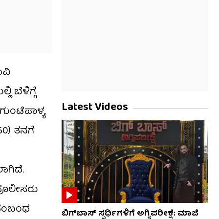
ಾವಿ
 ಬೆಳಿಗ್ಗೆ
Latest Videos
ಗುಂಟೆಪಾಳ್ಯ
60) ತನಗೆ
ಾಗಿದೆ.
ೇ ಪೊಲೀಸರು
ಈ ಸಂಬಂಧ
ಬಿಗ್​​ಬಾಸ್​ ಸ್ಪರ್ಧಿಗಳಿಗೆ ಅಗ್ನಿಪರೀಕ್ಷೆ: ಮಾಜಿ ​​