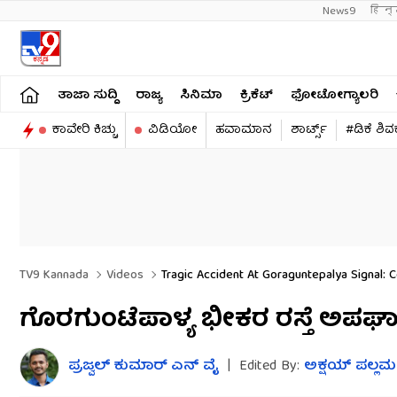
News9
हिन्
ತಾಜಾ ಸುದ್ದಿ
ರಾಜ್ಯ
ಸಿನಿಮಾ
ಕ್ರಿಕೆಟ್​
ಫೋಟೋಗ್ಯಾಲರಿ
ಕಾವೇರಿ ಕಿಚ್ಚು
ವಿಡಿಯೋ
ಹವಾಮಾನ
ಶಾರ್ಟ್ಸ್​
#ಡಿಕೆ ಶಿ
TV9 Kannada
Videos
Tragic Accident At Goraguntepalya Signal: C
ಗೊರಗುಂಟೆಪಾಳ್ಯ ಭೀಕರ ರಸ್ತೆ ಅಪಘಾ
ಪ್ರಜ್ವಲ್​ ಕುಮಾರ್ ಎನ್​ ವೈ
|
Edited By:
ಅಕ್ಷಯ್​ ಪಲ್ಲಮ