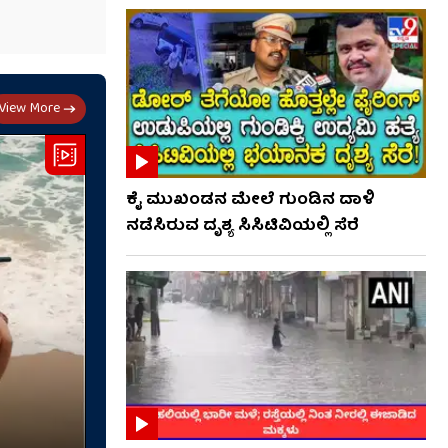
View More
ಕೈ ಮುಖಂಡನ ಮೇಲೆ ಗುಂಡಿನ ದಾಳಿ
ನಡೆಸಿರುವ ದೃಶ್ಯ ಸಿಸಿಟಿವಿಯಲ್ಲಿ ಸೆರೆ