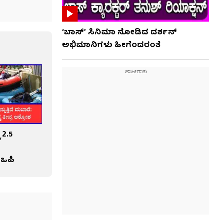
‘ಬಾಸ್’ ಸಿನಿಮಾ ನೋಡಿದ ದರ್ಶನ್
ಅಭಿಮಾನಿಗಳು ಹೀಗೆಂದರಂತೆ
 2.5
ಒಪಿ