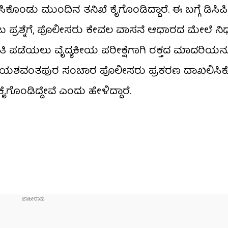
ು ಮುಂದಿನ ತನಿಖೆ ಕೈಗೊಂಡಿದ್ದಾರೆ. ಈ ಬಗ್ಗೆ ಡಿಸಿಪ
ಂಬ ಪ್ರಶ್ನೆಗೆ, ಪೊಲೀಸರು ಕೇವಲ ವಾಸನೆ ಆಧಾರದ ಮೇಲೆ ನಿ
ಮಾಹಿತಿ ಪಡೆಯಲು ವೈದ್ಯಕೀಯ ಪರೀಕ್ಷೆಗಾಗಿ ರಕ್ತದ ಮಾದರಿಯನ್ನ
ದಾರೆ. ಯಶವಂತಪುರ ಸಂಚಾರ ಪೊಲೀಸರು ಪ್ರಕರಣ ದಾಖಲಿಸಿ
ಗೊಂಡಿದ್ದೇವೆ ಎಂದು ಹೇಳಿದ್ದಾರೆ.