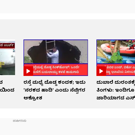
ುವ
ರಸ್ತೆ ಮಧ್ಯೆ ದೊಡ್ಡ ಕಂದಕ; ಇದು
ದುಬಾರೆ ದುರಂತಕ್ಕೆ
ಕೆಯಿಂದ
'ನರಕದ ಹಾದಿ' ಎಂದು ನೆಟ್ಟಿಗರ
ತಿಂಗಳು: ಇಂದಿಗೂ
ಆಕ್ರೋಶ
ಜಾರಿಯಾಗದ ಎಸ್‌