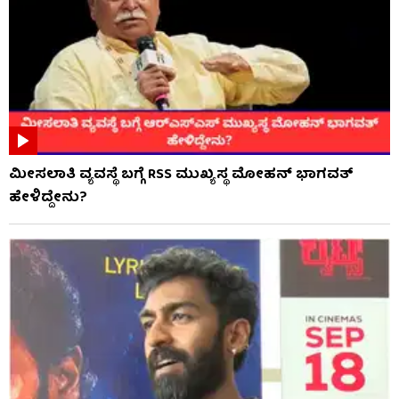
ಮೀಸಲಾತಿ ವ್ಯವಸ್ಥೆ ಬಗ್ಗೆ RSS​ ಮುಖ್ಯಸ್ಥ ಮೋಹನ್ ಭಾಗವತ್
ಹೇಳಿದ್ದೇನು?