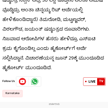
ಷಡ್ಯಂತ್ರ ಸಕ್ಸಸ್ ಆದ್ರೆ 50 ಲಕ್ಷ ಕೊಡ್ತೀನಿ ಅಂತಾ ಆಮಿಷ
ವೊಡ್ಡಿದ್ರು ಅಂತಾ ಚಿನ್ನಯ್ಯ ರಿಟ್ ಅರ್ಜಿಯಲ್ಲಿ
ಹೇಳಿಕೊಂಡಿದ್ದಾನೆ.) ತಿಮರೋಡಿ, ಮಟ್ಟಣ್ಣವರ್,
ವಿಠಲಗೌಡ, ಜಯಂತ್ ಷಡ್ಯಂತ್ರದ ರೂವಾರಿಗಳು.
ನಿಜವಾದ ಆರೋಪಿಗಳ ಹೆಸರು ಹೇಳಿದ್ರೂ ಎಸ್‌ಐಟಿ
ಕ್ರಮ ಕೈಗೊಂಡಿಲ್ಲ ಎಂದು ಹೈಕೋರ್ಟ್‌ಗೆ ಅರ್ಜಿ
ಸಲ್ಲಿಸಿದ್ದಾನೆ. ವಿಚಾರಣೆಯನ್ನ ಜೂನ್ 29ಕ್ಕೆ ಮುಂದೂಡಿದ
ಹೈಕೋರ್ಟ್ ಮುಂದೂಡಿದೆ.
TV
LIVE
Follow Us
Karnataka