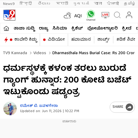
News9
हिन्दी 
తెలుగు 
मराठी
ગુજરાતી
বাংলা
ਪੰਜਾਬੀ
தமிழ்
AQI
ತಾಜಾ ಸುದ್ದಿ
ರಾಜ್ಯ
ಸಿನಿಮಾ
ಕ್ರಿಕೆಟ್​
ಫೋಟೋಗ್ಯಾಲರಿ
ಕ್ರೀಡೆ
ಕಾವೇರಿ ಕಿಚ್ಚು
ವಿಡಿಯೋ
ಹವಾಮಾನ
ಶಾರ್ಟ್ಸ್​
#ಡಿಕೆ ಶಿವಕ
TV9 Kannada
Videos
Dharmasthala Mass Burial Case: Rs 200 Crore
ಧರ್ಮಸ್ಥಳಕ್ಕೆ ಕಳಂಕ ತರಲು ಬುರುಡೆ
ಗ್ಯಾಂಗ್ ಹುನ್ನಾರ: 200 ಕೋಟಿ ಬಜೆಟ್
ಇಟ್ಟುಕೊಂಡು ಷಡ್ಯಂತ್ರ
ರಮೇಶ್ ಬಿ. ಜವಳಗೇರಾ
SHARE
Updated on:
Jun 11, 2026 | 10:22 PM