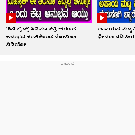
‘ಸಿಟಿ ಲೈಟ್ಸ್’ ಸಿನಿಮಾ ಚಿತ್ರೀಕರಣದ
ಅಪಾಯದ ಮಟ್ಟ ಮೀ
ಅನುಭವ ಹಂಚಿಕೊಂಡ ಮೋನಿಷಾ:
ಭೀಮಾ: ನದಿ ತೀರಕ್ಕ
ವಿಡಿಯೋ