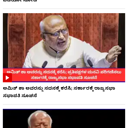
ವಿಡಿಯೋ ನೋಡಿ
ಅಮಿತ್ ಶಾ ಅವರನ್ನು ಸದನಕ್ಕೆ ಕರೆಸಿ; ಸರ್ಕಾರಕ್ಕೆ ರಾಜ್ಯಸಭಾ
ಸಭಾಪತಿ ಸೂಚನೆ