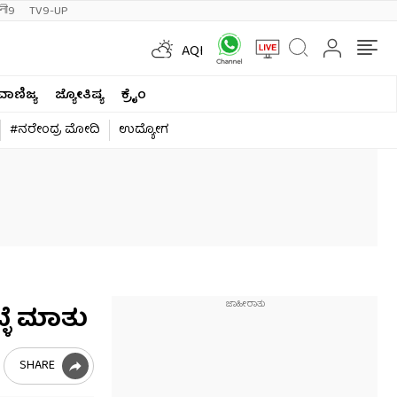
ी9
TV9-UP
AQI
ವಾಣಿಜ್ಯ
ಜ್ಯೋತಿಷ್ಯ
ಕ್ರೈಂ
#ನರೇಂದ್ರ ಮೋದಿ
ಉದ್ಯೋಗ
್ಳೆ ಮಾತು
SHARE