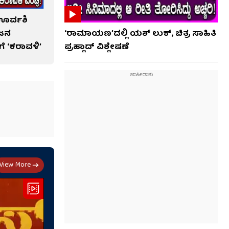
ಊರ್ವಶಿ
‘ಜನ
‘ರಾಮಾಯಣ’ದಲ್ಲಿ ಯಶ್ ಲುಕ್, ಚಿತ್ರ ಸಾಹಿತಿ
 ‘ಕರಾವಳಿ’
ಪ್ರಹ್ಲಾದ್ ವಿಶ್ಲೇಷಣೆ
View More