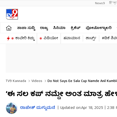
News9
हिन्
ತಾಜಾ ಸುದ್ದಿ
ರಾಜ್ಯ
ಸಿನಿಮಾ
ಕ್ರಿಕೆಟ್​
ಫೋಟೋಗ್ಯಾಲರಿ
ಕಾವೇರಿ ಕಿಚ್ಚು
ವಿಡಿಯೋ
ಹವಾಮಾನ
ಶಾರ್ಟ್ಸ್​
#ಡಿಕೆ ಶಿ
TV9 Kannada
Videos
Do Not Says Ee Sala Cup Namde Anil Kumble
‘ಈ ಸಲ ಕಪ್ ನಮ್ದೇ ಅಂತ ಮಾತ್ರ ಹೇಳಬೇ
ರಾಜೇಶ್ ದುಗ್ಗುಮನೆ
|
Updated on:
Apr 18, 2025 | 2:38