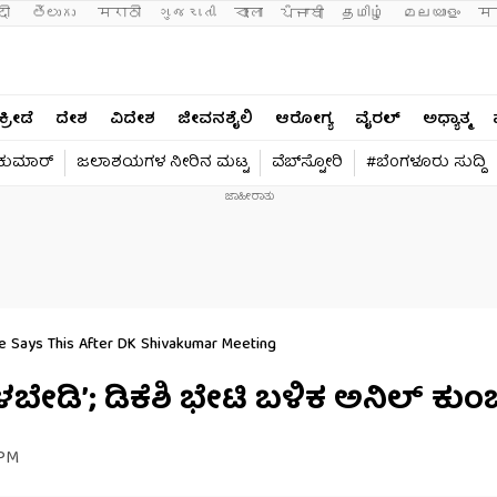
दी 
తెలుగు 
मराठी
ગુજરાતી
বাংলা
ਪੰਜਾਬੀ
தமிழ்
മലയാളം
मन
ಕ್ರೀಡೆ
ದೇಶ
ವಿದೇಶ
ಜೀವನಶೈಲಿ
ಆರೋಗ್ಯ
ವೈರಲ್​
ಅಧ್ಯಾತ್ಮ
ವಕುಮಾರ್​
ಜಲಾಶಯಗಳ ನೀರಿನ ಮಟ್ಟ
ವೆಬ್​ಸ್ಟೋರಿ
#ಬೆಂಗಳೂರು ಸುದ್ದಿ
 Says This After DK Shivakumar Meeting
ಡಿ’; ಡಿಕೆಶಿ ಭೇಟಿ ಬಳಿಕ ಅನಿಲ್ ಕುಂಬ
 PM