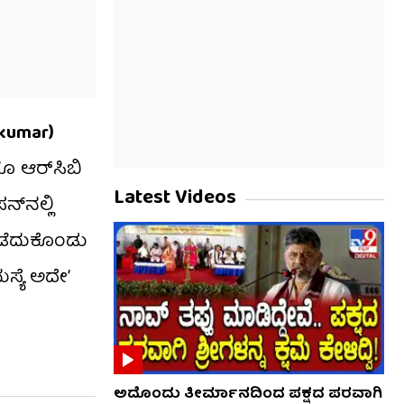
akumar)
ೂ ಆರ್​ಸಿಬಿ
Latest Videos
್​ನಲ್ಲಿ
ಿ ನಡೆದುಕೊಂಡು
ಸ್ಯೆ ಅದೇ’
ಅದೊಂದು ತೀರ್ಮಾನದಿಂದ ಪಕ್ಷದ ಪರವಾಗಿ