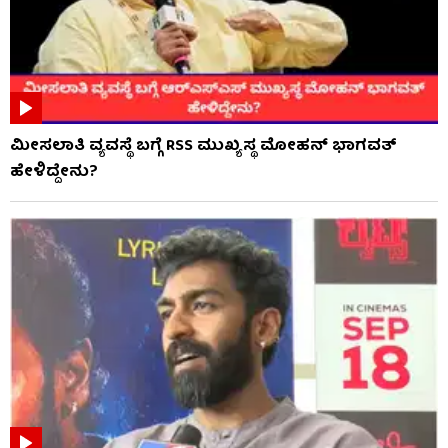
ಮೀಸಲಾತಿ ವ್ಯವಸ್ಥೆ ಬಗ್ಗೆ RSS​ ಮುಖ್ಯಸ್ಥ ಮೋಹನ್ ಭಾಗವತ್
ಹೇಳಿದ್ದೇನು?