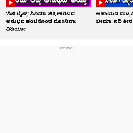
‘ಸಿಟಿ ಲೈಟ್ಸ್’ ಸಿನಿಮಾ ಚಿತ್ರೀಕರಣದ
ಅಪಾಯದ ಮಟ್ಟ ಮೀ
ಅನುಭವ ಹಂಚಿಕೊಂಡ ಮೋನಿಷಾ:
ಭೀಮಾ: ನದಿ ತೀರಕ್ಕ
ವಿಡಿಯೋ