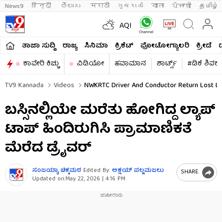
News9
हिन्दी 
తెలుగు 
मराठी
ગુજરાતી
বাংলা
ਪੰਜਾਬੀ
தமிழ்
AQI
ತಾಜಾ ಸುದ್ದಿ
ರಾಜ್ಯ
ಸಿನಿಮಾ
ಕ್ರಿಕೆಟ್​
ಫೋಟೋಗ್ಯಾಲರಿ
ಕ್ರೀಡೆ
ಕಾವೇರಿ ಕಿಚ್ಚು
ವಿಡಿಯೋ
ಹವಾಮಾನ
ಶಾರ್ಟ್ಸ್​
#ಡಿಕೆ ಶಿವಕ
TV9 Kannada
Videos
NWKRTC Driver And Conductor Return Lost La
ಬಸ್ಸಿನಲ್ಲಿಯೇ ಮರೆತು ಹೋಗಿದ್ದ ಲ್ಯಾಪ್
ಟಾಪ್ ಹಿಂದಿರುಗಿಸಿ ಪ್ರಾಮಾಣಿಕತೆ
ಮೆರೆದ ಡ್ರೈವರ್
ಸಂಜಯ್ಯಾ ಚಿಕ್ಕಮಠ
Edited By:
ಅಕ್ಷಯ್​ ಪಲ್ಲಮಜಲು​​
SHARE
Updated on:
May 22, 2026 | 4:16 PM