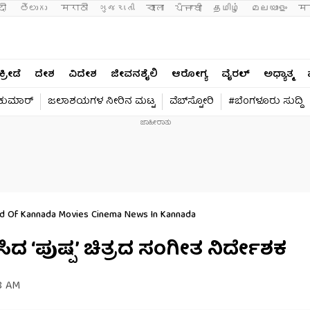
दी 
తెలుగు 
मराठी
ગુજરાતી
বাংলা
ਪੰਜਾਬੀ
தமிழ்
മലയാളം
मन
ಕ್ರೀಡೆ
ದೇಶ
ವಿದೇಶ
ಜೀವನಶೈಲಿ
ಆರೋಗ್ಯ
ವೈರಲ್​
ಅಧ್ಯಾತ್ಮ
ವಕುಮಾರ್​
ಜಲಾಶಯಗಳ ನೀರಿನ ಮಟ್ಟ
ವೆಬ್​ಸ್ಟೋರಿ
#ಬೆಂಗಳೂರು ಸುದ್ದಿ
ud Of Kannada Movies Cinema News In Kannada
ಡಿಸಿದ ‘ಪುಷ್ಪ’ ಚಿತ್ರದ ಸಂಗೀತ ನಿರ್ದೇಶಕ
8 AM