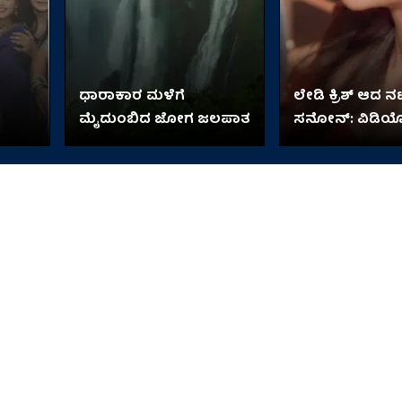
ಧಾರಾಕಾರ ಮಳೆಗೆ
ಲೇಡಿ ಕ್ರಿಶ್ ಆದ ನಟ
ಮೈದುಂಬಿದ ಜೋಗ ಜಲಪಾತ
ಸನೋನ್: ವಿಡಿ