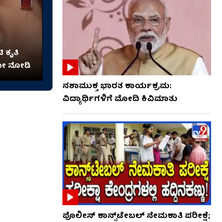
ಿ ಕೃತಿ
ಯೋ ನೋಡಿ
ನಶಾಮುಕ್ತ ಭಾರತ ಕಾರ್ಯಕ್ರಮ:
ವಿದ್ಯಾರ್ಥಿಗಳಿಗೆ ಮೋದಿ ಕಿವಿಮಾತು
ಪೊಲೀಸ್ ಕಾನ್ಸ್‌ಟೇಬಲ್ ನೇಮಕಾತಿ ಪರೀಕ್ಷೆ;