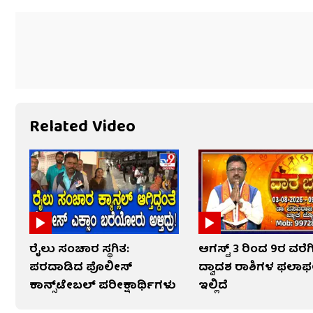
Related Video
ರೈಲು ಸಂಚಾರ ಸ್ಥಗಿತ:
ಆಗಸ್ಟ್ 3 ರಿಂದ 9ರ ವರೆಗ
ಪರದಾಡಿದ ಪೊಲೀಸ್
ದ್ವಾದಶ ರಾಶಿಗಳ ಫಲಾ
ಕಾನ್ಸ್‌ಟೇಬಲ್ ಪರೀಕ್ಷಾರ್ಥಿಗಳು
ಇಲ್ಲಿದೆ