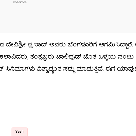
ಸಿದ ದೇವಿಶ್ರೀ ಪ್ರಸಾದ್ ಅವರು ಬೆಂಗಳೂರಿಗೆ ಆಗಮಿಸಿದ್ದಾರೆ.
ನ್ನಡದ ಕಲಾವಿದರು, ತಂತ್ರಜ್ಞರು ಟಾಲಿವುಡ್ ಜೊತೆ ಒಳ್ಳೆಯ ನಂಟು
ಸಿನಿಮಾಗಳು ವಿಶ್ವಾದ್ಯಂತ ಸದ್ದು ಮಾಡುತ್ತಿವೆ. ಈಗ ಯಾವ
Yash