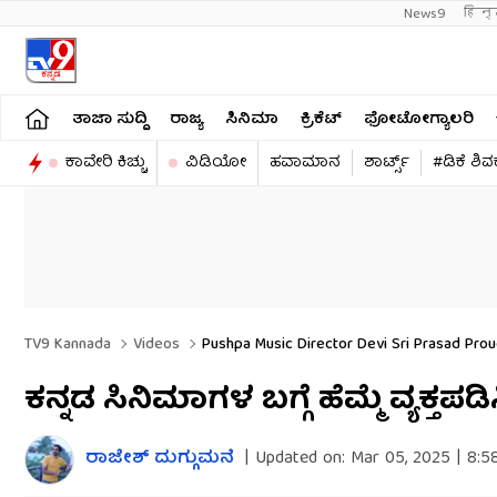
News9
हिन्
ತಾಜಾ ಸುದ್ದಿ
ರಾಜ್ಯ
ಸಿನಿಮಾ
ಕ್ರಿಕೆಟ್​
ಫೋಟೋಗ್ಯಾಲರಿ
ಕಾವೇರಿ ಕಿಚ್ಚು
ವಿಡಿಯೋ
ಹವಾಮಾನ
ಶಾರ್ಟ್ಸ್​
#ಡಿಕೆ ಶಿ
TV9 Kannada
Videos
Pushpa Music Director Devi Sri Prasad Pro
ಕನ್ನಡ ಸಿನಿಮಾಗಳ ಬಗ್ಗೆ ಹೆಮ್ಮೆ ವ್ಯಕ್ತಪ
ರಾಜೇಶ್ ದುಗ್ಗುಮನೆ
|
Updated on:
Mar 05, 2025 | 8:5