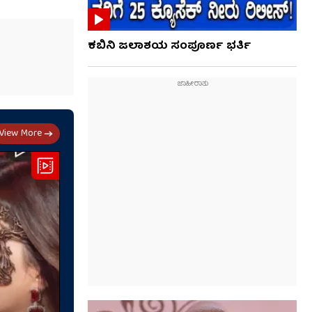
ಕಬಿನಿ ಜಲಾಶಯ ಸಂಪೂರ್ಣ ಭರ್ತಿ
View More