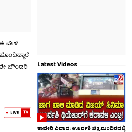
 ಈ ವೇಳೆ
 ಹೊಂದಿದ್ದಾರೆ
Latest Videos
ುದೇ ಬೌಂಡರಿ
TV
LIVE
ಕಾವೇರಿ ವಿವಾದ: ಊರ್ವಶಿ ಚಿತ್ರಮಂದಿರದಲ್ಲಿ