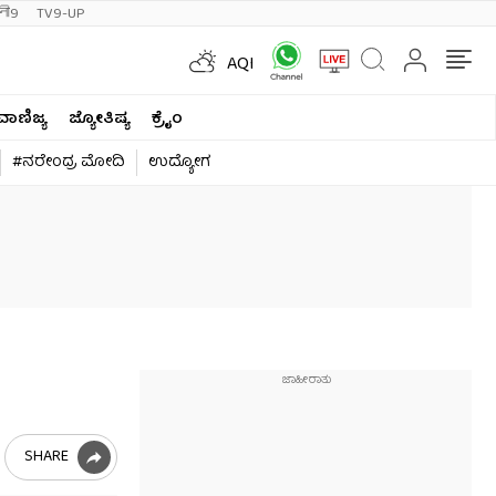
ी9
TV9-UP
AQI
ವಾಣಿಜ್ಯ
ಜ್ಯೋತಿಷ್ಯ
ಕ್ರೈಂ
#ನರೇಂದ್ರ ಮೋದಿ
ಉದ್ಯೋಗ
SHARE