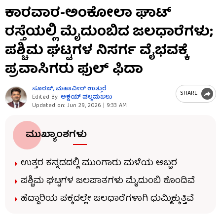
0
ಕಾರವಾರ-ಅಂಕೋಲಾ ಘಾಟ್
seconds
of
ರಸ್ತೆಯಲ್ಲಿ ಮೈದುಂಬಿದ ಜಲಧಾರೆಗಳು;
1
minute,
3
ಪಶ್ಚಿಮ ಘಟ್ಟಗಳ ನಿಸರ್ಗ ವೈಭವಕ್ಕೆ
seconds
ಪ್ರವಾಸಿಗರು ಫುಲ್ ಫಿದಾ
ಸೂರಜ್​, ಮಹಾವೀರ್​ ಉತ್ತುರೆ
SHARE
Edited By:
ಅಕ್ಷಯ್​ ಪಲ್ಲಮಜಲು​​
Updated on:
Jun 29, 2026 | 9:33 AM
ಮುಖ್ಯಾಂಶಗಳು
ಉತ್ತರ ಕನ್ನಡದಲ್ಲಿ ಮುಂಗಾರು ಮಳೆಯ ಅಬ್ಬರ
ಪಶ್ಚಿಮ ಘಟ್ಟಗಳ ಜಲಪಾತಗಳು ಮೈದುಂಬಿ ಕೊಂಡಿವೆ
ಹೆದ್ದಾರಿಯ ಪಕ್ಕದಲ್ಲೇ ಜಲಧಾರೆಗಳಾಗಿ ಧುಮ್ಮಿಕ್ಕುತ್ತಿವೆ