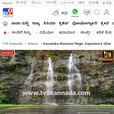
News9
हिन्दी 
తెలుగు 
मराठी
ગુજરાતી
বাংলা
ਪੰਜਾਬੀ
தமிழ்
AQI
ತಾಜಾ ಸುದ್ದಿ
ರಾಜ್ಯ
ಸಿನಿಮಾ
ಕ್ರಿಕೆಟ್​
ಫೋಟೋಗ್ಯಾಲರಿ
ಕ್ರೀಡೆ
ಕಾವೇರಿ ಕಿಚ್ಚು
ವಿಡಿಯೋ
ಹವಾಮಾನ
ಶಾರ್ಟ್ಸ್​
#ಡಿಕೆ ಶಿವಕ
TV9 Kannada
Videos
Karnataka Monsoon Magic: Experience Uttara 