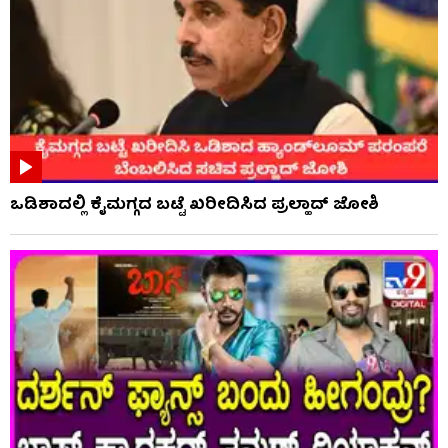
ಒಡಿಶಾದಲ್ಲಿ ಕೈಮಗ್ಗದ ಬಟ್ಟೆ ಖರೀದಿಸಿದ ಪ್ರಲ್ಹಾದ್ ಜೋಶಿ