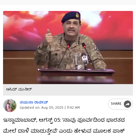
ಆಸಿಮ್ ಮುನೀರ್
ನಯನಾ ರಾಜೀವ್
SHARE
Updated on:
Aug 05, 2025 | 11:42 AM
ಇಸ್ಲಾಮಾಬಾದ್, ಆಗಸ್ಟ್​ 05: ‘ನಾವು ಪೂರ್ವದಿಂದ ಭಾರತದ
ಮೇಲೆ ದಾಳಿ ಮಾಡುತ್ತೇವೆ’ ಎಂದು ಹೇಳುವ ಮೂಲಕ ಪಾಕ್