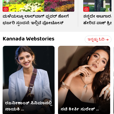
ಮಳೆಯಲ್ಲೂ ಲಾಲ್‌ಬಾಗ್ ಫ್ಲವರ್ ಶೋಗೆ
ತನ್ನದೇ ಆಟಗಾರನಿ
ಭರ್ಜರಿ ಸ್ಪಂದನೆ: ಇಲ್ಲಿವೆ ಫೋಟೋಸ್​
ಹೇರಿದ ಪಾಕ್ ಕ್ರಿ
Kannada Webstories
ಇನ್ನಷ್ಟು ಓದಿ
ರಜನೀಕಾಂತ್ ಸಿನಿಮಾನಲ್ಲಿ
ನಾಯಕಿ ...
ನಟಿ ಕೀರ್ತಿ ಸುರೇಶ್ ...