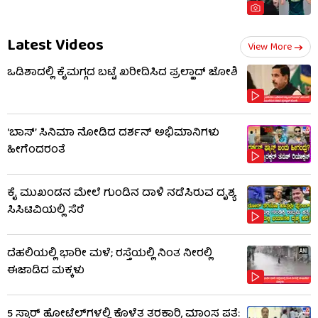
Latest Videos
View More
ಒಡಿಶಾದಲ್ಲಿ ಕೈಮಗ್ಗದ ಬಟ್ಟೆ ಖರೀದಿಸಿದ ಪ್ರಲ್ಹಾದ್ ಜೋಶಿ
‘ಬಾಸ್’ ಸಿನಿಮಾ ನೋಡಿದ ದರ್ಶನ್ ಅಭಿಮಾನಿಗಳು
ಹೀಗೆಂದರಂತೆ
ಕೈ ಮುಖಂಡನ ಮೇಲೆ ಗುಂಡಿನ ದಾಳಿ ನಡೆಸಿರುವ ದೃಶ್ಯ
ಸಿಸಿಟಿವಿಯಲ್ಲಿ ಸೆರೆ
ದೆಹಲಿಯಲ್ಲಿ ಭಾರೀ ಮಳೆ; ರಸ್ತೆಯಲ್ಲಿ ನಿಂತ ನೀರಲ್ಲಿ
ಈಜಾಡಿದ ಮಕ್ಕಳು
5 ಸ್ಟಾರ್ ಹೋಟೆಲ್​​ಗಳಲ್ಲಿ ಕೊಳೆತ ತರಕಾರಿ, ಮಾಂಸ ಪತ್ತೆ: