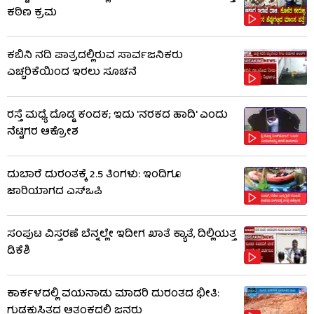
ಕಠಿಣ ಕ್ರಮ
ಕಬಿನಿ ನದಿ ಪಾತ್ರದಲ್ಲಿರುವ ಸಾರ್ವಜನಿಕರು
ಎಚ್ಚರಿಕೆಯಿಂದ ಇರಲು ಸೂಚನೆ
ರಸ್ತೆ ಮಧ್ಯೆ ದೊಡ್ಡ ಕಂದಕ; ಇದು 'ನರಕದ ಹಾದಿ' ಎಂದು
ನೆಟ್ಟಿಗರ ಆಕ್ರೋಶ
ದುಬಾರೆ ದುರಂತಕ್ಕೆ 2.5 ತಿಂಗಳು: ಇಂದಿಗೂ
ಜಾರಿಯಾಗದ ಎಸ್‌ಒಪಿ
ಸಂಪುಟ ವಿಸ್ತರಣೆ ಬೆನ್ನಲ್ಲೇ ಇದೀಗ ಖಾತೆ ಕ್ಯಾತೆ, ದಿಲ್ಲಿಯತ್ತ
ಡಿಕೆಶಿ
ಕಾರ್ಕಳದಲ್ಲಿ ವಯನಾಡು ಮಾದರಿ ದುರಂತದ ಭೀತಿ:
ಗುಡ್ಡಕುಸಿತದ ಆತಂಕದಲ್ಲಿ ಜನರು