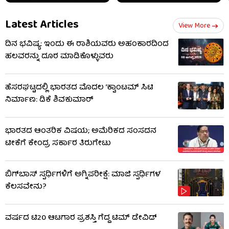
Latest Articles
View More
ದಿನ ಭವಿಷ್ಯ: ಇಂದು ಈ ರಾಶಿಯವರು ಅಹಂಕಾರದಿಂದ
ಹಲವರನ್ನು ದೂರ ಮಾಡಿಕೊಳ್ಳುವರು
ಹೆಸರಘಟ್ಟದಲ್ಲಿ ಭಾರತದ ಮೊದಲ ‘ಕ್ವಾಂಟಮ್ ಸಿಟಿ
ನಿರ್ಮಾಣ: ಡಿಕೆ ಶಿವಕುಮಾರ್
ಭಾರತದ ಆಂತರಿಕ ವಿಷಯ; ಅಮೆರಿಕದ ಸಂಸದನ
ಟೀಕೆಗೆ ಕೇಂದ್ರ ಸರ್ಕಾರ ತಿರುಗೇಟು
ಬಿಗ್​​ಬಾಸ್​ ಸ್ಪರ್ಧಿಗಳಿಗೆ ಅಗ್ನಿಪರೀಕ್ಷೆ: ಮಾಜಿ ​​ಸ್ಪರ್ಧಿಗಳ
ಕೆಲಸವೇನು?
ವರ್ಷದ ಟಿ20 ಆಟಗಾರ ಪ್ರಶಸ್ತಿ ಗೆದ್ದ ಟಿಮ್ ಡೇವಿಡ್