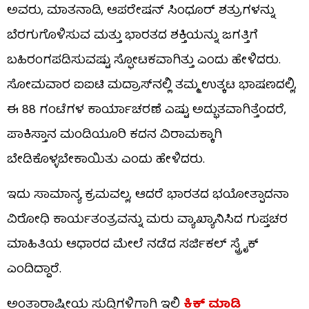
ಅವರು, ಮಾತನಾಡಿ, ಆಪರೇಷನ್ ಸಿಂಧೂರ್ ಶತ್ರುಗಳನ್ನು
ಬೆರಗುಗೊಳಿಸುವ ಮತ್ತು ಭಾರತದ ಶಕ್ತಿಯನ್ನು ಜಗತ್ತಿಗೆ
ಬಹಿರಂಗಪಡಿಸುವಷ್ಟು ಸ್ಫೋಟಕವಾಗಿತ್ತು ಎಂದು ಹೇಳಿದರು.
ಸೋಮವಾರ ಐಐಟಿ ಮದ್ರಾಸ್‌ನಲ್ಲಿ ತಮ್ಮ ಉತ್ಕಟ ಭಾಷಣದಲ್ಲಿ,
ಈ 88 ಗಂಟೆಗಳ ಕಾರ್ಯಾಚರಣೆ ಎಷ್ಟು ಅದ್ಭುತವಾಗಿತ್ತೆಂದರೆ,
ಪಾಕಿಸ್ತಾನ ಮಂಡಿಯೂರಿ ಕದನ ವಿರಾಮಕ್ಕಾಗಿ
ಬೇಡಿಕೊಳ್ಳಬೇಕಾಯಿತು ಎಂದು ಹೇಳಿದರು.
ಇದು ಸಾಮಾನ್ಯ ಕ್ರಮವಲ್ಲ, ಆದರೆ ಭಾರತದ ಭಯೋತ್ಪಾದನಾ
ವಿರೋಧಿ ಕಾರ್ಯತಂತ್ರವನ್ನು ಮರು ವ್ಯಾಖ್ಯಾನಿಸಿದ ಗುಪ್ತಚರ
ಮಾಹಿತಿಯ ಆಧಾರದ ಮೇಲೆ ನಡೆದ ಸರ್ಜಿಕಲ್ ಸ್ಟ್ರೈಕ್
ಎಂದಿದ್ದಾರೆ.
ಅಂತಾರಾಷ್ಟ್ರೀಯ ಸುದ್ದಿಗಳಿಗಾಗಿ ಇಲ್ಲಿ
ಕ್ಲಿಕ್ ಮಾಡಿ