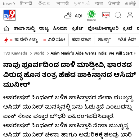
News9
हिन्दी 
తెలుగు 
मराठी
ગુજરાતી
বাংলা
ਪੰਜਾਬੀ
தமிழ்
AQI
ತಾಜಾ ಸುದ್ದಿ
ರಾಜ್ಯ
ಸಿನಿಮಾ
ಕ್ರಿಕೆಟ್​
ಫೋಟೋಗ್ಯಾಲರಿ
ಕ್ರೀಡೆ
ಕಾವೇರಿ ಕಿಚ್ಚು
ವಿಡಿಯೋ
ಹವಾಮಾನ
ಶಾರ್ಟ್ಸ್​
#ಡಿಕೆ ಶಿವಕ
TV9 Kannada
World
Asim Munir’s Aide Warns India: We Will Start F
ನಾವು ಪೂರ್ವದಿಂದ ದಾಳಿ ಮಾಡ್ತೀವಿ, ಭಾರತದ
ವಿರುದ್ಧ ಹೊಸ ತಂತ್ರ ಹೆಣೆದ ಪಾಕಿಸ್ತಾನದ ಆಸಿಮ್
ಮುನೀರ್
ಆಪರೇಷನ್ ಸಿಂಧೂರ್ ಬಳಿಕ ಪಾಕಿಸ್ತಾನದ ಸೇನಾ ಮುಖ್ಯಸ್ಥ
ಆಸಿಮ್ ಮುನೀರ್ ಮನಸ್ಸಿನಲ್ಲಿ ಏನು ಓಡುತ್ತಿದೆ ಎಂಬುದನ್ನು
ಪಾಕ್ ಸೇನಾ ವಕ್ತಾರ ಚೌಧರಿ ಬಹಿರಂಗಪಡಿಸಿದ್ದಾರೆ.
ಆಪರೇಷನ್ ಸಿಂಧೂರ್ ಬಳಿಕ ಪಾಕಿಸ್ತಾನಿ ಸೇನಾ ಮುಖ್ಯಸ್ಥ
ಆಸಿಮ್ ಮುನೀರ್ ಚೀನಾ ಹಾಗೂ ಅಮೆರಿಕಕ್ಕೆ ಹಲವು ಬಾರಿ