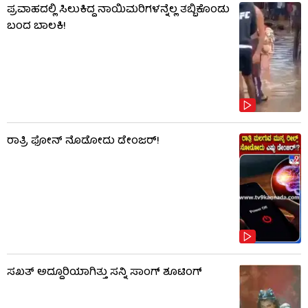
ಪ್ರವಾಹದಲ್ಲಿ ಸಿಲುಕಿದ್ದ ನಾಯಿಮರಿಗಳನ್ನೆಲ್ಲ ತಬ್ಬಿಕೊಂಡು
ಬಂದ ಬಾಲಕಿ!
ರಾತ್ರಿ ಫೋನ್​​ ನೊಡೋದು ಡೇಂಜರ್!
ಸಖತ್ ಅದ್ದೂರಿಯಾಗಿತ್ತು ಸನ್ನಿ ಸಾಂಗ್ ಶೂಟಿಂಗ್