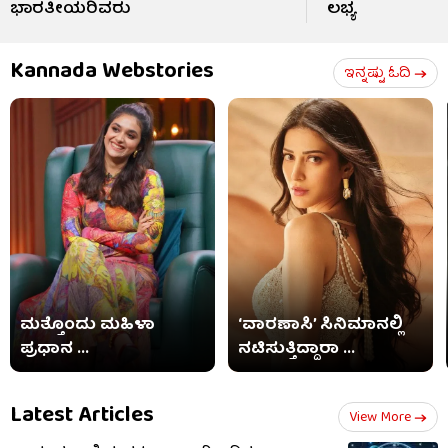
ಭಾರತೀಯರಿವರು
ಲಭ್ಯ
Kannada Webstories
ಇನ್ನಷ್ಟು ಓದಿ
ಮತ್ತೊಂದು ಮಹಿಳಾ
‘ವಾರಣಾಸಿ’ ಸಿನಿಮಾನಲ್ಲಿ
ಪ್ರಧಾನ ...
ನಟಿಸುತ್ತಿದ್ದಾರಾ ...
Latest Articles
View More