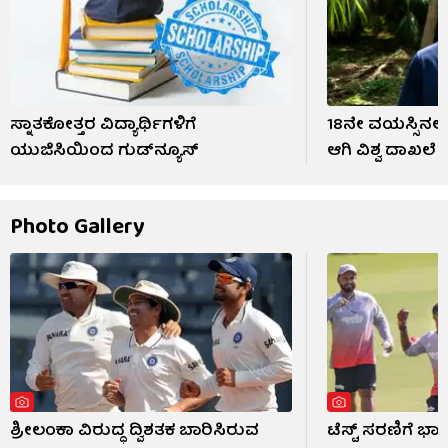
ಸ್ನಾತಕೋತ್ತರ ವಿದ್ಯಾರ್ಥಿಗಳಿಗೆ
18ನೇ ವಯಸ್ಸಿನಲ್ಲ
ಯುಜಿಸಿಯಿಂದ ಗುಡ್​​ನ್ಯೂಸ್​
ಆಗಿ ವಿಶ್ವ ದಾಖಲ
Photo Gallery
ಶ್ರೀಲಂಕಾ ವಿರುದ್ಧ ದ್ವಿಶತಕ ಬಾರಿಸಿರುವ
ಟೆಸ್ಟ್ ಸರಣಿಗೆ ಭಾ