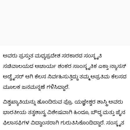
ಅವರು ಪ್ರಸ್ತುತ ಮಧ್ಯಪ್ರದೇಶ ಸರಕಾರದ ಸಂಸ್ಕೃತಿ
ಸಚಿವಾಲಯದ ಆಚಾರ್ಯ ಶಂಕರ ಸಾಂಸ್ಕೃತಿಕ ಏಕ್ತಾ ನ್ಯಾಸಸ್
ಅಡ್ವೈಸರ್ ಆಗಿ ಕೆಲಸ ನಿರ್ವಹಿಸುತ್ತಿದ್ದು ತಮ್ಮ ಅಪ್ರತಿಮ ಕೆಲಸದ
ಮೂಲಕ ಜನಮನ್ನಣೆ ಗಳಿಸಿದ್ದಾರೆ.
ವಿಶ್ವಖ್ಯಾತಿಯನ್ನು ಹೊಂದಿರುವ ಪ್ರೊ. ಯಜ್ಞೇಶ್ವರ ಶಾಸ್ತ್ರಿ ಅವರು
ಭಾರತೀಯ ತತ್ವಶಾಸ್ತ್ರ, ವಿಶೇಷವಾಗಿ ಹಿಂದೂ, ಬೌದ್ಧ ಮತ್ತು ಜೈನ
ಫಿಲಾಸಫಿಗಳ ವಿದ್ವಾಂಸರಾಗಿ ಗುರುತಿಸಿಕೊಂಡಿದ್ದಾರೆ. ಸಂಸ್ಕೃತ