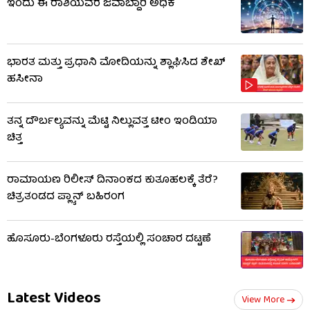
ಇಂದು ಈ ರಾಶಿಯವರ ಜವಾಬ್ದಾರಿ ಅಧಿಕ
ಭಾರತ ಮತ್ತು ಪ್ರಧಾನಿ ಮೋದಿಯನ್ನು ಶ್ಲಾಘಿಸಿದ ಶೇಖ್
ಹಸೀನಾ
ತನ್ನ ದೌರ್ಬಲ್ಯವನ್ನು ಮೆಟ್ಟಿ ನಿಲ್ಲುವತ್ತ ಟೀಂ ಇಂಡಿಯಾ
ಚಿತ್ತ
ರಾಮಾಯಣ ರಿಲೀಸ್ ದಿನಾಂಕದ ಕುತೂಹಲಕ್ಕೆ ತೆರೆ?
ಚಿತ್ರತಂಡದ ಪ್ಲ್ಯಾನ್ ಬಹಿರಂಗ
ಹೊಸೂರು-ಬೆಂಗಳೂರು ರಸ್ತೆಯಲ್ಲಿ ಸಂಚಾರ ದಟ್ಟಣೆ
Latest Videos
View More