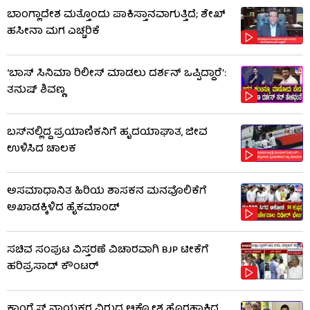
ಬಾಂಗ್ಲಾದೇಶ ಮತ್ತೊಂದು ಪಾಕಿಸ್ತಾನವಾಗುತ್ತಿದೆ; ಶೇಖ್
ಹಸೀನಾ ಮಗ ಎಚ್ಚರಿಕೆ
‘ಬಾಸ್ ಸಿನಿಮಾ ರಿಲೀಸ್ ಮಾಡಲು ದರ್ಶನ್ ಒಪ್ಪಿದ್ದಾರೆ’:
ತನುಷ್ ಶಿವಣ್ಣ
ಬಸ್‌ನಲ್ಲಿದ್ದ ಪ್ರಯಾಣಿಕನಿಗೆ ಹೃದಯಾಘಾತ, ಜೀವ
ಉಳಿಸಿದ ಚಾಲಕ
ಅಸಮಾಧಾನಿತ ಹಿರಿಯ ಶಾಸಕನ ಮನವೊಲಿಕೆಗೆ
ಅಖಾಡಕ್ಕಿಳಿದ ಹೈಕಮಾಂಡ್
ಸಚಿವ ಸಂಪುಟ ವಿಸ್ತರಣೆ ವಿಚಾರವಾಗಿ BJP ಟೀಕೆಗೆ
ಹರಿಪ್ರಸಾದ್ ಕೌಂಟರ್​​
ಕಾಂಗ್ರೆಸ್ ನಾಯಕರ ವಿರುದ್ಧ ಆಕ್ರೋಶ ಹೊರಹಾಕಿದ