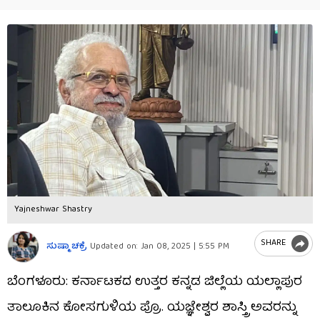
Yajneshwar Shastry
SHARE
ಸುಷ್ಮಾ ಚಕ್ರೆ
Updated on:
Jan 08, 2025 | 5:55 PM
ಬೆಂಗಳೂರು: ಕರ್ನಾಟಕದ ಉತ್ತರ ಕನ್ನಡ ಜಿಲ್ಲೆಯ ಯಲ್ಲಾಪುರ
ತಾಲೂಕಿನ ಕೋಸಗುಳಿಯ ಪ್ರೊ. ಯಜ್ಞೇಶ್ವರ ಶಾಸ್ತ್ರಿ ಅವರನ್ನು