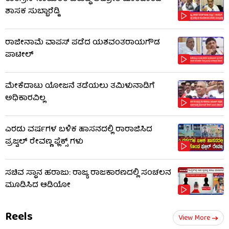
ಶಾಸಕ ಸುಬ್ಬಾರೆಡ್ಡಿ
ರಾಜೀನಾಮೆ ವಾಪಸ್ ಪಡೆದ ಯಶವಂತರಾಯಗೌಡ
ಪಾಟೀಲ್
ಮೇಕೆದಾಟು ಯೋಜನೆ ತಡೆಯಲು ತಮಿಳುನಾಡಿಗೆ
ಅಧಿಕಾರವಿಲ್ಲ
ಎರಡು ವರ್ಷಗಳ ಬಳಿಕ ಹಾಸನದಲ್ಲಿ ರಾರಾಜಿಸಿದ
ಪ್ರಜ್ವಲ್ ರೇವಣ್ಣ ಫ್ಲೆಕ್ಸ್ ಗಳು
ಸಚಿವ ಸ್ಥಾನ ಹರಾಜು: ರಾಜ್ಯ ರಾಜಕಾರಣದಲ್ಲಿ ಸಂಚಲನ
ಮೂಡಿಸಿದ ಆಡಿಯೋ
Reels
View More