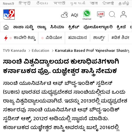
News9
हिन्दी 
తెలుగు 
मराठी
ગુજરાતી
বাংলা
ਪੰਜਾਬੀ
தமிழ்
AQI
ತಾಜಾ ಸುದ್ದಿ
ರಾಜ್ಯ
ಸಿನಿಮಾ
ಕ್ರಿಕೆಟ್​
ಫೋಟೋಗ್ಯಾಲರಿ
ಕ್ರೀಡೆ
ಕಾವೇರಿ ಕಿಚ್ಚು
ವಿಡಿಯೋ
ಹವಾಮಾನ
ಶಾರ್ಟ್ಸ್​
#ಡಿಕೆ ಶಿವಕ
TV9 Kannada
Education
Karnataka Based Prof Yajneshwar Shastry A
ಸಾಂಚಿ ವಿಶ್ವವಿದ್ಯಾಲಯದ ಕುಲಾಧಿಪತಿಗಳಾಗಿ
ಕರ್ನಾಟಕದ ಪ್ರೊ. ಯಜ್ಞೇಶ್ವರ ಶಾಸ್ತ್ರಿ ನೇಮಕ
ಸಾಂಚಿ ಯೂನಿವರ್ಸಿಟಿ ಆಫ್ ಬೌದ್ಧ-ಇಂಡಿಕ್ ಸ್ಟಡೀಸ್
(SUBIS) ಭಾರತದ ಮಧ್ಯಪ್ರದೇಶದ ಸಾಂಚಿಯಲ್ಲಿರುವ ಒಂದು
ರಾಜ್ಯ ವಿಶ್ವವಿದ್ಯಾಲಯವಾಗಿದೆ. ಇದನ್ನು 2013ರಲ್ಲಿ ಮಧ್ಯಪ್ರದೇಶ
ಸರ್ಕಾರವು ಸಾಂಚಿ ಯೂನಿವರ್ಸಿಟಿ ಆಫ್ ಬೌದ್ಧ-ಇಂಡಿಕ್
ಸ್ಟಡೀಸ್ ಆಕ್ಟ್, 2012ರ ಅಡಿಯಲ್ಲಿ ಸ್ಥಾಪನೆ ಮಾಡಿತು.
ಕರ್ನಾಟಕದ ಯಜ್ಞೇಶ್ವರ ಶಾಸ್ತ್ರಿ ಅವರನ್ನು ಜುಲೈ 2016ರಲ್ಲಿ