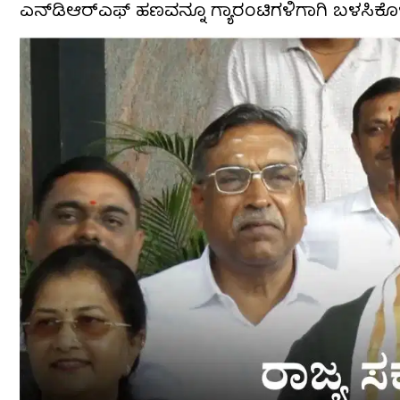
ಎನ್‌ಡಿಆರ್‌ಎಫ್ ಹಣವನ್ನೂ ಗ್ಯಾರಂಟಿಗಳಿಗಾಗಿ ಬಳಸಿಕೊಳ್