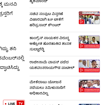
ಹೈಕಮಾಂಡ್
್ಕೆ ಮನವಿ
್ತರಿಗೆ
ಸಚಿವ ಸಂಪುಟ ವಿಸ್ತರಣೆ
ವಿಚಾರವಾಗಿ BJP ಟೀಕೆಗೆ
ಹರಿಪ್ರಸಾದ್ ಕೌಂಟರ್​​
ಕಾಂಗ್ರೆಸ್ ನಾಯಕರ ವಿರುದ್ಧ
ಆಕ್ರೋಶ ಹೊರಹಾಕಿದ ಶಾಸಕ
್ದು, ಶನಿ
ಸುಬ್ಬಾರೆಡ್ಡಿ
ವೆಂಬರ್​ನಲ್ಲಿ
ರಾಜೀನಾಮೆ ವಾಪಸ್ ಪಡೆದ
ಾಟಿಸಿದ್ದು
ಯಶವಂತರಾಯಗೌಡ ಪಾಟೀಲ್
ಮೇಕೆದಾಟು ಯೋಜನೆ
ತಡೆಯಲು ತಮಿಳುನಾಡಿಗೆ
ಅಧಿಕಾರವಿಲ್ಲ
TV
LIVE