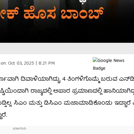
on:
Oct 03, 2025 | 8:21 PM
ರ್ಣವಾಗಿ ದಿವಾಳಿಯಾಗಿದ್ದು, 4 ತಿಂಗಳಿಗೊಮ್ಮೆ ಬರುವ ಎನ್‌ಡ
ೃಷ್ಟಿಯಿಂದಾಗಿ ರಾಜ್ಯದಲ್ಲಿ ಅಪಾರ ಪ್ರಮಾಣದಲ್ಲಿ ಹಾನಿಯಾಗಿದ್
ಕೊಡ್ತಿಲ್ಲ. ಸಿಎಂ ಮತ್ತು ಡಿಸಿಎಂ ಮಜಾಮಾಡಿಕೊಂಡು ಇದ್ದಾರೆ 
ರೆ.