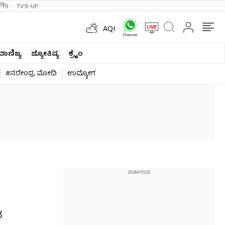
ी9
TV9-UP
AQI
ವಾಣಿಜ್ಯ
ಜ್ಯೋತಿಷ್ಯ
ಕ್ರೈಂ
#ನರೇಂದ್ರ ಮೋದಿ
ಉದ್ಯೋಗ
ವ