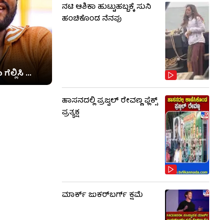
ನಟಿ ಆಶಿಕಾ ಹುಟ್ಟುಹಬ್ಬಕ್ಕೆ ಸುನಿ
ಹಂಚಿಕೊಂಡ ನೆನಪು
ಲ್ಲಿಸಿ ...
ಹಾಸನದಲ್ಲಿ ಪ್ರಜ್ವಲ್ ರೇವಣ್ಣ ಫ್ಲೆಕ್ಸ್
ಪ್ರತ್ಯಕ್ಷ
ಮಾರ್ಕ್ ಜುಕರ್‌ಬರ್ಗ್ ಕ್ಷಮೆ