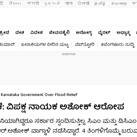
दी 
తెలుగు 
मराठी
ગુજરાતી
বাংলা
ਪੰਜਾਬੀ
தமிழ்
മലയാളം
मन
ಕ್ರೀಡೆ
ದೇಶ
ವಿದೇಶ
ಜೀವನಶೈಲಿ
ಆರೋಗ್ಯ
ವೈರಲ್​
ಅಧ್ಯಾತ್ಮ
ವಕುಮಾರ್​
ಜಲಾಶಯಗಳ ನೀರಿನ ಮಟ್ಟ
ವೆಬ್​ಸ್ಟೋರಿ
#ಬೆಂಗಳೂರು ಸುದ್ದಿ
 Karnataka Government Over Flood Relief
ಕೆ: ವಿಪಕ್ಷ ನಾಯಕ ಅಶೋಕ್​ ಆರೋಪ
ಿಯಾಗಿದ್ದರೂ ಸರ್ಕಾರ ಸ್ಪಂದಿಸುತ್ತಿಲ್ಲ. ಸಿಎಂ ಮತ್ತು ಡಿಸಿಎಂ
ಶೋಕ್​ ವಾಗ್ದಾಳಿ ನಡೆಸಿದ್ದಾರೆ. 4 ತಿಂಗಳಿಗೊಮ್ಮೆ ಬರು