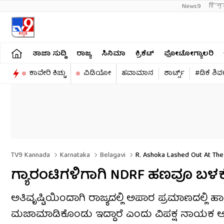
News9
हिन्
ತಾಜಾ ಸುದ್ದಿ
ರಾಜ್ಯ
ಸಿನಿಮಾ
ಕ್ರಿಕೆಟ್​
ಫೋಟೋಗ್ಯಾಲರಿ
ಕಾವೇರಿ ಕಿಚ್ಚು
ವಿಡಿಯೋ
ಹವಾಮಾನ
ಶಾರ್ಟ್ಸ್​
#ಡಿಕೆ ಶಿ
TV9 Kannada
Karnataka
Belagavi
R. Ashoka Lashed Out At The
ಗ್ಯಾರಂಟಿಗಳಿಗಾಗಿ NDRF ಹಣವೂ ಬಳ
ಅತಿವೃಷ್ಟಿಯಿಂದಾಗಿ ರಾಜ್ಯದಲ್ಲಿ ಅಪಾರ ಪ್ರಮಾಣದಲ್ಲಿ ಹಾನ
ಮಜಾಮಾಡಿಕೊಂಡು ಇದ್ದಾರೆ ಎಂದು ವಿಪಕ್ಷ ನಾಯಕ ಆರ್​.ಅ