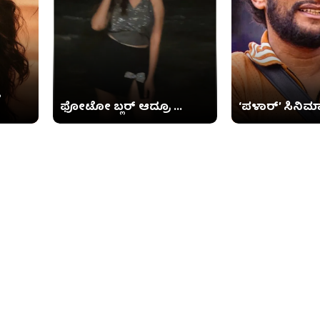
ಫೋಟೋ ಬ್ಲರ್ ಆದ್ರೂ ...
‘ಪಳಾರ್’ ಸಿನಿಮಾ ಗೆ