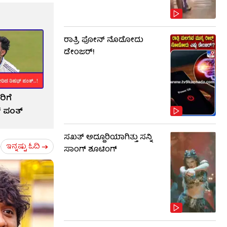
ರಾತ್ರಿ ಫೋನ್​​ ನೊಡೋದು
ಡೇಂಜರ್!
ರಿಗೆ
್ ಪಂತ್
ಸಖತ್ ಅದ್ದೂರಿಯಾಗಿತ್ತು ಸನ್ನಿ
ಇನ್ನಷ್ಟು ಓದಿ
ಸಾಂಗ್ ಶೂಟಿಂಗ್