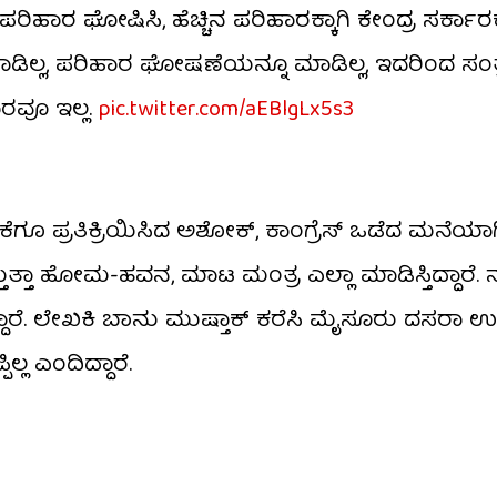
ಪರಿಹಾರ ಘೋಷಿಸಿ, ಹೆಚ್ಚಿನ ಪರಿಹಾರಕ್ಕಾಗಿ ಕೇಂದ್ರ ಸರ್ಕಾರಕ
ಿಲ್ಲ, ಪರಿಹಾರ ಘೋಷಣೆಯನ್ನೂ ಮಾಡಿಲ್ಲ, ಇದರಿಂದ ಸಂತ್ರಸ
ಹಾರವೂ ಇಲ್ಲ.
pic.twitter.com/aEBlgLx5s3
 ಪ್ರತಿಕ್ರಿಯಿಸಿದ ಅಶೋಕ್​, ಕಾಂಗ್ರೆಸ್ ಒಡೆದ ಮನೆಯಾಗಿದ
್ತುತ್ತಾ ಹೋಮ-ಹವನ, ಮಾಟ ಮಂತ್ರ ಎಲ್ಲಾ ಮಾಡಿಸ್ತಿದ್ದಾರೆ. ನ
್ದಾರೆ. ಲೇಖಕಿ ಬಾನು ಮುಷ್ತಾಕ್ ಕರೆಸಿ ಮೈಸೂರು ದಸರಾ ಉದ್ಘ
ಲ ಎಂದಿದ್ದಾರೆ.