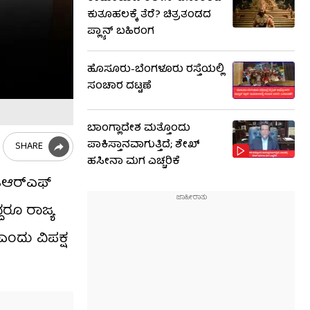
ಕುತೂಹಲಕ್ಕೆ ತೆರೆ? ಚಿತ್ರತಂಡದ
ಪ್ಲ್ಯಾನ್ ಬಹಿರಂಗ
ಹೊಸೂರು-ಬೆಂಗಳೂರು ರಸ್ತೆಯಲ್ಲಿ
ಸಂಚಾರ ದಟ್ಟಣೆ
ಬಾಂಗ್ಲಾದೇಶ ಮತ್ತೊಂದು
ಪಾಕಿಸ್ತಾನವಾಗುತ್ತಿದೆ; ಶೇಖ್
SHARE
ಹಸೀನಾ ಮಗ ಎಚ್ಚರಿಕೆ
ಿಆರ್‌ಎಫ್
ದರೂ ರಾಜ್ಯ
ಎಂದು ವಿಪಕ್ಷ