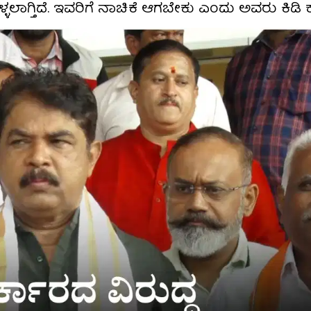
ಳಲಾಗ್ತಿದೆ. ಇವರಿಗೆ ನಾಚಿಕೆ ಆಗಬೇಕು ಎಂದು ಅವರು ಕಿಡಿ ಕಾರ