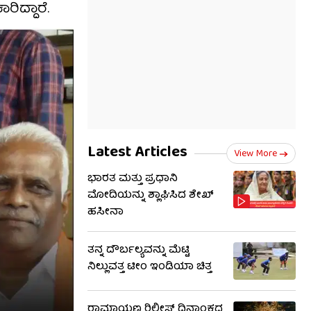
ಿದ್ದಾರೆ.
Latest Articles
View More
ಭಾರತ ಮತ್ತು ಪ್ರಧಾನಿ
ಮೋದಿಯನ್ನು ಶ್ಲಾಘಿಸಿದ ಶೇಖ್
ಹಸೀನಾ
ತನ್ನ ದೌರ್ಬಲ್ಯವನ್ನು ಮೆಟ್ಟಿ
ನಿಲ್ಲುವತ್ತ ಟೀಂ ಇಂಡಿಯಾ ಚಿತ್ತ
ರಾಮಾಯಣ ರಿಲೀಸ್ ದಿನಾಂಕದ