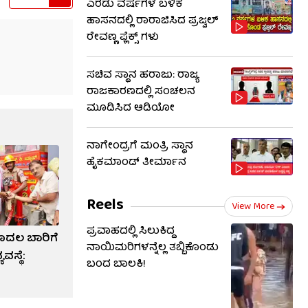
ಎರಡು ವರ್ಷಗಳ ಬಳಿಕ
ಹಾಸನದಲ್ಲಿ ರಾರಾಜಿಸಿದ ಪ್ರಜ್ವಲ್
ರೇವಣ್ಣ ಫ್ಲೆಕ್ಸ್ ಗಳು
ಸಚಿವ ಸ್ಥಾನ ಹರಾಜು: ರಾಜ್ಯ
ರಾಜಕಾರಣದಲ್ಲಿ ಸಂಚಲನ
ಮೂಡಿಸಿದ ಆಡಿಯೋ
ನಾಗೇಂದ್ರಗೆ ಮಂತ್ರಿ ಸ್ಥಾನ
ಹೈಕಮಾಂಡ್ ತೀರ್ಮಾನ
Reels
View More
ಪ್ರವಾಹದಲ್ಲಿ ಸಿಲುಕಿದ್ದ
ಮೊದಲ ಬಾರಿಗೆ
ನಾಯಿಮರಿಗಳನ್ನೆಲ್ಲ ತಬ್ಬಿಕೊಂಡು
ವಸ್ಥೆ:
ಬಂದ ಬಾಲಕಿ!