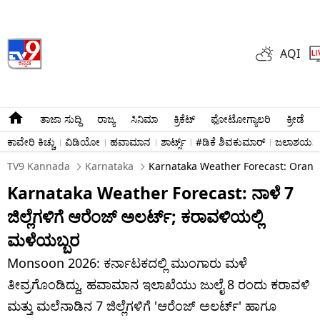
AQI
ತಾಜಾ ಸುದ್ದಿ
ರಾಜ್ಯ
ಸಿನಿಮಾ
ಕ್ರಿಕೆಟ್​
ಫೋಟೋಗ್ಯಾಲರಿ
ಕ್ರೀಡೆ
ಕಾವೇರಿ ಕಿಚ್ಚು
ವಿಡಿಯೋ
ಹವಾಮಾನ
ಶಾರ್ಟ್ಸ್​
#ಡಿಕೆ ಶಿವಕುಮಾರ್​
ಜಲಾಶಯಗಳ 
TV9 Kannada
Karnataka
Karnataka Weather Forecast: Orange 
Karnataka Weather Forecast: ನಾಳೆ 7
ಜಿಲ್ಲೆಗಳಿಗೆ ಆರೆಂಜ್​​ ಅಲರ್ಟ್; ಕರಾವಳಿಯಲ್ಲಿ
ಮಳೆಯಬ್ಬರ
Monsoon 2026: ಕರ್ನಾಟಕದಲ್ಲಿ ಮುಂಗಾರು ಮಳೆ
ತೀವ್ರಗೊಂಡಿದ್ದು, ಹವಾಮಾನ ಇಲಾಖೆಯು ಜುಲೈ 8 ರಂದು ಕರಾವಳಿ
ಮತ್ತು ಮಲೆನಾಡಿನ 7 ಜಿಲ್ಲೆಗಳಿಗೆ 'ಆರೆಂಜ್ ಅಲರ್ಟ್' ಹಾಗೂ