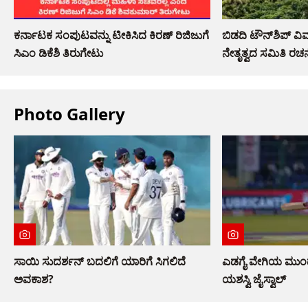
ಕರ್ನಾಟಕ ಸಂಪುಟವನ್ನು ಟೀಕಿಸಿದ ಕಿರಣ್ ರಿಜಿಜುಗೆ
ಬಿಡದಿ ಟೌನ್‌ಶಿಪ್‌ ವ
ಸಿಎಂ ಡಿಕೆಶಿ ತಿರುಗೇಟು
ನೇತೃತ್ವದ ಸಮಿತಿ ರಚನ
Photo Gallery
ಸಾಯಿ ಸುದರ್ಶನ್ ಬದಲಿಗೆ ಯಾರಿಗೆ ಸಿಗಲಿದೆ
ಎಡಗೈ ವೇಗಿಯ ಮುಂದೆ ಮ
ಅವಕಾಶ?
ಯಶಸ್ವಿ ಜೈಸ್ವಾಲ್