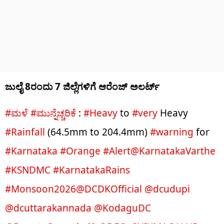
ಜುಲೈ 8ರಂದು 7 ಜಿಲ್ಲೆಗಳಿಗೆ ಆರೆಂಜ್​​ ಅಲರ್ಟ್
#ಮಳೆ
#ಮುನ್ನೆಚ್ಚರಿಕೆ
:
#Heavy
to
#very
Heavy
#Rainfall
(64.5mm to 204.4mm)
#warning
for
#Karnataka
#Orange
#Alert
@KarnatakaVarthe
#KSNDMC
#KarnatakaRains
#Monsoon2026
@DCDKOfficial
@dcudupi
@dcuttarakannada
@KodaguDC