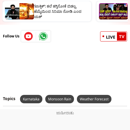
‘ಟಾಕ್ಸಿಕ್’: ತಲೆ ತಗ್ಗಿಸೋಕೆ ಬಿಡಲ್ಲ,
ಯ
ಹೆಮ್ಮೆಯಿಂದ ಸಿನಿಮಾ ನೋಡಿ ಎಂದ
ಸ
ಯಶ್
ಎ
TV
Follow Us
LIVE
Topics
Karnataka
Monsoon Rain
Weather Forecast