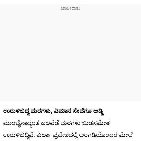
ಉರುಳಿಬಿದ್ದ ಮರಗಳು, ವಿಮಾನ ಸೇವೆಗೂ ಅಡ್ಡಿ
ಮುಂಬೈನಾದ್ಯಂತ ಹಲವೆಡೆ ಮರಗಳು ಬುಡಸಮೇತ
ಉರುಳಿಬಿದ್ದಿವೆ. ಕುರ್ಲಾ ಪ್ರದೇಶದಲ್ಲಿ ಅಂಗಡಿಯೊಂದರ ಮೇಲೆ