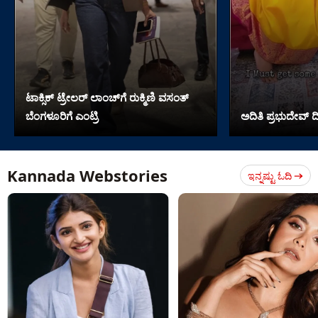
ಟಾಕ್ಸಿಕ್ ಟ್ರೇಲರ್ ಲಾಂಚ್​​​ಗೆ ರುಕ್ಮಿಣಿ ವಸಂತ್
ಬೆಂಗಳೂರಿಗೆ ಎಂಟ್ರಿ
ಅದಿತಿ ಪ್ರಭುದೇವ್ ದ
Kannada Webstories
ಇನ್ನಷ್ಟು ಓದಿ