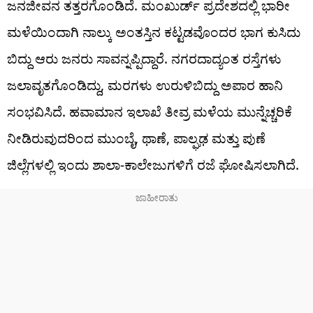
ಜನಜೀವನ ತತ್ತರಗೊಂಡಿದೆ. ಮಂಖುರ್ಡ್ ಪ್ರದೇಶದಲ್ಲಿ ಭಾರೀ
ಮಳೆಯಿಂದಾಗಿ ನಾಲ್ಕು ಅಂತಸ್ತಿನ ಕಟ್ಟಡವೊಂದರ ಭಾಗ ಕುಸಿದು
ಬಿದ್ದು ಆರು ಜನರು ಸಾವನ್ನಪ್ಪಿದ್ದಾರೆ. ನಗರದಾದ್ಯಂತ ರಸ್ತೆಗಳು
ಜಲಾವೃತಗೊಂಡಿದ್ದು, ಮರಗಳು ಉರುಳಿಬಿದ್ದು ಅಪಾರ ಹಾನಿ
ಸಂಭವಿಸಿದೆ. ಹವಾಮಾನ ಇಲಾಖೆ ತೀವ್ರ ಮಳೆಯ ಮುನ್ನೆಚ್ಚರಿಕೆ
ನೀಡಿರುವುದರಿಂದ ಮುಂಬೈ, ಥಾಣೆ, ಪಾಲ್ಘಢ ಮತ್ತು ಪುಣೆ
ಜಿಲ್ಲೆಗಳಲ್ಲಿ ಇಂದು ಶಾಲಾ-ಕಾಲೇಜುಗಳಿಗೆ ರಜೆ ಘೋಷಿಸಲಾಗಿದೆ.