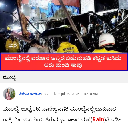
ಮುಂಬೈ
ನಯನಾ ರಾಜೀವ್
Updated on:
Jul 06, 2026 | 10:10 AM
ಮುಂಬೈ, ಜುಲೈ 06: ವಾಣಿಜ್ಯ ನಗರಿ ಮುಂಬೈನಲ್ಲಿ ಭಾನುವಾರ
ರಾತ್ರಿಯಿಂದ ಸುರಿಯುತ್ತಿರುವ ಧಾರಾಕಾರ ಮಳೆ(
Rain
)ಗೆ ಇಡೀ