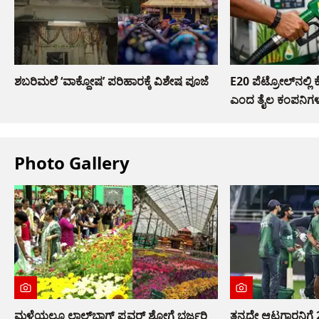
ಶಬರಿಮಲೆ ‘ವಾಕ್ದೋಷ’ ಪರಿಹಾರಕ್ಕೆ ವಿಶೇಷ ಪೂಜೆ
E20 ಪೆಟ್ರೋಲ್‌ನಲ್ಲಿ 
ಎಂದ ತೈಲ ಕಂಪನಿಗ
Photo Gallery
ಮಳೆಯಲ್ಲೂ ಲಾಲ್‌ಬಾಗ್ ಫ್ಲವರ್ ಶೋಗೆ ಭರ್ಜರಿ
ತನ್ನದೇ ಆಟಗಾರನಿಗೆ