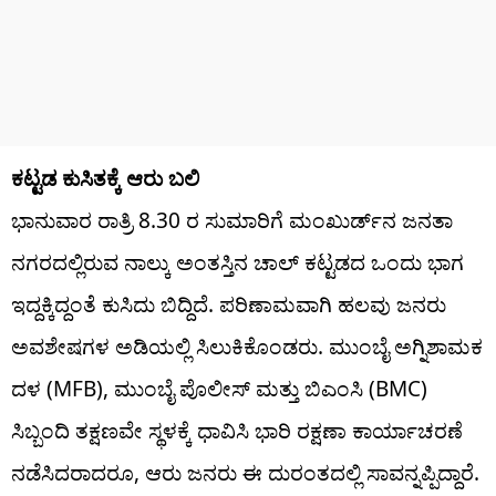
ಕಟ್ಟಡ ಕುಸಿತಕ್ಕೆ ಆರು ಬಲಿ
ಭಾನುವಾರ ರಾತ್ರಿ 8.30 ರ ಸುಮಾರಿಗೆ ಮಂಖುರ್ಡ್‌ನ ಜನತಾ
ನಗರದಲ್ಲಿರುವ ನಾಲ್ಕು ಅಂತಸ್ತಿನ ಚಾಲ್ ಕಟ್ಟಡದ ಒಂದು ಭಾಗ
ಇದ್ದಕ್ಕಿದ್ದಂತೆ ಕುಸಿದು ಬಿದ್ದಿದೆ. ಪರಿಣಾಮವಾಗಿ ಹಲವು ಜನರು
ಅವಶೇಷಗಳ ಅಡಿಯಲ್ಲಿ ಸಿಲುಕಿಕೊಂಡರು. ಮುಂಬೈ ಅಗ್ನಿಶಾಮಕ
ದಳ (MFB), ಮುಂಬೈ ಪೊಲೀಸ್ ಮತ್ತು ಬಿಎಂಸಿ (BMC)
ಸಿಬ್ಬಂದಿ ತಕ್ಷಣವೇ ಸ್ಥಳಕ್ಕೆ ಧಾವಿಸಿ ಭಾರಿ ರಕ್ಷಣಾ ಕಾರ್ಯಾಚರಣೆ
ನಡೆಸಿದರಾದರೂ, ಆರು ಜನರು ಈ ದುರಂತದಲ್ಲಿ ಸಾವನ್ನಪ್ಪಿದ್ದಾರೆ.