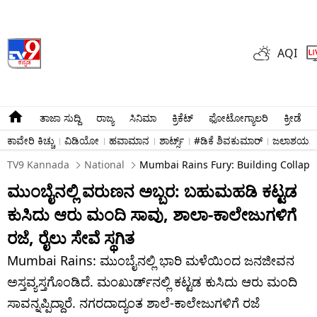
AQI
ತಾಜಾ ಸುದ್ದಿ
ರಾಜ್ಯ
ಸಿನಿಮಾ
ಕ್ರಿಕೆಟ್​
ಫೋಟೋಗ್ಯಾಲರಿ
ಕ್ರೀಡೆ
ಕಾವೇರಿ ಕಿಚ್ಚು
ವಿಡಿಯೋ
ಹವಾಮಾನ
ಶಾರ್ಟ್ಸ್​
#ಡಿಕೆ ಶಿವಕುಮಾರ್​
ಜಲಾಶಯಗಳ 
TV9 Kannada
National
Mumbai Rains Fury: Building Collapse 
ಮುಂಬೈನಲ್ಲಿ ವರುಣನ ಅಬ್ಬರ: ಬಹುಮಹಡಿ ಕಟ್ಟಡ
ಕುಸಿದು ಆರು ಮಂದಿ ಸಾವು, ಶಾಲಾ-ಕಾಲೇಜುಗಳಿಗೆ
ರಜೆ, ರೈಲು ಸೇವೆ ಸ್ಥಗಿತ
Mumbai Rains: ಮುಂಬೈನಲ್ಲಿ ಭಾರಿ ಮಳೆಯಿಂದ ಜನಜೀವನ
ಅಸ್ತವ್ಯಸ್ತಗೊಂಡಿದೆ. ಮಂಖುರ್ಡ್‌ನಲ್ಲಿ ಕಟ್ಟಡ ಕುಸಿದು ಆರು ಮಂದಿ
ಸಾವನ್ನಪ್ಪಿದ್ದಾರೆ. ನಗರದಾದ್ಯಂತ ಶಾಲೆ-ಕಾಲೇಜುಗಳಿಗೆ ರಜೆ