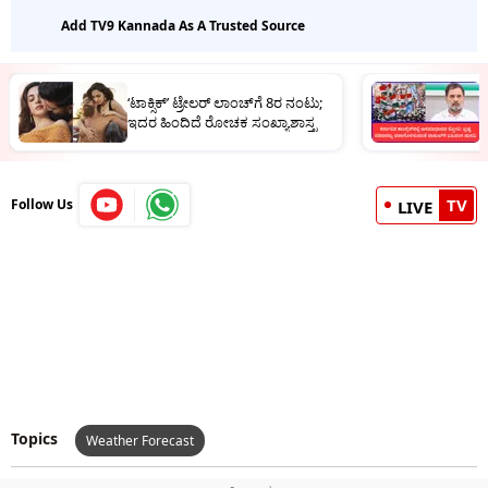
Add TV9 Kannada As A Trusted Source
ರ
‘ಟಾಕ್ಸಿಕ್’ ಟ್ರೇಲರ್ ಲಾಂಚ್​ಗೆ 8ರ ನಂಟು;
ಕ
ಇದರ ಹಿಂದಿದೆ ರೋಚಕ ಸಂಖ್ಯಾಶಾಸ್ತ್ರ
ಕ
TV
Follow Us
LIVE
Topics
Weather Forecast