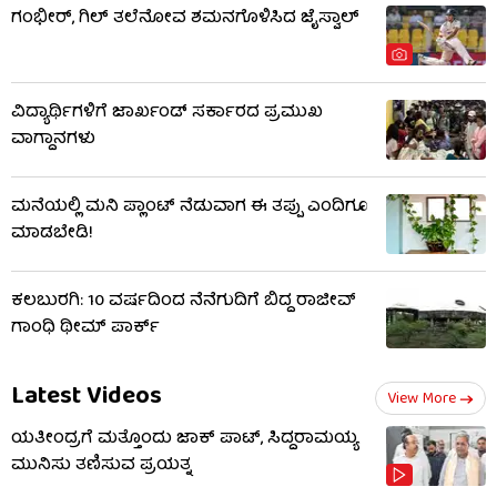
ಗಂಭೀರ್, ಗಿಲ್ ತಲೆನೋವ ಶಮನಗೊಳಿಸಿದ ಜೈಸ್ವಾಲ್
ವಿದ್ಯಾರ್ಥಿಗಳಿಗೆ ಜಾರ್ಖಂಡ್ ಸರ್ಕಾರದ ಪ್ರಮುಖ
ವಾಗ್ದಾನಗಳು
ಮನೆಯಲ್ಲಿ ಮನಿ ಪ್ಲಾಂಟ್ ನೆಡುವಾಗ ಈ ತಪ್ಪು ಎಂದಿಗೂ
ಮಾಡಬೇಡಿ!
ಕಲಬುರಗಿ: 10 ವರ್ಷದಿಂದ ನೆನೆಗುದಿಗೆ ಬಿದ್ದ ರಾಜೀವ್
ಗಾಂಧಿ ಥೀಮ್ ಪಾರ್ಕ್
Latest Videos
View More
ಯತೀಂದ್ರಗೆ ಮತ್ತೊಂದು ಜಾಕ್​​ ಪಾಟ್, ಸಿದ್ದರಾಮಯ್ಯ
ಮುನಿಸು ತಣಿಸುವ ಪ್ರಯತ್ನ