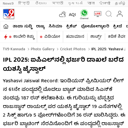
News9
हिन्दी 
తెలుగు 
मराठी
ગુજરાતી
বাংলা
ਪੰਜਾਬੀ
தமிழ்
AQI
ತಾಜಾ ಸುದ್ದಿ
ರಾಜ್ಯ
ಸಿನಿಮಾ
ಕ್ರಿಕೆಟ್​
ಫೋಟೋಗ್ಯಾಲರಿ
ಕ್ರೀಡೆ
ಕಾವೇರಿ ಕಿಚ್ಚು
ವಿಡಿಯೋ
ಹವಾಮಾನ
ಶಾರ್ಟ್ಸ್​
#ಡಿಕೆ ಶಿವಕ
TV9 Kannada
Photo Gallery
Cricket Photos
IPL 2025: Yashasvi Ja
IPL 2025: ಐಪಿಎಲ್​ನಲ್ಲಿ ಭರ್ಜರಿ ದಾಖಲೆ ಬರೆದ
ಯಶಸ್ವಿ ಜೈಸ್ವಾಲ್
Yashasvi Jaiswal Record: ಇಂಡಿಯನ್ ಪ್ರೀಮಿಯರ್ ಲೀಗ್​
ನ 61ನೇ ಪಂದ್ಯದಲ್ಲಿ ಮೊದಲು ಬ್ಯಾಟ್ ಮಾಡಿದ ಸಿಎಸ್​ಕೆ
ತಂಡವು 187 ರನ್​ ಕಲೆಹಾಕಿತು. ಈ ಗುರಿಯನ್ನು ಬೆನ್ನತ್ತಿದ
ರಾಜಸ್ಥಾನ್ ರಾಯಲ್ಸ್ ಪರ ಯಶಸ್ವಿ ಜೈಸ್ವಾಲ್ 19 ಎಸೆತಗಳಲ್ಲಿ
2 ಸಿಕ್ಸ್ ಹಾಗೂ 5 ಫೋರ್​ಗಳೊಂದಿಗೆ 36 ರನ್ ಬಾರಿಸಿದ್ದರು. ಈ
ಭರ್ಜರಿ ಬ್ಯಾಟಿಂಗ್ ನೆರವಿನೊಂದಿಗೆ ಈ ಪಂದ್ಯದಲ್ಲಿ ರಾಜಸ್ಥಾನ್