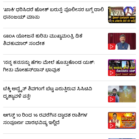
‘ಖಾಕಿ’ ಧರಿಸಿದರೆ ಜೋಶ್ ಬರುತ್ತೆ: ಪೊಲೀಸರ ಬಗ್ಗೆ ಡಾಲಿ
ಧನಂಜಯ್ ಮಾತು
GBDA ಯೋಜನೆ ಕುರಿತು ಮುಖ್ಯಮಂತ್ರಿ ಡಿಕೆ
ಶಿವಕುಮಾರ್ ಸಂದೇಶ
‘ನನ್ನ ಕನಸನ್ನು ಹೆಗಲ ಮೇಲೆ ಹೊತ್ತುಕೊಂಡ ಯಶ್:
ಗೀತು ಮೋಹನ್​​ದಾಸ್ ಭಾವುಕ
ಟೆಕ್ಕಿ ಅದ್ವೈತ್ ಶಿವಗಂಗೆ ಬೆಟ್ಟ ಏರುತ್ತಿರುವ ಸಿಸಿಟಿವಿ
ದೃಶ್ಯಾವಳಿ ಪತ್ತೆ!
ಆಗಸ್ಟ್ 10 ರಿಂದ 16 ರವರೆಗಿನ ದ್ವಾದಶ ರಾಶಿಗಳ
ಸಂಪೂರ್ಣ ವಾರಭವಿಷ್ಯ ಇಲ್ಲಿದೆ