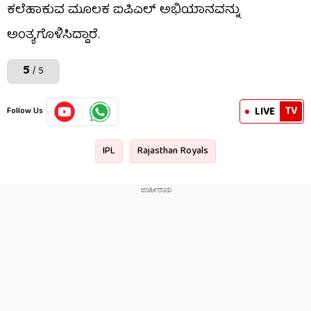
ಕಲೆಹಾಕುವ ಮೂಲಕ ಐಪಿಎಲ್ ಅಭಿಯಾನವನ್ನು
ಅಂತ್ಯಗೊಳಿಸಿದ್ದಾರೆ.
5
/ 5
TV
LIVE
Follow Us
IPL
Rajasthan Royals