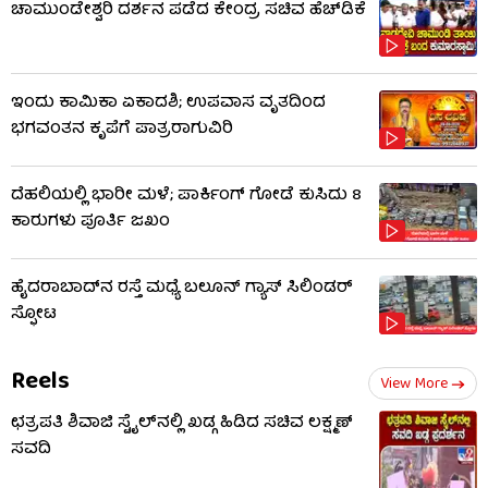
ಚಾಮುಂಡೇಶ್ವರಿ ದರ್ಶನ ಪಡೆದ ಕೇಂದ್ರ ಸಚಿವ ಹೆಚ್​​ಡಿಕೆ
ಇಂದು ಕಾಮಿಕಾ ಏಕಾದಶಿ; ಉಪವಾಸ ವೃತದಿಂದ
ಭಗವಂತನ ಕೃಪೆಗೆ ಪಾತ್ರರಾಗುವಿರಿ
ದೆಹಲಿಯಲ್ಲಿ ಭಾರೀ ಮಳೆ; ಪಾರ್ಕಿಂಗ್ ಗೋಡೆ ಕುಸಿದು 8
ಕಾರುಗಳು ಪೂರ್ತಿ ಜಖಂ
ಹೈದರಾಬಾದ್​ನ ರಸ್ತೆ ಮಧ್ಯೆ ಬಲೂನ್ ಗ್ಯಾಸ್ ಸಿಲಿಂಡರ್
ಸ್ಫೋಟ
Reels
View More
ಛತ್ರಪತಿ ಶಿವಾಜಿ ಸ್ಟೈಲ್​ನಲ್ಲಿ ಖಡ್ಗ ಹಿಡಿದ ಸಚಿವ ಲಕ್ಷ್ಮಣ್
ಸವದಿ