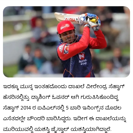
ಇದಕ್ಕೂ ಮುನ್ನ ಇಂತಹದೊಂದು ದಾಖಲೆ ವೀರೇಂದ್ರ ಸೆಹ್ವಾಗ್
ಹೆಸರಿನಲ್ಲಿತ್ತು. ಡ್ಯಾಶಿಂಗ್ ಓಪನರ್ ಆಗಿ ಗುರುತಿಸಿಕೊಂಡಿದ್ದ
ಸೆಹ್ವಾಗ್ 2014 ರ ಐಪಿಎಲ್​ನಲ್ಲಿ 5 ಬಾರಿ ಇನಿಂಗ್ಸ್​ನ ಮೊದಲ
ಎಸೆತದಲ್ಲೇ ಬೌಂಡರಿ ಬಾರಿಸಿದ್ದರು. ಇದೀಗ ಈ ದಾಖಲೆಯನ್ನು
ಮುರಿಯುವಲ್ಲಿ ಯಶಸ್ವಿ ಜೈಸ್ವಾಲ್ ಯಶಸ್ವಿಯಾಗಿದ್ದಾರೆ.