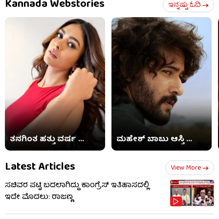
Kannada Webstories
ಇನ್ನಷ್ಟು ಓದಿ
ತನಗಿಂತ ಹತ್ತು ವರ್ಷ ...
ಮಹೇಶ್ ಬಾಬು ಆಸ್ತಿ ...
Latest Articles
View More
ಸಚಿವರ ಪಟ್ಟಿ ಬದಲಾಗಿದ್ದು ಕಾಂಗ್ರೆಸ್ ಇತಿಹಾಸದಲ್ಲಿ
ಇದೇ ಮೊದಲು: ರಾಜಣ್ಣ