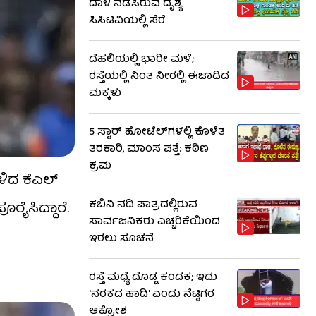
ದಾಳಿ ನಡೆಸಿರುವ ದೃಶ್ಯ
ಸಿಸಿಟಿವಿಯಲ್ಲಿ ಸೆರೆ
ದೆಹಲಿಯಲ್ಲಿ ಭಾರೀ ಮಳೆ;
ರಸ್ತೆಯಲ್ಲಿ ನಿಂತ ನೀರಲ್ಲಿ ಈಜಾಡಿದ
ಮಕ್ಕಳು
5 ಸ್ಟಾರ್ ಹೋಟೆಲ್​​ಗಳಲ್ಲಿ ಕೊಳೆತ
ತರಕಾರಿ, ಮಾಂಸ ಪತ್ತೆ: ಕಠಿಣ
ಕ್ರಮ
ಿಳಿದ ಕೆಎಲ್
ಕಬಿನಿ ನದಿ ಪಾತ್ರದಲ್ಲಿರುವ
ೂರೈಸಿದ್ದಾರೆ.
ಸಾರ್ವಜನಿಕರು ಎಚ್ಚರಿಕೆಯಿಂದ
ಇರಲು ಸೂಚನೆ
ರಸ್ತೆ ಮಧ್ಯೆ ದೊಡ್ಡ ಕಂದಕ; ಇದು
'ನರಕದ ಹಾದಿ' ಎಂದು ನೆಟ್ಟಿಗರ
ಆಕ್ರೋಶ