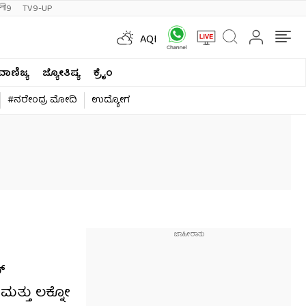
ी9
TV9-UP
AQI
ವಾಣಿಜ್ಯ
ಜ್ಯೋತಿಷ್ಯ
ಕ್ರೈಂ
#ನರೇಂದ್ರ ಮೋದಿ
ಉದ್ಯೋಗ
್
ಮತ್ತು ಲಕ್ನೋ