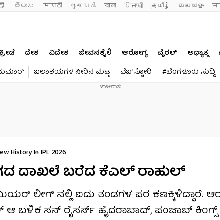
दी 
తెలుగు 
मराठी
ગુજરાતી
বাংলা
ਪੰਜਾਬੀ
தமிழ்
മലയാളം
मन
ಕ್ರೀಡೆ
ದೇಶ
ವಿದೇಶ
ಜೀವನಶೈಲಿ
ಆರೋಗ್ಯ
ವೈರಲ್​
ಅಧ್ಯಾತ್ಮ
ವಕುಮಾರ್​
ಜಲಾಶಯಗಳ ನೀರಿನ ಮಟ್ಟ
ವೆಬ್​ಸ್ಟೋರಿ
#ಬೆಂಗಳೂರು ಸುದ್ದಿ
ew History In IPL 2026
ಗದ ದಾಖಲೆ ಬರೆದ ಕೆಎಲ್ ರಾಹುಲ್
ಿಯರ್ ಲೀಗ್ ನಲ್ಲಿ ಐದು ತಂಡಗಳ ಪರ ಕಣಕ್ಕಿಳಿದ್ದಾರೆ. ಆರ
ಆ ಬಳಿಕ ಸನ್ ರೈಸರ್ಸ್ ಹೈದರಾಬಾದ್, ಪಂಜಾಬ್ ಕಿಂಗ್ಸ್ 