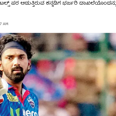
ಯಾಪಿಟಲ್ಸ್ ಪರ ಆಡುತ್ತಿರುವ ಕನ್ನಡಿಗ ಭರ್ಜರಿ ದಾಖಲೆಯೊಂದನ್ನ
27 AM