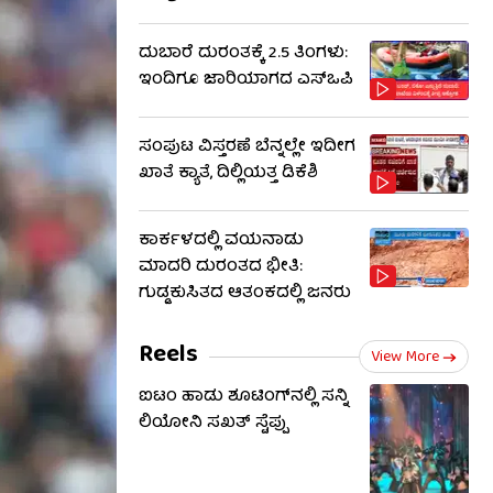
ದುಬಾರೆ ದುರಂತಕ್ಕೆ 2.5 ತಿಂಗಳು:
ಇಂದಿಗೂ ಜಾರಿಯಾಗದ ಎಸ್‌ಒಪಿ
ಸಂಪುಟ ವಿಸ್ತರಣೆ ಬೆನ್ನಲ್ಲೇ ಇದೀಗ
ಖಾತೆ ಕ್ಯಾತೆ, ದಿಲ್ಲಿಯತ್ತ ಡಿಕೆಶಿ
ಕಾರ್ಕಳದಲ್ಲಿ ವಯನಾಡು
ಮಾದರಿ ದುರಂತದ ಭೀತಿ:
ಗುಡ್ಡಕುಸಿತದ ಆತಂಕದಲ್ಲಿ ಜನರು
Reels
View More
ಐಟಂ ಹಾಡು ಶೂಟಿಂಗ್​​ನಲ್ಲಿ ಸನ್ನಿ
ಲಿಯೋನಿ ಸಖತ್ ಸ್ಟೆಪ್ಪು