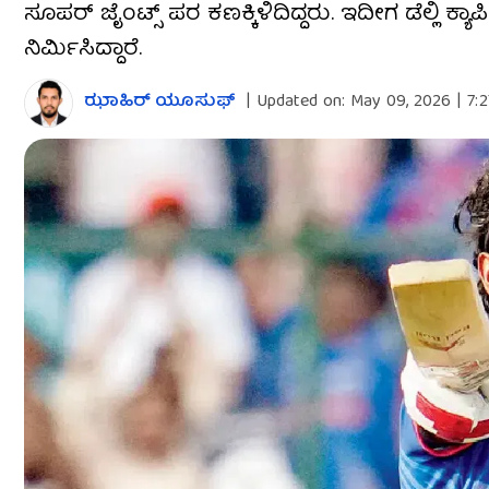
ಸೂಪರ್ ಜೈಂಟ್ಸ್ ಪರ ಕಣಕ್ಕಿಳಿದಿದ್ದರು. ಇದೀಗ ಡೆಲ್ಲಿ ಕ್
ನಿರ್ಮಿಸಿದ್ದಾರೆ.
ಝಾಹಿರ್ ಯೂಸುಫ್
|
Updated on:
May 09, 2026 | 7: