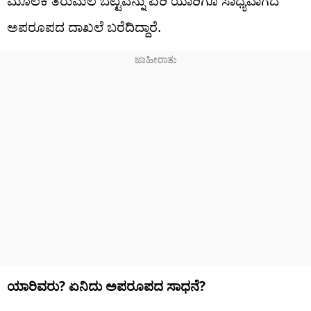
ಮೂಲಕ ತಿರುಮಲ ಬೆಟ್ಟವನ್ನು ಏರಿ ಯಾರಿಗೂ ಸಾಧ್ಯವಾಗದ
ಅಪರೂಪದ ದಾಖಲೆ ಬರೆದಿದ್ದಾರೆ.
ಯಾರಿವರು? ಏನಿದು ಅಪರೂಪದ ಸಾಧನೆ?