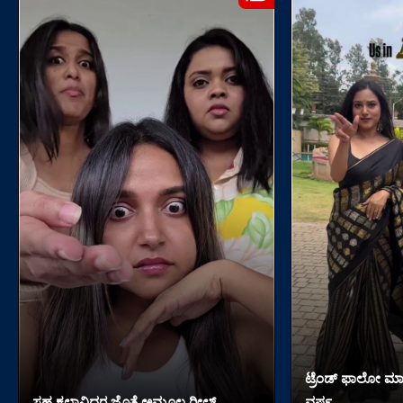
ಟ್ರೆಂಡ್​​ ಫಾಲೋ ಮಾ
ಸಹ ಕಲಾವಿದರ ಜೊತೆ ಅಮೂಲ್ಯ ರೀಲ್ಸ್
ವರ್ಷ