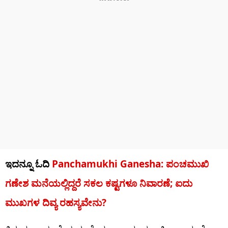
ಇದನ್ನೂ ಓದಿ
Panchamukhi Ganesha: ಪಂಚಮುಖಿ
ಗಣೇಶ ಮನೆಯಲ್ಲಿದ್ದರೆ ಸಕಲ ಕಷ್ಟಗಳೂ ನಿವಾರಣೆ; ಐದು
ಮುಖಗಳ ದಿವ್ಯ ರಹಸ್ಯವೇನು?