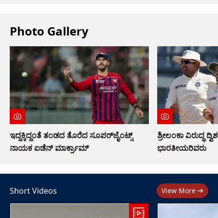
Photo Gallery
ಇದ್ದಕ್ಕಿದ್ದಂತೆ ತಂಡದ ತೊರೆದ ಸೂಪರ್‌ಜೈಂಟ್ಸ್
ಶ್ರೀಲಂಕಾ ವಿರುದ್ಧ ದ್ವ
ನಾಯಕ ಐಡೆನ್ ಮಾರ್ಕ್ರಾಮ್
ಭಾರತೀಯರಿವರು
Short Videos
View More