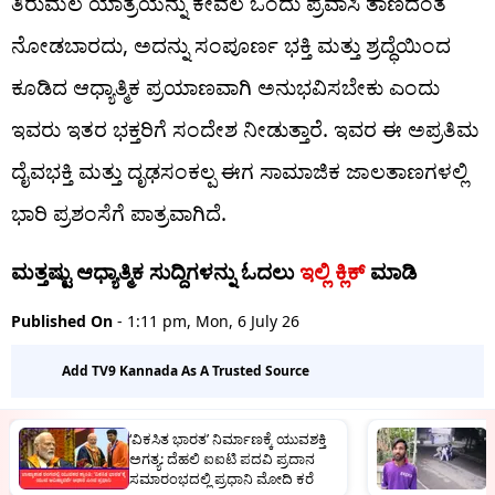
ತಿರುಮಲ ಯಾತ್ರೆಯನ್ನು ಕೇವಲ ಒಂದು ಪ್ರವಾಸಿ ತಾಣದಂತೆ
ನೋಡಬಾರದು, ಅದನ್ನು ಸಂಪೂರ್ಣ ಭಕ್ತಿ ಮತ್ತು ಶ್ರದ್ಧೆಯಿಂದ
ಕೂಡಿದ ಆಧ್ಯಾತ್ಮಿಕ ಪ್ರಯಾಣವಾಗಿ ಅನುಭವಿಸಬೇಕು ಎಂದು
ಇವರು ಇತರ ಭಕ್ತರಿಗೆ ಸಂದೇಶ ನೀಡುತ್ತಾರೆ. ಇವರ ಈ ಅಪ್ರತಿಮ
ದೈವಭಕ್ತಿ ಮತ್ತು ದೃಢಸಂಕಲ್ಪ ಈಗ ಸಾಮಾಜಿಕ ಜಾಲತಾಣಗಳಲ್ಲಿ
ಭಾರಿ ಪ್ರಶಂಸೆಗೆ ಪಾತ್ರವಾಗಿದೆ.
ಮತ್ತಷ್ಟು ಆಧ್ಯಾತ್ಮಿಕ ಸುದ್ದಿಗಳನ್ನು ಓದಲು
ಇಲ್ಲಿ ಕ್ಲಿಕ್
ಮಾಡಿ
Published On
- 1:11 pm, Mon, 6 July 26
Add TV9 Kannada As A Trusted Source
‘ವಿಕಸಿತ ಭಾರತ’ ನಿರ್ಮಾಣಕ್ಕೆ ಯುವಶಕ್ತಿ
ಬ
ಅಗತ್ಯ: ದೆಹಲಿ ಐಐಟಿ ಪದವಿ ಪ್ರದಾನ
ಡ
ಸಮಾರಂಭದಲ್ಲಿ ಪ್ರಧಾನಿ ಮೋದಿ ಕರೆ