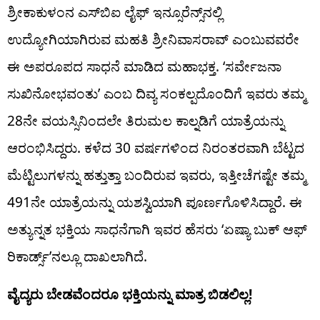
ಶ್ರೀಕಾಕುಳಂನ ಎಸ್‌ಬಿಐ ಲೈಫ್ ಇನ್ಸೂರೆನ್ಸ್‌ನಲ್ಲಿ
ಉದ್ಯೋಗಿಯಾಗಿರುವ ಮಹತಿ ಶ್ರೀನಿವಾಸರಾವ್ ಎಂಬುವವರೇ
ಈ ಅಪರೂಪದ ಸಾಧನೆ ಮಾಡಿದ ಮಹಾಭಕ್ತ. ‘ಸರ್ವೇಜನಾ
ಸುಖಿನೋಭವಂತು’ ಎಂಬ ದಿವ್ಯ ಸಂಕಲ್ಪದೊಂದಿಗೆ ಇವರು ತಮ್ಮ
28ನೇ ವಯಸ್ಸಿನಿಂದಲೇ ತಿರುಮಲ ಕಾಲ್ನಡಿಗೆ ಯಾತ್ರೆಯನ್ನು
ಆರಂಭಿಸಿದ್ದರು. ಕಳೆದ 30 ವರ್ಷಗಳಿಂದ ನಿರಂತರವಾಗಿ ಬೆಟ್ಟದ
ಮೆಟ್ಟಿಲುಗಳನ್ನು ಹತ್ತುತ್ತಾ ಬಂದಿರುವ ಇವರು, ಇತ್ತೀಚೆಗಷ್ಟೇ ತಮ್ಮ
491ನೇ ಯಾತ್ರೆಯನ್ನು ಯಶಸ್ವಿಯಾಗಿ ಪೂರ್ಣಗೊಳಿಸಿದ್ದಾರೆ. ಈ
ಅತ್ಯುನ್ನತ ಭಕ್ತಿಯ ಸಾಧನೆಗಾಗಿ ಇವರ ಹೆಸರು ‘ಏಷ್ಯಾ ಬುಕ್ ಆಫ್
ರಿಕಾರ್ಡ್ಸ್’ನಲ್ಲೂ ದಾಖಲಾಗಿದೆ.
ವೈದ್ಯರು ಬೇಡವೆಂದರೂ ಭಕ್ತಿಯನ್ನು ಮಾತ್ರ ಬಿಡಲಿಲ್ಲ!