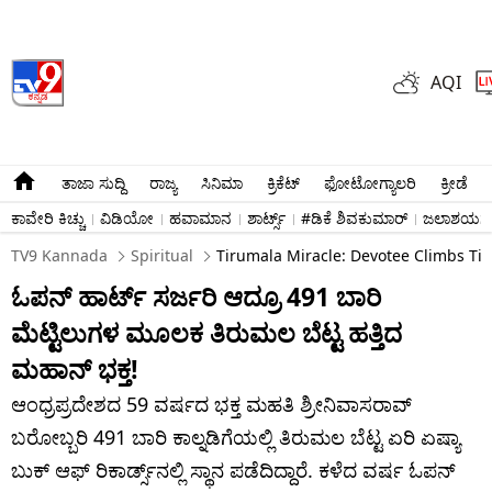
AQI
ತಾಜಾ ಸುದ್ದಿ
ರಾಜ್ಯ
ಸಿನಿಮಾ
ಕ್ರಿಕೆಟ್​
ಫೋಟೋಗ್ಯಾಲರಿ
ಕ್ರೀಡೆ
ಕಾವೇರಿ ಕಿಚ್ಚು
ವಿಡಿಯೋ
ಹವಾಮಾನ
ಶಾರ್ಟ್ಸ್​
#ಡಿಕೆ ಶಿವಕುಮಾರ್​
ಜಲಾಶಯಗಳ 
TV9 Kannada
Spiritual
Tirumala Miracle: Devotee Climbs Tir
ಓಪನ್ ಹಾರ್ಟ್ ಸರ್ಜರಿ ಆದ್ರೂ 491 ಬಾರಿ
ಮೆಟ್ಟಿಲುಗಳ ಮೂಲಕ ತಿರುಮಲ ಬೆಟ್ಟ ಹತ್ತಿದ
ಮಹಾನ್ ಭಕ್ತ!
ಆಂಧ್ರಪ್ರದೇಶದ 59 ವರ್ಷದ ಭಕ್ತ ಮಹತಿ ಶ್ರೀನಿವಾಸರಾವ್
ಬರೋಬ್ಬರಿ 491 ಬಾರಿ ಕಾಲ್ನಡಿಗೆಯಲ್ಲಿ ತಿರುಮಲ ಬೆಟ್ಟ ಏರಿ ಏಷ್ಯಾ
ಬುಕ್ ಆಫ್ ರಿಕಾರ್ಡ್ಸ್‌ನಲ್ಲಿ ಸ್ಥಾನ ಪಡೆದಿದ್ದಾರೆ. ಕಳೆದ ವರ್ಷ ಓಪನ್