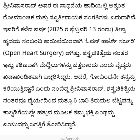
ಶ್ರೀನಿವಾಸರಾವ್ ಅವರ ಈ ಸಾಧನೆಯ ಹಾದಿಯಲ್ಲಿ ಅತ್ಯಂತ
ರೋಮಾಂಚಕ ಮತ್ತು ಸ್ಪೂರ್ತಿದಾಯಕ ಸಂಗತಿಗಳು ಎದುರಾಗಿವೆ.
ಇವರಿಗೆ ಕಳೆದ ವರ್ಷ (2025 ರ ಫೆಬ್ರವರಿ 13 ರಂದು) ತೀವ್ರ
ಹೃದಯ ಸಂಬಂಧಿ ಕಾಯಿಲೆಯಿಂದಾಗಿ ‘ಓಪನ್ ಹಾರ್ಟ್ ಸರ್ಜರಿ’
(Open Heart Surgery) ಆಗಿತ್ತು. ಶಸ್ತ್ರಚಿಕಿತ್ಸೆಯ ನಂತರ
ಇಷ್ಟು ಕಠಿಣವಾಗಿ ಮೆಟ್ಟಿಲುಗಳನ್ನು ಹತ್ತಬಾರದು ಎಂದು ವೈದ್ಯರು
ಖಡಾಖಂಡಿತವಾಗಿ ಎಚ್ಚರಿಸಿದ್ದರು. ಆದರೆ, ಗೋವಿಂದನೇ ತನ್ನನ್ನು
ಕರೆಯುತ್ತಿದ್ದಾನೆ ಎಂದು ನಂಬಿದ್ದ ಶ್ರೀನಿವಾಸರಾವ್, ಶಸ್ತ್ರಚಿಕಿತ್ಸೆಯ
ನಂತರವೂ ಧೈರ್ಯದಿಂದ ಮತ್ತೂ 6 ಬಾರಿ ತಿರುಮಲ ಬೆಟ್ಟವನ್ನು
ಕಾಲ್ನಡಿಗೆಯಲ್ಲೇ ಹತ್ತುವ ಮೂಲಕ ತಮ್ಮ ಭಕ್ತಿ ಎಂಥದ್ದು
ಎಂಬುದನ್ನು ಜಗತ್ತಿಗೆ ತೋರಿಸಿದ್ದಾರೆ.