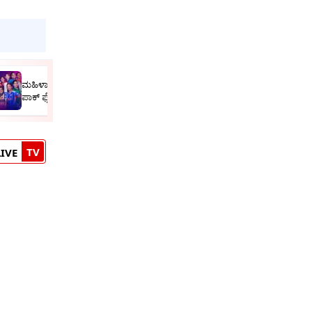
ಮಹಿಳಾ ಏಷ್ಯಾಕಪ್ ವೇಳಾಪಟ್ಟಿ ಪ್ರಕಟ; ಈ ದಿನದಂದು ಭಾರತ-
ಪಾಕ್ ಫೈಟ್
TV
LIVE