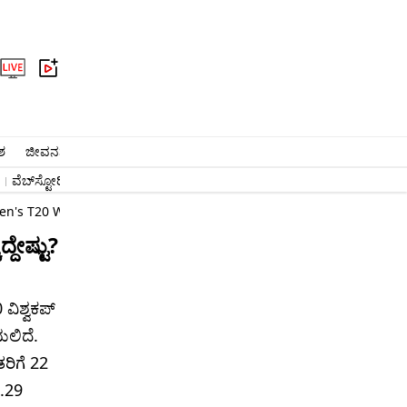
ಶ
ಜೀವನಶೈಲಿ
ಆರೋಗ್ಯ
ವೈರಲ್​
ಅಧ್ಯಾತ್ಮ
ವಾಣಿಜ್ಯ
ಜ್ಯೋತಿಷ್ಯ
ಕ್ರೈಂ
ವೆಬ್​ಸ್ಟೋರಿ
#ಬೆಂಗಳೂರು ಸುದ್ದಿ
#ನರೇಂದ್ರ ಮೋದಿ
ಉದ್ಯೋಗ
's T20 WC Final: Aus Vs Eng Clash At Lord's
್ದೇಷ್ಟು?
ಿಶ್ವಕಪ್
ಯಲಿದೆ.
ರಿಗೆ 22
6.29