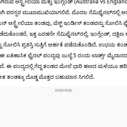
ಿರುವ ಆಸ್ಟ್ರೇಲಿಯಾ ಮತ್ತು ಇಂಗ್ಲೆಂಡ್ (Australia vs Englan
ಾಗಿ ಪರಸ್ಪರ ಮುಖಾಮುಖಿಯಾಗಲಿವೆ. ಮೊದಲ ಸೆಮಿಫೈನಲ್‌ನಲ್ಲಿ ಆರ
್ ಆಸ್ಟ್ರೇಲಿಯಾ ತಂಡವು, ವೆಸ್ಟ್ ಇಂಡೀಸ್ ತಂಡವನ್ನು ಸೋಲಿಸಿ ಫೈ
ಡೆದುಕೊಂಡರೆ, ಇತ್ತ ಎರಡನೇ ಸೆಮಿಫೈನಲ್‌ನಲ್ಲಿ, ಇಂಗ್ಲೆಂಡ್, ದಕ್ಷಿಣ ಆ
ು ಸೋಲಿಸಿ ಪ್ರಶಸ್ತಿ ಸುತ್ತಿಗೆ ಅರ್ಹತೆ ಪಡೆದುಕೊಂಡಿದೆ. ಉಭಯ ತ
ಈ ಐತಿಹಾಸಿಕ ಫೈನಲ್ ಪಂದ್ಯವು ಜುಲೈ 5 ರಂದು ಲಾರ್ಡ್ಸ್ ಮೈದಾನದಲ್
ೆ. ಈ ಪಂದ್ಯದಲ್ಲಿ ಗೆದ್ದ ತಂಡದ ಮೇಲೆ ಭಾರಿ ಹಣದ ಮಳೆಯೂ ಹರ
ತ ತಂಡಕ್ಕೂ ದೊಡ್ಡ ಮೊತ್ತದ ಬಹುಮಾನ ಸಿಗಲಿದೆ.