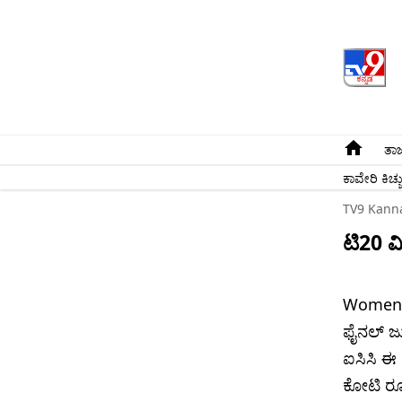
ತಾಜ
ಕಾವೇರಿ ಕಿಚ್ಚ
TV9 Kann
ಟಿ20 ವಿ
Women's
ಫೈನಲ್ ಜುಲ
ಐಸಿಸಿ ಈ 
ಕೋಟಿ ರೂ.