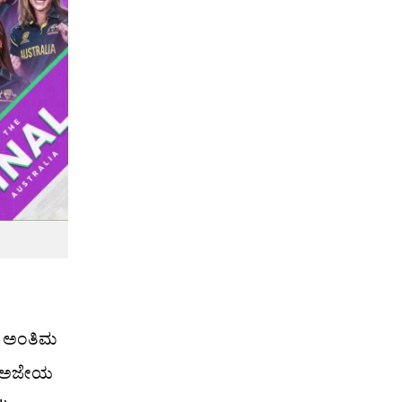
) ಅಂತಿಮ
ಗೆ ಅಜೇಯ