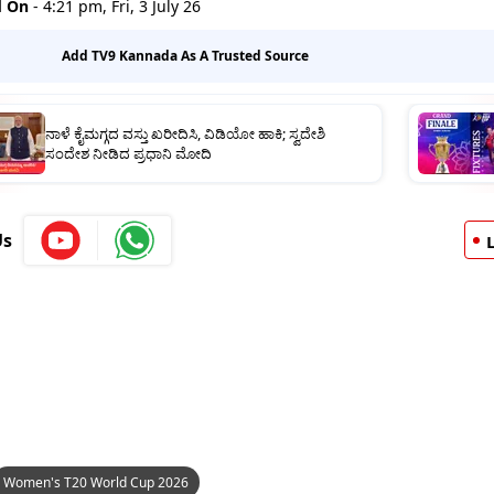
d On
- 4:21 pm, Fri, 3 July 26
Add TV9 Kannada As A Trusted Source
ನಾಳೆ ಕೈಮಗ್ಗದ ವಸ್ತು ಖರೀದಿಸಿ, ವಿಡಿಯೋ ಹಾಕಿ; ಸ್ವದೇಶಿ
ಸಂದೇಶ ನೀಡಿದ ಪ್ರಧಾನಿ ಮೋದಿ
Us
Women's T20 World Cup 2026