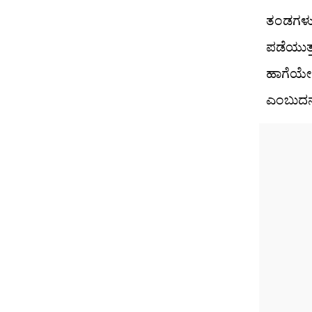
ತಂಡಗಳು
ಪಡೆಯುತ್
ಹಾಗೆಯೇ 
ಎಂಬುದನ