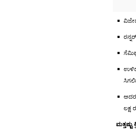
ವಿಜೇ
ರನ್ನ
ಸೆಮಿ
ಉಳಿದ
ಸಿಗಲಿ
ಅದರಂ
ಲಕ್ಷ
ಮತ್ತಷ್ಟು 