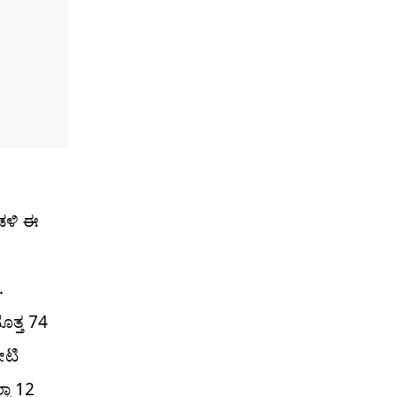
ಂಡಳಿ ಈ
.
ೊತ್ತ 74
ೋಟಿ
ಲಾ 12