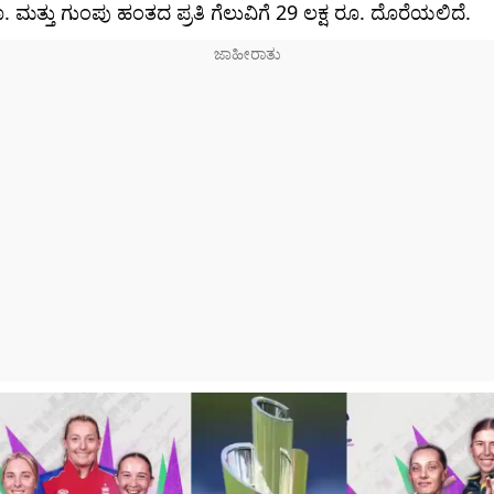
 ಮತ್ತು ಗುಂಪು ಹಂತದ ಪ್ರತಿ ಗೆಲುವಿಗೆ 29 ಲಕ್ಷ ರೂ. ದೊರೆಯಲಿದೆ.