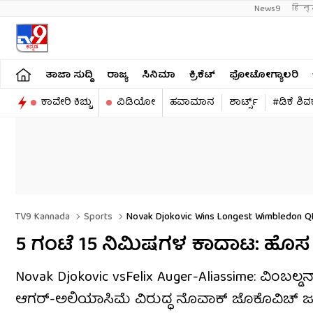
News9
हिन्
ತಾಜಾ ಸುದ್ದಿ
ರಾಜ್ಯ
ಸಿನಿಮಾ
ಕ್ರಿಕೆಟ್​
ಫೋಟೋಗ್ಯಾಲರಿ
ಕಾವೇರಿ ಕಿಚ್ಚು
ವಿಡಿಯೋ
ಹವಾಮಾನ
ಶಾರ್ಟ್ಸ್​
#ಡಿಕೆ ಶಿ
TV9 Kannada
Sports
Novak Djokovic Wins Longest Wimbledon Q
5 ಗಂಟೆ 15 ನಿಮಿಷಗಳ ಕಾದಾಟ: ಹೊಸ
Novak Djokovic vsFelix Auger-Aliassime: ವಿಂಬಲ್ಡನ್
ಆಗರ್-ಅಲಿಯಾಸಿಮೆ ವಿರುದ್ಧ ನೊವಾಕ್ ಜೊಕೊವಿಚ್ ಜಯ ಸ