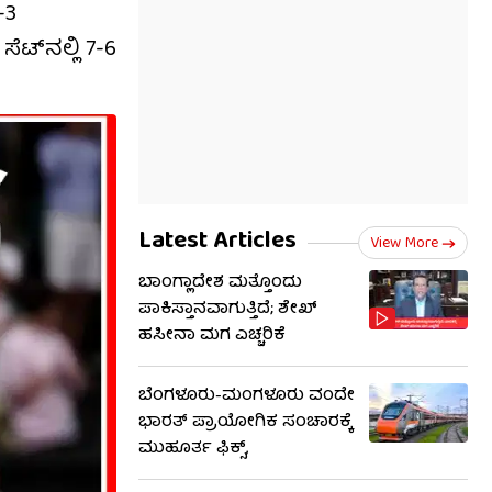
6-3
ಟ್​​ನಲ್ಲಿ 7-6
Latest Articles
View More
ಬಾಂಗ್ಲಾದೇಶ ಮತ್ತೊಂದು
ಪಾಕಿಸ್ತಾನವಾಗುತ್ತಿದೆ; ಶೇಖ್
ಹಸೀನಾ ಮಗ ಎಚ್ಚರಿಕೆ
ಬೆಂಗಳೂರು-ಮಂಗಳೂರು ವಂದೇ
ಭಾರತ್ ಪ್ರಾಯೋಗಿಕ ಸಂಚಾರಕ್ಕೆ
ಮುಹೂರ್ತ ಫಿಕ್ಸ್,