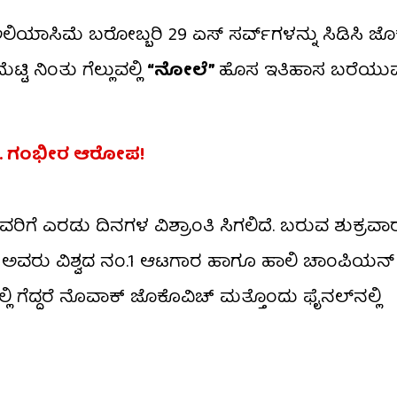
ಾಸಿಮೆ ಬರೋಬ್ಬರಿ 29 ಏಸ್ ಸರ್ವ್‌ಗಳನ್ನು ಸಿಡಿಸಿ ಜೊಕ
ಿ ನಿಂತು ಗೆಲ್ಲುವಲ್ಲಿ
“ನೋಲೆ”
ಹೊಸ ಇತಿಹಾಸ ಬರೆಯುವಲ
ಫರಿ… ಗಂಭೀರ ಆರೋಪ!
ಗೆ ಎರಡು ದಿನಗಳ ವಿಶ್ರಾಂತಿ ಸಿಗಲಿದೆ. ಬರುವ ಶುಕ್ರವಾ
ಲಿ ಅವರು ವಿಶ್ವದ ನಂ.1 ಆಟಗಾರ ಹಾಗೂ ಹಾಲಿ ಚಾಂಪಿಯನ
ಲಿ ಗೆದ್ದರೆ ನೊವಾಕ್ ಜೊಕೊವಿಚ್ ಮತ್ತೊಂದು ಫೈನಲ್​ನಲ್ಲಿ