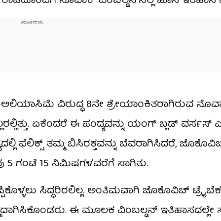
ಟದೊಂದಿಗೆ ನೊವಾಕ್ ವಿಂಬಲ್ಡನ್​ನಲ್ಲಿ ಹೊಸ ಇತಿಹಾಸ ನಿರ್
್ಸ್ ಆಗರ್-ಅಲಿಯಾಸಿಮೆ ವಿರುದ್ಧ 8ನೇ ಶ್ರೇಯಾಂಕಿತರಾಗಿರುವ ನೊವ
ತ್ತು. ಏಕೆಂದರೆ ಈ ಪಂದ್ಯವನ್ನು ಯಂಗ್ ಬ್ಲಡ್ ವರ್ಸಸ್ ಎಕ್ಸ
ಿ ಫೆಲಿಕ್ಸ್ ತಮ್ಮ ಬಿಸಿರಕ್ತವನ್ನು ಬೆವರಾಗಿಸಿದರೆ, ಜೊಕೊವಿ
 ಗಂಟೆ 15 ನಿಮಿಷಗಳವರೆಗೆ ಸಾಗಿತು.
್ಳಲು ಸಿದ್ಧರಿರಲಿಲ್ಲ. ಅಂತಿಮವಾಗಿ ಜೊಕೊವಿಚ್ ಟ್ರೈಬೆಕರ
 ತಮ್ಮದಾಗಿಸಿಕೊಂಡರು. ಈ ಮೂಲಕ ವಿಂಬಲ್ಡನ್ ಇತಿಹಾಸದಲ್ಲೇ