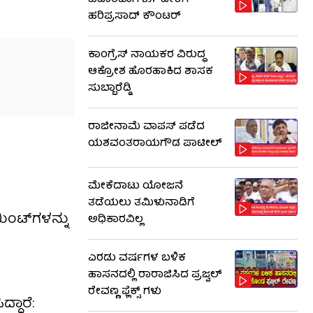
ವಿಚಾರವಾಗಿ BJP ಟೀಕೆಗೆ
ಹರಿಪ್ರಸಾದ್ ಕೌಂಟರ್​​
ಕಾಂಗ್ರೆಸ್ ನಾಯಕರ ವಿರುದ್ಧ
ಆಕ್ರೋಶ ಹೊರಹಾಕಿದ ಶಾಸಕ
ಸುಬ್ಬಾರೆಡ್ಡಿ
ರಾಜೀನಾಮೆ ವಾಪಸ್ ಪಡೆದ
ಯಶವಂತರಾಯಗೌಡ ಪಾಟೀಲ್
ಮೇಕೆದಾಟು ಯೋಜನೆ
ತಡೆಯಲು ತಮಿಳುನಾಡಿಗೆ
ಂಟ್‌ಗಳನ್ನು
ಅಧಿಕಾರವಿಲ್ಲ
ಎರಡು ವರ್ಷಗಳ ಬಳಿಕ
ಹಾಸನದಲ್ಲಿ ರಾರಾಜಿಸಿದ ಪ್ರಜ್ವಲ್
ರೇವಣ್ಣ ಫ್ಲೆಕ್ಸ್ ಗಳು
್ದಾರೆ: