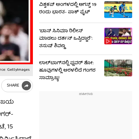
ವಿಶ್ವಕಪ್ ಅಂಗಳದಲ್ಲಿ ಆಗಸ್ಟ್ 19
ರಂದು ಭಾರತ- ಪಾಕ್ ಫೈಟ್
‘ಬಾಸ್ ಸಿನಿಮಾ ರಿಲೀಸ್
ಮಾಡಲು ದರ್ಶನ್ ಒಪ್ಪಿದ್ದಾರೆ’:
ತನುಷ್ ಶಿವಣ್ಣ
ಲಾಲ್‌ಬಾಗ್‌ನಲ್ಲಿ ಫ್ಲವರ್‌ ಶೋ:
rce: GettyImages
ಹೂವುಗಳಲ್ಲಿ ಅರಳಲಿದೆ ಗಂಗರ
ಸಾಮ್ರಾಜ್ಯ!
SHARE
ಿ ಜಯ
ಆಗರ್-
, 15