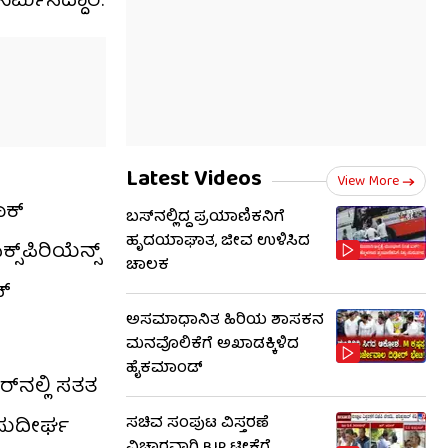
ಮಿಸಿದ್ದಾರೆ.
Latest Videos
View More
ಾಕ್
ಬಸ್‌ನಲ್ಲಿದ್ದ ಪ್ರಯಾಣಿಕನಿಗೆ
ಹೃದಯಾಘಾತ, ಜೀವ ಉಳಿಸಿದ
್​ಪಿರಿಯೆನ್ಸ್
ಚಾಲಕ
ಚ್
ಅಸಮಾಧಾನಿತ ಹಿರಿಯ ಶಾಸಕನ
ಮನವೊಲಿಕೆಗೆ ಅಖಾಡಕ್ಕಿಳಿದ
ಹೈಕಮಾಂಡ್
್​ನಲ್ಲಿ ಸತತ
 ಸುದೀರ್ಘ
ಸಚಿವ ಸಂಪುಟ ವಿಸ್ತರಣೆ