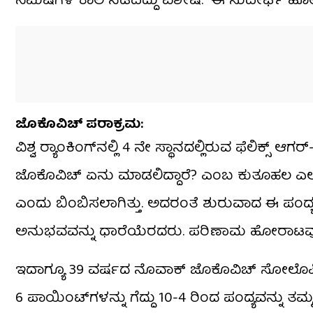
ನಿಮಿಷಗಳ ಕಾಲ ನಡೆದಿದ್ದು ವಿಶೇಷ. ಈ ಸುದೀರ್ಘ ಹೋರಾ
ಜೊಕೊವಿಚ್ ಪರಾಕ್ರಮ:
ವಿಶ್ವ ರ‍್ಯಾಂಕಿಂಗ್‌ನಲ್ಲಿ 4 ನೇ ಸ್ಥಾನದಲ್ಲಿರುವ ಫೆಲಿಕ
ಜೊಕೊವಿಚ್ ಏನು ಮಾಡಲಿದ್ದಾರೆ? ಎಂಬ ಕುತೂಹಲ ಎಲ್ಲರಲ್ಲಿ
ಎಂದು ಬಿಂಬಿಸಲಾಗಿತ್ತು. ಅದರಂತೆ ಶುರುವಾದ ಈ ಪಂದ್ಯದಲ್ಲ
ಅನುಭವವನ್ನು ಧಾರೆಯೆರದರು. ಪರಿಣಾಮ ಹೋರಾಟವು 5
ಇದಾಗ್ಯೂ 39 ವರ್ಷದ ನೊವಾಕ್ ಜೊಕೊವಿಚ್ ಸೋಲೊಪ್ಪಿಕೊಳ
6 ಪಾಯಿಂಟ್‌ಗಳನ್ನು ಗೆದ್ದು 10-4 ರಿಂದ ಪಂದ್ಯವನ್ನು