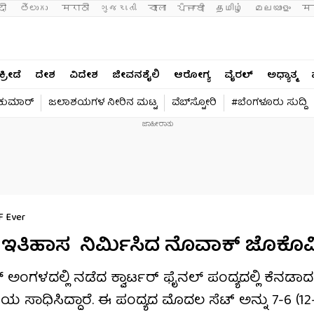
दी 
తెలుగు 
मराठी
ગુજરાતી
বাংলা
ਪੰਜਾਬੀ
தமிழ்
മലയാളം
मन
ಕ್ರೀಡೆ
ದೇಶ
ವಿದೇಶ
ಜೀವನಶೈಲಿ
ಆರೋಗ್ಯ
ವೈರಲ್​
ಅಧ್ಯಾತ್ಮ
ವಕುಮಾರ್​
ಜಲಾಶಯಗಳ ನೀರಿನ ಮಟ್ಟ
ವೆಬ್​ಸ್ಟೋರಿ
#ಬೆಂಗಳೂರು ಸುದ್ದಿ
F Ever
 ಇತಿಹಾಸ ನಿರ್ಮಿಸಿದ ನೊವಾಕ್ ಜೊಕೊವ
​ ಅಂಗಳದಲ್ಲಿ ನಡೆದ ಕ್ವಾರ್ಟರ್ ಫೈನಲ್​ ಪಂದ್ಯದಲ್ಲಿ ಕೆನಡಾದ ಫ
ಾಧಿಸಿದ್ದಾರೆ. ಈ ಪಂದ್ಯದ ಮೊದಲ ಸೆಟ್​ ಅನ್ನು 7-6 (12-