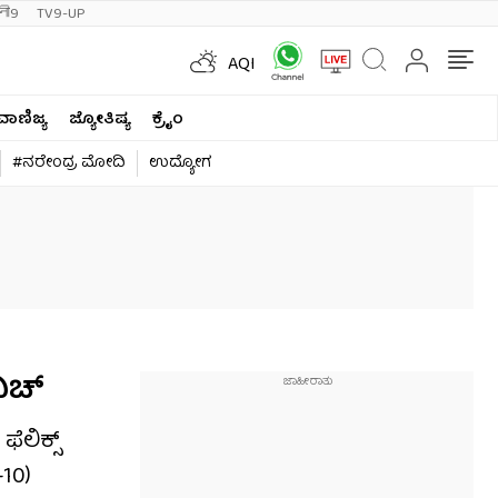
ी9
TV9-UP
AQI
ವಾಣಿಜ್ಯ
ಜ್ಯೋತಿಷ್ಯ
ಕ್ರೈಂ
#ನರೇಂದ್ರ ಮೋದಿ
ಉದ್ಯೋಗ
ಿಚ್
ೆಲಿಕ್ಸ್
10)