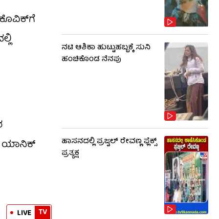
ೊವಿಕ್‌ಗೆ
್ಲಿ
ನಟಿ ಆಶಿಕಾ ಹುಟ್ಟುಹಬ್ಬಕ್ಕೆ ಸುನಿ
ಹಂಚಿಕೊಂಡ ನೆನಪು
ರ
ಹಾಸನದಲ್ಲಿ ಪ್ರಜ್ವಲ್ ರೇವಣ್ಣ ಫ್ಲೆಕ್ಸ್
್ ಯಾನಿಕ್
ಪ್ರತ್ಯಕ್ಷ
TV
LIVE