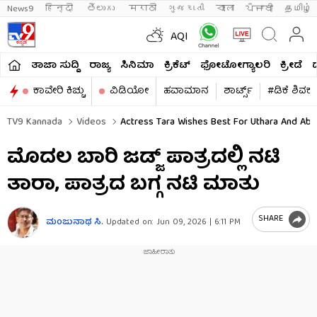
News9
हिन्दी 
తెలుగు 
मराठी
ગુજરાતી
বাংলা
ਪੰਜਾਬੀ
தமிழ்
AQI
ತಾಜಾ ಸುದ್ದಿ
ರಾಜ್ಯ
ಸಿನಿಮಾ
ಕ್ರಿಕೆಟ್​
ಫೋಟೋಗ್ಯಾಲರಿ
ಕ್ರೀಡೆ
ಕಾವೇರಿ ಕಿಚ್ಚು
ವಿಡಿಯೋ
ಹವಾಮಾನ
ಶಾರ್ಟ್ಸ್​
#ಡಿಕೆ ಶಿವಕ
TV9 Kannada
Videos
Actress Tara Wishes Best For Uthara And Abh
ಮೊದಲ ಬಾರಿ ಜಡ್ಜ್ ಪಾತ್ರದಲ್ಲಿ ನಟಿ
ತಾರಾ, ಪಾತ್ರದ ಬಗ್ಗ ನಟಿ ಮಾತು
SHARE
ಮಂಜುನಾಥ ಸಿ.
Updated on:
Jun 09, 2026 | 6:11 PM