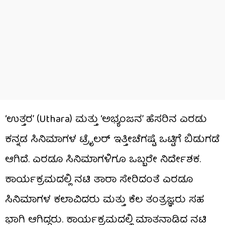
‘ಉತ್ತರ’ (Uthara) ಮತ್ತು ‘ಅಭ್ಯಂಜನ’ ಹೆಸರಿನ ಎರಡು
ಕನ್ನಡ ಸಿನಿಮಾಗಳ ಟ್ರೈಲರ್ ಇತ್ತೀಚೆಗಷ್ಟೆ ಒಟ್ಟಿಗೆ ಬಿಡುಗಡೆ
ಆಗಿದೆ. ಎರಡೂ ಸಿನಿಮಾಗಳಿಗೂ ಒಬ್ಬರೇ ನಿರ್ದೇಶಕ.
ಕಾರ್ಯಕ್ರಮದಲ್ಲಿ ನಟಿ ತಾರಾ ಸೇರಿದಂತೆ ಎರಡೂ
ಸಿನಿಮಾಗಳ ಕಲಾವಿದರು ಮತ್ತು ಕೆಲ ತಂತ್ರಜ್ಞರು ಸಹ
ಭಾಗಿ ಆಗಿದ್ದರು. ಕಾರ್ಯಕ್ರಮದಲ್ಲಿ ಮಾತನಾಡಿದ ನಟಿ