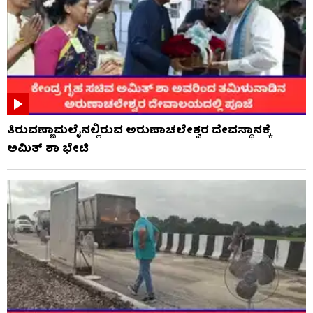
ತಿರುವಣ್ಣಾಮಲೈನಲ್ಲಿರುವ ಅರುಣಾಚಲೇಶ್ವರ ದೇವಸ್ಥಾನಕ್ಕೆ
ಅಮಿತ್ ಶಾ ಭೇಟಿ