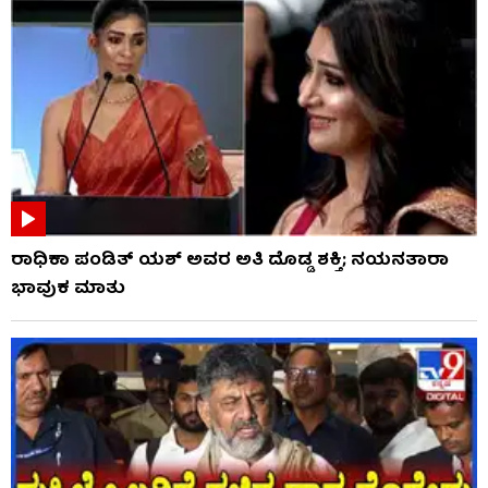
ರಾಧಿಕಾ ಪಂಡಿತ್ ಯಶ್ ಅವರ ಅತಿ ದೊಡ್ಡ ಶಕ್ತಿ; ನಯನತಾರಾ
ಭಾವುಕ ಮಾತು