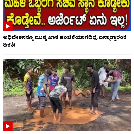
ಅಧಿವೇಶನಕ್ಕೂ ಮುನ್ನ ಖಾತೆ ಹಂಚಿಕೆಯಾಗದಿದ್ರೆ ಏನ್ಮಾಡ್ತಾರಂತೆ
ಡಿಕೆಶಿ!