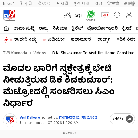
News9
हिन्दी 
తెలుగు 
मराठी
ગુજરાતી
বাংলা
ਪੰਜਾਬੀ
தமிழ்
AQI
ತಾಜಾ ಸುದ್ದಿ
ರಾಜ್ಯ
ಸಿನಿಮಾ
ಕ್ರಿಕೆಟ್​
ಫೋಟೋಗ್ಯಾಲರಿ
ಕ್ರೀಡೆ
ಕಾವೇರಿ ಕಿಚ್ಚು
ವಿಡಿಯೋ
ಹವಾಮಾನ
ಶಾರ್ಟ್ಸ್​
#ಡಿಕೆ ಶಿವಕ
TV9 Kannada
Videos
D.K. Shivakumar To Visit His Home Constituency
ಮೊದಲ ಭಾರಿಗೆ ಸ್ವಕ್ಷೇತ್ರಕ್ಕೆ ಭೇಟಿ
ನೀಡುತ್ತಿರುವ ಡಿಕೆ ಶಿವಕುಮಾರ್​:
ಮೆಟ್ರೋದಲ್ಲಿ ಸಂಚರಿಸಲು ಸಿಎಂ
ನಿರ್ಧಾರ
Anil Kalkere
Edited By:
ಗಂಗಾಧರ​ ಬ. ಸಾಬೋಜಿ
SHARE
Updated on:
Jun 07, 2026 | 9:20 AM