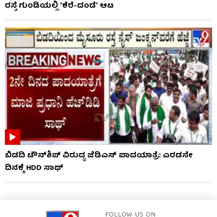
ರಸ್ತೆ ಗುಂಡಿಯಲ್ಲಿ 'ಕೆರೆ-ದಂಡೆ' ಆಟ
ಬಿಡದಿ ಟೌನ್‌ಶಿಪ್ ವಿರುದ್ಧ ಜೆಡಿಎಸ್ ಪಾದಯಾತ್ರೆ: ಎರಡನೇ
ದಿನಕ್ಕೆ HDD ಸಾಥ್
FOLLOW US ON