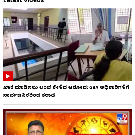
Latest Videos
ಖಾತೆ ಮಾಡಿಸಲು ಲಂಚ ಕೇಳಿದ ಆರೋಪ: GBA ಅಧಿಕಾರಿಗಳಿಗೆ
ಸಾರ್ವಜನಿಕರಿಂದ ತರಾಟೆ