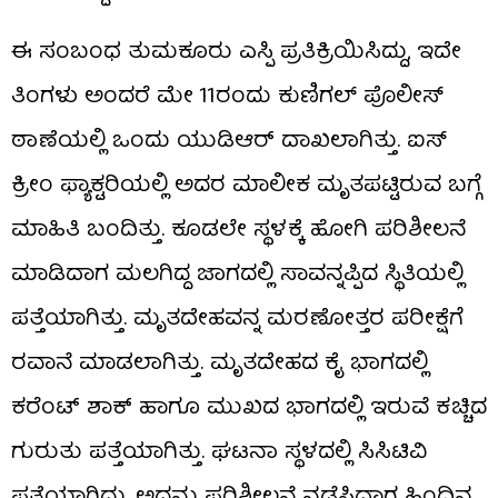
ಈ ಸಂಬಂಧ ತುಮಕೂರು ಎಸ್ಪಿ ಪ್ರತಿಕ್ರಿಯಿಸಿದ್ದು, ಇದೇ
ತಿಂಗಳು ಅಂದರೆ ಮೇ 11ರಂದು ಕುಣಿಗಲ್ ಪೊಲೀಸ್
ಠಾಣೆಯಲ್ಲಿ ಒಂದು ಯುಡಿಆರ್ ದಾಖಲಾಗಿತ್ತು. ಐಸ್
ಕ್ರೀಂ ಫ್ಯಾಕ್ಟರಿಯಲ್ಲಿ ಅದರ ಮಾಲೀಕ ಮೃತಪಟ್ಟಿರುವ ಬಗ್ಗೆ
ಮಾಹಿತಿ ಬಂದಿತ್ತು. ಕೂಡಲೇ ಸ್ಥಳಕ್ಕೆ ಹೋಗಿ ಪರಿಶೀಲನೆ
ಮಾಡಿದಾಗ ಮಲಗಿದ್ದ ಜಾಗದಲ್ಲಿ ಸಾವನ್ನಪ್ಪಿದ ಸ್ಥಿತಿಯಲ್ಲಿ
ಪತ್ತೆಯಾಗಿತ್ತು. ಮೃತದೇಹವನ್ನ ಮರಣೋತ್ತರ ಪರೀಕ್ಷೆಗೆ
ರವಾನೆ ಮಾಡಲಾಗಿತ್ತು. ಮೃತದೇಹದ ಕೈ ಭಾಗದಲ್ಲಿ
ಕರೆಂಟ್ ಶಾಕ್ ಹಾಗೂ ಮುಖದ ಭಾಗದಲ್ಲಿ ಇರುವೆ ಕಚ್ಚಿದ
ಗುರುತು ಪತ್ತೆಯಾಗಿತ್ತು. ಘಟನಾ ಸ್ಥಳದಲ್ಲಿ ಸಿಸಿಟಿವಿ
ಪತ್ತೆಯಾಗಿದ್ದು, ಅದನ್ನು ಪರಿಶೀಲನೆ ನಡೆಸಿದಾಗ ಹಿಂದಿನ