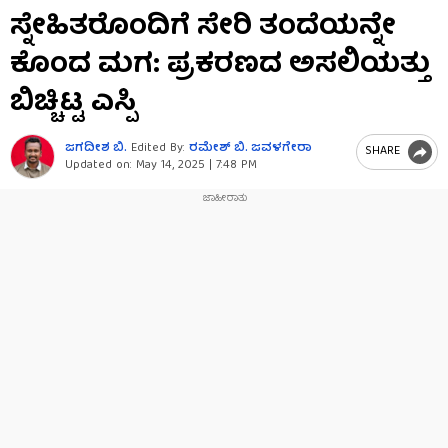
0
ಸ್ನೇಹಿತರೊಂದಿಗೆ ಸೇರಿ ತಂದೆಯನ್ನೇ
seconds
of
ಕೊಂದ ಮಗ: ಪ್ರಕರಣದ ಅಸಲಿಯತ್ತು
4
minutes,
57
ಬಿಚ್ಚಿಟ್ಟ ಎಸ್ಪಿ
seconds
ಜಗದೀಶ ಬಿ.
Edited By:
ರಮೇಶ್ ಬಿ. ಜವಳಗೇರಾ
SHARE
Updated on:
May 14, 2025 | 7:48 PM