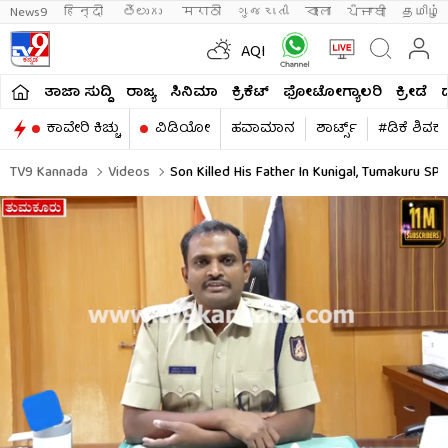
News9
हिन्दी 
తెలుగు 
मराठी
ગુજરાતી
বাংলা
ਪੰਜਾਬੀ
தமிழ்
AQI
ತಾಜಾ ಸುದ್ದಿ
ರಾಜ್ಯ
ಸಿನಿಮಾ
ಕ್ರಿಕೆಟ್​
ಫೋಟೋಗ್ಯಾಲರಿ
ಕ್ರೀಡೆ
ಕಾವೇರಿ ಕಿಚ್ಚು
ವಿಡಿಯೋ
ಹವಾಮಾನ
ಶಾರ್ಟ್ಸ್​
#ಡಿಕೆ ಶಿವಕ
TV9 Kannada
Videos
Son Killed His Father In Kunigal, Tumakuru SP