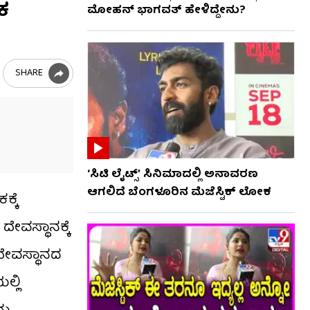
ಕ
ಮೋಹನ್ ಭಾಗವತ್ ಹೇಳಿದ್ದೇನು?
SHARE
‘ಸಿಟಿ ಲೈಟ್ಸ್’ ಸಿನಿಮಾದಲ್ಲಿ ಅನಾವರಣ
ಆಗಲಿದೆ ಬೆಂಗಳೂರಿನ ಮೆಜೆಸ್ಟಿಕ್ ಲೋಕ
್ಕೆ
ದೇವಸ್ಥಾನಕ್ಕೆ
 ದೇವಸ್ಥಾನದ
ಲ್ಲಿ