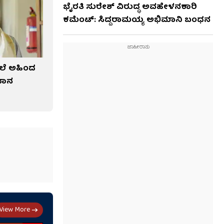
ಭೈರತಿ ಸುರೇಶ್ ವಿರುದ್ಧ ಅವಹೇಳನಕಾರಿ
ಕಮೆಂಟ್: ಸಿದ್ದರಾಮಯ್ಯ ಅಭಿಮಾನಿ ಬಂಧನ
ಲೆ ಅಹಿಂದ
ಧಾನ
View More