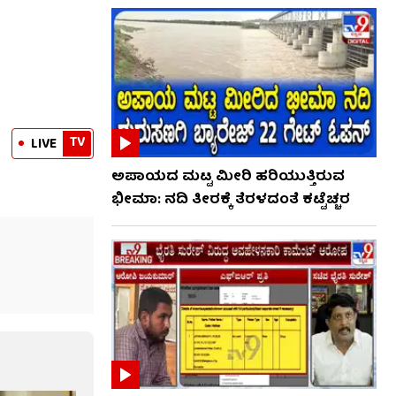
TV
LIVE
ಅಪಾಯದ ಮಟ್ಟ ಮೀರಿ ಹರಿಯುತ್ತಿರುವ
ಭೀಮಾ: ನದಿ ತೀರಕ್ಕೆ ತೆರಳದಂತೆ ಕಟ್ಟೆಚ್ಚರ