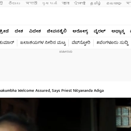
दी 
తెలుగు 
मराठी
ગુજરાતી
বাংলা
ਪੰਜਾਬੀ
தமிழ்
മലയാളം
मन
ಕ್ರೀಡೆ
ದೇಶ
ವಿದೇಶ
ಜೀವನಶೈಲಿ
ಆರೋಗ್ಯ
ವೈರಲ್​
ಅಧ್ಯಾತ್ಮ
ವಕುಮಾರ್​
ಜಲಾಶಯಗಳ ನೀರಿನ ಮಟ್ಟ
ವೆಬ್​ಸ್ಟೋರಿ
#ಬೆಂಗಳೂರು ಸುದ್ದಿ
urnakumbha Welcome Assured, Says Priest Nityananda Adiga