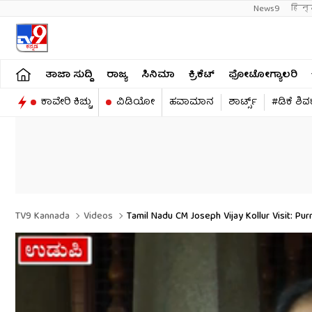
News9
हिन्
ತಾಜಾ ಸುದ್ದಿ
ರಾಜ್ಯ
ಸಿನಿಮಾ
ಕ್ರಿಕೆಟ್​
ಫೋಟೋಗ್ಯಾಲರಿ
ಕಾವೇರಿ ಕಿಚ್ಚು
ವಿಡಿಯೋ
ಹವಾಮಾನ
ಶಾರ್ಟ್ಸ್​
#ಡಿಕೆ ಶಿ
TV9 Kannada
Videos
Tamil Nadu CM Joseph Vijay Kollur Visit: P