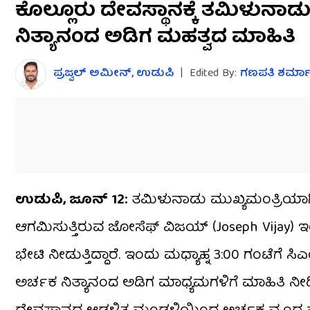
ಕೊಲ್ಲೂರು ದೇವಸ್ಥಾನಕ್ಕೆ ತಮಿಳುನಾ
seconds
of
ನಿತ್ಯಾನಂದ ಅಡಿಗ ಮಹತ್ವದ ಮಾಹಿತಿ
3
minutes,
5
seconds
Volume
ಪ್ರಜ್ವಲ್ ಅಮೀನ್​, ಉಡುಪಿ
|
Edited By:
ಗಣಪತಿ ಶರ್ಮ
0%
ಉಡುಪಿ, ಜೂನ್ 12:
ತಮಿಳುನಾಡು ಮುಖ್ಯಮಂತ್ರಿಯಾಗಿ
ಆಗಮಿಸುತ್ತಿರುವ ಜೋಸೆಫ್ ವಿಜಯ್ (Joseph Vijay) ಇಂದು 
ಭೇಟಿ ನೀಡುತ್ತಿದ್ದಾರೆ. ಇಂದು ಮಧ್ಯಾಹ್ನ 3:00 ಗಂಟೆಗೆ
ಅರ್ಚಕ ನಿತ್ಯಾನಂದ ಅಡಿಗ ಮಾಧ್ಯಮಗಳಿಗೆ ಮಾಹಿತಿ ನೀಡಿ