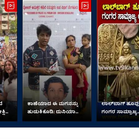
ೆ
ಕಾಣೆಯಾದ ಈ ಮಗನನ್ನು
ಲಾಲ್​ಬಾಗ್ ಹೂವುಗ
್ಷಿತ್
ಹುಡುಕಿಕೊಡಿ: ದುನಿಯಾ
ಗಂಗರ ಸಾಮ್ರಾಜ್ಯ
ವಿಜಯ್ ಮನವಿ
ಅನಾವರಣ