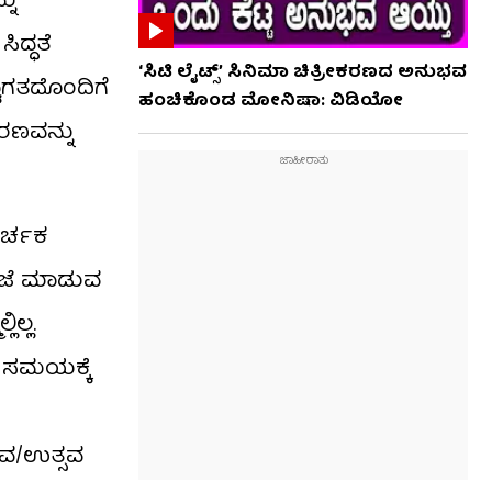
ನು
ದ್ಧತೆ
‘ಸಿಟಿ ಲೈಟ್ಸ್’ ಸಿನಿಮಾ ಚಿತ್ರೀಕರಣದ ಅನುಭವ
ವಾಗತದೊಂದಿಗೆ
ಹಂಚಿಕೊಂಡ ಮೋನಿಷಾ: ವಿಡಿಯೋ
ರಣವನ್ನು
ಅರ್ಚಕ
 ಪೂಜೆ ಮಾಡುವ
ಲ್ಲ.
 ಸಮಯಕ್ಕೆ
ಸವ/ಉತ್ಸವ