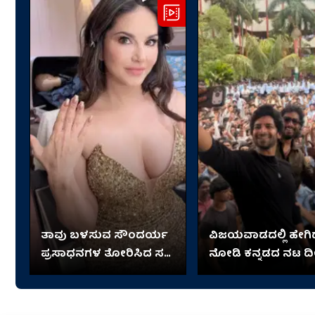
ತಾವು ಬಳಸುವ ಸೌಂದರ್ಯ
ವಿಜಯವಾಡದಲ್ಲಿ ಹೇಗಿದ
ಪ್ರಸಾಧನಗಳ ತೋರಿಸಿದ ಸನ್ನಿ
ನೋಡಿ ಕನ್ನಡದ ನಟ ದೀಕ
ಲಿಯೋನಿ
ಶೆಟ್ಟಿ ಹವಾ