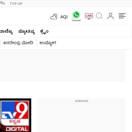
ी9
TV9-UP
AQI
ವಾಣಿಜ್ಯ
ಜ್ಯೋತಿಷ್ಯ
ಕ್ರೈಂ
#ನರೇಂದ್ರ ಮೋದಿ
ಉದ್ಯೋಗ