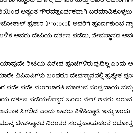
ಸಿಬ್ಬಂದಿ ವರ್ಗಕ್ಕೆ ಮೌಖಿಕ ಮತ್ತು ಲಿಖಿತ ಆದೇಶಗಳನ್
ಿಯಿಂದ ಅತ್ಯಂತ ಗೌರವಪೂರ್ವಕವಾಗಿ ಬರಮಾಡಿಕೊಳ್ಳಲು ಸಿ
ೋಟೋಕಾಲ್ ಪ್ರಕಾರ (Protocol) ಅವರಿಗೆ ಪೂರ್ಣಕುಂಭ ಸ್
. ಬಳಿಕ ಅವರು ದೇವಿಯ ದರ್ಶನ ಪಡೆದು, ದೇವಸ್ಥಾನದ ಆವ
ಲಿ ಯಾವುದೇ ರೀತಿಯ ವಿಶೇಷ ಪೂಜೆಗಳಿರುವುದಿಲ್ಲ ಎಂದು 
್ರಕ್ಕೆ ಯಾರೇ ವಿವಿಐಪಿಗಳು ಬಂದರೂ ದೇವಸ್ಥಾನದಲ್ಲಿ ಪ್ರತ್ಯೇಕ
ದಾಗ ಪದೇ ಪದೇ ಮಂಗಳಾರತಿ ಮಾಡುವ ಸಂಪ್ರದಾಯ ನಮ್ಮಲ್ಲಿ
ಿಯ ದರ್ಶನ ಪಡೆಯಲಿದ್ದಾರೆ. ಒಂದು ವೇಳೆ ಅವರು ಬರುವ
ಅವಕಾಶ ಸಿಗಲಿದೆ ಎಂದು ಅವರು ತಿಳಿಸಿದ್ದಾರೆ. ಇನ್ನು ಇಂದು
ೂ ಮುನ್ನ ದೇವಸ್ಥಾನದ ನಿರಂತರ ಸಂಪ್ರದಾಯದಂತೆ ರಥೋತ್