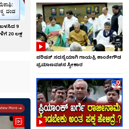
್ ಬಳಸಿದ 9
ಗೆ 20 ಲಕ್ಷ
ಪರಿಷತ್ ಸದಸ್ಯೆಯಾಗಿ ಗಾಯತ್ರಿ ಶಾಂತೇಗೌಡ
ಪ್ರಮಾಣವಚನ ಸ್ವೀಕಾರ
View More