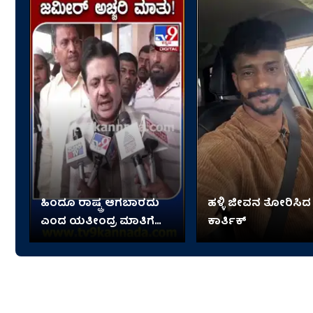
ಹಿಂದೂ ರಾಷ್ಟ್ರ ಆಗಬಾರದು
ಹಳ್ಳಿ ಜೀವನ ತೋರಿಸಿದ
ಎಂದ ಯತೀಂದ್ರ ಮಾತಿಗೆ
ಕಾರ್ತಿಕ್
ಸಚಿವ ಜಮೀರ್ ಹೇಳಿದ್ದೇನು?