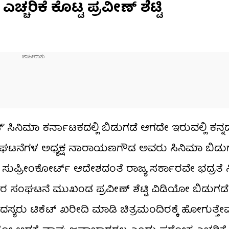
್ಚರಿಕೆ ಕೊಟ್ಟ ಪ್ರವೀಣ್ ಶೆಟ್ಟಿ
 ಸಿನಿಮಾ ಕರ್ನಾಟಕದಲ್ಲಿ ಬಿಡುಗಡೆ ಆಗದೇ ಇರುವಲ್ಲಿ ಕನ್
ಂಘಟನೆಗಳ ಅಧ್ಯಕ್ಷ ನಾರಾಯಣಗೌಡ ಅವರು ಸಿನಿಮಾ ಬಿಡು
ೀಗ ಸುಪ್ರೀಂಕೋರ್ಟ್ ಆದೇಶದಂತೆ ರಾಜ್ಯ ಸರ್ಕಾರವೇ ಭದ್ರತೆ 
ರ ಸಂಘಟನೆ ಮುಖಂಡ ಪ್ರವೀಣ್ ಶೆಟ್ಟಿ ವಿಡಿಯೋ ಬಿಡುಗಡೆ 
ಯರು ಟಿಕೆಟ್ ಖರೀದಿ ಮಾಡಿ ಚಿತ್ರಮಂದಿರಕ್ಕೆ ಹೋಗುತ್ತೇವೆ’ 