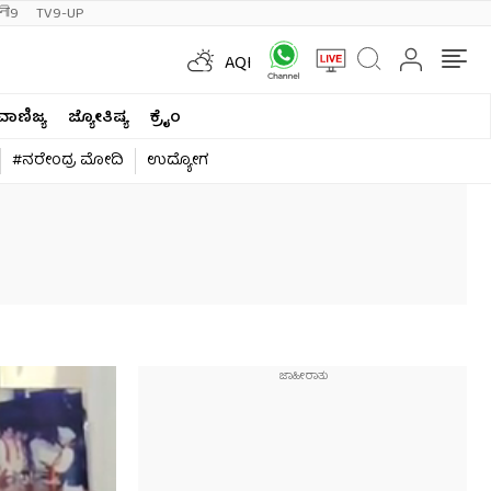
ी9
TV9-UP
AQI
ವಾಣಿಜ್ಯ
ಜ್ಯೋತಿಷ್ಯ
ಕ್ರೈಂ
#ನರೇಂದ್ರ ಮೋದಿ
ಉದ್ಯೋಗ