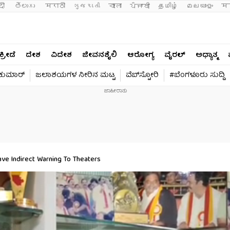
दी 
తెలుగు 
मराठी
ગુજરાતી
বাংলা
ਪੰਜਾਬੀ
தமிழ்
മലയാളം
मन
ಕ್ರೀಡೆ
ದೇಶ
ವಿದೇಶ
ಜೀವನಶೈಲಿ
ಆರೋಗ್ಯ
ವೈರಲ್​
ಅಧ್ಯಾತ್ಮ
ವಕುಮಾರ್​
ಜಲಾಶಯಗಳ ನೀರಿನ ಮಟ್ಟ
ವೆಬ್​ಸ್ಟೋರಿ
#ಬೆಂಗಳೂರು ಸುದ್ದಿ
ve Indirect Warning To Theaters