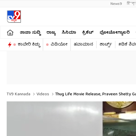
News9
हिन्
ತಾಜಾ ಸುದ್ದಿ
ರಾಜ್ಯ
ಸಿನಿಮಾ
ಕ್ರಿಕೆಟ್​
ಫೋಟೋಗ್ಯಾಲರಿ
ಕಾವೇರಿ ಕಿಚ್ಚು
ವಿಡಿಯೋ
ಹವಾಮಾನ
ಶಾರ್ಟ್ಸ್​
#ಡಿಕೆ ಶಿ
TV9 Kannada
Videos
Thug Life Movie Release, Praveen Shetty Ga