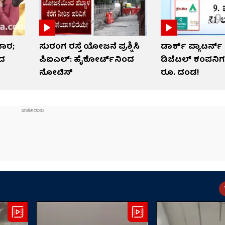
ವಾರ;
ಸುರಂಗ ರಸ್ತೆ ಯೋಜನೆ ಪ್ರಶ್ನಿಸಿ
ಡಾರ್ಕ್ ಪ್ಯಾಟರ್ನ
ೆದ
ಪಿಐಎಲ್: ಹೈಕೋರ್ಟ್​​ನಿಂದ
ಡಿಜಿಟಲ್ ಕಂಪನಿಗಳಿ
ನೋಟಿಸ್​​
ರೂ. ದಂಡ!