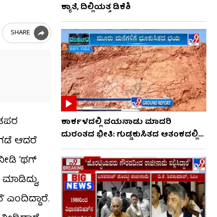
ಕ್ಯಾತೆ, ದಿಲ್ಲಿಯತ್ತ ಡಿಕೆಶಿ
SHARE
ನಡಪರ
ಕಾರ್ಕಳದಲ್ಲಿ ವಯನಾಡು ಮಾದರಿ
ದುರಂತದ ಭೀತಿ: ಗುಡ್ಡಕುಸಿತದ ಆತಂಕದಲ್ಲಿ
ಗಡೆ ಆದರೆ
ಜನರು
ನೀಡಿ ‘ಥಗ್
ಮಾಡಿದ್ದು,
ಎಂದಿದ್ದಾರೆ.