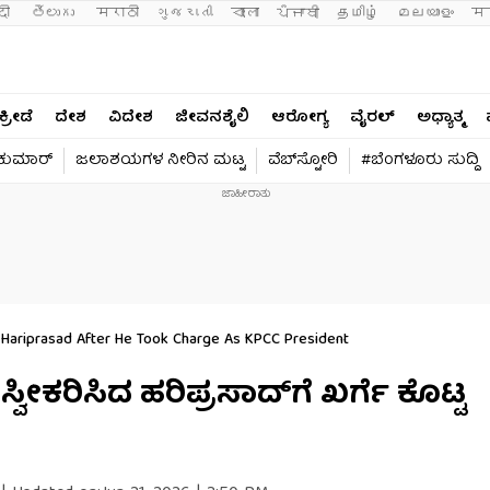
दी 
తెలుగు 
मराठी
ગુજરાતી
বাংলা
ਪੰਜਾਬੀ
தமிழ்
മലയാളം
मन
ಕ್ರೀಡೆ
ದೇಶ
ವಿದೇಶ
ಜೀವನಶೈಲಿ
ಆರೋಗ್ಯ
ವೈರಲ್​
ಅಧ್ಯಾತ್ಮ
ವಕುಮಾರ್​
ಜಲಾಶಯಗಳ ನೀರಿನ ಮಟ್ಟ
ವೆಬ್​ಸ್ಟೋರಿ
#ಬೆಂಗಳೂರು ಸುದ್ದಿ
 Hariprasad After He Took Charge As KPCC President
ವೀಕರಿಸಿದ ಹರಿಪ್ರಸಾದ್​​​ಗೆ ಖರ್ಗೆ ಕೊಟ್ಟ