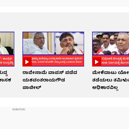
ುದ್ಧ
ರಾಜೀನಾಮೆ ವಾಪಸ್ ಪಡೆದ
ಮೇಕೆದಾಟು ಯೋ
ಶಾಸಕ
ಯಶವಂತರಾಯಗೌಡ
ತಡೆಯಲು ತಮಿಳುನ
ಪಾಟೀಲ್
ಅಧಿಕಾರವಿಲ್ಲ