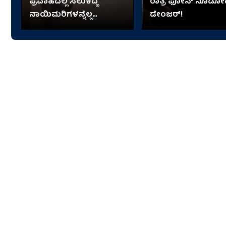
ಪ್ರವಾಹದಲ್ಲಿ ಸಿಲುಕಿದ್ದ
ರಾತ್ರಿ ಫೋನ್​​ ನೊಡೋ
ನಾಯಿಮರಿಗಳನ್ನೆಲ್ಲ
ಡೇಂಜರ್!
ತಬ್ಬಿಕೊಂಡು ಬಂದ ಬಾಲಕಿ!