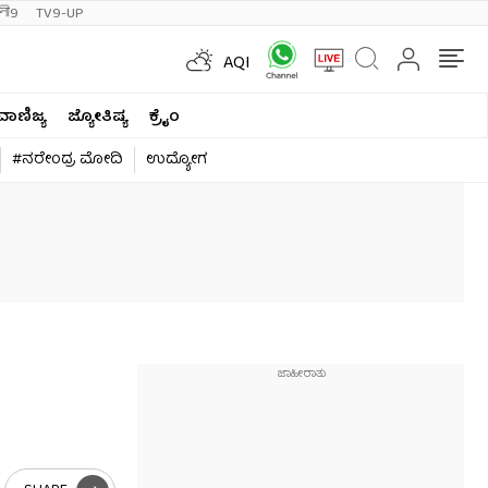
ी9
TV9-UP
AQI
ವಾಣಿಜ್ಯ
ಜ್ಯೋತಿಷ್ಯ
ಕ್ರೈಂ
#ನರೇಂದ್ರ ಮೋದಿ
ಉದ್ಯೋಗ