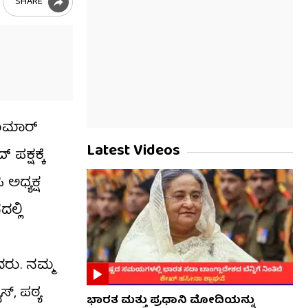
SHARE
ಕುಮಾರ್​
Latest Videos
 ಪಕ್ಷಕ್ಕೆ
ಅಧ್ಯಕ್ಷ
ಲ್ಲಿ
ದರು. ನಮ್ಮ
್, ಪಠ್ಯ
ಭಾರತ ಮತ್ತು ಪ್ರಧಾನಿ ಮೋದಿಯನ್ನು