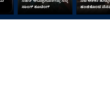
ದು
ಸಖತ್ ಅದ್ದೂರಿಯಾಗಿತ್ತು ಸನ್ನಿ
ನಟಿ ಆಶಿಕಾ ಹುಟ್ಟುಹಬ
ಸಾಂಗ್ ಶೂಟಿಂಗ್
ಹಂಚಿಕೊಂಡ ನೆನ