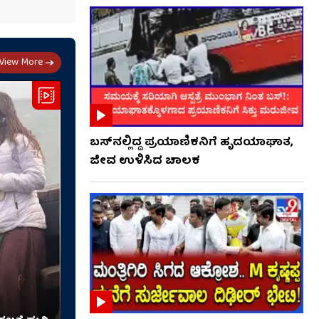
View More
ಬಸ್‌ನಲ್ಲಿದ್ದ ಪ್ರಯಾಣಿಕನಿಗೆ ಹೃದಯಾಘಾತ,
ಜೀವ ಉಳಿಸಿದ ಚಾಲಕ