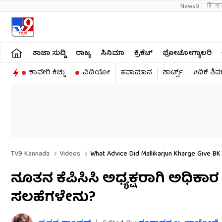
News9
हिन्
ತಾಜಾ ಸುದ್ದಿ
ರಾಜ್ಯ
ಸಿನಿಮಾ
ಕ್ರಿಕೆಟ್​
ಫೋಟೋಗ್ಯಾಲರಿ
ಕಾವೇರಿ ಕಿಚ್ಚು
ವಿಡಿಯೋ
ಹವಾಮಾನ
ಶಾರ್ಟ್ಸ್​
#ಡಿಕೆ ಶಿ
TV9 Kannada
Videos
What Advice Did Mallikarjun Kharge Give BK
ನೂತನ ಕೆಪಿಸಿಸಿ ಅಧ್ಯಕ್ಷರಾಗಿ ಅಧಿಕಾರ ಸ್
ಸಲಹೆಗಳೇನು?