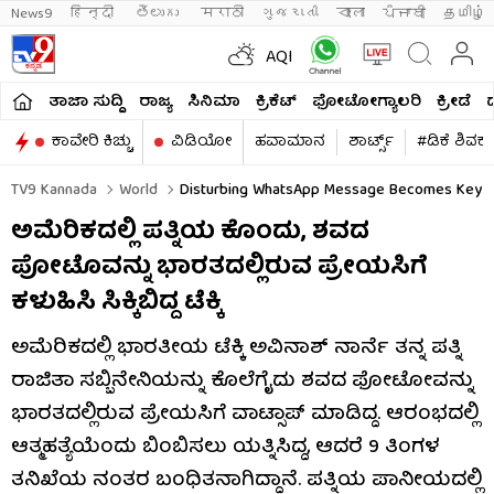
News9
हिन्दी 
తెలుగు 
मराठी
ગુજરાતી
বাংলা
ਪੰਜਾਬੀ
தமிழ்
AQI
ತಾಜಾ ಸುದ್ದಿ
ರಾಜ್ಯ
ಸಿನಿಮಾ
ಕ್ರಿಕೆಟ್​
ಫೋಟೋಗ್ಯಾಲರಿ
ಕ್ರೀಡೆ
ಕಾವೇರಿ ಕಿಚ್ಚು
ವಿಡಿಯೋ
ಹವಾಮಾನ
ಶಾರ್ಟ್ಸ್​
#ಡಿಕೆ ಶಿವಕ
TV9 Kannada
World
Disturbing WhatsApp Message Becomes Key Ev
ಅಮೆರಿಕದಲ್ಲಿ ಪತ್ನಿಯ ಕೊಂದು, ಶವದ
ಪೋಟೊವನ್ನು ಭಾರತದಲ್ಲಿರುವ ಪ್ರೇಯಸಿಗೆ
ಕಳುಹಿಸಿ ಸಿಕ್ಕಿಬಿದ್ದ ಟೆಕ್ಕಿ
ಅಮೆರಿಕದಲ್ಲಿ ಭಾರತೀಯ ಟೆಕ್ಕಿ ಅವಿನಾಶ್ ನಾರ್ನೆ ತನ್ನ ಪತ್ನಿ
ರಾಜಿತಾ ಸಬ್ಬಿನೇನಿಯನ್ನು ಕೊಲೆಗೈದು ಶವದ ಫೋಟೋವನ್ನು
ಭಾರತದಲ್ಲಿರುವ ಪ್ರೇಯಸಿಗೆ ವಾಟ್ಸಾಪ್ ಮಾಡಿದ್ದ. ಆರಂಭದಲ್ಲಿ
ಆತ್ಮಹತ್ಯೆಯೆಂದು ಬಿಂಬಿಸಲು ಯತ್ನಿಸಿದ್ದ, ಆದರೆ 9 ತಿಂಗಳ
ತನಿಖೆಯ ನಂತರ ಬಂಧಿತನಾಗಿದ್ದಾನೆ. ಪತ್ನಿಯ ಪಾನೀಯದಲ್ಲಿ