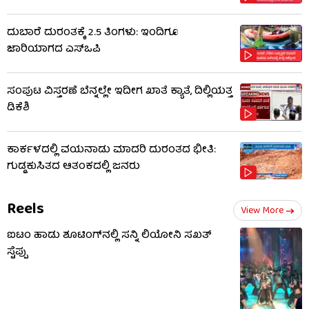
ದುಬಾರೆ ದುರಂತಕ್ಕೆ 2.5 ತಿಂಗಳು: ಇಂದಿಗೂ
ಜಾರಿಯಾಗದ ಎಸ್‌ಒಪಿ
ಸಂಪುಟ ವಿಸ್ತರಣೆ ಬೆನ್ನಲ್ಲೇ ಇದೀಗ ಖಾತೆ ಕ್ಯಾತೆ, ದಿಲ್ಲಿಯತ್ತ
ಡಿಕೆಶಿ
ಕಾರ್ಕಳದಲ್ಲಿ ವಯನಾಡು ಮಾದರಿ ದುರಂತದ ಭೀತಿ:
ಗುಡ್ಡಕುಸಿತದ ಆತಂಕದಲ್ಲಿ ಜನರು
Reels
View More
ಐಟಂ ಹಾಡು ಶೂಟಿಂಗ್​​ನಲ್ಲಿ ಸನ್ನಿ ಲಿಯೋನಿ ಸಖತ್
ಸ್ಟೆಪ್ಪು