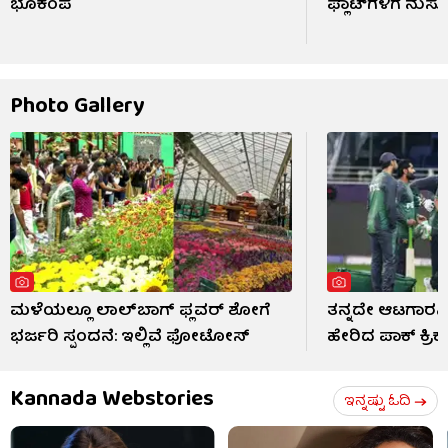
ಭೂಕಂಪ
ಫ್ಲಾಟ್‌ಗಳಿಗೆ ನುಸು
Photo Gallery
ಮಳೆಯಲ್ಲೂ ಲಾಲ್‌ಬಾಗ್ ಫ್ಲವರ್ ಶೋಗೆ
ತನ್ನದೇ ಆಟಗಾರನಿ
ಭರ್ಜರಿ ಸ್ಪಂದನೆ: ಇಲ್ಲಿವೆ ಫೋಟೋಸ್​
ಹೇರಿದ ಪಾಕ್ ಕ್ರಿ
Kannada Webstories
ಇನ್ನಷ್ಟು ಓದಿ