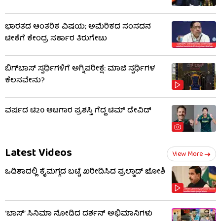
ಭಾರತದ ಆಂತರಿಕ ವಿಷಯ; ಅಮೆರಿಕದ ಸಂಸದನ
ಟೀಕೆಗೆ ಕೇಂದ್ರ ಸರ್ಕಾರ ತಿರುಗೇಟು
ಬಿಗ್​​ಬಾಸ್​ ಸ್ಪರ್ಧಿಗಳಿಗೆ ಅಗ್ನಿಪರೀಕ್ಷೆ: ಮಾಜಿ ​​ಸ್ಪರ್ಧಿಗಳ
ಕೆಲಸವೇನು?
ವರ್ಷದ ಟಿ20 ಆಟಗಾರ ಪ್ರಶಸ್ತಿ ಗೆದ್ದ ಟಿಮ್ ಡೇವಿಡ್
Latest Videos
View More
ಒಡಿಶಾದಲ್ಲಿ ಕೈಮಗ್ಗದ ಬಟ್ಟೆ ಖರೀದಿಸಿದ ಪ್ರಲ್ಹಾದ್ ಜೋಶಿ
‘ಬಾಸ್’ ಸಿನಿಮಾ ನೋಡಿದ ದರ್ಶನ್ ಅಭಿಮಾನಿಗಳು