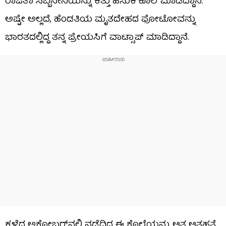
ರಾಜಿತಾ ಸಬ್ಬಿನೇನಿಯನ್ನು ಕತ್ತು ಹಿಸುಕಿ ಕೊಲೆ ಮಾಡಿದ್ದಾನೆ.
ಅಷ್ಟೇ ಅಲ್ಲದೆ, ಹೆಂಡತಿಯ ಮೃತದೇಹದ ಫೋಟೋವನ್ನು
ಭಾರತದಲ್ಲಿದ್ದ ತನ್ನ ಪ್ರೇಯಸಿಗೆ ವಾಟ್ಸಾಪ್ ಮಾಡಿದ್ದಾನೆ.
ಕಳೆದ ಅಕ್ಟೋಬರ್‌ನಲ್ಲಿ ನಡೆದಿದ್ದ ಈ ಕೊಲೆಯನ್ನು ಆತ ಆತ್ಮಹತ್ಯೆ