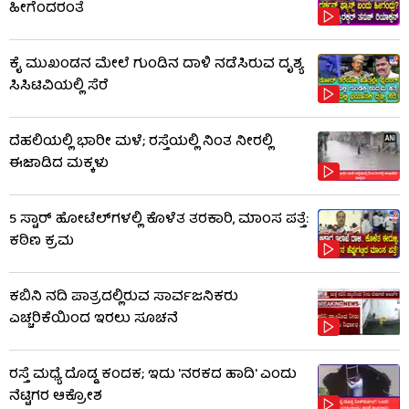
ಹೀಗೆಂದರಂತೆ
ಕೈ ಮುಖಂಡನ ಮೇಲೆ ಗುಂಡಿನ ದಾಳಿ ನಡೆಸಿರುವ ದೃಶ್ಯ
ಸಿಸಿಟಿವಿಯಲ್ಲಿ ಸೆರೆ
ದೆಹಲಿಯಲ್ಲಿ ಭಾರೀ ಮಳೆ; ರಸ್ತೆಯಲ್ಲಿ ನಿಂತ ನೀರಲ್ಲಿ
ಈಜಾಡಿದ ಮಕ್ಕಳು
5 ಸ್ಟಾರ್ ಹೋಟೆಲ್​​ಗಳಲ್ಲಿ ಕೊಳೆತ ತರಕಾರಿ, ಮಾಂಸ ಪತ್ತೆ:
ಕಠಿಣ ಕ್ರಮ
ಕಬಿನಿ ನದಿ ಪಾತ್ರದಲ್ಲಿರುವ ಸಾರ್ವಜನಿಕರು
ಎಚ್ಚರಿಕೆಯಿಂದ ಇರಲು ಸೂಚನೆ
ರಸ್ತೆ ಮಧ್ಯೆ ದೊಡ್ಡ ಕಂದಕ; ಇದು 'ನರಕದ ಹಾದಿ' ಎಂದು
ನೆಟ್ಟಿಗರ ಆಕ್ರೋಶ