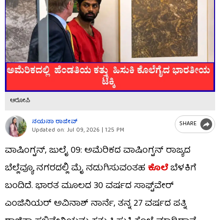
ಆರೋಪಿ
ನಯನಾ ರಾಜೀವ್
SHARE
Updated on:
Jul 09, 2026 | 1:25 PM
ವಾಷಿಂಗ್ಟನ್, ಜುಲೈ 09: ಅಮೆರಿಕದ ವಾಷಿಂಗ್ಟನ್ ರಾಜ್ಯದ
ಬೆಲ್ಲೆವ್ಯೂ ನಗರದಲ್ಲಿ ಮೈ ನಡುಗಿಸುವಂತಹ
ಕೊಲೆ
ಬೆಳಕಿಗೆ
ಬಂದಿದೆ. ಭಾರತ ಮೂಲದ 30 ವರ್ಷದ ಸಾಫ್ಟ್‌ವೇರ್
ಎಂಜಿನಿಯರ್ ಅವಿನಾಶ್ ನಾರ್ನೆ, ತನ್ನ 27 ವರ್ಷದ ಪತ್ನಿ