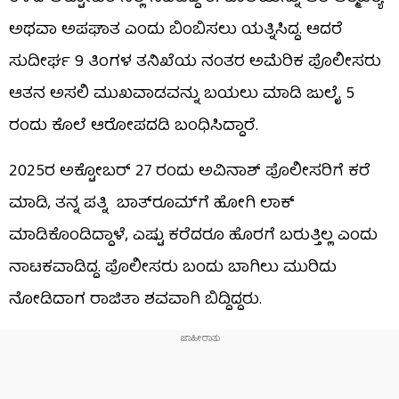
ಅಥವಾ ಅಪಘಾತ ಎಂದು ಬಿಂಬಿಸಲು ಯತ್ನಿಸಿದ್ದ. ಆದರೆ
ಸುದೀರ್ಘ 9 ತಿಂಗಳ ತನಿಖೆಯ ನಂತರ ಅಮೆರಿಕ ಪೊಲೀಸರು
ಆತನ ಅಸಲಿ ಮುಖವಾಡವನ್ನು ಬಯಲು ಮಾಡಿ ಜುಲೈ 5
ರಂದು ಕೊಲೆ ಆರೋಪದಡಿ ಬಂಧಿಸಿದ್ದಾರೆ.
2025ರ ಅಕ್ಟೋಬರ್ 27 ರಂದು ಅವಿನಾಶ್ ಪೊಲೀಸರಿಗೆ ಕರೆ
ಮಾಡಿ, ತನ್ನ ಪತ್ನಿ ಬಾತ್​ರೂಮ್​ಗೆ ಹೋಗಿ ಲಾಕ್
ಮಾಡಿಕೊಂಡಿದ್ದಾಳೆ, ಎಷ್ಟು ಕರೆದರೂ ಹೊರಗೆ ಬರುತ್ತಿಲ್ಲ ಎಂದು
ನಾಟಕವಾಡಿದ್ದ. ಪೊಲೀಸರು ಬಂದು ಬಾಗಿಲು ಮುರಿದು
ನೋಡಿದಾಗ ರಾಜಿತಾ ಶವವಾಗಿ ಬಿದ್ದಿದ್ದರು.