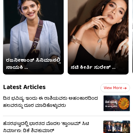
ರಜನೀಕಾಂತ್ ಸಿನಿಮಾನಲ್ಲಿ
ನಾಯಕಿ ...
ನಟಿ ಕೀರ್ತಿ ಸುರೇಶ್ ...
Latest Articles
View More
ದಿನ ಭವಿಷ್ಯ: ಇಂದು ಈ ರಾಶಿಯವರು ಅಹಂಕಾರದಿಂದ
ಹಲವರನ್ನು ದೂರ ಮಾಡಿಕೊಳ್ಳುವರು
ಹೆಸರಘಟ್ಟದಲ್ಲಿ ಭಾರತದ ಮೊದಲ ‘ಕ್ವಾಂಟಮ್ ಸಿಟಿ
ನಿರ್ಮಾಣ: ಡಿಕೆ ಶಿವಕುಮಾರ್