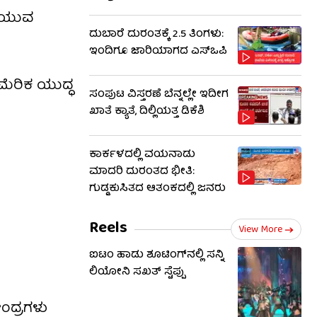
ರಿಯುವ
ದುಬಾರೆ ದುರಂತಕ್ಕೆ 2.5 ತಿಂಗಳು:
ಇಂದಿಗೂ ಜಾರಿಯಾಗದ ಎಸ್‌ಒಪಿ
ಅಮೆರಿಕ ಯುದ್ಧ
ಸಂಪುಟ ವಿಸ್ತರಣೆ ಬೆನ್ನಲ್ಲೇ ಇದೀಗ
ಖಾತೆ ಕ್ಯಾತೆ, ದಿಲ್ಲಿಯತ್ತ ಡಿಕೆಶಿ
ಕಾರ್ಕಳದಲ್ಲಿ ವಯನಾಡು
ಮಾದರಿ ದುರಂತದ ಭೀತಿ:
ಗುಡ್ಡಕುಸಿತದ ಆತಂಕದಲ್ಲಿ ಜನರು
Reels
View More
ಐಟಂ ಹಾಡು ಶೂಟಿಂಗ್​​ನಲ್ಲಿ ಸನ್ನಿ
ಲಿಯೋನಿ ಸಖತ್ ಸ್ಟೆಪ್ಪು
ೇಂದ್ರಗಳು