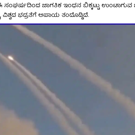
ೆ. ಈ ಸಂಘರ್ಷದಿಂದ ಜಾಗತಿಕ ಇಂಧನ ಬಿಕ್ಕಟ್ಟು ಉಂಟಾಗುವ 
ವಿಶ್ವದ ಭದ್ರತೆಗೆ ಅಪಾಯ ತಂದೊಡ್ಡಿದೆ.