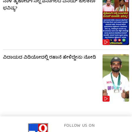
ನಾಳೆ ಹೈಕೋರ್ಟ್​​ನಲ್ಲಿ ಏನಾಗಲಿದೆ ವಿನಯ್ ಕುಲಕರ್ಣಿ
ಭವಿಷ್ಯ?
ವಿದಾಯದ ವಿಡಿಯೋದಲ್ಲಿ ರಹಾನೆ ಹೇಳಿದ್ದೇನು ನೋಡಿ
FOLLOW US ON