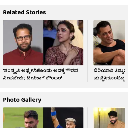
Related Stories
‘ಸಂಸ್ಕೃತಿ ಅರ್ಥೈಸಿಕೊಂಡು ಅದಕ್ಕೆ ಗೌರವ
ಬಿರಿಯಾನಿ ತಿನ್ನುತ್
ನೀಡಬೇಕು’; ದೀಪಿಕಾಗೆ ಕೌಂಟರ್
ಚುಚ್ಚಿಸಿಕೊಂಡಿದ್ದ
Photo Gallery