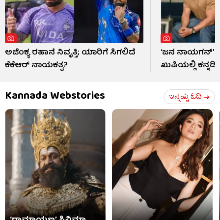
ಅಜಿಂಕ್ಯ ರಹಾನೆ ನಿವೃತ್ತಿ; ಯಾರಿಗೆ ಸಿಗಲಿದೆ
‘ಜನ ನಾಯಗನ್’ ಚಿತ
ಕೆಕೆಆರ್ ನಾಯಕತ್ವ?
ಖುಷಿಯಲ್ಲಿ ಕನ್ನಡಿಗ
Kannada Webstories
ಇನ್ನಷ್ಟು ಓದಿ