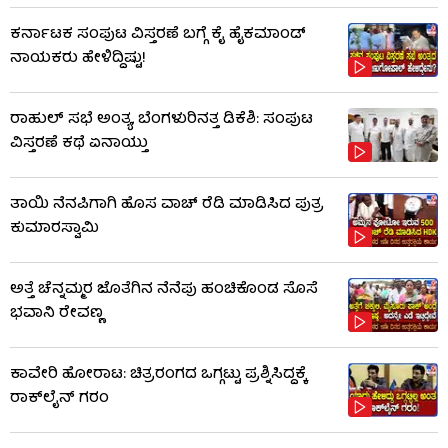
ಕರ್ನಾಟಕ ಸಂಪುಟ ವಿಸ್ತರಣೆ ಬಗ್ಗೆ ಕೈ ಹೈಕಮಾಂಡ್
ನಾಯಕರು ಹೇಳಿದ್ದಿಷ್ಟು!
ರಾಹುಲ್ ಸಭೆ ಅಂತ್ಯ, ಬೆಂಗಳುರಿನತ್ತ ಡಿಕೆಶಿ: ಸಂಪುಟ
ವಿಸ್ತರಣೆ ಕಥೆ ಏನಾಯ್ತು
ತಾಯಿ ನೆನಪಿಗಾಗಿ ಹೊಸ ವಾಚ್ ರೆಡಿ ಮಾಡಿಸಿದ ಪುತ್ರ
ಕುಮಾರಸ್ವಾಮಿ
ಅತ್ತೆ ಚೆನ್ನಮ್ಮರ ಜೊತೆಗಿನ ನೆನೆಪು ಹಂಚಿಕೊಂಡ ಸೊಸೆ
ಭವಾನಿ ರೇವಣ್ಣ
ಕಾವೇರಿ ಹೋರಾಟ: ಚಿತ್ರರಂಗದ ಒಗ್ಗಟ್ಟು ಪ್ರಶ್ನಿಸಿದ್ದಕ್ಕೆ
ರಾಕ್​ಲೈನ್ ಗರಂ