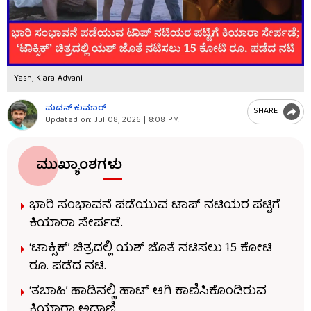
Yash, Kiara Advani
ಮದನ್​ ಕುಮಾರ್​
SHARE
Updated on:
Jul 08, 2026 | 8:08 PM
ಮುಖ್ಯಾಂಶಗಳು
ಭಾರಿ ಸಂಭಾವನೆ ಪಡೆಯುವ ಟಾಪ್ ನಟಿಯರ ಪಟ್ಟಿಗೆ
ಕಿಯಾರಾ ಸೇರ್ಪಡೆ.
‘ಟಾಕ್ಸಿಕ್’ ಚಿತ್ರದಲ್ಲಿ ಯಶ್ ಜೊತೆ ನಟಿಸಲು 15 ಕೋಟಿ
ರೂ. ಪಡೆದ ನಟಿ.
‘ತಬಾಹಿ’ ಹಾಡಿನಲ್ಲಿ ಹಾಟ್ ಆಗಿ ಕಾಣಿಸಿಕೊಂಡಿರುವ
ಕಿಯಾರಾ ಅಡ್ವಾಣಿ.