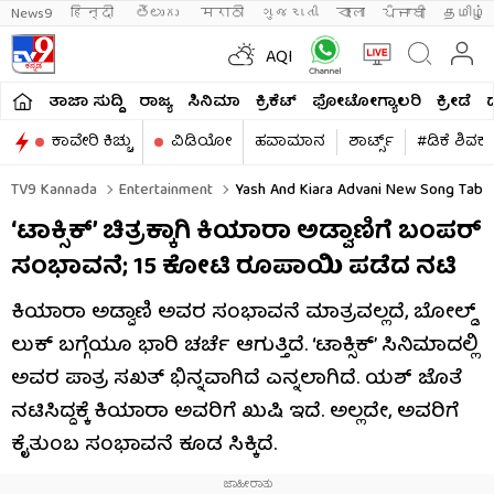
News9
हिन्दी 
తెలుగు 
मराठी
ગુજરાતી
বাংলা
ਪੰਜਾਬੀ
தமிழ்
AQI
ತಾಜಾ ಸುದ್ದಿ
ರಾಜ್ಯ
ಸಿನಿಮಾ
ಕ್ರಿಕೆಟ್​
ಫೋಟೋಗ್ಯಾಲರಿ
ಕ್ರೀಡೆ
ಕಾವೇರಿ ಕಿಚ್ಚು
ವಿಡಿಯೋ
ಹವಾಮಾನ
ಶಾರ್ಟ್ಸ್​
#ಡಿಕೆ ಶಿವಕ
TV9 Kannada
Entertainment
Yash And Kiara Advani New Song Tabaa
‘ಟಾಕ್ಸಿಕ್’ ಚಿತ್ರಕ್ಕಾಗಿ ಕಿಯಾರಾ ಅಡ್ವಾಣಿಗೆ ಬಂಪರ್
ಸಂಭಾವನೆ; 15 ಕೋಟಿ ರೂಪಾಯಿ ಪಡೆದ ನಟಿ
ಕಿಯಾರಾ ಅಡ್ವಾಣಿ ಅವರ ಸಂಭಾವನೆ ಮಾತ್ರವಲ್ಲದೆ, ಬೋಲ್ಡ್
ಲುಕ್ ಬಗ್ಗೆಯೂ ಭಾರಿ ಚರ್ಚೆ ಆಗುತ್ತಿದೆ. ‘ಟಾಕ್ಸಿಕ್’ ಸಿನಿಮಾದಲ್ಲಿ
ಅವರ ಪಾತ್ರ ಸಖತ್ ಭಿನ್ನವಾಗಿದೆ ಎನ್ನಲಾಗಿದೆ. ಯಶ್ ಜೊತೆ
ನಟಿಸಿದ್ದಕ್ಕೆ ಕಿಯಾರಾ ಅವರಿಗೆ ಖುಷಿ ಇದೆ. ಅಲ್ಲದೇ, ಅವರಿಗೆ
ಕೈತುಂಬ ಸಂಭಾವನೆ ಕೂಡ ಸಿಕ್ಕಿದೆ.