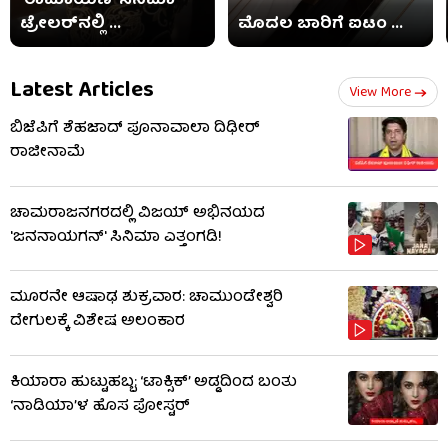
‘ರಾಮಾಯಣ’ ಸಿನಿಮಾ
ಟ್ರೇಲರ್​​ನಲ್ಲಿ ...
ಮೊದಲ ಬಾರಿಗೆ ಐಟಂ ...
Latest Articles
View More
ಬಿಜೆಪಿಗೆ ಶೆಹಜಾದ್ ಪೂನಾವಾಲಾ ದಿಢೀರ್
ರಾಜೀನಾಮೆ
ಚಾಮರಾಜನಗರದಲ್ಲಿ ವಿಜಯ್ ಅಭಿನಯದ
'ಜನನಾಯಗನ್' ಸಿನಿಮಾ ಎತ್ತಂಗಡಿ!
ಮೂರನೇ ಆಷಾಢ ಶುಕ್ರವಾರ: ಚಾಮುಂಡೇಶ್ವರಿ
ದೇಗುಲಕ್ಕೆ ವಿಶೇಷ ಅಲಂಕಾರ
ಕಿಯಾರಾ ಹುಟ್ಟುಹಬ್ಬ: ‘ಟಾಕ್ಸಿಕ್’ ಅಡ್ಡದಿಂದ ಬಂತು
‘ನಾಡಿಯಾ’ಳ ಹೊಸ ಪೋಸ್ಟರ್