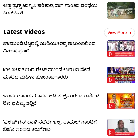
ಅಪ್ಪ ಡ್ರಗ್ಸ್ ಜಾಗೃತಿ ಹರಿಕಾರ, ಮಗ ಗಾಂಜಾ ದಂಧೆಯ
ಕಿಂಗ್‌ಪಿನ್!
Latest Videos
View More
ಚಾಮುಂಡಿಬೆಟ್ಟದಲ್ಲಿ ಯಡಿಯೂರಪ್ಪ ಕುಟುಂಬದಿಂದ
ವಿಶೇಷ ಪೂಜೆ
KRS ಜಲಾಶಯದ ಗೇಟ್ ಮುಂದೆ ಉರುಳು ಸೇವೆ
ಮಾಡಿದ ಮಹಿಳಾ ಹೋರಾಟಗಾರರು
ಇಂದು ಆಷಾಢ ಮಾಸದ ಆಡಿ ಶುಕ್ರವಾರ: 12 ರಾಶಿಗಳ
ದಿನ ಭವಿಷ್ಯ ಇಲ್ಲಿದೆ
'ಪೆಲೆಟ್ ಗನ್ ದಾಳಿ ನಡೆದೇ ಇಲ್ಲ'; ರಾಹುಲ್ ಗಾಂಧಿಗೆ
ಬಿಜೆಪಿ ಸಂಸದ ತಿರುಗೇಟು