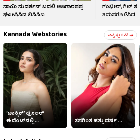
ಸಾಯಿ ಸುದರ್ಶನ್ ಬದಲಿ ಆಟಗಾರನನ್ನ
ಗಂಭೀರ್, ಗಿಲ್ 
ಘೋಷಿಸಿದ ಬಿಸಿಸಿಐ
ಶಮನಗೊಳಿಸಿದ ಜೈ
Kannada Webstories
ಇನ್ನಷ್ಟು ಓದಿ
‘ಟಾಕ್ಸಿಕ್’ ಟ್ರೇಲರ್
ಈವೆಂಟ್​​ನಲ್ಲಿ ...
ತನಗಿಂತ ಹತ್ತು ವರ್ಷ ...