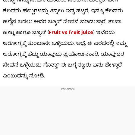
ಹಣ್ಣುಗಳನ್ನು ಸೇವನೆ ಮಾಡಲು ಸಲಹೆ ನೀಡುತ್ತಾರೆ. ಹೀಗೆ
ಕೆಲವರು ಹಣ್ಣುಗಳನ್ನು ತಿನ್ನಲು ಇಷ್ಟ ಪಟ್ಟರೆ, ಇನ್ನೂ ಕೆಲವರು
ಹಣ್ಣಿನ ಬದಲು ಅದರ ಜ್ಯೂಸ್‌ ಸೇವನೆ ಮಾಡುತ್ತಾರೆ. ತಾಜಾ
ಹಣ್ಣು ಹಾಗೂ ಜ್ಯೂಸ್‌ (
Fruit vs fruit juice
) ಇವೆರಡು
ಆರೋಗ್ಯಕ್ಕೆ ತುಂಬಾನೇ ಒಳ್ಳೆಯದು. ಆದ್ರೆ ಈ ಎರಡರಲ್ಲಿ ನಮ್ಮ
ಆರೋಗ್ಯಕ್ಕೆ ಹೆಚ್ಚು ಯಾವುದು ಪ್ರಯೋಜನಕಾರಿ, ಯಾವುದರ
ಸೇವನೆ ಒಳ್ಳೆಯದು ಗೊತ್ತಾ? ಈ ಬಗ್ಗೆ ತಜ್ಞರು ಏನು ಹೇಳ್ತಾರೆ
ಎಂಬುದನ್ನು ನೋಡಿ.