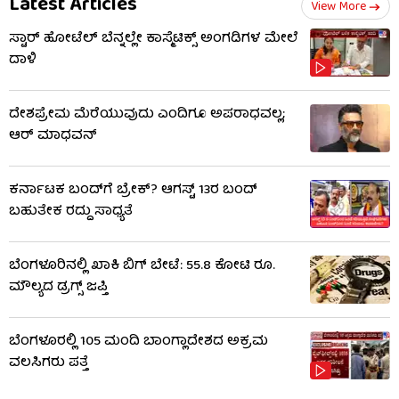
Latest Articles
View More
ಸ್ಟಾರ್ ಹೋಟೆಲ್​​​​​ ಬೆನ್ನಲ್ಲೇ ಕಾಸ್ಮೆಟಿಕ್ಸ್ ಅಂಗಡಿಗಳ ಮೇಲೆ
ದಾಳಿ
ದೇಶಪ್ರೇಮ ಮೆರೆಯುವುದು ಎಂದಿಗೂ ಅಪರಾಧವಲ್ಲ;
ಆರ್ ಮಾಧವನ್
ಕರ್ನಾಟಕ ಬಂದ್‌ಗೆ ಬ್ರೇಕ್? ಆಗಸ್ಟ್ 13ರ ಬಂದ್
ಬಹುತೇಕ ರದ್ದು ಸಾಧ್ಯತೆ
ಬೆಂಗಳೂರಿನಲ್ಲಿ ಖಾಕಿ ಬಿಗ್‌ ಬೇಟೆ: 55.8 ಕೋಟಿ ರೂ.
ಮೌಲ್ಯದ ಡ್ರಗ್ಸ್ ಜಪ್ತಿ
ಬೆಂಗಳೂರಲ್ಲಿ 105 ಮಂದಿ ಬಾಂಗ್ಲಾದೇಶದ ಅಕ್ರಮ
ವಲಸಿಗರು ಪತ್ತೆ