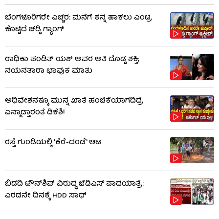
ಬೆಂಗಳೂರಿಗರೇ ಎಚ್ಚರ: ಮನೆಗೆ ಕನ್ನ ಹಾಕಲು ಎಂಟ್ರಿ
ಕೊಟ್ಟಿದೆ ಚಡ್ಡಿ ಗ್ಯಾಂಗ್
ರಾಧಿಕಾ ಪಂಡಿತ್ ಯಶ್ ಅವರ ಅತಿ ದೊಡ್ಡ ಶಕ್ತಿ;
ನಯನತಾರಾ ಭಾವುಕ ಮಾತು
ಅಧಿವೇಶನಕ್ಕೂ ಮುನ್ನ ಖಾತೆ ಹಂಚಿಕೆಯಾಗದಿದ್ರೆ
ಏನ್ಮಾಡ್ತಾರಂತೆ ಡಿಕೆಶಿ!
ರಸ್ತೆ ಗುಂಡಿಯಲ್ಲಿ 'ಕೆರೆ-ದಂಡೆ' ಆಟ
ಬಿಡದಿ ಟೌನ್‌ಶಿಪ್ ವಿರುದ್ಧ ಜೆಡಿಎಸ್ ಪಾದಯಾತ್ರೆ:
ಎರಡನೇ ದಿನಕ್ಕೆ HDD ಸಾಥ್