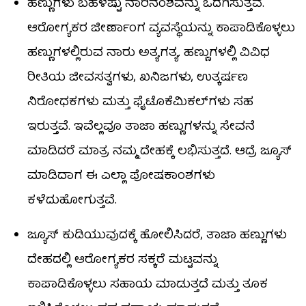
ಹಣ್ಣುಗಳು ಬಹಳಷ್ಟು ನಾರಿನಂಶವನ್ನು ಒದಗಿಸುತ್ತವೆ.
ಆರೋಗ್ಯಕರ ಜೀರ್ಣಾಂಗ ವ್ಯವಸ್ಥೆಯನ್ನು ಕಾಪಾಡಿಕೊಳ್ಳಲು
ಹಣ್ಣುಗಳಲ್ಲಿರುವ ನಾರು ಅತ್ಯಗತ್ಯ. ಹಣ್ಣುಗಳಲ್ಲಿ ವಿವಿಧ
ರೀತಿಯ ಜೀವಸತ್ವಗಳು, ಖನಿಜಗಳು, ಉತ್ಕರ್ಷಣ
ನಿರೋಧಕಗಳು ಮತ್ತು ಫೈಟೊಕೆಮಿಕಲ್‌ಗಳು ಸಹ
ಇರುತ್ತವೆ. ಇವೆಲ್ಲವೂ ತಾಜಾ ಹಣ್ಣುಗಳನ್ನು ಸೇವನೆ
ಮಾಡಿದರೆ ಮಾತ್ರ ನಮ್ಮ ದೇಹಕ್ಕೆ ಲಭಿಸುತ್ತದೆ. ಆದ್ರೆ ಜ್ಯೂಸ್‌
ಮಾಡಿದಾಗ ಈ ಎಲ್ಲಾ ಪೋಷಕಾಂಶಗಳು
ಕಳೆದುಹೋಗುತ್ತವೆ.
ಜ್ಯೂಸ್ ಕುಡಿಯುವುದಕ್ಕೆ ಹೋಲಿಸಿದರೆ, ತಾಜಾ ಹಣ್ಣುಗಳು
ದೇಹದಲ್ಲಿ ಆರೋಗ್ಯಕರ ಸಕ್ಕರೆ ಮಟ್ಟವನ್ನು
ಕಾಪಾಡಿಕೊಳ್ಳಲು ಸಹಾಯ ಮಾಡುತ್ತದೆ ಮತ್ತು ತೂಕ