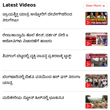
Latest Videos
View More
ಪ್ರಾಯಶ್ಚಿತ್ತ ಯಾತ್ರೆ ಅನ್ನೋರಿಗೆ ದೇವೇಗೌಡರಿಂದ
ತಿರುಗೇಟು!
ರೇಣುಕಾಸ್ವಾಮಿ ಕೊಲೆ ಕೇಸ್; ದರ್ಶನ್ ಸೇರಿ 6
ಆರೋಪಿಗಳು ವಿಚಾರಣೆಗೆ ಹಾಜರು
ಶಿವಗಂಗೆ ಬೆಟ್ಟದಲ್ಲಿ ವ್ಯಕ್ತಿ ನಾಪತ್ತೆ ಪ್ರಕರಣಕ್ಕೆ ಟ್ವಿಸ್ಟ್!
ಬೆಂಗಳೂರಿನಲ್ಲಿ ಬಿಜೆಪಿ ವತಿಯಿಂದ ಹರ್ ಘರ್ ತಿರಂಗಾ
ಯಾತ್ರೆ
ಮಡಿಕೇರಿಯ ಸ್ಟೋನ್ ಹಿಲ್‌ನಲ್ಲಿ ಭೂಕುಸಿತ