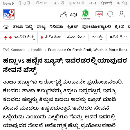
News9
हिन्दी 
తెలుగు 
मराठी
ગુજરાતી
বাংলা
ਪੰਜਾਬੀ
தமிழ்
AQI
ತಾಜಾ ಸುದ್ದಿ
ರಾಜ್ಯ
ಸಿನಿಮಾ
ಕ್ರಿಕೆಟ್​
ಫೋಟೋಗ್ಯಾಲರಿ
ಕ್ರೀಡೆ
ಕಾವೇರಿ ಕಿಚ್ಚು
ವಿಡಿಯೋ
ಹವಾಮಾನ
ಶಾರ್ಟ್ಸ್​
#ಡಿಕೆ ಶಿವಕ
TV9 Kannada
Health
Fruit Juice Or Fresh Fruit; Which Is More Benefi
ಹಣ್ಣು vs ಹಣ್ಣಿನ ಜ್ಯೂಸ್‌; ಇವೆರಡರಲ್ಲಿ ಯಾವುದರ
ಸೇವನೆ ಬೆಸ್ಟ್‌
ತಾಜಾ ಹಣ್ಣುಗಳು ಆರೋಗ್ಯಕ್ಕೆ ತುಂಬಾನೇ ಪ್ರಯೋಜನಕಾರಿ.
ಕೆಲವರು ತಾಜಾ ಹಣ್ಣುಗಳನ್ನು ತಿನ್ನಲು ಇಷ್ಟಪಟ್ಟರೆ, ಇನ್ನೂ
ಕೆಲವರು ಹಣ್ಣನ್ನು ತಿನ್ನುವ ಬದಲು ಅದನ್ನು ಜ್ಯೂಸ್‌ ಮಾಡಿ
ಸೇವನೆ ಮಾಡಲು ಇಷ್ಟಪಡುತ್ತಾರೆ. ಇವೆರಡರ ಸೇವನೆ
ಒಳ್ಳೆಯದು ಎಂಬುದು ಎಲ್ಲರಿಗೂ ಗೊತ್ತು. ಆದರೆ ಇದರಲ್ಲಿ
ಯಾವುದರ ಸೇವನೆ ಆರೋಗ್ಯಕ್ಕೆ ಹೆಚ್ಚು ಪ್ರಯೋಜನಕಾರಿ