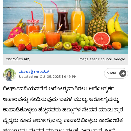
ಸಾಂದರ್ಭಿಕ ಚಿತ್ರ
Image Credit source: Google
ಮಾಲಾಶ್ರೀ ಅಂಚನ್​
SHARE
Updated on:
Oct 05, 2025 | 6:49 PM
ದೀರ್ಘಾವಧಿಯವರೆಗೆ ಆರೋಗ್ಯವಾಗಿರಲು ಆರೋಗ್ಯಕರ
ಆಹಾರವನ್ನು ಸೇವಿಸುವುದು ಬಹಳ ಮುಖ್ಯ. ಆರೋಗ್ಯವನ್ನು
ಕಾಪಾಡಿಕೊಳ್ಳಲು ಹೆಚ್ಚಿನವರು ಹಣ್ಣುಗಳ ಸೇವನೆ ಮಾಡುತ್ತಾರೆ.
ವೈದ್ಯರು ಕೂಡ ಆರೋಗ್ಯವನ್ನು ಕಾಪಾಡಿಕೊಳ್ಳಲು ಕಾಲೋಚಿತ