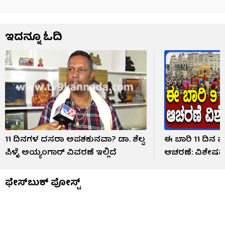
ಇದನ್ನೂ ಓದಿ
11 ದಿನಗಳ ದಸರಾ ಅಪಶಕುನವಾ? ಡಾ. ಶೆಲ್ವ
ಈ ಬಾರಿ 11 ದಿನ
ಪಿಳೈ ಅಯ್ಯಂಗಾರ್ ವಿವರಣೆ ಇಲ್ಲಿದೆ
ಆಚರಣೆ: ವಿಶೇಷತೆ
ಫೇಸ್​ಬುಕ್​ ಪೋಸ್ಟ್​