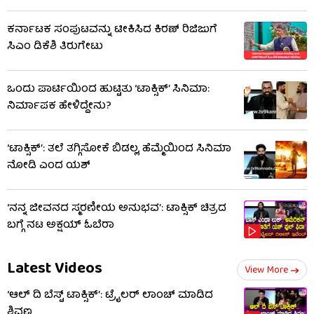
ಕರ್ನಾಟಕ ಸಂಪುಟವನ್ನು ಟೀಕಿಸಿದ ಕಿರಣ್ ರಿಜಿಜುಗೆ
ಸಿಎಂ ಡಿಕೆಶಿ ತಿರುಗೇಟು
ಒಂದು ಪಾರ್ಟಿಯಿಂದ ಹುಟ್ಟಿತು ‘ಟಾಕ್ಸಿಕ್’ ಸಿನಿಮಾ:
ನಿರ್ಮಾಪಕ ಹೇಳಿದ್ದೇನು?
‘ಟಾಕ್ಸಿಕ್’: ತಲೆ ತಗ್ಗಿಸೋಕೆ ಬಿಡಲ್ಲ, ಹೆಮ್ಮೆಯಿಂದ ಸಿನಿಮಾ
ನೋಡಿ ಎಂದ ಯಶ್
‘ನನ್ನ ಜೀವನದ ಸ್ಮರಣೀಯ ಅನುಭವ’: ಟಾಕ್ಸಿಕ್ ಚಿತ್ರದ
ಬಗ್ಗೆ ನಟ ಅಕ್ಷಯ್ ಓಬೆರಾ
Latest Videos
View More
‘ಆಲ್​ ದಿ ಬೆಸ್ಟ್​ ಟಾಕ್ಸಿಕ್’: ಟ್ರೈಲರ್​ ಲಾಂಚ್ ಮಾಡಿದ
ಶಿವಣ್ಣ