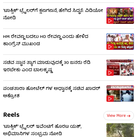
‘ಟಾಕ್ಸಿಕ್’ ಟ್ರೈಲರ್​​ಗೆ ಕ್ಷಣಗಣನೆ, ಹೇಗಿದೆ ಸಿದ್ಧತೆ: ವಿಡಿಯೋ
ನೋಡಿ
HM ರೇವಣ್ಣ ಬದಲು HD ರೇವಣ್ಣ ಎಂದು ಹೇಳಿದ
ಕಾಂಗ್ರೆಸ್ ಮುಖಂಡ
ಸಚಿವ ಸ್ಥಾನ ತ್ಯಾಗ ಮಾಡುವುದಕ್ಕೆ 30 ಜನರು ರೆಡಿ
ಇರಬೇಕು ಎಂದ ಬಾಲಕೃಷ್ಣ
ಪಂಚತಾರಾ ಹೋಟೆಲ್ ಗಳ ಅಧ್ವಾನಕ್ಕೆ ಸಚಿವ ಖಾದರ್
ಆಕ್ರೋಶ
Reels
View More
‘ಟಾಕ್ಸಿಕ್’ ಟ್ರೈಲರ್ ಇವೆಂಟಿಗೆ ಹೊರಟ ಯಶ್,
ಅಭಿಮಾನಿಗಳ ಸಂಭ್ರಮ ನೋಡಿ