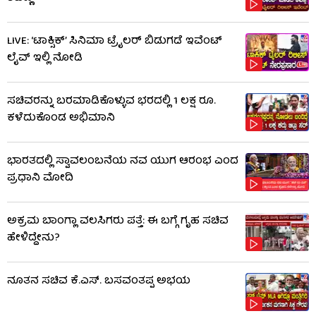
LIVE: ‘ಟಾಕ್ಸಿಕ್’ ಸಿನಿಮಾ ಟ್ರೈಲರ್ ಬಿಡುಗಡೆ ಇವೆಂಟ್
ಲೈವ್ ಇಲ್ಲಿ ನೋಡಿ
ಸಚಿವರನ್ನು ಬರಮಾಡಿಕೊಳ್ಳುವ ಭರದಲ್ಲಿ 1 ಲಕ್ಷ ರೂ.
ಕಳೆದುಕೊಂಡ ಅಭಿಮಾನಿ
ಭಾರತದಲ್ಲಿ ಸ್ವಾವಲಂಬನೆಯ ನವ ಯುಗ ಆರಂಭ ಎಂದ
ಪ್ರಧಾನಿ ಮೋದಿ
ಅಕ್ರಮ ಬಾಂಗ್ಲಾ ವಲಸಿಗರು ಪತ್ತೆ: ಈ ಬಗ್ಗೆ ಗೃಹ ಸಚಿವ
ಹೇಳಿದ್ದೇನು?
ನೂತನ ಸಚಿವ ಕೆ.ಎಸ್. ಬಸವಂತಪ್ಪ ಅಭಯ