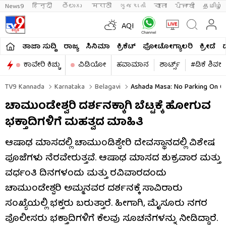
News9
हिन्दी 
తెలుగు 
मराठी
ગુજરાતી
বাংলা
ਪੰਜਾਬੀ
தமிழ்
AQI
ತಾಜಾ ಸುದ್ದಿ
ರಾಜ್ಯ
ಸಿನಿಮಾ
ಕ್ರಿಕೆಟ್​
ಫೋಟೋಗ್ಯಾಲರಿ
ಕ್ರೀಡೆ
ಕಾವೇರಿ ಕಿಚ್ಚು
ವಿಡಿಯೋ
ಹವಾಮಾನ
ಶಾರ್ಟ್ಸ್​
#ಡಿಕೆ ಶಿವಕ
TV9 Kannada
Karnataka
Belagavi
Ashada Masa: No Parking On Ch
ಚಾಮುಂಡೇಶ್ವರಿ ದರ್ಶನಕ್ಕಾಗಿ ಬೆಟ್ಟಕ್ಕೆ ಹೋಗುವ
ಭಕ್ತಾದಿಗಳಿಗೆ ಮಹತ್ವದ ಮಾಹಿತಿ
ಆಷಾಢ ಮಾಸದಲ್ಲಿ ಚಾಮುಂಡಿಶ್ವೇರಿ ದೇವಸ್ಥಾನದಲ್ಲಿ ವಿಶೇಷ
ಪೂಜೆಗಳು ನೆರವೇರುತ್ತವೆ. ಆಷಾಢ ಮಾಸದ ಶುಕ್ರವಾರ ಮತ್ತು
ವರ್ಧಂತಿ ದಿನಗಳಂದು ಮತ್ತು ರವಿವಾರದಂದು
ಚಾಮುಂಡೇಶ್ವರಿ ಅಮ್ಮನವರ ದರ್ಶನಕ್ಕೆ ಸಾವಿರಾರು
ಸಂಖ್ಯೆಯಲ್ಲಿ ಭಕ್ತರು ಬರುತ್ತಾರೆ. ಹೀಗಾಗಿ, ಮೈಸೂರು ನಗರ
ಪೊಲೀಸರು ಭಕ್ತಾದಿಗಳಿಗೆ ಕೆಲವು ಸೂಚನೆಗಳನ್ನು ನೀಡಿದ್ದಾರೆ.