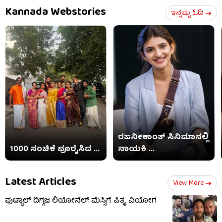
Kannada Webstories
ಇನ್ನಷ್ಟು ಓದಿ
ರಜನೀಕಾಂತ್ ಸಿನಿಮಾನಲ್ಲಿ
1000 ಸಂಚಿಕೆ ಪೂರೈಸಿದ ...
ನಾಯಕಿ ...
Latest Articles
View More
ಫುಟ್ಬಾಲ್ ದಿಗ್ಗಜ ಲಿಯೋನೆಲ್ ಮೆಸ್ಸಿಗೆ ಪಿತೃ ವಿಯೋಗ