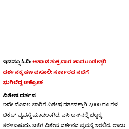
ಇದನ್ನೂ ಓದಿ:
ಆಷಾಢ ಶುಕ್ರವಾರ ಚಾಮುಂಡೇಶ್ವರಿ
ದರ್ಶನಕ್ಕೆ ಹಣ ವಸೂಲಿ: ಸರ್ಕಾರದ ನಡೆಗೆ
ಭುಗಿಲೆದ್ದ ಆಕ್ರೋಶ
ವಿಶೇಷ ದರ್ಶನ
ಇದೇ ಮೊದಲ ಬಾರಿಗೆ ವಿಶೇಷ ದರ್ಶನಕ್ಕಾಗಿ 2,000 ರೂ.ಗಳ
ಟಿಕೆಟ್ ವ್ಯವಸ್ಥೆ ಮಾಡಲಾಗಿದೆ. ಎಸಿ ಬಸ್‌ನಲ್ಲಿ ಬೆಟ್ಟಕ್ಕೆ
ತೆರಳಬಹುದು. ಜತೆಗೆ ವಿಶೇಷ ದರ್ಶನದ ವ್ಯವಸ್ಥೆ ಇರಲಿದೆ. ಲಾಡು