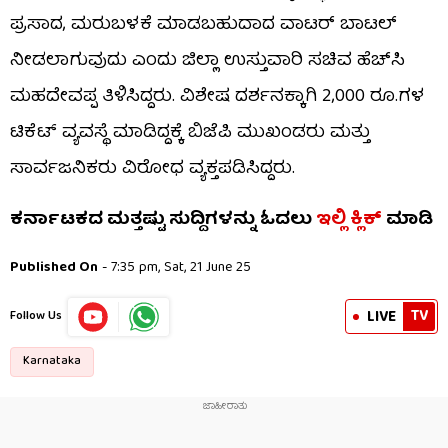
ಪ್ರಸಾದ, ಮರುಬಳಕೆ ಮಾಡಬಹುದಾದ ವಾಟರ್ ಬಾಟಲ್
ನೀಡಲಾಗುವುದು ಎಂದು ಜಿಲ್ಲಾ ಉಸ್ತುವಾರಿ ಸಚಿವ ಹೆಚ್​ಸಿ
ಮಹದೇವಪ್ಪ ತಿಳಿಸಿದ್ದರು. ವಿಶೇಷ ದರ್ಶನಕ್ಕಾಗಿ 2,000 ರೂ.ಗಳ
ಟಿಕೆಟ್ ವ್ಯವಸ್ಥೆ ಮಾಡಿದ್ದಕ್ಕೆ ಬಿಜೆಪಿ ಮುಖಂಡರು ಮತ್ತು
ಸಾರ್ವಜನಿಕರು ವಿರೋಧ ವ್ಯಕ್ತಪಡಿಸಿದ್ದರು.
ಕರ್ನಾಟಕದ ಮತ್ತಷ್ಟು ಸುದ್ದಿಗಳನ್ನು ಓದಲು
ಇಲ್ಲಿ ಕ್ಲಿಕ್
ಮಾಡಿ
Published On
- 7:35 pm, Sat, 21 June 25
TV
LIVE
Follow Us
Karnataka