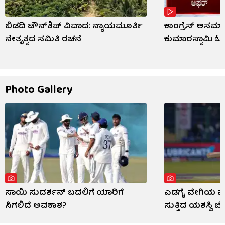
ಬಿಡದಿ ಟೌನ್‌ಶಿಪ್‌ ವಿವಾದ: ನ್ಯಾಯಮೂರ್ತಿ
ಕಾಂಗ್ರೆಸ್ ಅಸಮಾ
ನೇತೃತ್ವದ ಸಮಿತಿ ರಚನೆ
ಕುಮಾರಸ್ವಾಮಿ ಓ
Photo Gallery
ಸಾಯಿ ಸುದರ್ಶನ್ ಬದಲಿಗೆ ಯಾರಿಗೆ
ಎಡಗೈ ವೇಗಿಯ ಮುಂ
ಸಿಗಲಿದೆ ಅವಕಾಶ?
ಸುತ್ತಿದ ಯಶಸ್ವಿ ಜೈ