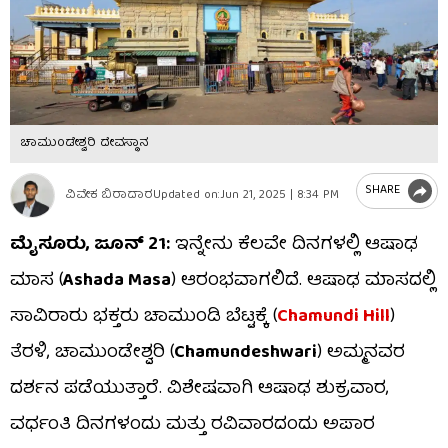
ಚಾಮುಂಡೇಶ್ವರಿ ದೇವಸ್ಥಾನ
SHARE
ವಿವೇಕ ಬಿರಾದಾರ
Updated on:
Jun 21, 2025 | 8:34 PM
ಮೈಸೂರು, ಜೂನ್​ 21:
ಇನ್ನೇನು ಕೆಲವೇ ದಿನಗಳಲ್ಲಿ ಆಷಾಢ
ಮಾಸ (
Ashada Masa
) ಆರಂಭವಾಗಲಿದೆ. ಆಷಾಢ ಮಾಸದಲ್ಲಿ
ಸಾವಿರಾರು ಭಕ್ತರು ಚಾಮುಂಡಿ ಬೆಟ್ಟಕ್ಕೆ (
Chamundi Hill
)
ತೆರಳಿ, ಚಾಮುಂಡೇಶ್ವರಿ (
Chamundeshwari
) ಅಮ್ಮನವರ
ದರ್ಶನ ಪಡೆಯುತ್ತಾರೆ. ವಿಶೇಷವಾಗಿ ಆಷಾಢ ಶುಕ್ರವಾರ,
ವರ್ಧಂತಿ ದಿನಗಳಂದು ಮತ್ತು ರವಿವಾರದಂದು ಅಪಾರ