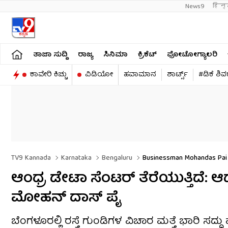
News9
हिन्
ತಾಜಾ ಸುದ್ದಿ
ರಾಜ್ಯ
ಸಿನಿಮಾ
ಕ್ರಿಕೆಟ್​
ಫೋಟೋಗ್ಯಾಲರಿ
ಕಾವೇರಿ ಕಿಚ್ಚು
ವಿಡಿಯೋ
ಹವಾಮಾನ
ಶಾರ್ಟ್ಸ್​
#ಡಿಕೆ ಶಿ
TV9 Kannada
Karnataka
Bengaluru
Businessman Mohandas Pai 
ಆಂಧ್ರ ಡೇಟಾ ಸೆಂಟರ್ ತೆರೆಯುತ್ತಿದೆ: ಆದ್ರ
ಮೋಹನ್ ದಾಸ್ ಪೈ
ಬೆಂಗಳೂರಲ್ಲಿ ರಸ್ತೆ ಗುಂಡಿಗಳ ವಿಚಾರ ಮತ್ತೆ ಭಾರಿ ಸದ್ದ