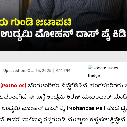
|
Updated on:
Oct 15, 2025 | 4:11 PM
ು
(Potholes)
ಬೆಂಗಳೂರಿಗರ ನಿದ್ದೆಗೆಡಿಸಿವೆ. ಬೆಂಗಳೂರಿಗರು 
ತಾಗಿದೆ. ಈ ಬಗ್ಗೆ ಉದ್ಯಮಿ ಕಿರಣ್‌ ಮಜುಂದಾರ್‌ ಮಾಡಿದ್ದ 
ಇದೀಗ ಉದ್ಯಮಿ ಮೋಹನ್ ದಾಸ್ ಪೈ
(Mohandas Pai)
ಕೂಡ ಟ್ವೀ
. ಆದರೆ ನಾವಿನ್ನೂ ರಸ್ತೆಗುಂಡಿ ಮುಚ್ಚಲು ಕಷ್ಟಪಡುತ್ತಿದ್ದೇವ