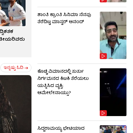
ಶಾಂತಿ ಕ್ರಾಂತಿ ಸಿನಿಮಾ ನೆನಪು
ತೆರೆದಿಟ್ಟ ಮಾಸ್ಟರ್ ಆನಂದ್
ದ್ವಿಶತಕ
ರತೀಯರಿವರು
ಕೊಚ್ಚಿ ವಿಮಾನದಲ್ಲಿ ತುರ್ತು
ಇನ್ನಷ್ಟು ಓದಿ
ನಿರ್ಗಮನದ ಕಿಟಕಿ ತೆರೆಯಲು
ಯತ್ನಿಸಿದ ವ್ಯಕ್ತಿ;
ಆಮೇಲೇನಾಯ್ತು?
ಸಿದ್ದರಾಮಯ್ಯ ಭೇಟಿಯಾದ