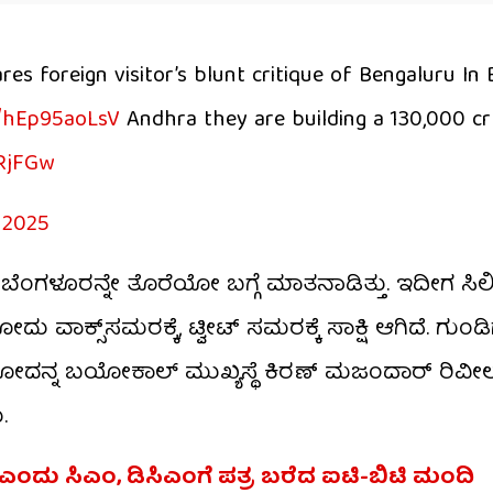
es foreign visitor’s blunt critique of Bengaluru In
o/hEp95aoLsV
Andhra they are building a 130,000 cr
aRjFGw
 2025
ನಿ ಬೆಂಗಳೂರನ್ನೇ ತೊರೆಯೋ ಬಗ್ಗೆ ಮಾತನಾಡಿತ್ತು. ಇದೀಗ ಸಿಲಿ
 ವಾಕ್ಸ್‌ಸಮರಕ್ಕೆ, ಟ್ವೀಟ್‌ ಸಮರಕ್ಕೆ ಸಾಕ್ಷಿ ಆಗಿದೆ. ಗುಂಡಿಗ
ನ್ನ ಬಯೋಕಾಲ್‌ ಮುಖ್ಯಸ್ಥೆ ಕಿರಣ್‌ ಮಜಂದಾರ್‌ ರಿವೀಲ್‌
.