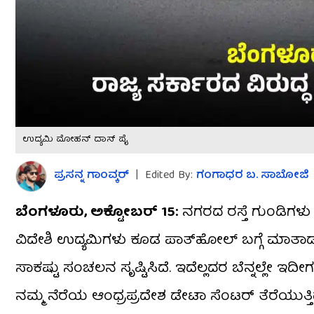
ಉದ್ಯಮಿ ಮೋಹನ್ ದಾಸ್ ಪೈ
ಪ್ರಸನ್ನ ಗಾಂವ್ಕರ್​
|
Edited By:
ಗಂಗಾಧರ​ ಬ. ಸಾಬೋಜಿ
ಬೆಂಗಳೂರು, ಅಕ್ಟೋಬರ್​​ 15:
ನಗರದ ರಸ್ತೆ ಗುಂಡಿಗಳ
ವಿದೇಶಿ ಉದ್ಯಮಿಗಳು ಕೂಡ ಪಾತ್‌ಹೋಲ್‌ ಬಗ್ಗೆ ಮಾತಾಡುವಂ
ಸಾಕಷ್ಟು ಸಂಚಲನ ಸೃಷ್ಟಿಸಿದೆ. ಇದೆಲ್ಲದರ ಬೆನ್ನಲ್ಲೇ 
ನಮ್ಮ ನೆರೆಯ ಆಂಧ್ರಪ್ರದೇಶ ಡೇಟಾ ಸೆಂಟರ್ ತೆರೆಯುತ್ತಿದೆ