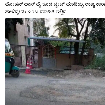
ಮೋಹನ್ ದಾಸ್ ಪೈ ಕೂಡ ಟ್ವೀಟ್​ ಮಾಡಿದ್ದು, ರಾಜ್ಯ ಕಾಂಗ್
ಹೇಳಿದ್ದೇನು ಎಂಬ ಮಾಹಿತಿ ಇಲ್ಲಿದೆ.