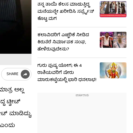
ತನ್ನ ತಾಯಿ ಕೆಲಸ ಮಾಡುತ್ತಿದ್ದ
ಮನೆಯನ್ನೇ ಖರೀದಿಸಿ ಸರ್ಪ್ರೈಸ್
ಕೊಟ್ಟ ಮಗ
ಕಲಾವಿದರಿಗೆ ಎಚ್ಚರಿಕೆ ನೀಡಿದ
ಕಿರುತೆರೆ ನಿರ್ಮಾಪಕ ಸಂಘ,
ಹೇಳಿರುವುದೇನು?
ಗುರು ಪುಷ್ಯ ಯೋಗ; ಈ 4
ರಾಶಿಯವರಿಗೆ ಷೇರು
SHARE
ಮಾರುಕಟ್ಟೆಯಲ್ಲಿ ಭಾರಿ ಧನಲಾಭ!
ಮಾತ್ರ ಅಲ್ಲ
ಟ್ವೀಟ್​​
ಟ್​​ ಮಾಡಿದ್ದು,
ೆ ಎಂದು