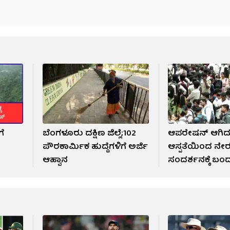
ೆ
ಬೆಂಗಳೂರು ದಕ್ಷಿಣ ಜಿಲ್ಲೆ;102
ಆಪರೇಷನ್ ಆಗಿದ್
ಪೌರಕಾರ್ಮಿಕ ಹುದ್ದೆಗಳಿಗೆ ಅರ್ಜಿ
ಆಸ್ಪತೆಯಿಂದ ನೇ
ಆಹ್ವಾನ
ಸಂದರ್ಶನಕ್ಕೆ ಬ