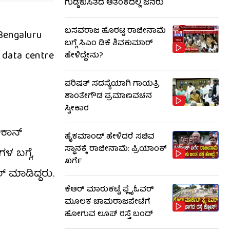
ಗುಡ್ಡಕುಸಿತದ ಆತಂಕದಲ್ಲಿ ಜನರು
ಬಸವರಾಜ ಹೊರಟ್ಟಿ ರಾಜೀನಾಮೆ
ಬಗ್ಗೆ ಸಿಎಂ ಡಿಕೆ ಶಿವಕುಮಾರ್
 Bengaluru
ಹೇಳಿದ್ದೇನು?
 data centre
ಪರಿಷತ್ ಸದಸ್ಯೆಯಾಗಿ ಗಾಯತ್ರಿ
ಶಾಂತೇಗೌಡ ಪ್ರಮಾಣವಚನ
ಸ್ವೀಕಾರ
ಹೈಕಮಾಂಡ್​​ ಹೇಳಿದರೆ ಸಚಿವ
ಕಾನ್‌
ಸ್ಥಾನಕ್ಕೆ ರಾಜೀನಾಮೆ: ಪ್ರಿಯಾಂಕ್​​
ಖರ್ಗೆ
ಳ ಬಗ್ಗೆ,
 ಮಾಡಿದ್ದರು.
ಕೆಆರ್ ಮಾರುಕಟ್ಟೆ ಫ್ಲೈಓವರ್
ಮೂಲಕ ಚಾಮರಾಜಪೇಟೆಗೆ
ಹೋಗುವ ಲೂಪ್ ರಸ್ತೆ ಬಂದ್