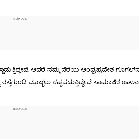
ದಾಡುತ್ತಿದ್ದೇವೆ. ಆದರೆ ನಮ್ಮ ನೆರೆಯ ಆಂಧ್ರಪ್ರದೇಶ ಗೂಗಲ್​
ೂ ರಸ್ತೆಗುಂಡಿ ಮುಚ್ಚಲು ಕಷ್ಟಪಡುತ್ತಿದ್ದೇವೆ ಸಾಮಾಜಿಕ ಜಾಲತ