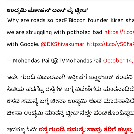
ಉದ್ಯಮಿ ಮೋಹನ್ ದಾಸ್ ಪೈ ಟ್ವೀಟ್
‘Why are roads so bad?’Biocon founder Kiran shar
we are struggling with potholed bad
https://t.c
with Google. ⁦
@DKShivakumar
⁩
https://t.co/y56f
— Mohandas Pai (@TVMohandasPai)
October 14,
ಇದೇ ಗುಂಡಿ ವಿಚಾರವಾಗಿ ಇತ್ತೀಚೆಗೆ ಬ್ಲ್ಯಾಕ್‌ಬಕ್‌ ಕಂಪ
ಸಿಟಿಯ ಹದಗೆಟ್ಟ ರಸ್ತೆಗಳ ಬಗ್ಗೆ ವಿದೇಶಿಗರು ಮಾತನಾಡಿರೋದು
ಕಸದ ಸಮಸ್ಯೆ ಬಗ್ಗೆ ಚೀನಾ ಉದ್ಯಮಿ ಕೂಡ ಮಾತನಾಡಿರೋದ
ಚೀನಾ ಉದ್ಯಮಿ ಮಾತನ್ನ ಟ್ವೀಟ್‌ನಲ್ಲೇ ಹಂಚಿಕೊಂಡಿದ್ದರು