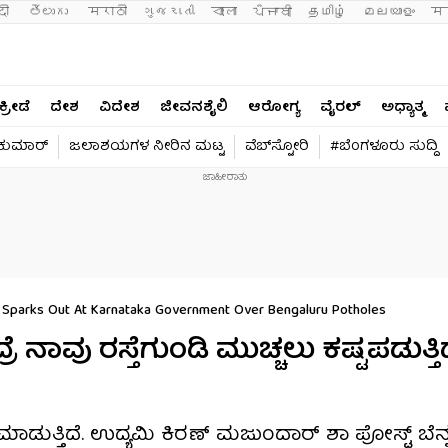
दी 
తెలుగు 
मराठी
ગુજરાતી
বাংলা
ਪੰਜਾਬੀ
தமிழ்
മലയാളം
मन
ಕ್ರೀಡೆ
ದೇಶ
ವಿದೇಶ
ಜೀವನಶೈಲಿ
ಆರೋಗ್ಯ
ವೈರಲ್​
ಅಧ್ಯಾತ್ಮ
ವಕುಮಾರ್​
ಜಲಾಶಯಗಳ ನೀರಿನ ಮಟ್ಟ
ವೆಬ್​ಸ್ಟೋರಿ
#ಬೆಂಗಳೂರು ಸುದ್ದಿ
Sparks Out At Karnataka Government Over Bengaluru Potholes
ೆ ನಾವು ರಸ್ತೆಗುಂಡಿ ಮುಚ್ಚಲು ಕಷ್ಟಪಡುತ್ತಿದ್
ು ಮಾಡುತ್ತಿದೆ. ಉದ್ಯಮಿ ಕಿರಣ್ ಮಜುಂದಾರ್ ಶಾ ಪೋಸ್ಟ್ ಬೆನ್