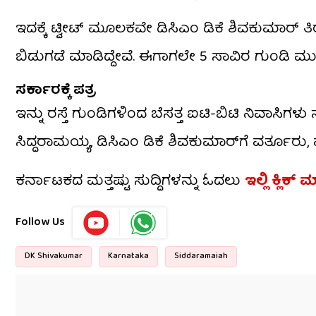
ಇದನ್ನೂ ಓದಿ:
ರಸ್ತೆ ಗುಂಡಿ ಸಮಸ್ಯೆ: ನಾವು ತೆರಿಗೆ ಕಟ್
ಇದಕ್ಕೆ ಟ್ವೀಟ್‌ ಮೂಲಕವೇ ಡಿಸಿಎಂ ಡಿಕೆ ಶಿವಕುಮಾರ್​ ತಿ
ಬಿಡುಗಡೆ ಮಾಡಿದ್ದೇವೆ. ಈಗಾಗಲೇ 5 ಸಾವಿರ ಗುಂಡಿ ಮುಚ್ಚ
ಸರ್ಕಾರಕ್ಕೆ ಪತ್ರ
ಇನ್ನು ರಸ್ತೆ ಗುಂಡಿಗಳಿಂದ ಬೆಸತ್ತ ಐಟಿ-ಬಿಟಿ ನಿವಾಸಿಗಳು 
ಸಿದ್ದರಾಮಯ್ಯ, ಡಿಸಿಎಂ ಡಿಕೆ ಶಿವಕುಮಾರ್​​ಗೆ ವರ್ತೂರು,
ಕರ್ನಾಟಕದ ಮತ್ತಷ್ಟು ಸುದ್ದಿಗಳನ್ನು ಓದಲು
ಇಲ್ಲಿ ಕ್ಲಿಕ್ 
Follow Us
DK Shivakumar
Karnataka
Siddaramaiah