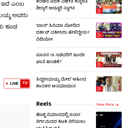
ಕಂಚಿನ ಪದಕ ವಿಜೇತೆ ಕನ್ನಡತಿ
ೂ ಇದೆ ಎಂಬ
ಶಿಲ್ಪಾಗೆ ಅದ್ಧೂರಿ ಸ್ವಾಗತ
ರಾಮಯ್ಯ ಅವರು
‘ಬಾಸ್’ ಸಿನಿಮಾ ನೋಡಿದ
ಳು ಕೂಡ
ದರ್ಶನ್ ವಕೀಲರು ಹೇಳಿದ್ದೇನು?
ವಿಡಿಯೋ
ನೂತನ 19 ಸಚಿವರಿಗೆ ಇಂದೇ
ಖಾತೆ ಹಂಚಿಕೆ?
ಸಿದ್ದರಾಮಯ್ಯ ಮೇಲೆ ಅಹಿಂದ
TV
LIVE
ಶಾಸಕರ ಅಸಮಾಧಾನ
Reels
View More
ಕೊಚ್ಚಿ ವಿಮಾನದಲ್ಲಿ ತುರ್ತು
ನಿರ್ಗಮನದ ಕಿಟಕಿ ತೆರೆಯಲು