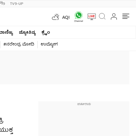
ी9
TV9-UP
AQI
ವಾಣಿಜ್ಯ
ಜ್ಯೋತಿಷ್ಯ
ಕ್ರೈಂ
#ನರೇಂದ್ರ ಮೋದಿ
ಉದ್ಯೋಗ
ರಿ
ಯುಕ್ತ