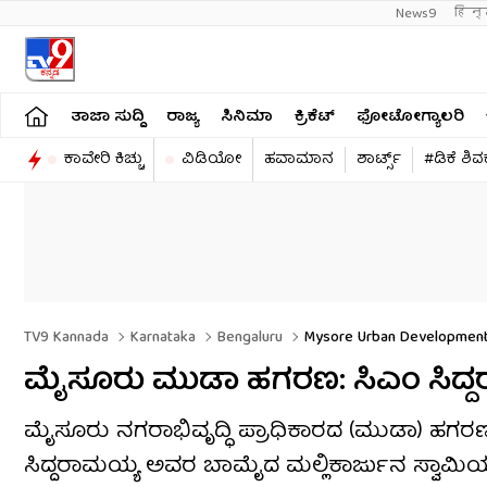
News9
हिन्
ತಾಜಾ ಸುದ್ದಿ
ರಾಜ್ಯ
ಸಿನಿಮಾ
ಕ್ರಿಕೆಟ್​
ಫೋಟೋಗ್ಯಾಲರಿ
ಕಾವೇರಿ ಕಿಚ್ಚು
ವಿಡಿಯೋ
ಹವಾಮಾನ
ಶಾರ್ಟ್ಸ್​
#ಡಿಕೆ ಶಿ
TV9 Kannada
Karnataka
Bengaluru
Mysore Urban Development 
ಮೈಸೂರು ಮುಡಾ ಹಗರಣ: ಸಿಎಂ ಸಿದ್ದರಾ
ಮೈಸೂರು ನಗರಾಭಿವೃದ್ಧಿ ಪ್ರಾಧಿಕಾರದ (ಮುಡಾ) ಹಗರಣ
ಸಿದ್ದರಾಮಯ್ಯ ಅವರ ಬಾಮೈದ ಮಲ್ಲಿಕಾರ್ಜುನ ಸ್ವಾಮಿಯ