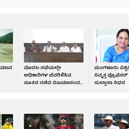
; ಯಾವ
ಮೊದಲ ಸಭೆಯಲ್ಲೇ
ಮಂಗಳೂರು ವಿಶ್ವ
ಅಧಿಕಾರಿಗಳ ಬೆವರಿಳಿಸಿದ
ನಿವೃತ್ತ ಪ್ರೊಫೆಸರ
ನೂತನ ಸಚಿವ ವಿಜಯಾನಂದ
ಸುಲ್ತಾನಾ ನಿಧನ
ಕಾಶಪ್ಪನವರ್