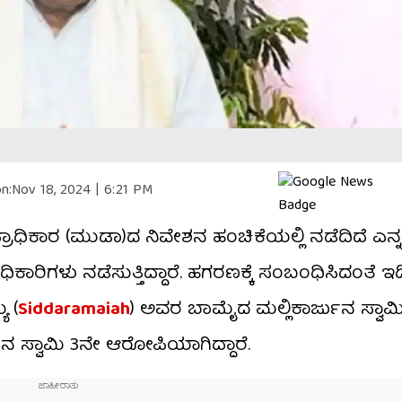
n:
Nov 18, 2024 | 6:21 PM
ರಾಧಿಕಾರ (ಮುಡಾ)ದ ನಿವೇಶನ ಹಂಚಿಕೆಯಲ್ಲಿ ನಡೆದಿದೆ ಎನ್
ಧಿಕಾರಿಗಳು ನಡೆಸುತ್ತಿದ್ದಾರೆ. ಹಗರಣಕ್ಕೆ ಸಂಬಂಧಿಸಿದಂತೆ ಇಡ
ಯ (
Siddaramaiah
) ಅವರ ಬಾಮೈದ ಮಲ್ಲಿಕಾರ್ಜುನ ಸ್ವಾ
ನ​ ಸ್ವಾಮಿ 3ನೇ ಆರೋಪಿಯಾಗಿದ್ದಾರೆ.