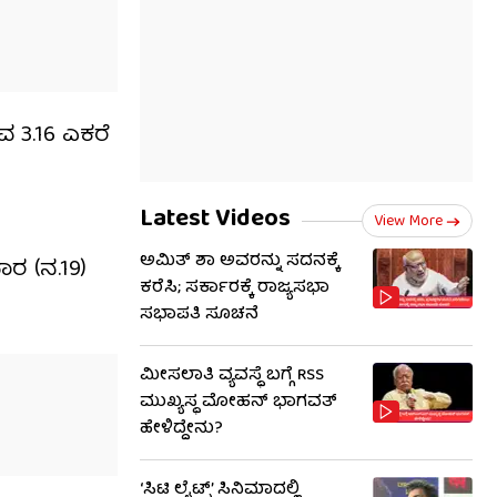
ವ 3.16 ಎಕರೆ
Latest Videos
View More
ಅಮಿತ್ ಶಾ ಅವರನ್ನು ಸದನಕ್ಕೆ
ರ (ನ.19)
ಕರೆಸಿ; ಸರ್ಕಾರಕ್ಕೆ ರಾಜ್ಯಸಭಾ
ಸಭಾಪತಿ ಸೂಚನೆ
ಮೀಸಲಾತಿ ವ್ಯವಸ್ಥೆ ಬಗ್ಗೆ RSS​
ಮುಖ್ಯಸ್ಥ ಮೋಹನ್ ಭಾಗವತ್
ಹೇಳಿದ್ದೇನು?
‘ಸಿಟಿ ಲೈಟ್ಸ್’ ಸಿನಿಮಾದಲ್ಲಿ