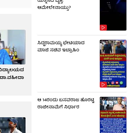
ಯತ್ನಿಸಿದ ವ್ಯಕ್ತಿ;
ಆಮೇಲೇನಾಯ್ತು?
ಸಿದ್ದರಾಮಯ್ಯ ಭೇಟಿಯಾದ
ಮಾಜಿ ಸಚಿವ ಇಬ್ರಾಹಿಂ
ವಿದ್ಯಾಲಯದ
್‌ ಡಾ.ವಹೀದಾ
ಆ 14ರಂದು ಬಸವರಾಜ ಹೊರಟ್ಟಿ
ರಾಜೀನಾಮೆಗೆ ನಿರ್ಧಾರ