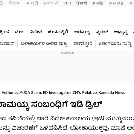
दी 
తెలుగు 
मराठी
ગુજરાતી
বাংলা
ਪੰਜਾਬੀ
தமிழ்
മലയാളം
मन
ಕ್ರೀಡೆ
ದೇಶ
ವಿದೇಶ
ಜೀವನಶೈಲಿ
ಆರೋಗ್ಯ
ವೈರಲ್​
ಅಧ್ಯಾತ್ಮ
ವಕುಮಾರ್​
ಜಲಾಶಯಗಳ ನೀರಿನ ಮಟ್ಟ
ವೆಬ್​ಸ್ಟೋರಿ
#ಬೆಂಗಳೂರು ಸುದ್ದಿ
Authority MUDA Scam: ED Investigates CM's Relative, Kannada News
ಮಯ್ಯ ಸಂಬಂಧಿಗೆ ಇಡಿ ಡ್ರಿಲ್​
ದ ತನಿಖೆಯಲ್ಲಿ ಜಾರಿ ನಿರ್ದೇಶನಾಲಯ (ಇಡಿ) ಮುಖ್ಯಮಂತ್
ನ್ನು ವಿಚಾರಣೆಗೆ ಒಳಪಡಿಸಿದೆ. ಲೋಕಾಯುಕ್ತವು ಮಾಜಿ ಆ