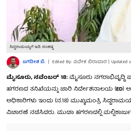
ಸಿದ್ದರಾಮಯ್ಯಗೆ ಇಡಿ ಸಂಕಷ್ಟ
ಜಗದೀಶ ಬಿ.
|
Edited By: ವಿವೇಕ ಬಿರಾದಾರ
|
Updated o
ಮೈಸೂರು, ನವೆಂಬರ್​ 18:
ಮೈಸೂರು ನಗರಾಭಿವೃದ್ಧಿ ಪ್
ಹಗರಣದ ತನಿಖೆಯನ್ನು ಜಾರಿ ನಿರ್ದೇಶನಾಲಯ (
ED
) ಅ
ಅಧಿಕಾರಿಗಳು ಇಂದು (ನ.18) ಮುಖ್ಯಮಂತ್ರಿ ಸಿದ್ದರಾಮಯ್
ವಿಚಾರಣೆ ನಡೆಸಿದರು. ಮುಡಾ ಹಗರಣದಲ್ಲಿ ಮಲ್ಲಿಕಾರ್ಜು