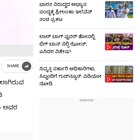
ಭಾರತ ವಿರುದ್ಧದ ಅಭ್ಯಾಸ
ಪಂದ್ಯಕ್ಕೆ ಶ್ರೀಲಂಕಾ ಇಲೆವೆನ್
ತಂಡ ಪ್ರಕಟ
ಲಾಲ್ ಬಾಗ್ ಫ್ಲವರ್ ಶೋನಲ್ಲಿ
ಬಿಗ್ ಬಾಸ್ ಸೆಲ್ಫಿ ಝೋನ್;
ಏನಿದರ ವಿಶೇಷ?
SHARE
ನಿವೃತ್ತ ಸರ್ಕಾರಿ ಅಧಿಕಾರಿಗಳು,
ಸಿಬ್ಬಂದಿಗೆ ಗುಡ್​ನ್ಯೂಸ್: ವಿಡಿಯೋ
ನಲಾಗಿರುವ
ನೋಡಿ
ಿ
ಮಿ ಅವರ