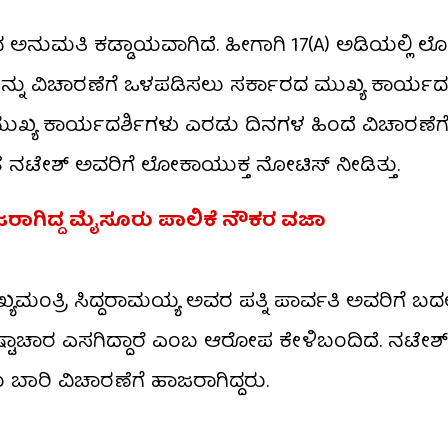
ದ ಅನುಮತಿ ಕಡ್ಡಾಯವಾಗಿದೆ. ಹೀಗಾಗಿ 17(A) ಅಡಿಯಲ್ಲಿ ಲ
ನು ವಿಚಾರಣೆಗೆ ಒಳಪಡಿಸಲು ಸರ್ಕಾರದ ಮುಖ್ಯ ಕಾರ್ಯದ
ಮುಖ್ಯ ಕಾರ್ಯದರ್ಶಿಗಳು ಎರಡು ದಿನಗಳ ಹಿಂದೆ ವಿಚಾರಣೆ
ಂತೆ ನಟೇಶ್ ಅವರಿ​ಗೆ ಲೋಕಾಯುಕ್ತ ನೋಟಿಸ್ ನೀಡಿತ್ತು.
ರಾಗಿದ್ದ ಮೈಸೂರು ಪಾಲಿಕೆ ನೌಕರ ವಜಾ
ಯಮಂತ್ರಿ ಸಿದ್ದರಾಮಯ್ಯ ಅವರ ಪತ್ನಿ ಪಾರ್ವತಿ ಅವರಿಗೆ ಬದ
್ರಷ್ಟಾಚಾರ ಎಸಗಿದ್ದಾರೆ ಎಂಬ ಆರೋಪ ಕೇಳಿಬಂದಿದೆ. ನಟೇಶ
ಾರಿ ವಿಚಾರಣೆಗೆ ಹಾಜರಾಗಿದ್ದರು.