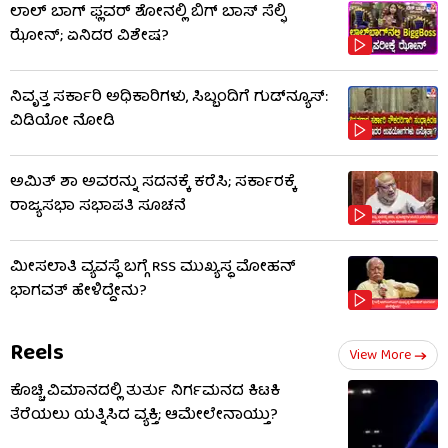
ಲಾಲ್ ಬಾಗ್ ಫ್ಲವರ್ ಶೋನಲ್ಲಿ ಬಿಗ್ ಬಾಸ್ ಸೆಲ್ಫಿ
ಝೋನ್; ಏನಿದರ ವಿಶೇಷ?
ನಿವೃತ್ತ ಸರ್ಕಾರಿ ಅಧಿಕಾರಿಗಳು, ಸಿಬ್ಬಂದಿಗೆ ಗುಡ್​ನ್ಯೂಸ್:
ವಿಡಿಯೋ ನೋಡಿ
ಅಮಿತ್ ಶಾ ಅವರನ್ನು ಸದನಕ್ಕೆ ಕರೆಸಿ; ಸರ್ಕಾರಕ್ಕೆ
ರಾಜ್ಯಸಭಾ ಸಭಾಪತಿ ಸೂಚನೆ
ಮೀಸಲಾತಿ ವ್ಯವಸ್ಥೆ ಬಗ್ಗೆ RSS​ ಮುಖ್ಯಸ್ಥ ಮೋಹನ್
ಭಾಗವತ್ ಹೇಳಿದ್ದೇನು?
Reels
View More
ಕೊಚ್ಚಿ ವಿಮಾನದಲ್ಲಿ ತುರ್ತು ನಿರ್ಗಮನದ ಕಿಟಕಿ
ತೆರೆಯಲು ಯತ್ನಿಸಿದ ವ್ಯಕ್ತಿ; ಆಮೇಲೇನಾಯ್ತು?