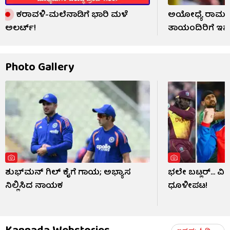
ಕರಾವಳಿ-ಮಲೆನಾಡಿಗೆ ಭಾರಿ ಮಳೆ
ಅಯೋಧ್ಯೆ ರಾಮಮಂ
ಅಲರ್ಟ್!
ತಾಯಂದಿರಿಗೆ ಇನ್
Photo Gallery
ಶುಭ್​ಮನ್ ಗಿಲ್ ಕೈಗೆ ಗಾಯ; ಅಭ್ಯಾಸ
ಭಲೇ ಬಟ್ಲರ್... ವ
ನಿಲ್ಲಿಸಿದ ನಾಯಕ
ಧೂಳೀಪಟ!