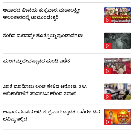
ಆಷಾಢದ ಕೊನೆಯ ಶುಕ್ರವಾರ; ಮಹಾಲಕ್ಷ್ಮೀ
ಅಲಂಕಾರದಲ್ಲಿ ಚಾಮುಂಡೇಶ್ವರಿ
ತೆಂಗಿನ ಮರವನ್ನೇ ಹೊತ್ತೊಯ್ದ ಪುಂಡಾನೆಗಳು!
ಹುಲಗೆಮ್ಮ ದೇವಸ್ಥಾನದ ಹುಂಡಿ ಎಣಿಕೆ
ಖಾತೆ ಮಾಡಿಸಲು ಲಂಚ ಕೇಳಿದ ಆರೋಪ: GBA
ಅಧಿಕಾರಿಗಳಿಗೆ ಸಾರ್ವಜನಿಕರಿಂದ ತರಾಟೆ
ಆಷಾಢ ಮಾಸದ ಆಡಿ ಶುಕ್ರವಾರ: ದ್ವಾದಶ ರಾಶಿಗಳ ದಿನ
ಭವಿಷ್ಯ ಇಲ್ಲಿದೆ