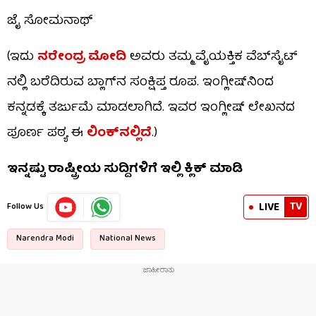
ಜೈ ಸೋಮನಾಥ್
(ಇದು
ನರೇಂದ್ರ ಮೋದಿ
ಅವರು ತಮ್ಮ ವೈಯಕ್ತಿಕ ವೆಬ್​ಸೈಟ್​
ನಲ್ಲಿ ಬರೆದಿರುವ ಬ್ಲಾಗ್​ನ ಸಂಕ್ಷಿಪ್ತ ರೂಪ. ಇಂಗ್ಲೀಷ್​ನಿಂದ
ಕನ್ನಡಕ್ಕೆ ತರ್ಜುಮೆ ಮಾಡಲಾಗಿದೆ. ಇವರ ಇಂಗ್ಲೀಷ್ ಲೇಖನದ
ಪೂರ್ಣ ಪಠ್ಯ ಈ
ಲಿಂಕ್​ನಲ್ಲಿದೆ
.)
ಇನ್ನಷ್ಟು ರಾಷ್ಟ್ರೀಯ ಸುದ್ದಿಗಳಿಗೆ ಇಲ್ಲಿ ಕ್ಲಿಕ್ ಮಾಡಿ
TV
LIVE
Follow Us
Narendra Modi
National News