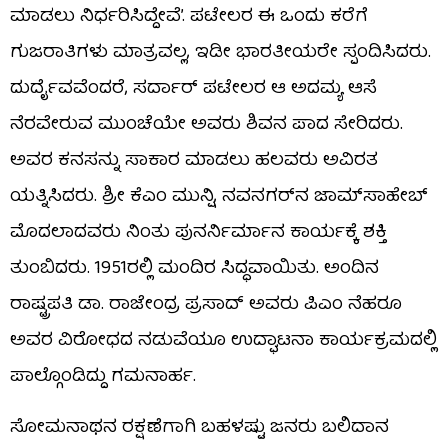
ಮಾಡಲು ನಿರ್ಧರಿಸಿದ್ದೇವೆ’. ಪಟೇಲರ ಈ ಒಂದು ಕರೆಗೆ
ಗುಜರಾತಿಗಳು ಮಾತ್ರವಲ್ಲ, ಇಡೀ ಭಾರತೀಯರೇ ಸ್ಪಂದಿಸಿದರು.
ದುರ್ದೈವವೆಂದರೆ, ಸರ್ದಾರ್ ಪಟೇಲರ ಆ ಅದಮ್ಯ ಆಸೆ
ನೆರವೇರುವ ಮುಂಚೆಯೇ ಅವರು ಶಿವನ ಪಾದ ಸೇರಿದರು.
ಅವರ ಕನಸನ್ನು ಸಾಕಾರ ಮಾಡಲು ಹಲವರು ಅವಿರತ
ಯತ್ನಿಸಿದರು. ಶ್ರೀ ಕೆಎಂ ಮುನ್ಷಿ, ನವನಗರ್​ನ ಜಾಮ್​ಸಾಹೇಬ್
ಮೊದಲಾದವರು ನಿಂತು ಪುನರ್ನಿರ್ಮಾನ ಕಾರ್ಯಕ್ಕೆ ಶಕ್ತಿ
ತುಂಬಿದರು. 1951ರಲ್ಲಿ ಮಂದಿರ ಸಿದ್ಧವಾಯಿತು. ಅಂದಿನ
ರಾಷ್ಟ್ರಪತಿ ಡಾ. ರಾಜೇಂದ್ರ ಪ್ರಸಾದ್ ಅವರು ಪಿಎಂ ನೆಹರೂ
ಅವರ ವಿರೋಧದ ನಡುವೆಯೂ ಉದ್ಘಾಟನಾ ಕಾರ್ಯಕ್ರಮದಲ್ಲಿ
ಪಾಲ್ಗೊಂಡಿದ್ದು ಗಮನಾರ್ಹ.
ಸೋಮನಾಥನ ರಕ್ಷಣೆಗಾಗಿ ಬಹಳಷ್ಟು ಜನರು ಬಲಿದಾನ