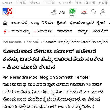
News9
हिन्दी 
తెలుగు 
मराठी
ગુજરાતી
বাংলা
ਪੰਜਾਬੀ
தமிழ்
AQI
ತಾಜಾ ಸುದ್ದಿ
ರಾಜ್ಯ
ಸಿನಿಮಾ
ಕ್ರಿಕೆಟ್​
ಫೋಟೋಗ್ಯಾಲರಿ
ಕ್ರೀಡೆ
ಕಾವೇರಿ ಕಿಚ್ಚು
ವಿಡಿಯೋ
ಹವಾಮಾನ
ಶಾರ್ಟ್ಸ್​
#ಡಿಕೆ ಶಿವಕ
TV9 Kannada
National
Somnath Temple, Sardar Patel's Dream, India'
ಸೋಮನಾಥ ದೇಗುಲ: ಸರ್ದಾರ್ ಪಟೇಲರ
ಕನಸು, ಭಾರತದ ಹೆಮ್ಮೆ, ಅಖಂಡತೆಯ ಸಂಕೇತ
– ಪಿಎಂ ಮೋದಿ ಲೇಖನ
PM Narendra Modi blog on Somnath Temple:
ಸೋಮನಾಥ ಮಂದಿರದ ಪುನರ್ನಿರ್ಮಾಣವಾಗಿ 75 ವರ್ಷ
ಆಗಿದೆ. ಈ ವಿಶೇಷ ಸಂದರ್ಭಕ್ಕೆ ಮೇ 11ರಂದು ಪಿಎಂ ಮೋದಿ
ಸೋಮನಾಥ ಮಂದಿರಕ್ಕೆ ಭೇಟಿ ನೀಡುತ್ತಿದ್ದಾರೆ. ಈ ವಿಶೇಷ
ಸಂದರ್ಭದಲ್ಲಿ ನರೇಂದ್ರ ಮೋದಿ ಅವರು ತಮ್ಮ ವಿಶೇಷ