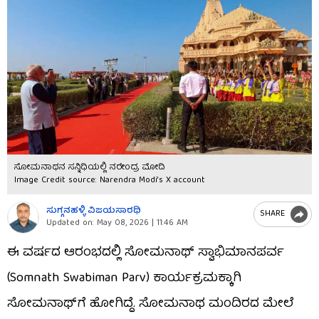
ಸೋಮನಾಥನ ಸನ್ನಿಧಿಯಲ್ಲಿ ನರೇಂದ್ರ ಮೋದಿ
Image Credit source: Narendra Modi's X account
ಸುಗ್ಗನಹಳ್ಳಿ ವಿಜಯಸಾರಥಿ
SHARE
Updated on:
May 08, 2026 | 11:46 AM
ಈ ವರ್ಷದ ಆರಂಭದಲ್ಲಿ ಸೋಮನಾಥ್ ಸ್ವಾಭಿಮಾನಪರ್ವ
(Somnath Swabiman Parv) ಕಾರ್ಯಕ್ರಮಕ್ಕಾಗಿ
ಸೋಮನಾಥ್​ಗೆ ಹೋಗಿದ್ದೆ. ಸೋಮನಾಥ ಮಂದಿರದ ಮೇಲೆ