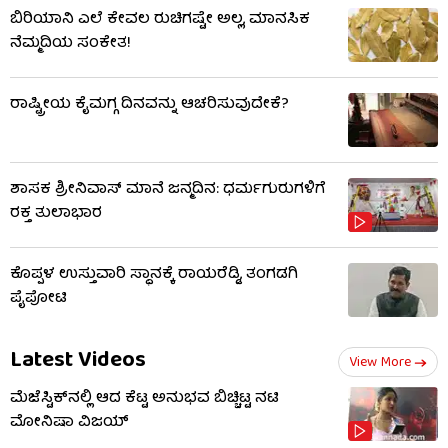
ಬಿರಿಯಾನಿ ಎಲೆ ಕೇವಲ ರುಚಿಗಷ್ಟೇ ಅಲ್ಲ, ಮಾನಸಿಕ
ನೆಮ್ಮದಿಯ ಸಂಕೇತ!
ರಾಷ್ಟ್ರೀಯ ಕೈಮಗ್ಗ ದಿನವನ್ನು ಆಚರಿಸುವುದೇಕೆ?
ಶಾಸಕ ಶ್ರೀನಿವಾಸ್ ಮಾನೆ ಜನ್ಮದಿನ: ಧರ್ಮಗುರುಗಳಿಗೆ
ರಕ್ತ ತುಲಾಭಾರ
ಕೊಪ್ಪಳ ಉಸ್ತುವಾರಿ ಸ್ಥಾನಕ್ಕೆ ರಾಯರೆಡ್ಡಿ, ತಂಗಡಗಿ
ಪೈಪೋಟಿ
Latest Videos
View More
ಮೆಜೆಸ್ಟಿಕ್​​ನಲ್ಲಿ ಆದ ಕೆಟ್ಟ ಅನುಭವ ಬಿಚ್ಚಿಟ್ಟ ನಟಿ
ಮೋನಿಷಾ ವಿಜಯ್