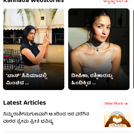
Kannada Webstories
ಇನ್ನಷ್ಟು ಓದಿ
‘ಬಾಸ್’ ಸಿನಿಮಾದಲ್ಲಿ
ದೀಪಿಕಾ, ರಶ್ಮಿಕಾರನ್ನು
ಮಿಂಚಿದ ...
ಹಿಂದಿಕ್ಕಿದ ...
Latest Articles
View More
ನಿಮ್ಮ ರಾಶಿಗನುಗುಣವಾಗಿ ಆ.9ರಿಂದ 15ರ ವರೆಗಿನ
ವಾರದ ಪ್ರೇಮ ಪ್ರೀತಿ ಭವಿಷ್ಯ