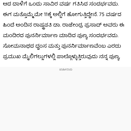
ಆದ ದಾಳಿಗೆ ಒಂದು ಸಾವಿರ ವರ್ಷ ಗತಿಸಿದ ಸಂದರ್ಭವದು.
ಈಗ ಮತ್ತೊಮ್ಮೆ ಮೇ 11ಕ್ಕೆ ಅಲ್ಲಿಗೆ ಹೋಗುತ್ತಿದ್ದೇನೆ. 75 ವರ್ಷದ
ಹಿಂದೆ ಅಂದಿನ ರಾಷ್ಟ್ರಪತಿ ಡಾ. ರಾಜೇಂದ್ರ ಪ್ರಸಾದ್ ಅವರು ಈ
ಮಂದಿರದ ಪುನರ್ನಿರ್ಮಾಣ ಮಾಡಿದ ಪುಣ್ಯ ಸಂದರ್ಭವದು.
ಸೋಮನಾಥದ ಧ್ವಂಸ ಮತ್ತು ಪುನರ್ನಿರ್ಮಾಣವೆಂಬ ಎರಡು
ಪ್ರಮುಖ ಮೈಲಿಗಲ್ಲುಗಳಲ್ಲಿ ಪಾಲ್ಗೊಳ್ಳುತ್ತಿರುವುದು ನನ್ನ ಪುಣ್ಯ.