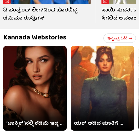
ದಿ ಹಂಡ್ರೆಂಡ್ ಲೀಗ್​ನಿಂದ ಹೊರಬಿದ್ದ
ಸಾಯಿ ಸುದರ್ಶನ್
ಜೆಮಿಮಾ ರೊಡ್ರಿಗಸ್
ಸಿಗಲಿದೆ ಅವಕಾಶ
Kannada Webstories
ಇನ್ನಷ್ಟು ಓದಿ
‘ಟಾಕ್ಸಿಕ್​’ನಲ್ಲಿ ಕಡಿಮೆ ಇದ್ದ ...
ಯಶ್ ಆಡಿದ ಮಾತಿಗೆ ...