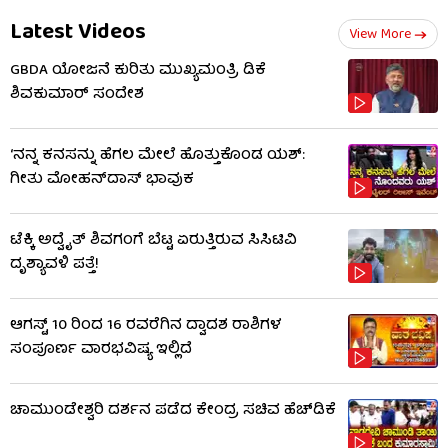
Latest Videos
View More
GBDA ಯೋಜನೆ ಕುರಿತು ಮುಖ್ಯಮಂತ್ರಿ ಡಿಕೆ
ಶಿವಕುಮಾರ್ ಸಂದೇಶ
‘ನನ್ನ ಕನಸನ್ನು ಹೆಗಲ ಮೇಲೆ ಹೊತ್ತುಕೊಂಡ ಯಶ್:
ಗೀತು ಮೋಹನ್​​ದಾಸ್ ಭಾವುಕ
ಟೆಕ್ಕಿ ಅದ್ವೈತ್ ಶಿವಗಂಗೆ ಬೆಟ್ಟ ಏರುತ್ತಿರುವ ಸಿಸಿಟಿವಿ
ದೃಶ್ಯಾವಳಿ ಪತ್ತೆ!
ಆಗಸ್ಟ್ 10 ರಿಂದ 16 ರವರೆಗಿನ ದ್ವಾದಶ ರಾಶಿಗಳ
ಸಂಪೂರ್ಣ ವಾರಭವಿಷ್ಯ ಇಲ್ಲಿದೆ
ಚಾಮುಂಡೇಶ್ವರಿ ದರ್ಶನ ಪಡೆದ ಕೇಂದ್ರ ಸಚಿವ ಹೆಚ್​​ಡಿಕೆ