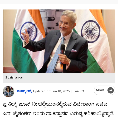
S Jaishankar
SHARE
ಸುಷ್ಮಾ ಚಕ್ರೆ
Updated on:
Jun 10, 2025 | 5:44 PM
ಬ್ರಸೆಲ್ಸ್, ಜೂನ್ 10: ಬೆಲ್ಜಿಯಂನಲ್ಲಿರುವ ವಿದೇಶಾಂಗ ಸಚಿವ
ಎಸ್. ಜೈಶಂಕರ್ ಇಂದು ಪಾಕಿಸ್ತಾನದ ವಿರುದ್ಧ ಹರಿಹಾಯ್ದಿದ್ದಾರೆ.