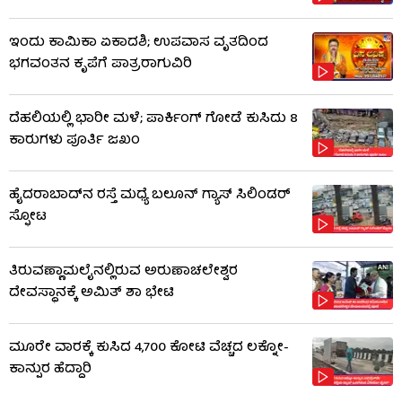
ಇಂದು ಕಾಮಿಕಾ ಏಕಾದಶಿ; ಉಪವಾಸ ವೃತದಿಂದ
ಭಗವಂತನ ಕೃಪೆಗೆ ಪಾತ್ರರಾಗುವಿರಿ
ದೆಹಲಿಯಲ್ಲಿ ಭಾರೀ ಮಳೆ; ಪಾರ್ಕಿಂಗ್ ಗೋಡೆ ಕುಸಿದು 8
ಕಾರುಗಳು ಪೂರ್ತಿ ಜಖಂ
ಹೈದರಾಬಾದ್​ನ ರಸ್ತೆ ಮಧ್ಯೆ ಬಲೂನ್ ಗ್ಯಾಸ್ ಸಿಲಿಂಡರ್
ಸ್ಫೋಟ
ತಿರುವಣ್ಣಾಮಲೈನಲ್ಲಿರುವ ಅರುಣಾಚಲೇಶ್ವರ
ದೇವಸ್ಥಾನಕ್ಕೆ ಅಮಿತ್ ಶಾ ಭೇಟಿ
ಮೂರೇ ವಾರಕ್ಕೆ ಕುಸಿದ 4,700 ಕೋಟಿ ವೆಚ್ಚದ ಲಕ್ನೋ-
ಕಾನ್ಪುರ ಹೆದ್ದಾರಿ