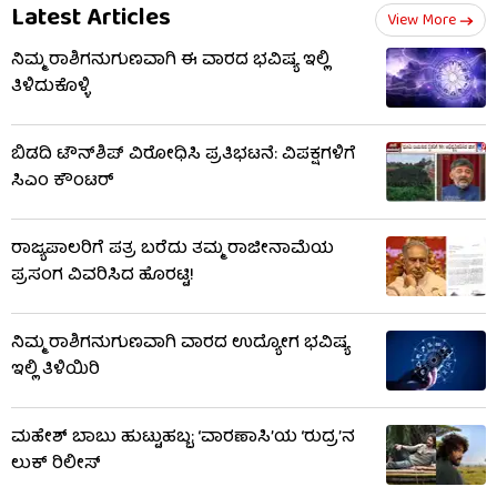
Latest Articles
View More
ನಿಮ್ಮ ರಾಶಿಗನುಗುಣವಾಗಿ ಈ ವಾರದ ಭವಿಷ್ಯ ಇಲ್ಲಿ
ತಿಳಿದುಕೊಳ್ಳಿ
ಬಿಡದಿ ಟೌನ್‌ಶಿಪ್‌ ವಿರೋಧಿಸಿ ಪ್ರತಿಭಟನೆ: ವಿಪಕ್ಷಗಳಿಗೆ
ಸಿಎಂ ಕೌಂಟರ್
ರಾಜ್ಯಪಾಲರಿಗೆ ಪತ್ರ ಬರೆದು ತಮ್ಮ ರಾಜೀನಾಮೆಯ
ಪ್ರಸಂಗ ವಿವರಿಸಿದ ಹೊರಟ್ಟಿ!
ನಿಮ್ಮ ರಾಶಿಗನುಗುಣವಾಗಿ ವಾರದ ಉದ್ಯೋಗ ಭವಿಷ್ಯ
ಇಲ್ಲಿ ತಿಳಿಯಿರಿ
ಮಹೇಶ್ ಬಾಬು ಹುಟ್ಟುಹಬ್ಬ: ‘ವಾರಣಾಸಿ’ಯ ‘ರುದ್ರ’ನ
ಲುಕ್ ರಿಲೀಸ್