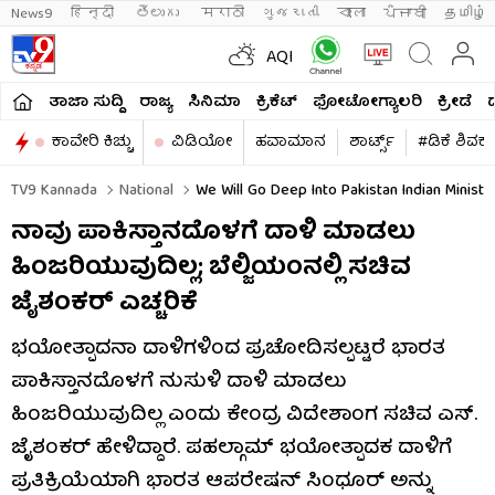
News9
हिन्दी 
తెలుగు 
मराठी
ગુજરાતી
বাংলা
ਪੰਜਾਬੀ
தமிழ்
AQI
ತಾಜಾ ಸುದ್ದಿ
ರಾಜ್ಯ
ಸಿನಿಮಾ
ಕ್ರಿಕೆಟ್​
ಫೋಟೋಗ್ಯಾಲರಿ
ಕ್ರೀಡೆ
ಕಾವೇರಿ ಕಿಚ್ಚು
ವಿಡಿಯೋ
ಹವಾಮಾನ
ಶಾರ್ಟ್ಸ್​
#ಡಿಕೆ ಶಿವಕ
TV9 Kannada
National
We Will Go Deep Into Pakistan Indian Ministe
ನಾವು ಪಾಕಿಸ್ತಾನದೊಳಗೆ ದಾಳಿ ಮಾಡಲು
ಹಿಂಜರಿಯುವುದಿಲ್ಲ; ಬೆಲ್ಜಿಯಂನಲ್ಲಿ ಸಚಿವ
ಜೈಶಂಕರ್ ಎಚ್ಚರಿಕೆ
ಭಯೋತ್ಪಾದನಾ ದಾಳಿಗಳಿಂದ ಪ್ರಚೋದಿಸಲ್ಪಟ್ಟರೆ ಭಾರತ
ಪಾಕಿಸ್ತಾನದೊಳಗೆ ನುಸುಳಿ ದಾಳಿ ಮಾಡಲು
ಹಿಂಜರಿಯುವುದಿಲ್ಲ ಎಂದು ಕೇಂದ್ರ ವಿದೇಶಾಂಗ ಸಚಿವ ಎಸ್.
ಜೈಶಂಕರ್ ಹೇಳಿದ್ದಾರೆ. ಪಹಲ್ಗಾಮ್ ಭಯೋತ್ಪಾದಕ ದಾಳಿಗೆ
ಪ್ರತಿಕ್ರಿಯೆಯಾಗಿ ಭಾರತ ಆಪರೇಷನ್ ಸಿಂಧೂರ್ ಅನ್ನು