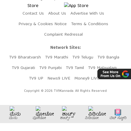
Contact Us
About Us
Advertise With Us
Privacy & Cookies Notice
Terms & Conditions
Complaint Redressal
Network Sites:
TV9 Bharatvarsh
TV9 Marathi
TV9 Telugu
TV9 Bangla
TV9 Gujarati
TV9 Punjabi
TV9 Tamil
TV9 Malayalam
TV9 UP
News9 LIVE
Money9 LIVE
Copyright © 2026 TV9Kannada. All Rights Reserved.
ಮೆನು
ಫೋಟೋ
ಶಾರ್ಟ್ಸ್
ವಿಡಿಯೋ
ವೆಬ್​ ಸ್ಟೋರಿ