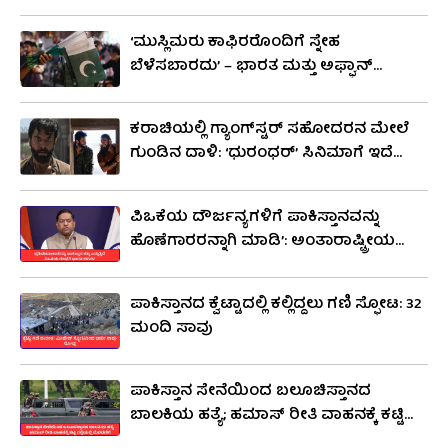
ಸೋಷಿಯಲ್ ಮೀಡಿಯಾದಿಂದ ಸಂಚು ಬಯಲು
ಶ್ರೀಮಂತ ಸಾಂಸ್ಕೃತಿಕ ಪರಂಪರೆ, ವೈವಿಧ್ಯಮಯ
‘ಮುಸ್ಲಿಮರು ಕಾಫಿರರೊಂದಿಗೆ ಸ್ನೇಹ
ಸಂಪ್ರದಾಯಗಳು ವಿಶ್ವ ವೇದಿಕೆಯಲ್ಲಿ ಅದರ ವಿಶಿಷ್ಟ
ಬೆಳೆಸಬಾರದು’ – ಭಾರತ ಮತ್ತು ಅಫ್ಘಾನ್
ಗುರುತಿಗೆ ಕಾರಣವಾಗಿದೆ.
ಸಂಬಂಧಕ್ಕೆ ಹುಳಿ ಹಿಂಡಲು ಪಾಕಿಸ್ತಾನ ಯತ್ನ
ಕರಾಚಿಯಲ್ಲಿ ಗ್ಯಾಂಗ್‌ಸ್ಟರ್ ಸಹೋದರನ ಮೇಲೆ
ಗುಂಡಿನ ದಾಳಿ: ‘ಧುರಂಧರ್’ ಸಿನಿಮಾಗೆ ಇದೆ
ನಂಟು
ಪಿಒಕೆಯ ದೌರ್ಜನ್ಯಗಳಿಗೆ ಪಾಕಿಸ್ತಾನವನ್ನು
ಹೊಣೆಗಾರರನ್ನಾಗಿ ಮಾಡಿ’: ಅಂತಾರಾಷ್ಟ್ರೀಯ
ಸಮುದಾಯಕ್ಕೆ ಭಾರತ ಆಗ್ರಹ
ಪಾಕಿಸ್ತಾನದ ಕ್ವೆಟ್ಟಾದಲ್ಲಿ ಕಲ್ಲಿದ್ದಲು ಗಣಿ ಸ್ಫೋಟ: 32
ಮಂದಿ ಸಾವು
ಪಾಕಿಸ್ತಾನ ಸೇನೆಯಿಂದ ಬಲೂಚಿಸ್ತಾನದ
ಬಾಲಕಿಯ ಹತ್ಯೆ; ಹಮಾಸ್ ರೀತಿ ವಾಹನಕ್ಕೆ ಕಟ್ಟಿ
ರಸ್ತೆಯಲ್ಲಿ ಮೆರವಣಿಗೆ