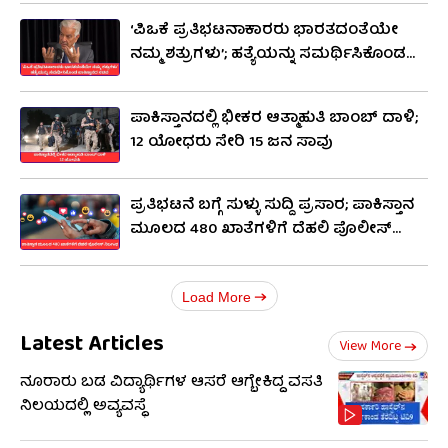
‘ಪಿಒಕೆ ಪ್ರತಿಭಟನಾಕಾರರು ಭಾರತದಂತೆಯೇ
ನಮ್ಮ ಶತ್ರುಗಳು’; ಹತ್ಯೆಯನ್ನು ಸಮರ್ಥಿಸಿಕೊಂಡ
ಪಾಕಿಸ್ತಾನದ ಸಚಿವ
ಪಾಕಿಸ್ತಾನದಲ್ಲಿ ಭೀಕರ ಆತ್ಮಾಹುತಿ ಬಾಂಬ್ ದಾಳಿ;
12 ಯೋಧರು ಸೇರಿ 15 ಜನ ಸಾವು
ಪ್ರತಿಭಟನೆ ಬಗ್ಗೆ ಸುಳ್ಳು ಸುದ್ದಿ ಪ್ರಸಾರ; ಪಾಕಿಸ್ತಾನ
ಮೂಲದ 480 ಖಾತೆಗಳಿಗೆ ದೆಹಲಿ ಪೊಲೀಸ್
ನಿರ್ಬಂಧ
Load More
Latest Articles
View More
ನೂರಾರು ಬಡ ವಿದ್ಯಾರ್ಥಿಗಳ ಆಸರೆ ಆಗ್ಬೇಕಿದ್ದ ವಸತಿ
ನಿಲಯದಲ್ಲಿ ಅವ್ಯವಸ್ಥೆ