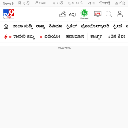
News9
हिन्दी 
తెలుగు 
मराठी
ગુજરાતી
বাংলা
ਪੰਜਾਬੀ
தமிழ்
AQI
ತಾಜಾ ಸುದ್ದಿ
ರಾಜ್ಯ
ಸಿನಿಮಾ
ಕ್ರಿಕೆಟ್​
ಫೋಟೋಗ್ಯಾಲರಿ
ಕ್ರೀಡೆ
ಕಾವೇರಿ ಕಿಚ್ಚು
ವಿಡಿಯೋ
ಹವಾಮಾನ
ಶಾರ್ಟ್ಸ್​
#ಡಿಕೆ ಶಿವಕ