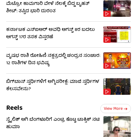
ಮೆಟ್ರೋ ಕಾಮಗಾರಿ ವೇಳೆ ನೆಲಕ್ಕೆ ಬಿದ್ದ ಬೃಹತ್
ಶೀಟ್: ತಪ್ಪಿದ ಭಾರಿ ದುರಂತ
ಕರ್ನಾಟಕ ಎಸ್‌ಐಆರ್ ಅವಧಿ ಆಗಸ್ಟ್ 8ರ ಬದಲು
ಆಗಸ್ಟ್ 17ರ ತನಕ ವಿಸ್ತರಣೆ
ವೃಷಭ ರಾಶಿ ರೋಹಿಣಿ ನಕ್ಷತ್ರದಲ್ಲಿ ಚಂದ್ರನ ಸಂಚಾರ:
12 ರಾಶಿಗಳ ದಿನ ಭವಿಷ್ಯ
ಬಿಗ್​​ಬಾಸ್​ ಸ್ಪರ್ಧಿಗಳಿಗೆ ಅಗ್ನಿಪರೀಕ್ಷೆ: ಮಾಜಿ ​​ಸ್ಪರ್ಧಿಗಳ
ಕೆಲಸವೇನು?
Reels
View More
ಸ್ಟೈಲಿಶ್ ಆಗಿ ಬೆಂಗಳೂರಿಗೆ ಎಂಟ್ರಿ ಕೊಟ್ಟ ಟಾಕ್ಸಿಕ್ ನಟಿ
ಹುಮಾ