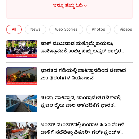
ಇಸ್ಲಾಮಾಬಾದ್ ಪ್ರಮುಖ ಆರ್ಥಿಕ ಮತ್ತು ಸಾಂಸ್ಕೃತಿಕ
ಇನ್ನೂ ಹೆಚ್ಚು ಓದಿ
ಕೇಂದ್ರಗಳಾಗಿವೆ. 1947 ರಲ್ಲಿ ಬ್ರಿಟಿಷ್ ಆಳ್ವಿಕೆಯಿಂದ ಭಾರತ
ಸ್ವಾತಂತ್ರ್ಯವನ್ನು ಗಳಿಸಿದಾಗ ಭಾರತದಿಂದ ವಿಭಜನೆಗೊಂಡು
All
News
Web Stories
Photos
Videos
ಪಾಕಿಸ್ತಾನ ದೇಶವಾಯಿತು. ರಾಜಕೀಯ ಅಸ್ಥಿರತೆ,
ಪಾಕ್ ಮುಖವಾಡ ಮತ್ತೊಮ್ಮೆ ಬಯಲು;
ಸಾಮಾಜಿಕ-ಆರ್ಥಿಕ ಸಮಸ್ಯೆಗಳು ಮತ್ತು
ಪಾಕಿಸ್ತಾನದಲ್ಲಿ 30ಕ್ಕೂ ಹೆಚ್ಚು ಲಷ್ಕರ್ ಉಗ್ರರ
ಭಾರತದೊಂದಿಗಿನ ಸಂಘರ್ಷಗಳು ಸೇರಿದಂತೆ ದೇಶವು
ಹತ್ಯೆಯನ್ನು ಒಪ್ಪಿಕೊಂಡ ಭಯೋತ್ಪಾದಕ
ಸವಾಲುಗಳನ್ನು ಎದುರಿಸಿದೆ. ಪಾಕಿಸ್ತಾನವು ಪರ್ವತಗಳು,
ಭಾರತದ ಗಡಿಯಲ್ಲಿ ಪಾಕಿಸ್ತಾನದಿಂದ ಚೀನಾದ
ಮರುಭೂಮಿಗಳು ಮತ್ತು ಅರೇಬಿಯನ್ ಸಮುದ್ರದ
250 ಫಿರಂಗಿಗಳ ನಿಯೋಜನೆ
ಉದ್ದಕ್ಕೂ ಕರಾವಳಿ ಸೇರಿದಂತೆ ವೈವಿಧ್ಯಮಯ
ಭೂದೃಶ್ಯಗಳಿಗೆ ಹೆಸರುವಾಸಿಯಾಗಿದೆ. ಕೈಗಾರಿಕೆಗಳು ಮತ್ತು
ಚೀನಾ, ಪಾಕಿಸ್ತಾನ, ಬಾಂಗ್ಲಾದೇಶ ಗಡಿಗಳಲ್ಲಿ
ಸೇವೆಗಳ ಜೊತೆಗೆ ಆರ್ಥಿಕತೆಯಲ್ಲಿ ಕೃಷಿ ಕ್ಷೇತ್ರವು ಪ್ರಮುಖ
ಪ್ರಬಲ ರೈಲು ಜಾಲ ಅಳವಡಿಕೆಗೆ ಭಾರತ
ಯೋಜನೆ; 45,000 ಕೋಟಿ ರೂ ಹೂಡಿಕೆ ಸಾಧ್ಯತೆ
ಪಾತ್ರವನ್ನು ವಹಿಸುತ್ತದೆ. ಸವಾಲುಗಳ ಹೊರತಾಗಿಯೂ,
ಪಾಕಿಸ್ತಾನವು ಭದ್ರತೆ, ಆರ್ಥಿಕತೆ ಮತ್ತು ರಾಜತಾಂತ್ರಿಕತೆಯ
ಜಂತರ್ ಮಂತರ್​ನಲ್ಲಿ ಬಂಗಾಳ ಸಿಎಂ ಮೇಲೆ
ದಾಳಿಗೆ ನಡೆದಿತ್ತಾ ಪಿತೂರಿ? ಗರ್ಲ್​ಫ್ರೆಂಡ್​ಳ
ಜಾಗತಿಕ ಚರ್ಚೆಗಳಿಗೆ ಕೊಡುಗೆ ನೀಡುತ್ತದೆ. ರಾಷ್ಟ್ರದ