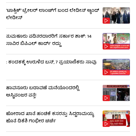
‘ಟಾಕ್ಸಿಕ್’ ಟ್ರೇಲರ್ ಲಾಂಚ್​ಗೆ ಬಂದ ಲೇಡೀಸ್ ಆ್ಯಂಡ್
ಲೇಡೀಸ್
ತುಮಕೂರು ಪಡಿತರದಾರರಿಗೆ ಸರ್ಕಾರ ಶಾಕ್: 14
ಸಾವಿರ ಬಿಪಿಎಲ್ ಕಾರ್ಡ್ ರದ್ದು
: ಕಂದಕಕ್ಕೆ ಉರುಳಿದ ಬಸ್, 7 ಪ್ರಯಾಣಿಕರು ಸಾವು
ಹಾವನೂರು ಬಡಾವಣೆ ಮನೆಯೊಂದರಲ್ಲಿ
ಅಸ್ಥಿಪಂಜರ ಪತ್ತೆ!
ಜೋರಾದ ಖಾತೆ ಹಂಚಿಕೆ ಕಸರತ್ತು: ಸಿದ್ದರಾಮಯ್ಯ
ಜೊತೆ ಡಿಕೆಶಿ ಗಂಭೀರ ಚರ್ಚೆ