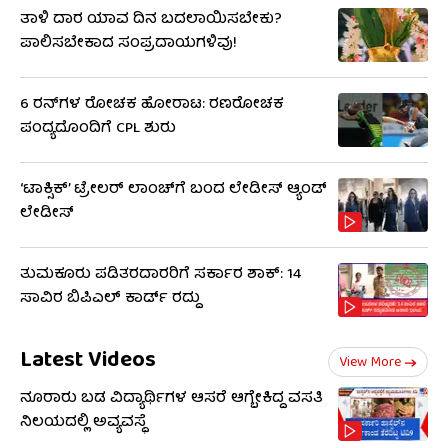
ತಾಳಿ ದಾರ ಯಾವ ದಿನ ಬದಲಾಯಿಸಬೇಕು?
ಪಾಲಿಸಬೇಕಾದ ಸಂಪ್ರದಾಯಗಳಿವು!
6 ರನ್​ಗಳ ರೋಚಕ ಹೋರಾಟ: ರಣರೋಚಕ
ಪಂದ್ಯದೊಂದಿಗೆ CPL​ ಶುರು
‘ಟಾಕ್ಸಿಕ್’ ಟ್ರೇಲರ್ ಲಾಂಚ್​ಗೆ ಬಂದ ಲೇಡೀಸ್ ಆ್ಯಂಡ್
ಲೇಡೀಸ್
ತುಮಕೂರು ಪಡಿತರದಾರರಿಗೆ ಸರ್ಕಾರ ಶಾಕ್: 14
ಸಾವಿರ ಬಿಪಿಎಲ್ ಕಾರ್ಡ್ ರದ್ದು
Latest Videos
View More
ನೂರಾರು ಬಡ ವಿದ್ಯಾರ್ಥಿಗಳ ಆಸರೆ ಆಗ್ಬೇಕಿದ್ದ ವಸತಿ
ನಿಲಯದಲ್ಲಿ ಅವ್ಯವಸ್ಥೆ