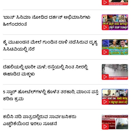
‘ಬಾಸ್’ ಸಿನಿಮಾ ನೋಡಿದ ದರ್ಶನ್ ಅಭಿಮಾನಿಗಳು
ಹೀಗೆಂದರಂತೆ
ಕೈ ಮುಖಂಡನ ಮೇಲೆ ಗುಂಡಿನ ದಾಳಿ ನಡೆಸಿರುವ ದೃಶ್ಯ
ಸಿಸಿಟಿವಿಯಲ್ಲಿ ಸೆರೆ
ದೆಹಲಿಯಲ್ಲಿ ಭಾರೀ ಮಳೆ; ರಸ್ತೆಯಲ್ಲಿ ನಿಂತ ನೀರಲ್ಲಿ
ಈಜಾಡಿದ ಮಕ್ಕಳು
5 ಸ್ಟಾರ್ ಹೋಟೆಲ್​​ಗಳಲ್ಲಿ ಕೊಳೆತ ತರಕಾರಿ, ಮಾಂಸ ಪತ್ತೆ:
ಕಠಿಣ ಕ್ರಮ
ಕಬಿನಿ ನದಿ ಪಾತ್ರದಲ್ಲಿರುವ ಸಾರ್ವಜನಿಕರು
ಎಚ್ಚರಿಕೆಯಿಂದ ಇರಲು ಸೂಚನೆ