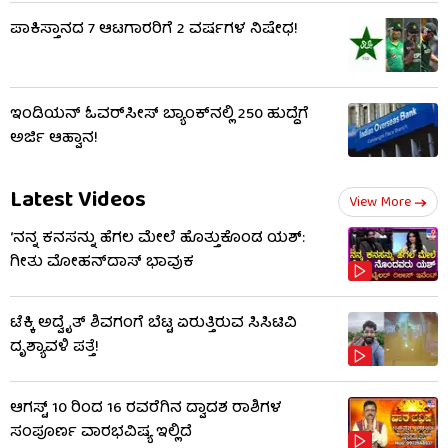
ಪಾಕಿಸ್ತಾನದ 7 ಆಟಗಾರರಿಗೆ 2 ವರ್ಷಗಳ ನಿಷೇಧ!
ಇಂಡಿಯನ್ ಓವರ್‌ಸೀಸ್ ಬ್ಯಾಂಕ್‌ನಲ್ಲಿ 250 ಹುದ್ದೆಗೆ
ಅರ್ಜಿ ಆಹ್ವಾನ!
Latest Videos
View More
‘ನನ್ನ ಕನಸನ್ನು ಹೆಗಲ ಮೇಲೆ ಹೊತ್ತುಕೊಂಡ ಯಶ್:
ಗೀತು ಮೋಹನ್​​ದಾಸ್ ಭಾವುಕ
ಟೆಕ್ಕಿ ಅದ್ವೈತ್ ಶಿವಗಂಗೆ ಬೆಟ್ಟ ಏರುತ್ತಿರುವ ಸಿಸಿಟಿವಿ
ದೃಶ್ಯಾವಳಿ ಪತ್ತೆ!
ಆಗಸ್ಟ್ 10 ರಿಂದ 16 ರವರೆಗಿನ ದ್ವಾದಶ ರಾಶಿಗಳ
ಸಂಪೂರ್ಣ ವಾರಭವಿಷ್ಯ ಇಲ್ಲಿದೆ