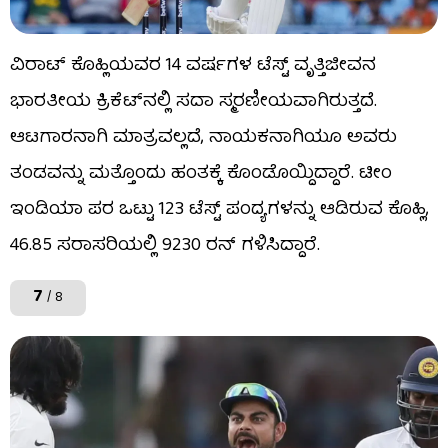
ವಿರಾಟ್ ಕೊಹ್ಲಿಯವರ 14 ವರ್ಷಗಳ ಟೆಸ್ಟ್ ವೃತ್ತಿಜೀವನ
ಭಾರತೀಯ ಕ್ರಿಕೆಟ್‌ನಲ್ಲಿ ಸದಾ ಸ್ಮರಣೀಯವಾಗಿರುತ್ತದೆ.
ಆಟಗಾರನಾಗಿ ಮಾತ್ರವಲ್ಲದೆ, ನಾಯಕನಾಗಿಯೂ ಅವರು
ತಂಡವನ್ನು ಮತ್ತೊಂದು ಹಂತಕ್ಕೆ ಕೊಂಡೊಯ್ದಿದ್ದಾರೆ. ಟೀಂ
ಇಂಡಿಯಾ ಪರ ಒಟ್ಟು 123 ಟೆಸ್ಟ್ ಪಂದ್ಯಗಳನ್ನು ಆಡಿರುವ ಕೊಹ್ಲಿ,
46.85 ಸರಾಸರಿಯಲ್ಲಿ 9230 ರನ್ ಗಳಿಸಿದ್ದಾರೆ.
7
/ 8