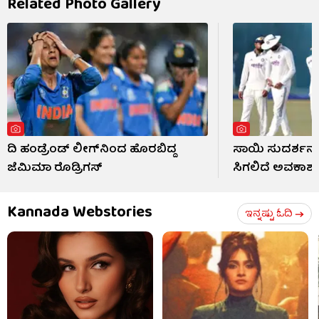
Related Photo Gallery
ದಿ ಹಂಡ್ರೆಂಡ್ ಲೀಗ್​ನಿಂದ ಹೊರಬಿದ್ದ
ಸಾಯಿ ಸುದರ್ಶನ್
ಜೆಮಿಮಾ ರೊಡ್ರಿಗಸ್
ಸಿಗಲಿದೆ ಅವಕಾಶ
Kannada Webstories
ಇನ್ನಷ್ಟು ಓದಿ