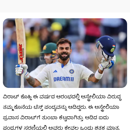
ವಿರಾಟ್ ಕೊಹ್ಲಿ ಈ ವರ್ಷದ ಆರಂಭದಲ್ಲಿ ಆಸ್ಟ್ರೇಲಿಯಾ ವಿರುದ್ಧ
ತಮ್ಮ ಕೊನೆಯ ಟೆಸ್ಟ್ ಪಂದ್ಯವನ್ನು ಆಡಿದ್ದರು. ಈ ಆಸ್ಟ್ರೇಲಿಯಾ
ಪ್ರವಾಸ ವಿರಾಟ್‌ಗೆ ತುಂಬಾ ಕೆಟ್ಟದಾಗಿತ್ತು. ಆಡಿದ ಐದು
ಪಂದ್ಯಗಳ ಸರಣಿಯಲ್ಲಿ ಅವರು ಕೇವಲ ಒಂದು ಶತಕ ಮಾತ್ರ