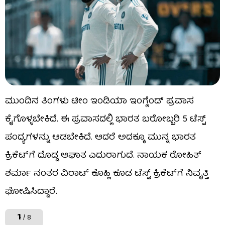
ಮುಂದಿನ ತಿಂಗಳು ಟೀಂ ಇಂಡಿಯಾ ಇಂಗ್ಲೆಂಡ್ ಪ್ರವಾಸ
ಕೈಗೊಳ್ಳಬೇಕಿದೆ. ಈ ಪ್ರವಾಸದಲ್ಲಿ ಭಾರತ ಬರೋಬ್ಬರಿ 5 ಟೆಸ್ಟ್
ಪಂದ್ಯಗಳನ್ನು ಆಡಬೇಕಿದೆ. ಆದರೆ ಅದಕ್ಕೂ ಮುನ್ನ ಭಾರತ
ಕ್ರಿಕೆಟ್​ಗೆ ದೊಡ್ಡ ಆಘಾತ ಎದುರಾಗುದೆ. ನಾಯಕ ರೋಹಿತ್
ಶರ್ಮಾ ನಂತರ ವಿರಾಟ್ ಕೊಹ್ಲಿ ಕೂಡ ಟೆಸ್ಟ್ ಕ್ರಿಕೆಟ್​ಗೆ ನಿವೃತ್ತಿ
ಘೋಷಿಸಿದ್ದಾರೆ.
1
/ 8