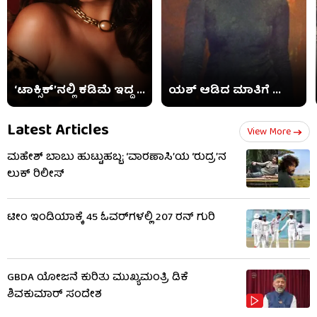
‘ಟಾಕ್ಸಿಕ್​’ನಲ್ಲಿ ಕಡಿಮೆ ಇದ್ದ ...
ಯಶ್ ಆಡಿದ ಮಾತಿಗೆ ...
Latest Articles
View More
ಮಹೇಶ್ ಬಾಬು ಹುಟ್ಟುಹಬ್ಬ: ‘ವಾರಣಾಸಿ’ಯ ‘ರುದ್ರ’ನ
ಲುಕ್ ರಿಲೀಸ್
ಟೀಂ ಇಂಡಿಯಾಕ್ಕೆ 45 ಓವರ್‌ಗಳಲ್ಲಿ 207 ರನ್ ಗುರಿ
GBDA ಯೋಜನೆ ಕುರಿತು ಮುಖ್ಯಮಂತ್ರಿ ಡಿಕೆ
ಶಿವಕುಮಾರ್ ಸಂದೇಶ