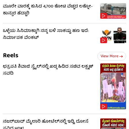
ಮೂರೇ ವಾರಕ್ಕೆ ಕುಸಿದ 4,700 ಕೋಟಿ ವೆಚ್ಚದ ಲಕ್ನೋ-
ಕಾನ್ಪುರ ಹೆದ್ದಾರಿ
ಒಳ್ಳೆಯ ಸಿನಿಮಾಕ್ಕಾಗಿ ನನ್ನ ಬಳಿ ಸಾಕಷ್ಟು ಹಣ ಇದೆ:
ನಿರ್ಮಾಪಕ ವೆಂಕಟ್
Reels
View More
ಛತ್ರಪತಿ ಶಿವಾಜಿ ಸ್ಟೈಲ್​ನಲ್ಲಿ ಖಡ್ಗ ಹಿಡಿದ ಸಚಿವ ಲಕ್ಷ್ಮಣ್
ಸವದಿ
ನಜರ್‌ಬಾದ್ ಮೈಲಾರಿ ಹೋಟೆಲ್‌ನಲ್ಲಿ ಇಡ್ಲಿ, ದೋಸೆ
ಸವಿದ HDK!