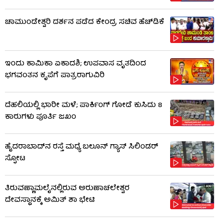
ಚಾಮುಂಡೇಶ್ವರಿ ದರ್ಶನ ಪಡೆದ ಕೇಂದ್ರ ಸಚಿವ ಹೆಚ್​​ಡಿಕೆ
ಇಂದು ಕಾಮಿಕಾ ಏಕಾದಶಿ; ಉಪವಾಸ ವೃತದಿಂದ
ಭಗವಂತನ ಕೃಪೆಗೆ ಪಾತ್ರರಾಗುವಿರಿ
ದೆಹಲಿಯಲ್ಲಿ ಭಾರೀ ಮಳೆ; ಪಾರ್ಕಿಂಗ್ ಗೋಡೆ ಕುಸಿದು 8
ಕಾರುಗಳು ಪೂರ್ತಿ ಜಖಂ
ಹೈದರಾಬಾದ್​ನ ರಸ್ತೆ ಮಧ್ಯೆ ಬಲೂನ್ ಗ್ಯಾಸ್ ಸಿಲಿಂಡರ್
ಸ್ಫೋಟ
ತಿರುವಣ್ಣಾಮಲೈನಲ್ಲಿರುವ ಅರುಣಾಚಲೇಶ್ವರ
ದೇವಸ್ಥಾನಕ್ಕೆ ಅಮಿತ್ ಶಾ ಭೇಟಿ