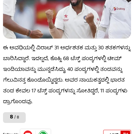
ಈ ಅವಧಿಯಲ್ಲಿ ವಿರಾಟ್ 31 ಅರ್ಧಶತಕ ಮತ್ತು 30 ಶತಕಗಳನ್ನು
ಬಾರಿಸಿದ್ದಾರೆ. ಇದಲ್ಲದೆ, ಕೊಹ್ಲಿ 68 ಟೆಸ್ಟ್ ಪಂದ್ಯಗಳಲ್ಲಿ ಟೀಮ್
ಇಂಡಿಯಾವನ್ನು ಮುನ್ನಡೆಸಿದ್ದು, 40 ಪಂದ್ಯಗಳಲ್ಲಿ ತಂಡವನ್ನು
ಗೆಲುವಿನತ್ತ ಕೊಂಡೊಯ್ದಿದ್ದರು. ಅವರ ನಾಯಕತ್ವದಲ್ಲಿ ಭಾರತ
ತಂಡ ಕೇವಲ 17 ಟೆಸ್ಟ್ ಪಂದ್ಯಗಳನ್ನು ಸೋತಿದ್ದರೆ, 11 ಪಂದ್ಯಗಳು
ಡ್ರಾಗೊಂಡವು.
8
/ 8