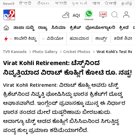
News9
हिन्दी 
తెలుగు 
मराठी
ગુજરાતી
বাংলা
ਪੰਜਾਬੀ
தமிழ்
AQI
ತಾಜಾ ಸುದ್ದಿ
ರಾಜ್ಯ
ಸಿನಿಮಾ
ಕ್ರಿಕೆಟ್​
ಫೋಟೋಗ್ಯಾಲರಿ
ಕ್ರೀಡೆ
ಕಾವೇರಿ ಕಿಚ್ಚು
ವಿಡಿಯೋ
ಹವಾಮಾನ
ಶಾರ್ಟ್ಸ್​
#ಡಿಕೆ ಶಿವಕ
TV9 Kannada
Photo Gallery
Cricket Photos
Virat Kohli's Test Re
Virat Kohli Retirement: ಟೆಸ್ಟ್​ನಿಂದ
ನಿವೃತ್ತಿಯಾದ ವಿರಾಟ್ ಕೊಹ್ಲಿಗೆ ಕೋಟಿ ರೂ. ನಷ್ಟ!
Virat Kohli Retirement: ವಿರಾಟ್ ಕೊಹ್ಲಿ ಅವರು ಟೆಸ್ಟ್
ಕ್ರಿಕೆಟ್​ನಿಂದ ನಿವೃತ್ತಿ ಘೋಷಿಸಿದ್ದು ಭಾರತ ಕ್ರಿಕೆಟ್‌ಗೆ ದೊಡ್ಡ
ಆಘಾತವಾಗಿದೆ. ಇಂಗ್ಲೆಂಡ್ ಪ್ರವಾಸಕ್ಕೂ ಮುನ್ನ ಈ ನಿರ್ಧಾರ
ಭಾರತ ತಂಡದ ಮೇಲೆ ದುಷ್ಪರಿಣಾಮ ಬೀರಬಹುದು.
ಆದಾಗ್ಯೂ ಟೆಸ್ಟ್ ಆಡದ ಕೊಹ್ಲಿಗೆ ಬಿಸಿಸಿಐನಿಂದ ಸಿಗುತ್ತಿದ್ದ
ಪಂದ್ಯ ಶುಲ್ಕ ಪ್ರಮಾಣ ಕಡಿಮೆಯಾಗಲಿದೆ.