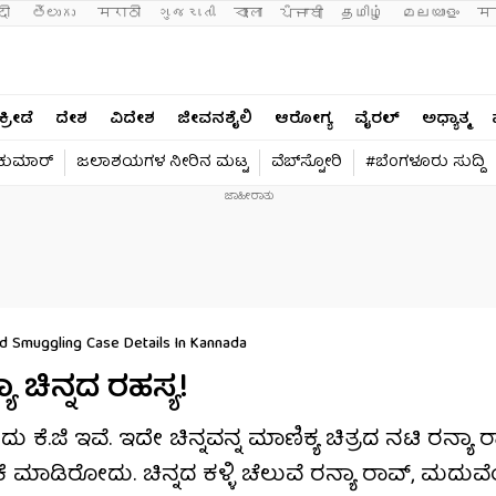
दी 
తెలుగు 
मराठी
ગુજરાતી
বাংলা
ਪੰਜਾਬੀ
தமிழ்
മലയാളം
मन
ಕ್ರೀಡೆ
ದೇಶ
ವಿದೇಶ
ಜೀವನಶೈಲಿ
ಆರೋಗ್ಯ
ವೈರಲ್​
ಅಧ್ಯಾತ್ಮ
ವಕುಮಾರ್​
ಜಲಾಶಯಗಳ ನೀರಿನ ಮಟ್ಟ
ವೆಬ್​ಸ್ಟೋರಿ
#ಬೆಂಗಳೂರು ಸುದ್ದಿ
 Smuggling Case Details In Kannada
ಾ ಚಿನ್ನದ ರಹಸ್ಯ!
.ಜಿ ಇವೆ. ಇದೇ ಚಿನ್ನವನ್ನ ಮಾಣಿಕ್ಯ ಚಿತ್ರದ ನಟಿ ರನ್ಯಾ 
ಣಿಕೆ ಮಾಡಿರೋದು. ಚಿನ್ನದ ಕಳ್ಳಿ ಚೆಲುವೆ ರನ್ಯಾ ರಾವ್, ಮದುವ