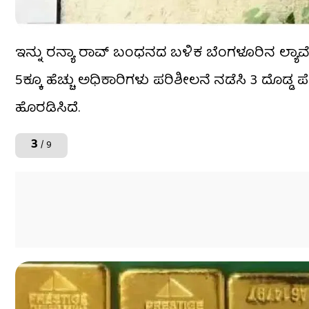
ಇನ್ನು ರನ್ಯಾ ರಾವ್​ ಬಂಧನದ ಬಳಿಕ ಬೆಂಗಳೂರಿನ ಲ್ಯಾವೆಲ್ಲ
5ಕ್ಕೂ ಹೆಚ್ಚು ಅಧಿಕಾರಿಗಳು ಪರಿಶೀಲನೆ ನಡೆಸಿ 3 ದೊಡ್ಡ ಪ
ಹೊರಡಿಸಿದೆ.
3
/ 9