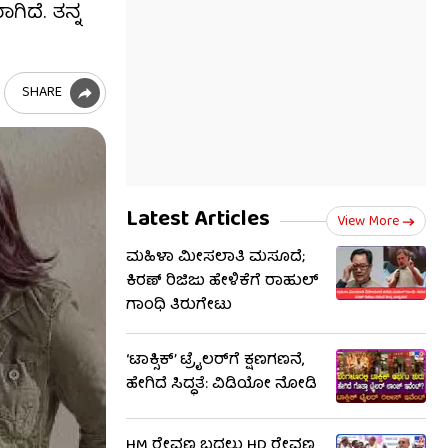
ಗಿದೆ. ತನ್ನ
SHARE
Latest Articles
View More
ಮಹಿಳಾ ಮೀಸಲಾತಿ ಮಸೂದೆ;
ಕಿರಣ್ ರಿಜಿಜು ಹೇಳಿಕೆಗೆ ರಾಹುಲ್
ಗಾಂಧಿ ತಿರುಗೇಟು
‘ಟಾಕ್ಸಿಕ್’ ಟ್ರೈಲರ್​​ಗೆ ಕ್ಷಣಗಣನೆ,
ಹೇಗಿದೆ ಸಿದ್ಧತೆ: ವಿಡಿಯೋ ನೋಡಿ
HM ರೇವಣ್ಣ ಬದಲು HD ರೇವಣ್ಣ