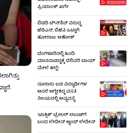
ವಿಜಿಲಾಂಟಿಸಂ ಸಹಿಸಲ್ಲ':
ಪ್ರಿಯಾಂಕ್ ಖರ್ಗೆ
ಬಿಡದಿ ಟೌನ್​ಶಿಪ್ ವಿರುದ್ಧ
ಜೆಡಿಎಸ್, ಬಿಜೆಪಿ ಒಟ್ಟಾಗಿ
ಹೋರಾಟ: ಅಶೋಕ್
ಬೆಂಗಳೂರಿನಲ್ಲಿ ಹಿಂದಿ
ಮಾತನಾಡದ್ದಕ್ಕೆ ಡೆಲಿವರಿ ಬಾಯ್
ಮೇಲೆ ಹಲ್ಲೆ!
ಗಿತ್ತು.
ನೂರಾರು ಬಡ ವಿದ್ಯಾರ್ಥಿಗಳ
ಾರೆ.
ಆಸರೆ ಆಗ್ಬೇಕಿದ್ದ ವಸತಿ
ನಿಲಯದಲ್ಲಿ ಅವ್ಯವಸ್ಥೆ
‘ಟಾಕ್ಸಿಕ್’ ಟ್ರೇಲರ್ ಲಾಂಚ್​ಗೆ
ಬಂದ ಲೇಡೀಸ್ ಆ್ಯಂಡ್ ಲೇಡೀಸ್