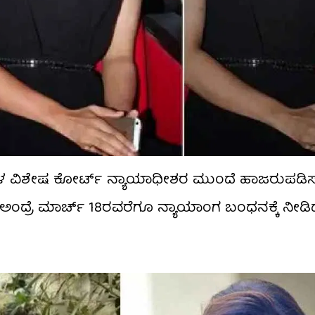
ರಾಧಗಳ ವಿಶೇಷ ಕೋರ್ಟ್ ನ್ಯಾಯಾಧೀಶರ ಮುಂದೆ ಹಾಜರುಪಡಿಸಲಾ
ಂದ್ರೆ ಮಾರ್ಚ್‌ 18ರವರೆಗೂ ನ್ಯಾಯಾಂಗ ಬಂಧನಕ್ಕೆ ನೀಡಿದ್ದ