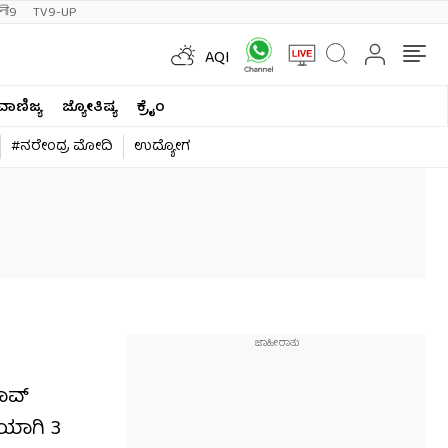
ी9
TV9-UP
AQI
ವಾಣಿಜ್ಯ
ಜ್ಯೋತಿಷ್ಯ
ಕ್ರೈಂ
#ನರೇಂದ್ರ ಮೋದಿ
ಉದ್ಯೋಗ
ರಾವ್
ೆಯಾಗಿ 3