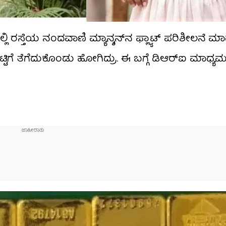
ಿ ರಸ್ತೆಯ ನಂದವಾಣಿ ಮ್ಯಾನ್ಶನ್​ನ ಫ್ಲ್ಯಾಟ್​ ಪರಿಶೀಲನೆ ಮಾಡ
ೆಟ್ಟಿಗೆ ತೆಗೆದುಕೊಂಡು ಹೋಗಿದ್ರು. ಈ ಬಗ್ಗೆ ಡಿಆರ್​ಐ ಮಾಧ್ಯಮ