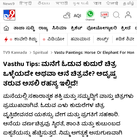
News9
हिन्दी 
తెలుగు 
मराठी
ગુજરાતી
বাংলা
ਪੰਜਾਬੀ
தமிழ்
AQI
ತಾಜಾ ಸುದ್ದಿ
ರಾಜ್ಯ
ಸಿನಿಮಾ
ಕ್ರಿಕೆಟ್​
ಫೋಟೋಗ್ಯಾಲರಿ
ಕ್ರೀಡೆ
ಕಾವೇರಿ ಕಿಚ್ಚು
ವಿಡಿಯೋ
ಹವಾಮಾನ
ಶಾರ್ಟ್ಸ್​
#ಡಿಕೆ ಶಿವಕ
TV9 Kannada
Spiritual
Vastu Paintings: Horse Or Elephant For Ho
Vasthu Tips: ಮನೆಗೆ ಓಡುವ ಕುದುರೆ ಚಿತ್ರ
ಒಳ್ಳೆಯದೇ ಅಥವಾ ಆನೆ ಚಿತ್ರವೇ? ಅದೃಷ್ಟ
ತರುವ ಅಸಲಿ ರಹಸ್ಯ ಇಲ್ಲಿದೆ!
ಮನೆಯಲ್ಲಿ ಸಕಾರಾತ್ಮಕ ಶಕ್ತಿ ಮತ್ತು ಸಮೃದ್ಧಿಗೆ ವಾಸ್ತು ಚಿತ್ರಗಳು
ಪ್ರಮುಖವಾಗಿವೆ. ಓಡುವ ಏಳು ಕುದುರೆಗಳ ಚಿತ್ರ
ವೃತ್ತಿಜೀವನದ ಯಶಸ್ಸು, ವೇಗ ಮತ್ತು ಪ್ರಗತಿಗೆ ಸಹಕಾರಿ.
ಆನೆಯ ವರ್ಣಚಿತ್ರವು ಸ್ಥಿರತೆ, ಶಾಂತಿ ಮತ್ತು ಕುಟುಂಬದ
ಐಕ್ಯತೆಯನ್ನು ಹೆಚ್ಚಿಸುತ್ತದೆ. ನಿಮ್ಮ ಅಗತ್ಯಕ್ಕೆ ಅನುಗುಣವಾಗಿ