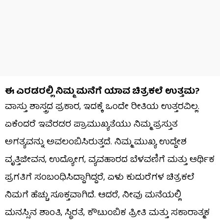
ಈ ಎರಡರಲ್ಲಿ ನಿಮ್ಮ ಮನೆಗೆ ಯಾವ ಚಿತ್ರಕಲೆ ಉತ್ತಮ?
ವಾಸ್ತು ಶಾಸ್ತ್ರದ ಪ್ರಕಾರ, ಇದಕ್ಕೆ ಒಂದೇ ರೀತಿಯ ಉತ್ತರವಿಲ್ಲ.
ಏಕೆಂದರೆ ಇವೆರಡರ ಪ್ರಾಮುಖ್ಯತೆಯು ನಿಮ್ಮ ಪ್ರಸ್ತುತ
ಅಗತ್ಯವನ್ನು ಅವಲಂಬಿಸಿರುತ್ತದೆ. ನಿಮ್ಮ ಮುಖ್ಯ ಉದ್ದೇಶ
ವೃತ್ತಿಜೀವನ, ಉದ್ಯೋಗ, ವ್ಯವಹಾರದ ಬೆಳವಣಿಗೆ ಮತ್ತು ಆರ್ಥಿಕ
ಪ್ರಗತಿಗೆ ಸಂಬಂಧಿಸಿದ್ದಾಗಿದ್ದರೆ, ಏಳು ಕುದುರೆಗಳ ಚಿತ್ರಕಲೆ
ನಿಮಗೆ ಹೆಚ್ಚು ಸೂಕ್ತವಾಗಿದೆ. ಆದರೆ, ನೀವು ಮನೆಯಲ್ಲಿ
ಮನಸ್ಸಿನ ಶಾಂತಿ, ಸ್ಥಿರತೆ, ಕೌಟುಂಬಿಕ ಪ್ರೀತಿ ಮತ್ತು ಸಕಾರಾತ್ಮಕ