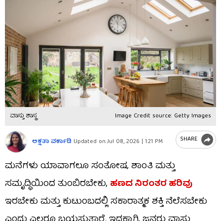
ವಾಸ್ತು ಶಾಸ್ತ್ರ
Image Credit source: Getty Images
SHARE
ಅಕ್ಷತಾ ವರ್ಕಾಡಿ
Updated on:
Jul 08, 2026 | 1:21 PM
ಮನೆಗಳು ಯಾವಾಗಲೂ ಸಂತೋಷ, ಶಾಂತಿ ಮತ್ತು
ಸಮೃದ್ಧಿಯಿಂದ ತುಂಬಿರಬೇಕು,
ಹಣದ ನಿರಂತರ ಹರಿವು
ಇರಬೇಕು ಮತ್ತು ಕುಟುಂಬದಲ್ಲಿ ಸಕಾರಾತ್ಮಕ ಶಕ್ತಿ ನೆಲೆಸಬೇಕು
ಎಂದು ಎಲ್ಲರೂ ಬಯಸುತ್ತಾರೆ. ಇದಕ್ಕಾಗಿ, ಜನರು ವಾಸ್ತು