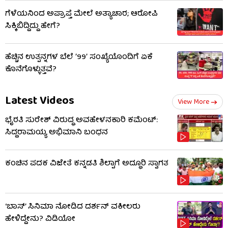
ಗೆಳೆಯನಿಂದ ಅಪ್ರಾಪ್ತೆ ಮೇಲೆ ಅತ್ಯಾಚಾರ; ಆರೋಪಿ
ಸಿಕ್ಕಿಬಿದ್ದಿದ್ದು ಹೇಗೆ?
ಹೆಚ್ಚಿನ ಉತ್ಪನ್ನಗಳ ಬೆಲೆ ʼ99ʼ ಸಂಖ್ಯೆಯೊಂದಿಗೆ ಏಕೆ
ಕೊನೆಗೊಳ್ಳುತ್ತವೆ?
Latest Videos
View More
ಭೈರತಿ ಸುರೇಶ್ ವಿರುದ್ಧ ಅವಹೇಳನಕಾರಿ ಕಮೆಂಟ್:
ಸಿದ್ದರಾಮಯ್ಯ ಅಭಿಮಾನಿ ಬಂಧನ
ಕಂಚಿನ ಪದಕ ವಿಜೇತೆ ಕನ್ನಡತಿ ಶಿಲ್ಪಾಗೆ ಅದ್ಧೂರಿ ಸ್ವಾಗತ
‘ಬಾಸ್’ ಸಿನಿಮಾ ನೋಡಿದ ದರ್ಶನ್ ವಕೀಲರು
ಹೇಳಿದ್ದೇನು? ವಿಡಿಯೋ