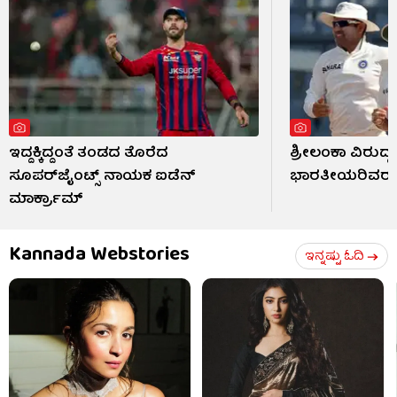
ಇದ್ದಕ್ಕಿದ್ದಂತೆ ತಂಡದ ತೊರೆದ
ಶ್ರೀಲಂಕಾ ವಿರುದ್ಧ
ಸೂಪರ್‌ಜೈಂಟ್ಸ್ ನಾಯಕ ಐಡೆನ್
ಭಾರತೀಯರಿವರು
ಮಾರ್ಕ್ರಾಮ್
Kannada Webstories
ಇನ್ನಷ್ಟು ಓದಿ