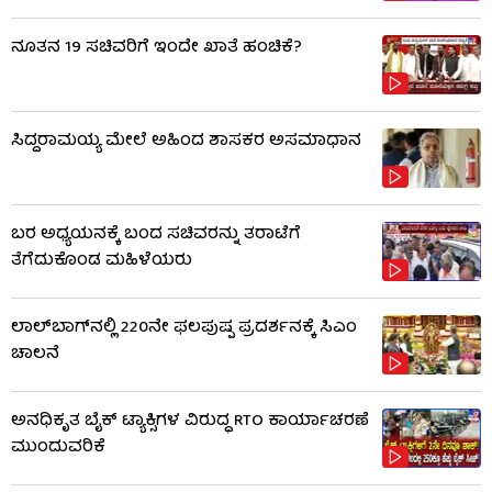
ನೂತನ 19 ಸಚಿವರಿಗೆ ಇಂದೇ ಖಾತೆ ಹಂಚಿಕೆ?
ಸಿದ್ದರಾಮಯ್ಯ ಮೇಲೆ ಅಹಿಂದ ಶಾಸಕರ ಅಸಮಾಧಾನ
ಬರ ಅಧ್ಯಯನಕ್ಕೆ ಬಂದ ಸಚಿವರನ್ನು ತರಾಟೆಗೆ
ತೆಗೆದುಕೊಂಡ ಮಹಿಳೆಯರು
ಲಾಲ್‌ಬಾಗ್​​ನಲ್ಲಿ 220ನೇ ಫಲಪುಷ್ಪ ಪ್ರದರ್ಶನಕ್ಕೆ ಸಿಎಂ
ಚಾಲನೆ
ಅನಧಿಕೃತ ಬೈಕ್ ಟ್ಯಾಕ್ಸಿಗಳ ವಿರುದ್ಧ RTO ಕಾರ್ಯಾಚರಣೆ
ಮುಂದುವರಿಕೆ