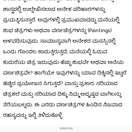
ಶಾಸ್ತ್ರದಲ್ಲಿ ಉಲ್ಲೇಖಿಸಲಾದ ಅನೇಕ ಪರಿಹಾರಗಳನ್ನು
ಪ್ರಯತ್ನಿಸುತ್ತಾರೆ. ಅವುಗಳಲ್ಲಿ ಪ್ರಮುಖವಾದದ್ದು ಮನೆಯಲ್ಲಿ
ಶುಭ ಚಿತ್ರಗಳು ಅಥವಾ ವರ್ಣಚಿತ್ರಗಳನ್ನು (Paintings)
ಅಳವಡಿಸುವುದು. ಸಾಮಾನ್ಯವಾಗಿ ಅನೇಕರ ಮನಸ್ಸಿನಲ್ಲಿ
ಒಂದು ಗೊಂದಲ ಕಾಡುತ್ತಿರುತ್ತದೆ; ಮನೆಯಲ್ಲಿ ಓಡುವ
ಕುದುರೆಯ ಚಿತ್ರ ಇಡುವುದು ಹೆಚ್ಚು ಶುಭವೇ ಅಥವಾ ಆನೆಯ
ವರ್ಣಚಿತ್ರವೇ? ಹಾಗೆಯೇ ಇವುಗಳನ್ನು ಯಾವ ದಿಕ್ಕಿನಲ್ಲಿ ಇಟ್ಟರೆ
ಹೆಚ್ಚಿನ ಪ್ರಯೋಜನ ಸಿಗುತ್ತದೆ? ವಾಸ್ತು ಪ್ರಕಾರ, ಸರಿಯಾದ
ಚಿತ್ರಕಲೆ ಮತ್ತು ಸರಿಯಾದ ದಿಕ್ಕು ನಿಮ್ಮ ಅದೃಷ್ಟದ ಬಾಗಿಲನ್ನು
ತೆರೆಯಬಲ್ಲದು. ಈ ಎರಡು ವರ್ಣಚಿತ್ರಗಳ ಹಿಂದಿನ ನಿಜವಾದ
ರಹಸ್ಯವನ್ನು ಇಲ್ಲಿ ತಿಳಿದುಕೊಳ್ಳಿ.