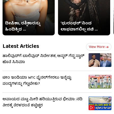
ದೀಪಿಕಾ, ರಶ್ಮಿಕಾರನ್ನು
‘ಧುರಂಧರ್’ನಿಂದ
ಹಿಂದಿಕ್ಕಿದ ...
ಲಾಭವಾಗಲಿಲ್ಲ ನಟಿ ...
Latest Articles
View More
ಹಾಲಿವುಡ್​​ಗೆ ಬಾಲಿವುಡ್ ನಿರ್ದೇಶಕ, ಆಸ್ಕರ್ ಗೆದ್ದ ಸ್ಟಾರ್
ಜೊತೆ ಸಿನಿಮಾ
ಟೀಂ ಇಂಡಿಯಾ WTC ಫೈನಲ್‌ಗೇರಲು ಇನ್ನೆಷ್ಟು
ಪಂದ್ಯಗಳನ್ನು ಗೆಲ್ಲಬೇಕು?
ಅಪಾಯದ ಮಟ್ಟ ಮೀರಿ ಹರಿಯುತ್ತಿರುವ ಭೀಮಾ: ನದಿ
ತೀರಕ್ಕೆ ತೆರಳದಂತೆ ಕಟ್ಟೆಚ್ಚರ