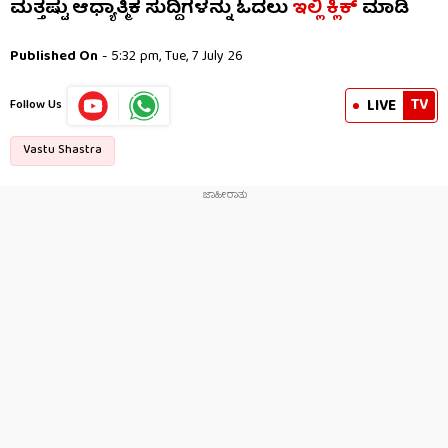
ಮತ್ತಷ್ಟು ಆಧ್ಯಾತ್ಮಿಕ ಸುದ್ದಿಗಳನ್ನು ಓದಲು
ಇಲ್ಲಿ ಕ್ಲಿಕ್
ಮಾಡಿ
Published On
- 5:32 pm, Tue, 7 July 26
TV
LIVE
Follow Us
Vastu Shastra