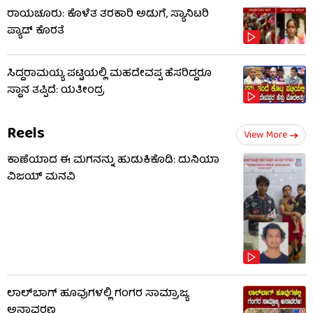
ರಾಯಚೂರು: ಕೊಳೆತ ತರಕಾರಿ ಅಡುಗೆ, ಸ್ಯಾನಿಟರಿ
ಪ್ಯಾಡ್ ಕೊರತೆ
ಸಿದ್ದರಾಮಯ್ಯ ಪಟ್ಟಿಯಲ್ಲಿ ಮಹದೇವಪ್ಪ ಹೆಸರಿದ್ದರೂ
ಸ್ಥಾನ ತಪ್ಪಿದೆ: ಯತೀಂದ್ರ
Reels
View More
ಕಾಣೆಯಾದ ಈ ಮಗನನ್ನು ಹುಡುಕಿಕೊಡಿ: ದುನಿಯಾ
ವಿಜಯ್ ಮನವಿ
ಲಾಲ್​ಬಾಗ್ ಹೂವುಗಳಲ್ಲಿ ಗಂಗರ ಸಾಮ್ರಾಜ್ಯ
ಅನಾವರಣ