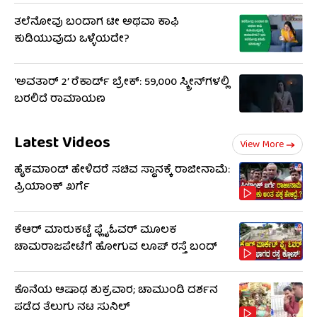
ತಲೆನೋವು ಬಂದಾಗ ಟೀ ಅಥವಾ ಕಾಫಿ
ಕುಡಿಯುವುದು ಒಳ್ಳೆಯದೇ?
‘ಅವತಾರ್ 2’ ರೆಕಾರ್ಡ್ ಬ್ರೇಕ್: 59,000 ಸ್ಕ್ರೀನ್‌ಗಳಲ್ಲಿ
ಬರಲಿದೆ ರಾಮಾಯಣ
Latest Videos
View More
ಹೈಕಮಾಂಡ್​​ ಹೇಳಿದರೆ ಸಚಿವ ಸ್ಥಾನಕ್ಕೆ ರಾಜೀನಾಮೆ:
ಪ್ರಿಯಾಂಕ್​​ ಖರ್ಗೆ
ಕೆಆರ್ ಮಾರುಕಟ್ಟೆ ಫ್ಲೈಓವರ್ ಮೂಲಕ
ಚಾಮರಾಜಪೇಟೆಗೆ ಹೋಗುವ ಲೂಪ್ ರಸ್ತೆ ಬಂದ್
ಕೊನೆಯ ಆಷಾಢ ಶುಕ್ರವಾರ; ಚಾಮುಂಡಿ ದರ್ಶನ
ಪಡೆದ ತೆಲುಗು ನಟ ಸುನಿಲ್