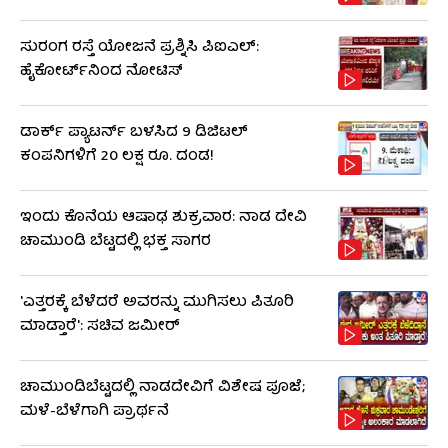
ಸುರಂಗ ರಸ್ತೆ ಯೋಜನೆ ಪ್ರಶ್ನಿಸಿ ಪಿಐಎಲ್:
ಹೈಕೋರ್ಟ್​​ನಿಂದ ನೋಟಿಸ್​​
ಡಾರ್ಕ್ ಪ್ಯಾಟರ್ನ್ ಬಳಸಿದ 9 ಡಿಜಿಟಲ್
ಕಂಪನಿಗಳಿಗೆ 20 ಲಕ್ಷ ರೂ. ದಂಡ!
ಇಂದು ಕೊನೆಯ ಆಷಾಢ ಶುಕ್ರವಾರ: ನಾಡ ದೇವಿ
ಚಾಮುಂಡಿ ಬೆಟ್ಟದಲ್ಲಿ ಭಕ್ತ ಸಾಗರ
'ಎತ್ತರಕ್ಕೆ ಬೆಳೆದರೆ ಅವರನ್ನು ಮುಗಿಸಲು ಪಿತೂರಿ
ಮಾಡ್ತಾರೆ': ಸಚಿವ ಜಮೀರ್​​
ಚಾಮುಂಡಿಬೆಟ್ಟದಲ್ಲಿ ನಾಡದೇವಿಗೆ ವಿಶೇಷ ಪೂಜೆ;
ಮಳೆ-ಬೆಳೆಗಾಗಿ ಪ್ರಾರ್ಥನೆ