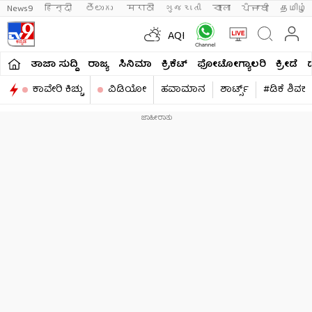
News9
हिन्दी 
తెలుగు 
मराठी
ગુજરાતી
বাংলা
ਪੰਜਾਬੀ
தமிழ்
AQI
ತಾಜಾ ಸುದ್ದಿ
ರಾಜ್ಯ
ಸಿನಿಮಾ
ಕ್ರಿಕೆಟ್​
ಫೋಟೋಗ್ಯಾಲರಿ
ಕ್ರೀಡೆ
ಕಾವೇರಿ ಕಿಚ್ಚು
ವಿಡಿಯೋ
ಹವಾಮಾನ
ಶಾರ್ಟ್ಸ್​
#ಡಿಕೆ ಶಿವಕ