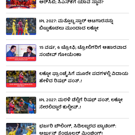
ಆರ್​ಸಿಬಿ; ಸಿಎಸ್​ಕೆಗೆ ಯಾವ ಸ್ಥಾನ?
IPL 2027: ಮತ್ತೊಬ್ಬ ಸ್ಟಾರ್ ಆಟಗಾರನನ್ನು
ಬಿಟ್ಟುಕೊಡಲು ಮುಂದಾದ ಲಕ್ನೋ
15 ವರ್ಷ, 6 ಟ್ರೋಫಿ; ಟ್ರೋಲಿಗರಿಗೆ ಆಹಾರವಾದ
ಸಂಜೀವ್ ಗೋಯೆಂಕಾ
ಲಕ್ನೋ ಫ್ರಾಂಚೈಸಿಗೆ ಮೂರೇ ಪದಗಳಲ್ಲಿ ವಿದಾಯ
ಹೇಳಿದ ರಿಷಭ್ ಪಂತ್..!
IPL 2027: ಮರಳಿ ಡೆಲ್ಲಿಗೆ ರಿಷಭ್ ಪಂತ್, ಲಕ್ನೋ
ಸೇರಲಿದ್ದಾರೆ ಕುಲ್ದೀಪ್..!
ಭರ್ಜರಿ ಬೌಲಿಂಗ್, ಸಿಡಿಲಬ್ಬರದ ಬ್ಯಾಟಿಂಗ್:
ಅರ್ಜುನ್ ತೆಂಡೂಲ್ಕರ್ ಮಿಂಚಿಂಗ್!