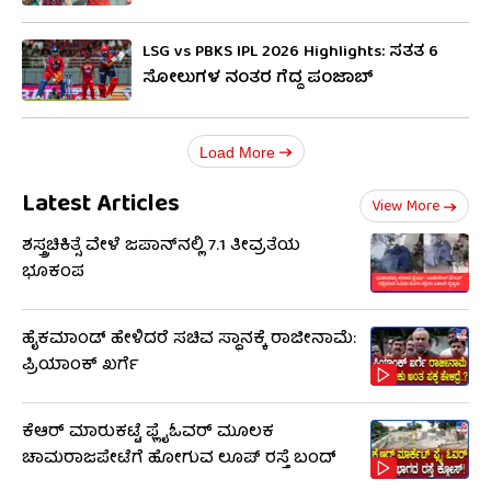
LSG vs PBKS IPL 2026 Highlights: ಸತತ 6
ಸೋಲುಗಳ ನಂತರ ಗೆದ್ದ ಪಂಜಾಬ್
Load More
Latest Articles
View More
ಶಸ್ತ್ರಚಿಕಿತ್ಸೆ ವೇಳೆ ಜಪಾನ್​​ನಲ್ಲಿ 7.1 ತೀವ್ರತೆಯ
ಭೂಕಂಪ
ಹೈಕಮಾಂಡ್​​ ಹೇಳಿದರೆ ಸಚಿವ ಸ್ಥಾನಕ್ಕೆ ರಾಜೀನಾಮೆ:
ಪ್ರಿಯಾಂಕ್​​ ಖರ್ಗೆ
ಕೆಆರ್ ಮಾರುಕಟ್ಟೆ ಫ್ಲೈಓವರ್ ಮೂಲಕ
ಚಾಮರಾಜಪೇಟೆಗೆ ಹೋಗುವ ಲೂಪ್ ರಸ್ತೆ ಬಂದ್