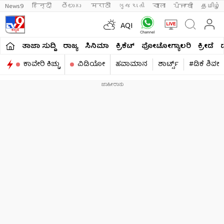
News9
हिन्दी 
తెలుగు 
मराठी
ગુજરાતી
বাংলা
ਪੰਜਾਬੀ
தமிழ்
AQI
ತಾಜಾ ಸುದ್ದಿ
ರಾಜ್ಯ
ಸಿನಿಮಾ
ಕ್ರಿಕೆಟ್​
ಫೋಟೋಗ್ಯಾಲರಿ
ಕ್ರೀಡೆ
ಕಾವೇರಿ ಕಿಚ್ಚು
ವಿಡಿಯೋ
ಹವಾಮಾನ
ಶಾರ್ಟ್ಸ್​
#ಡಿಕೆ ಶಿವಕ