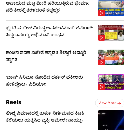
ಅಪಾಯದ ಮಟ್ಟ ಮೀರಿ ಹರಿಯುತ್ತಿರುವ ಭೀಮಾ:
ನದಿ ತೀರಕ್ಕೆ ತೆರಳದಂತೆ ಕಟ್ಟೆಚ್ಚರ
ಭೈರತಿ ಸುರೇಶ್ ವಿರುದ್ಧ ಅವಹೇಳನಕಾರಿ ಕಮೆಂಟ್:
ಸಿದ್ದರಾಮಯ್ಯ ಅಭಿಮಾನಿ ಬಂಧನ
ಕಂಚಿನ ಪದಕ ವಿಜೇತೆ ಕನ್ನಡತಿ ಶಿಲ್ಪಾಗೆ ಅದ್ಧೂರಿ
ಸ್ವಾಗತ
‘ಬಾಸ್’ ಸಿನಿಮಾ ನೋಡಿದ ದರ್ಶನ್ ವಕೀಲರು
ಹೇಳಿದ್ದೇನು? ವಿಡಿಯೋ
Reels
View More
ಕೊಚ್ಚಿ ವಿಮಾನದಲ್ಲಿ ತುರ್ತು ನಿರ್ಗಮನದ ಕಿಟಕಿ
ತೆರೆಯಲು ಯತ್ನಿಸಿದ ವ್ಯಕ್ತಿ; ಆಮೇಲೇನಾಯ್ತು?