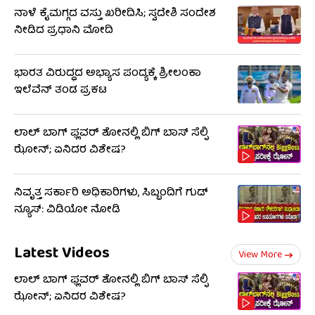
ನಾಳೆ ಕೈಮಗ್ಗದ ವಸ್ತು ಖರೀದಿಸಿ; ಸ್ವದೇಶಿ ಸಂದೇಶ
ನೀಡಿದ ಪ್ರಧಾನಿ ಮೋದಿ
ಭಾರತ ವಿರುದ್ಧದ ಅಭ್ಯಾಸ ಪಂದ್ಯಕ್ಕೆ ಶ್ರೀಲಂಕಾ
ಇಲೆವೆನ್ ತಂಡ ಪ್ರಕಟ
ಲಾಲ್ ಬಾಗ್ ಫ್ಲವರ್ ಶೋನಲ್ಲಿ ಬಿಗ್ ಬಾಸ್ ಸೆಲ್ಫಿ
ಝೋನ್; ಏನಿದರ ವಿಶೇಷ?
ನಿವೃತ್ತ ಸರ್ಕಾರಿ ಅಧಿಕಾರಿಗಳು, ಸಿಬ್ಬಂದಿಗೆ ಗುಡ್​
ನ್ಯೂಸ್: ವಿಡಿಯೋ ನೋಡಿ
Latest Videos
View More
ಲಾಲ್ ಬಾಗ್ ಫ್ಲವರ್ ಶೋನಲ್ಲಿ ಬಿಗ್ ಬಾಸ್ ಸೆಲ್ಫಿ
ಝೋನ್; ಏನಿದರ ವಿಶೇಷ?