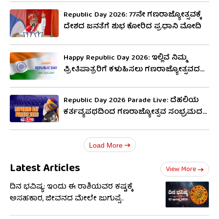
Republic Day 2026: 77ನೇ ಗಣರಾಜ್ಯೋತ್ಸವಕ್ಕೆ
ದೇಶದ ಜನತೆಗೆ ಶುಭ ಕೋರಿದ ಪ್ರಧಾನಿ ಮೋದಿ
Happy Republic Day 2026: ಇಲ್ಲಿವೆ ನಿಮ್ಮ
ಪ್ರೀತಿಪಾತ್ರರಿಗೆ ಕಳುಹಿಸಲು ಗಣರಾಜ್ಯೋತ್ಸವದ
ಅರ್ಥಪೂರ್ಣ ಸಂದೇಶಗಳು
Republic Day 2026 Parade Live: ದೆಹಲಿಯ
ಕರ್ತವ್ಯಪಥದಿಂದ ಗಣರಾಜ್ಯೋತ್ಸವ ಸಂಭ್ರಮದ
ನೇರ ಪ್ರಸಾರ
Load More
Latest Articles
View More
ದಿನ ಭವಿಷ್ಯ: ಇಂದು ಈ ರಾಶಿಯವರ ಕಷ್ಟಕ್ಕೆ
ಅಸಹಕಾರ, ಜೀವನದ ಮೇಲೇ ಜುಗುಪ್ಸೆ..