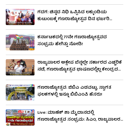
ನೋಡಿ
ಪ್ರಶಸ್ತಿ ನೀಡಿ ಗೌರವಿಸುತ್ತಾರೆ.
ಗದಗ: ಚಿನ್ನದ ನಿಧಿ ಒಪ್ಪಿಸಿದ ಲಕ್ಕುಂಡಿಯ
ಕುಟುಂಬಕ್ಕೆ ಗಣರಾಜ್ಯೋತ್ಸವ ದಿನ ಭರ್ಜರಿ
ಉಡುಗೊರೆ ನೀಡಿದ ಸರ್ಕಾರ
ಕರ್ನಾಟಕದಲ್ಲಿ 77ನೇ ಗಣರಾಜ್ಯೋತ್ಸವದ
ಸಂಭ್ರಮ ಹೇಗಿತ್ತು ನೋಡಿ!
ರಾಜ್ಯಪಾಲರ ಆಕ್ಷೇಪ ಬೆನ್ನಲ್ಲೇ ಸರ್ಕಾರದ ಎಚ್ಚರಿಕೆ
ನಡೆ, ಗಣರಾಜ್ಯೋತ್ಸವ ಭಾಷಣದಲ್ಲಿಲ್ಲ ಕೇಂದ್ರದ
ಟೀಕೆ!
ಗಣರಾಜ್ಯೋತ್ಸವ: ಜಿಬಿಎ ಎಡವಟ್ಟು, ಸ್ವಾಗತ
ಫಲಕಗಳಲ್ಲಿ ಇನ್ನೂ ಬಿಬಿಎಂಪಿ ಹೆಸರು!
Live: ಮಾಣೆಕ್​ ಶಾ ಮೈದಾನದಲ್ಲಿ
ಗಣರಾಜ್ಯೋತ್ಸವ ಸಂಭ್ರಮ: ಸಿಎಂ, ರಾಜ್ಯಪಾಲರ
ಭಾಷಣ ಲೈವ್