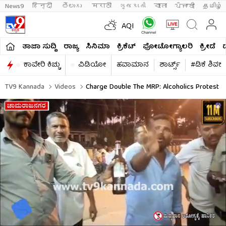
News9
हिन्दी 
తెలుగు 
मराठी
ગુજરાતી
বাংলা
ਪੰਜਾਬੀ
தமிழ்
AQI
ತಾಜಾ ಸುದ್ದಿ
ರಾಜ್ಯ
ಸಿನಿಮಾ
ಕ್ರಿಕೆಟ್​
ಫೋಟೋಗ್ಯಾಲರಿ
ಕ್ರೀಡೆ
ಕಾವೇರಿ ಕಿಚ್ಚು
ವಿಡಿಯೋ
ಹವಾಮಾನ
ಶಾರ್ಟ್ಸ್​
#ಡಿಕೆ ಶಿವಕ
TV9 Kannada
Videos
Charge Double The MRP: Alcoholics Protest In