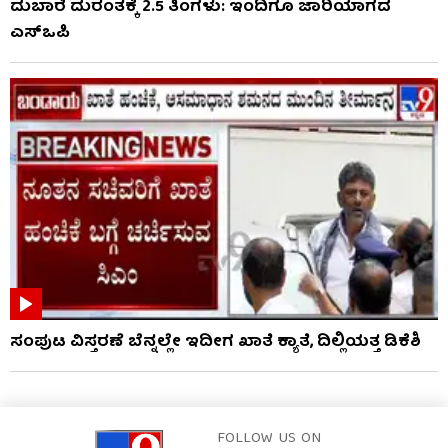
ದುಬಾರೆ ದುರಂತಕ್ಕೆ 2.5 ತಿಂಗಳು: ಇಂದಿಗೂ ಜಾರಿಯಾಗದ
ಎಸ್‌ಒಪಿ
ಸಂಪುಟ ವಿಸ್ತರಣೆ ಬೆನ್ನಲ್ಲೇ ಇದೀಗ ಖಾತೆ ಕ್ಯಾತೆ, ದಿಲ್ಲಿಯತ್ತ ಡಿಕೆಶಿ
FOLLOW US ON