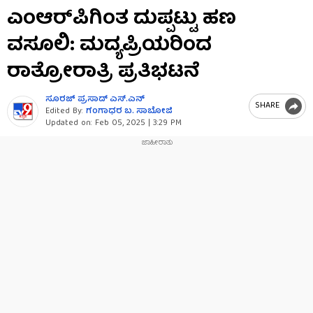
0
ಎಂಆರ್​ಪಿಗಿಂತ ದುಪ್ಪಟ್ಟು ಹಣ
seconds
of
ವಸೂಲಿ: ಮದ್ಯಪ್ರಿಯರಿಂದ
1
minute,
5
ರಾತ್ರೋರಾತ್ರಿ ಪ್ರತಿಭಟನೆ
seconds
ಸೂರಜ್ ಪ್ರಸಾದ್ ಎಸ್.ಎನ್
SHARE
Edited By:
ಗಂಗಾಧರ​ ಬ. ಸಾಬೋಜಿ
Updated on:
Feb 05, 2025 | 3:29 PM