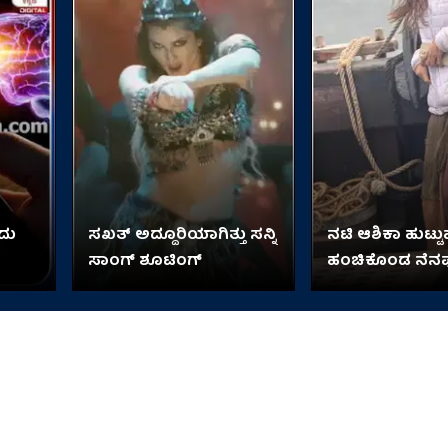
ದು
ಸಖತ್ ಅದ್ದೂರಿಯಾಗಿತ್ತು ಸನ್ನಿ
ನಟಿ ಆಶಿಕಾ ಹುಟ್ಟುಹಬ
ಸಾಂಗ್ ಶೂಟಿಂಗ್
ಹಂಚಿಕೊಂಡ ನೆನ