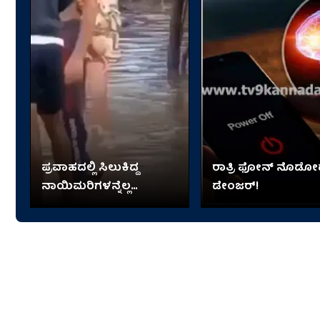
ಪ್ರವಾಹದಲ್ಲಿ ಸಿಲುಕಿದ್ದ
ರಾತ್ರಿ ಫೋನ್​​ ನೊಡೋ
ನಾಯಿಮರಿಗಳನ್ನೆಲ್ಲ
ಡೇಂಜರ್!
ತಬ್ಬಿಕೊಂಡು ಬಂದ ಬಾಲಕಿ!