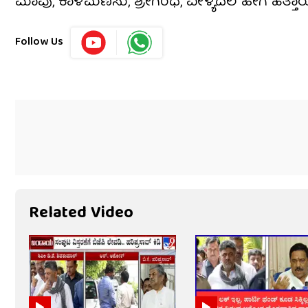
ಮಾವು, ಕಾಳಮೆಣಸು, ಶ್ರೀಗಂಧ, ವೀಳ್ಯದೆಲೆ ಹೀಗೆ ಹತ್ತಾ
Follow Us
Related Video