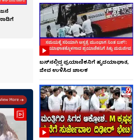
ಜನೆ
ಾಡಿಗೆ
ಬಸ್‌ನಲ್ಲಿದ್ದ ಪ್ರಯಾಣಿಕನಿಗೆ ಹೃದಯಾಘಾತ,
ಜೀವ ಉಳಿಸಿದ ಚಾಲಕ
View More