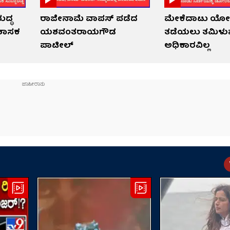
ುದ್ಧ
ರಾಜೀನಾಮೆ ವಾಪಸ್ ಪಡೆದ
ಮೇಕೆದಾಟು ಯೋ
ಶಾಸಕ
ಯಶವಂತರಾಯಗೌಡ
ತಡೆಯಲು ತಮಿಳುನ
ಪಾಟೀಲ್
ಅಧಿಕಾರವಿಲ್ಲ