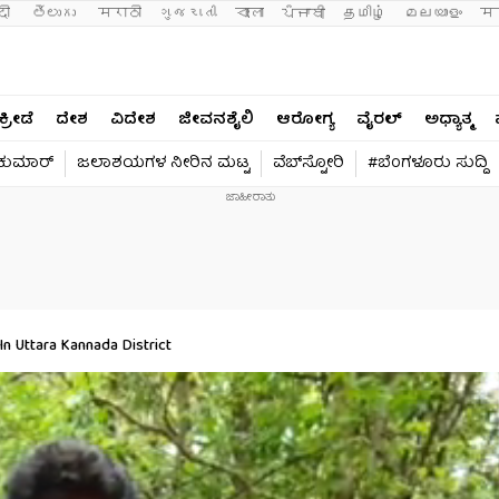
दी 
తెలుగు 
मराठी
ગુજરાતી
বাংলা
ਪੰਜਾਬੀ
தமிழ்
മലയാളം
मन
ಕ್ರೀಡೆ
ದೇಶ
ವಿದೇಶ
ಜೀವನಶೈಲಿ
ಆರೋಗ್ಯ
ವೈರಲ್​
ಅಧ್ಯಾತ್ಮ
ವಕುಮಾರ್​
ಜಲಾಶಯಗಳ ನೀರಿನ ಮಟ್ಟ
ವೆಬ್​ಸ್ಟೋರಿ
#ಬೆಂಗಳೂರು ಸುದ್ದಿ
 Uttara Kannada District