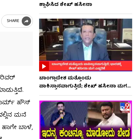
ಶ್ಲಾಘಿಸಿದ ಶೇಖ್ ಹಸೀನಾ
SHARE
 ರಿವರ್
ಬಾಂಗ್ಲಾದೇಶ ಮತ್ತೊಂದು
ಪಾಕಿಸ್ತಾನವಾಗುತ್ತಿದೆ; ಶೇಖ್ ಹಸೀನಾ ಮಗ
ಡುತ್ತಿದೆ.
ಎಚ್ಚರಿಕೆ
ಾರ್ಮ್ ಹೌಸ್
ದಲ್ಲಿನ ಮನೆ
 ಹಾಗೇ ಬಾಳೆ,