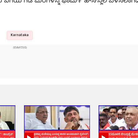
ರು ಬಗೆಯ ಗಿಡ ಮರಗಳನ್ನ ಫಾರ್ಮ್​ ಹೌಸ್​ನ್ಲಲಿ ಬೆಳಸಲಾಗಿದ
Karnataka