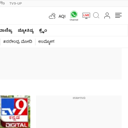
ी9
TV9-UP
AQI
ವಾಣಿಜ್ಯ
ಜ್ಯೋತಿಷ್ಯ
ಕ್ರೈಂ
#ನರೇಂದ್ರ ಮೋದಿ
ಉದ್ಯೋಗ