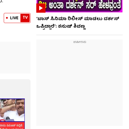
ೆ.
TV
LIVE
‘ಬಾಸ್ ಸಿನಿಮಾ ರಿಲೀಸ್ ಮಾಡಲು ದರ್ಶನ್
ಒಪ್ಪಿದ್ದಾರೆ’: ತನುಷ್ ಶಿವಣ್ಣ