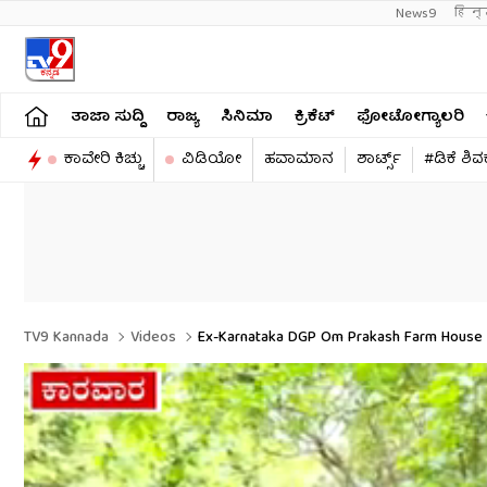
News9
हिन्
ತಾಜಾ ಸುದ್ದಿ
ರಾಜ್ಯ
ಸಿನಿಮಾ
ಕ್ರಿಕೆಟ್​
ಫೋಟೋಗ್ಯಾಲರಿ
ಕಾವೇರಿ ಕಿಚ್ಚು
ವಿಡಿಯೋ
ಹವಾಮಾನ
ಶಾರ್ಟ್ಸ್​
#ಡಿಕೆ ಶಿ
TV9 Kannada
Videos
Ex-Karnataka DGP Om Prakash Farm House In