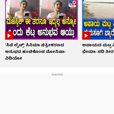
‘ಸಿಟಿ ಲೈಟ್ಸ್’ ಸಿನಿಮಾ ಚಿತ್ರೀಕರಣದ
ಅಪಾಯದ ಮಟ್ಟ ಮೀ
ಅನುಭವ ಹಂಚಿಕೊಂಡ ಮೋನಿಷಾ:
ಭೀಮಾ: ನದಿ ತೀರಕ್ಕ
ವಿಡಿಯೋ