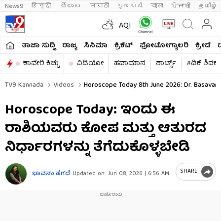
News9
हिन्दी 
తెలుగు 
मराठी
ગુજરાતી
বাংলা
ਪੰਜਾਬੀ
தமிழ்
AQI
ತಾಜಾ ಸುದ್ದಿ
ರಾಜ್ಯ
ಸಿನಿಮಾ
ಕ್ರಿಕೆಟ್​
ಫೋಟೋಗ್ಯಾಲರಿ
ಕ್ರೀಡೆ
ಕಾವೇರಿ ಕಿಚ್ಚು
ವಿಡಿಯೋ
ಹವಾಮಾನ
ಶಾರ್ಟ್ಸ್​
#ಡಿಕೆ ಶಿವಕ
TV9 Kannada
Videos
Horoscope Today 8th June​ 2026: Dr. Basavaraj
Horoscope Today: ಇಂದು ಈ
ರಾಶಿಯವರು ಕೋಪ ಮತ್ತು ಆತುರದ
ನಿರ್ಧಾರಗಳನ್ನು ತೆಗೆದುಕೊಳ್ಳಬೇಡಿ
SHARE
ಭಾವನಾ ಹೆಗಡೆ
Updated on:
Jun 08, 2026 | 6:56 AM