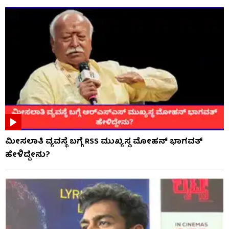
ಮೀಸಲಾತಿ ವ್ಯವಸ್ಥೆ ಬಗ್ಗೆ RSS​ ಮುಖ್ಯಸ್ಥ ಮೋಹನ್ ಭಾಗವತ್
ಹೇಳಿದ್ದೇನು?